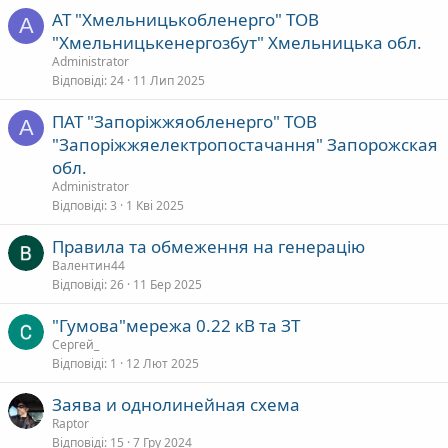
АТ "Хмельницькобленерго" ТОВ
A
"Хмельницькенергозбут" Хмельницька обл.
Administrator
Відповіді
24
11 Лип 2025
ПАТ "Запоріжжяобленерго" ТОВ
A
"Запоріжжяелектропостачання" Запорожская
обл.
Administrator
Відповіді
3
1 Кві 2025
Правила та обмеження на генерацію
Валентин44
Відповіді
26
11 Бер 2025
"Гумова"мережа 0.22 кВ та ЗТ
Сергей_
Відповіді
1
12 Лют 2025
Заява и однолинейная схема
Raptor
Відповіді
15
7 Гру 2024