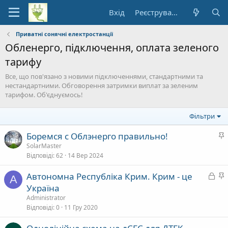
Вхід
Реєстрування
Приватні сонячні електростанції
Обленерго, підключення, оплата зеленого
тарифу
Все, що пов'язано з новими підключеннями, стандартними та
нестандартними. Обговорення затримки виплат за зеленим
тарифом. Об'єднуємось!
Фільтри
З
Боремся с Облэнерго правильно!
а
SolarMaster
Відповіді
62
14 Вер 2024
к
р
З
З
Автономна Республіка Крим. Крим - це
і
A
а
а
Україна
п
к
к
Administrator
л
р
р
Відповіді
0
11 Гру 2020
е
и
і