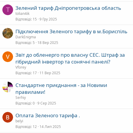
Зелений тариф Дніпропетровська область
T
tolian4ik
Відповіді
15
9 Гру 2025
Підключення Зеленого тарифу в м.Бориспіль
DarkEnigma
Відповіді
5
18 Вер 2025
Звіт до обленерго про власну СЕС. Штраф за
гібридний інвертор та сонячні панелі?
Vforey
Відповіді
17
11 Вер 2025
Стандартне приєднання - за Новими
правилами!
Serhiy
Відповіді
0
9 Сер 2025
Оплата Зеленого тарифа .
belyi
Відповіді
12
14 Лип 2025