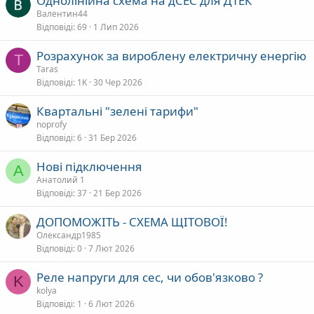
Однолінійна схема на дСЕС для ДТЕК
т
п
а
Валентин44
а
л
Відповіді
69
1 Лип 2026
е
Розрахунок за вироблену електричну енергію
T
а
Taras
Відповіді
1K
30 Чер 2026
Квартальні "зелені тарифи"
noprofy
Відповіді
6
31 Бер 2026
Нові підключення
А
Анатолий 1
Відповіді
37
21 Бер 2026
ДОПОМОЖІТЬ - СХЕМА ЩІТОВОЇ!
Олександр1985
Відповіді
0
7 Лют 2026
Реле напруги для сес, чи обов'язково ?
K
kolya
Відповіді
1
6 Лют 2026