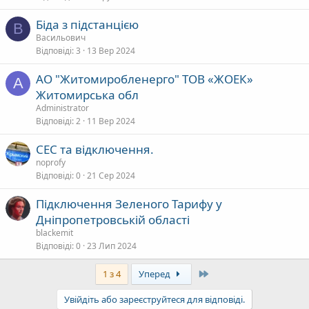
Біда з підстанцією
В
Васильович
Відповіді
3
13 Вер 2024
АО "Житомиробленерго" ТОВ «ЖОЕК»
A
Житомирська обл
Administrator
Відповіді
2
11 Вер 2024
СЕС та відключення.
noprofy
Відповіді
0
21 Сер 2024
Підключення Зеленого Тарифу у
Дніпропетровській області
blackemit
Відповіді
0
23 Лип 2024
Last
1 з 4
Уперед
Увійдіть або зареєструйтеся для відповіді.