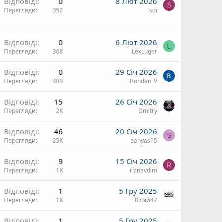
Відповіді
0
8 Лют 2026
S
Перегляди
352
soi
Відповіді
0
6 Лют 2026
L
Перегляди
368
LexLuger
Відповіді
0
29 Січ 2026
Перегляди
409
Bohdan_V
Відповіді
15
26 Січ 2026
Перегляди
2K
Dmitry
Відповіді
46
20 Січ 2026
S
Перегляди
25K
sanyas15
Відповіді
9
15 Січ 2026
R
Перегляди
1K
riznevdim
Відповіді
1
5 Гру 2025
Перегляди
1K
Юрій47
Відповіді
1
5 Гру 2025