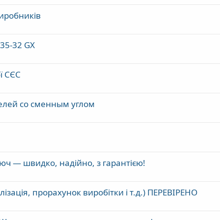
виробників
/35-32 GX
ї СЄС
елей со сменным углом
юч — швидко, надійно, з гарантією!
лізація, прорахунок виробітки і т.д.) ПЕРЕВІРЕНО