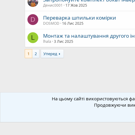
Денис0001
17 Жов 2025
Переварка шпильки комірки
D
DOSMOD
16 Лис 2025
Монтаж та налаштування другого і
L
lhala
3 Лис 2025
1
2
Уперед
Форуми
Пропозиції з продажу, купівлі товарів і п
На цьому сайті використовуються фай
Продовжуючи викр