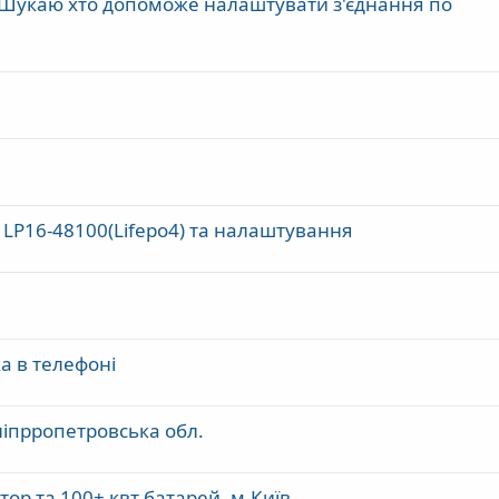
 Шукаю хто допоможе налаштувати з'єднання по
LP16-48100(Lifepo4) та налаштування
а в телефоні
іпрропетровська обл.
ор та 100+ квт батарей. м.Київ