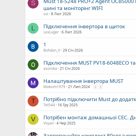
Must 18-5248 PRO+2 Agent OCB5000
S
шині та моніторінг WIFI
soi
8 Лют 2026
Підключення інвертора в щиток
L
LexLuger
6 Лют 2026
1
Bohdan_V
29 Січ 2026
Підключення MUST PV18-6048ECO та 
asoroka
21 Січ 2026
Налаштування інвертора MUST
Maksim1979
21 Лип 2024
2
3
Потрібно підключити Must до додатк
T
Tet544
16 Гру 2025
Потрібен монтаж домашньої СЕС. Дн
V
Voyan
4 Чер 2025
Запропонуйте комплект 80квт інверт