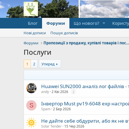
Блог
Форуми
Що нового?
Користу
Нові дописи
Пошук дописів
Форуми
Пропозиції з продажу, купівлі товарів і п
Послуги
1
2
Уперед
Huawei SUN2000 аналіз лог файлів - 
andy
2 Кві 2026
2
Інвертор Must pv19-6048 exp настро
S
Spam
2 Бер 2026
Не дайте себе обдурити, або як не 
Solar Tender
15 Чер 2026