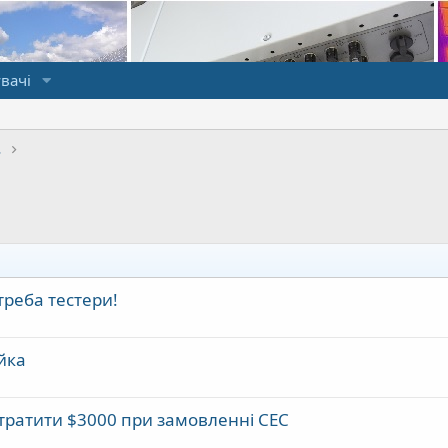
вачі
ослуг
треба тестери!
йка
втратити $3000 при замовленні СЕС