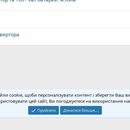
нвертора
ослуг
ли cookie, щоби персоналізувати контент і зберегти Ваш вхі
истовувати цей сайт, Ви погоджуєтеся на використання наш
Зворотний зв'
Прийняти
Дізнатися більше.…