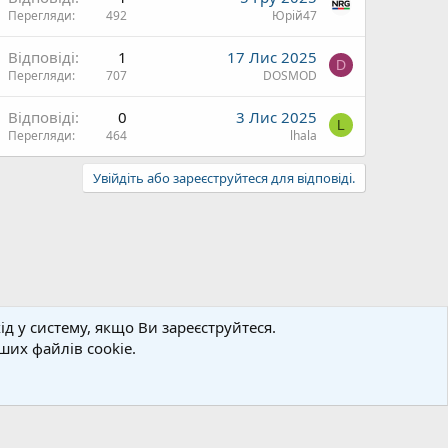
Перегляди
492
Юрій47
Відповіді
1
17 Лис 2025
D
Перегляди
707
DOSMOD
Відповіді
0
3 Лис 2025
L
Перегляди
464
lhala
Увійдіть або зареєструйтеся для відповіді.
д у систему, якщо Ви зареєструйтеся.
их файлів cookie.
язок
Політика конфіденційності
Допомога
Блог
R
S
S