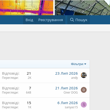
Вхід
Реєстрування
Пошук
Фільтри
Відповіді
21
23 Лип 2026
Перегляди
2K
andy
Відповіді
7
21 Лип 2026
Перегляди
648
Олег DOG
Відповіді
15
6 Лип 2026
S
Перегляди
1K
sanyas15