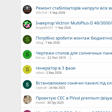
Ремонт стабілізаторів напруги всіх 
VOLTUA
3 Чер 2026
Інвертор Victron MultiPlus-II 48/3000
Андрій6555
1 Чер 2026
Потрібно зробити монтаж бюджетно
S
shlag
7 Кві 2026
Чертежи столов для солнечных пан
S
Sorcus
22 Лют 2019
2
генератор в 3 фази
S
sahsa
2 Бер 2026
Встановлюємо сонячні панелі під кл
Сергый
24 Кві 2025
Проектую СЕС в PVsol premium (візуа
PavloK
30 Гру 2025