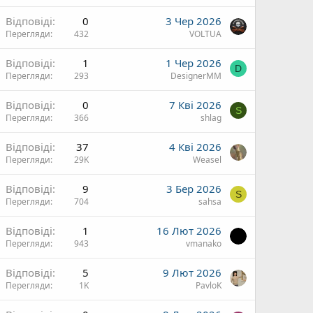
Відповіді
0
3 Чер 2026
Перегляди
432
VOLTUA
Відповіді
1
1 Чер 2026
D
Перегляди
293
DesignerMM
Відповіді
0
7 Кві 2026
S
Перегляди
366
shlag
Відповіді
37
4 Кві 2026
Перегляди
29K
Weasel
Відповіді
9
3 Бер 2026
S
Перегляди
704
sahsa
Відповіді
1
16 Лют 2026
Перегляди
943
vmanako
Відповіді
5
9 Лют 2026
Перегляди
1K
PavloK