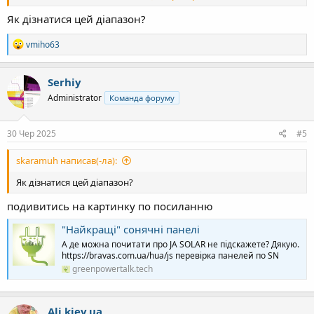
Як дізнатися цей діапазон?
Р
vmiho63
е
а
к
Serhiy
ц
Administrator
Команда форуму
і
ї
:
30 Чер 2025
#5
skaramuh написав(-ла):
Як дізнатися цей діапазон?
подивитись на картинку по посиланню
"Найкращі" сонячні панелі
А де можна почитати про JA SOLAR не підскажете? Дякую.
https://bravas.com.ua/hua/js перевірка панелей по SN
greenpowertalk.tech
Ali.kiev.ua