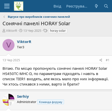
Вхід
Реєстрування
Відгуки про виробників сонячних панелей
Cонячні панелі HORAY Solar
А
Д
Т
ViktorR
13 Чер 2025
horay solar
в
а
е
т
т
ґ
ViktorR
V
о
а
и
Tier3
р
п
т
о
е
ч
13 Чер 2025
#1
м
а
и
т
Вітаю. По місцю пропонують сонячні панелі HORAY Solar
к
HS450TC-MHC-D, по параметрам підходять і навіть в
у
список TIER1 входять, але якось мало про них інформації.
Чи хтось стикався з ними, варто їх брати?
Serhiy
Administrator
Команда форуму