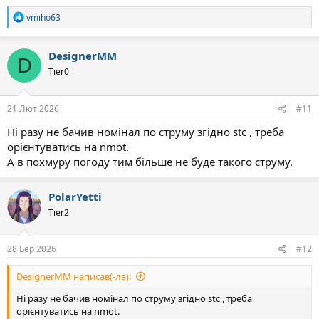
Р
vmiho63
е
а
к
DesignerMM
D
ц
Tier0
і
ї
:
21 Лют 2026
#11
Ні разу не бачив номінал по струму згідно stc , треба
орієнтуватись на nmot.
А в похмуру погоду тим більше не буде такого струму.
PolarYetti
Tier2
28 Бер 2026
#12
DesignerMM написав(-ла):
Ні разу не бачив номінал по струму згідно stc , треба
орієнтуватись на nmot.