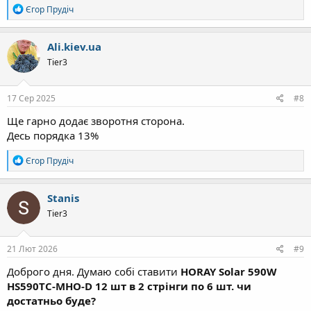
Р
Єгор Прудіч
е
а
к
Ali.kiev.ua
ц
Tier3
і
ї
:
17 Сер 2025
#8
Ще гарно додає зворотня сторона.
Десь порядка 13%
Р
Єгор Прудіч
е
а
к
Stanis
ц
Tier3
і
ї
:
21 Лют 2026
#9
Доброго дня. Думаю собі ставити
HORAY Solar 590W
HS590TC-MHO-D 12 шт в 2 стрінги по 6 шт. чи
достатньо буде?