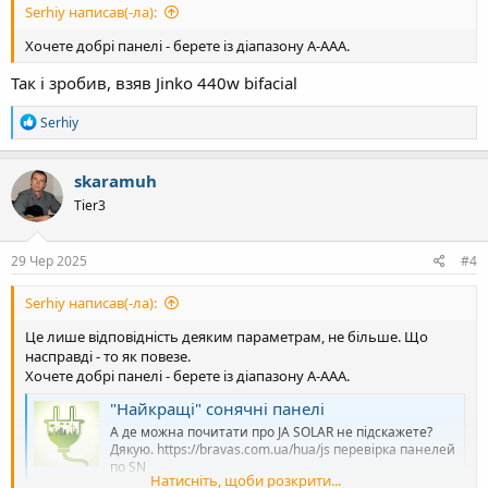
Serhiy написав(-ла):
Хочете добрі панелі - берете із діапазону А-ААА.
Так і зробив, взяв Jinko 440w bifacial
Р
Serhiy
е
а
к
skaramuh
ц
Tier3
і
ї
:
29 Чер 2025
#4
Serhiy написав(-ла):
Це лише відповідність деяким параметрам, не більше. Що
насправді - то як повезе.
Хочете добрі панелі - берете із діапазону А-ААА.
"Найкращі" сонячні панелі
А де можна почитати про JA SOLAR не підскажете?
Дякую. https://bravas.com.ua/hua/js перевірка панелей
по SN
Натисніть, щоби розкрити...
greenpowertalk.tech