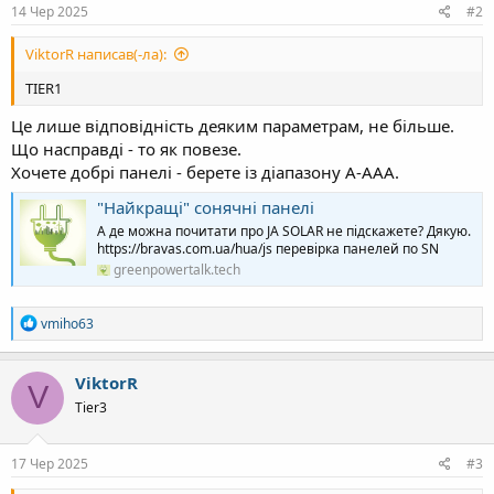
14 Чер 2025
#2
ViktorR написав(-ла):
TIER1
Це лише відповідність деяким параметрам, не більше.
Що насправді - то як повезе.
Хочете добрі панелі - берете із діапазону А-ААА.
"Найкращі" сонячні панелі
А де можна почитати про JA SOLAR не підскажете? Дякую.
https://bravas.com.ua/hua/js перевірка панелей по SN
greenpowertalk.tech
Р
vmiho63
е
а
к
ViktorR
V
ц
Tier3
і
ї
:
17 Чер 2025
#3