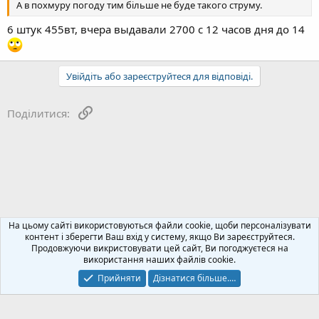
А в похмуру погоду тим більше не буде такого струму.
6 штук 455вт, вчера выдавали 2700 с 12 часов дня до 14
Увійдіть або зареєструйтеся для відповіді.
Посилання
Поділитися:
Відгуки про виробників сонячних панелей
На цьому сайті використовуються файли cookie, щоби персоналізувати
контент і зберегти Ваш вхід у систему, якщо Ви зареєструйтеся.
Продовжуючи викристовувати цей сайт, Ви погоджуєтеся на
Зворотний зв'язок
Політика конфіденційності
Допомога
використання наших файлів cookie.
Блог
R
S
Прийняти
Дізнатися більше.…
S