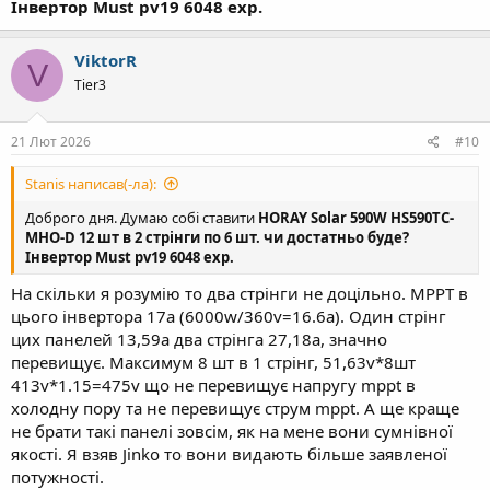
Інвертор Must pv19 6048 exp.
ViktorR
V
Tier3
21 Лют 2026
#10
Stanis написав(-ла):
Доброго дня. Думаю собі ставити
HORAY Solar 590W HS590TC-
MHO-D 12 шт в 2 стрінги по 6 шт. чи достатньо буде?
Інвертор Must pv19 6048 exp.
На скільки я розумію то два стрінги не доцільно. MPPT в
цього інвертора 17а (6000w/360v=16.6a). Один стрінг
цих панелей 13,59а два стрінга 27,18а, значно
перевищує. Максимум 8 шт в 1 стрінг, 51,63v*8шт
413v*1.15=475v що не перевищує напругу mppt в
холодну пору та не перевищує струм mppt. А ще краще
не брати такі панелі зовсім, як на мене вони сумнівної
якості. Я взяв Jinko то вони видають більше заявленої
потужності.