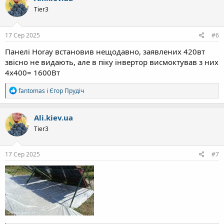
Tier3
17 Сер 2025
#6
Панелі Horay встановив нещодавно, заявлених 420вт
звісно не видають, але в піку інвертор висмоктував з них
4х400= 1600Вт
Р
fantomas
і
Єгор Прудіч
е
а
к
Ali.kiev.ua
ц
Tier3
і
ї
:
17 Сер 2025
#7