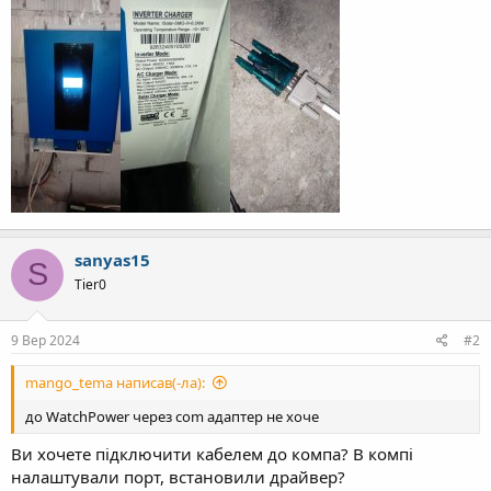
sanyas15
S
Tier0
9 Вер 2024
#2
mango_tema написав(-ла):
до WatchPower через com адаптер не хоче
Ви хочете підключити кабелем до компа? В компі
налаштували порт, встановили драйвер?