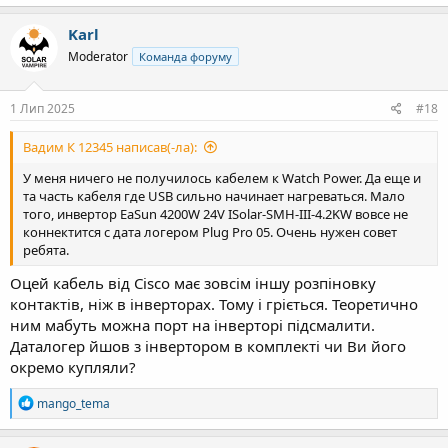
Karl
Moderator
Команда форуму
1 Лип 2025
#18
Вадим К 12345 написав(-ла):
У меня ничего не получилось кабелем к Watch Power. Да еще и
та часть кабеля где USB сильно начинает нагреваться. Мало
того, инвертор EaSun 4200W 24V ISolar-SMH-III-4.2KW вовсе не
коннектится с дата логером Plug Pro 05. Очень нужен совет
ребята.
Оцей кабель від Cisco має зовсім іншу розпіновку
контактів, ніж в інверторах. Тому і гріється. Теоретично
ним мабуть можна порт на інверторі підсмалити.
Даталогер йшов з інвертором в комплекті чи Ви його
окремо купляли?
Р
mango_tema
е
а