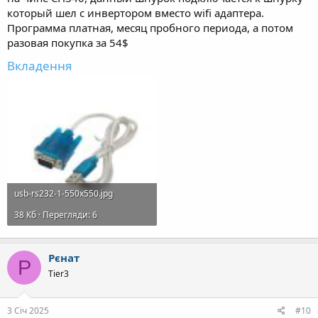
который шел с инвертором вместо wifi адаптера.
Программа платная, месяц пробного периода, а потом
разовая покупка за 54$
Вкладення
usb-rs232-1-550x550.jpg
38 Кб · Перегляди: 6
Рєнат
Р
Tier3
3 Січ 2025
#10