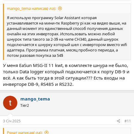
mango_tema написав(-ла):
Я использую программу Solar Assistant которая
устанавливается на мини-пк Raspberry pi как на видео выше, на
данный момент это единственный способ получения данных
онлайн на этих инверторах. Использовать можно любой
шнурок типа такого за 2-3$ на чипе CH340, данный шнурок
подключается к шнурку который шел с инвертором вместо wifi
адаптера. Программа платная, месяц пробного периода, а
потом разовая покупка за 54$
У меня EaSun MSG-II 11 kwt, в комплекте шнура не было,
только Data logger который подключается к порту DB-9 и
всё. А как быть тогда в этой ситуации??? Есть входы на
инверторе DB-9, RS485 и RS232.
mango_tema
Tier2
3 Січ 2025
#11
Рєнат написав(-ла):