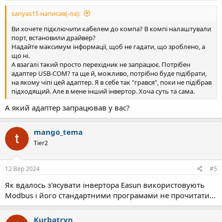
sanyas15 написав(-ла):
Ви хочете підключити кабелем до компа? В компі налаштували
порт, встановили драйвер?
Надайте максимум інформації, щоб не гадати, що зроблено, а
що ні.
А взагалі такий просто перехідник не запрацює. Потрібен
адаптер USB-COM? та ще й, можливо, потрібно буде підібрати,
на якому чіпі цей адаптер. Я в себе так "грався", поки не підібрав
підходящий. Але в мене інший інвертор. Хоча суть та сама.
А який адаптер запрацював у вас?
mango_tema
Tier2
12 Вер 2024
#5
Як вдалось з'ясувати інвертора Easun використовують
Modbus і його стандартними програмами не прочитати...
Kurbatryn