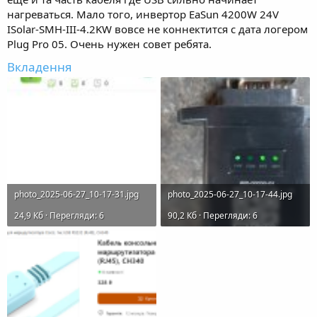
нагреваться. Мало того, инвертор EaSun 4200W 24V
ISolar-SMH-III-4.2KW вовсе не коннектится с дата логером
Plug Pro 05. Очень нужен совет ребята.
Вкладення
photo_2025-06-27_10-17-31.jpg
photo_2025-06-27_10-17-44.jpg
24,9 Кб · Перегляди: 6
90,2 Кб · Перегляди: 6