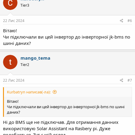
Tier3
22 Лис 2024
#6
Вітаю!
Чи підключали ви цей інвертор до інверторної jk-bms по
шині даних?
mango_tema
Tier2
22 Лис 2024
#7
Kurbatryn написав(-ла):
Вітаю!
Чи підключали ви цей інвертор до інверторної jk-bms по шині
даних?
Ні до BMS ще не підключав. Для отримання данних
використовую Solar Assistant на Rasbery pi. Дуже
подобаеться. Тут є мій огляд