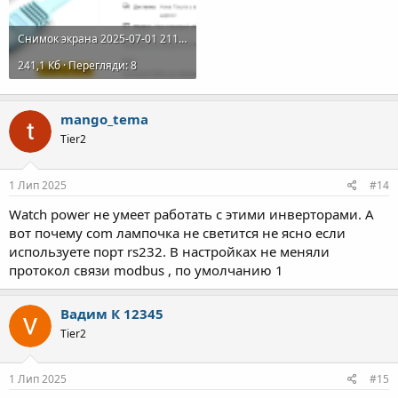
Снимок экрана 2025-07-01 211423.png
241,1 Кб · Перегляди: 8
mango_tema
Tier2
1 Лип 2025
#14
Watch power не умеет работать с этими инверторами. А
вот почему com лампочка не светится не ясно если
используете порт rs232. В настройках не меняли
протокол связи modbus , по умолчанию 1
Вадим К 12345
Tier2
1 Лип 2025
#15