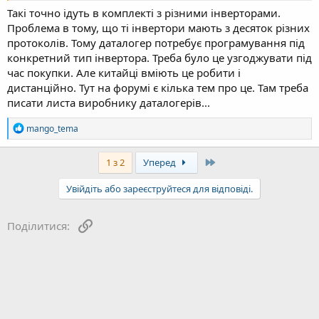
Такі точно ідуть в комплекті з різними інверторами.
Проблема в тому, що ті інвертори мають з десяток різних
протоколів. Тому даталогер потребує програмування під
конкретний тип інвертора. Треба було це узгоджувати під
час покупки. Але китайці вміють це робити і
дистанційно. Тут на форумі є кілька тем про це. Там треба
писати листа виробнику даталогерів...
Р
mango_tema
е
а
к
Last
1 з 2
Уперед
ц
і
Увійдіть або зареєструйтеся для відповіді.
ї
:
Посилання
Поділитися: