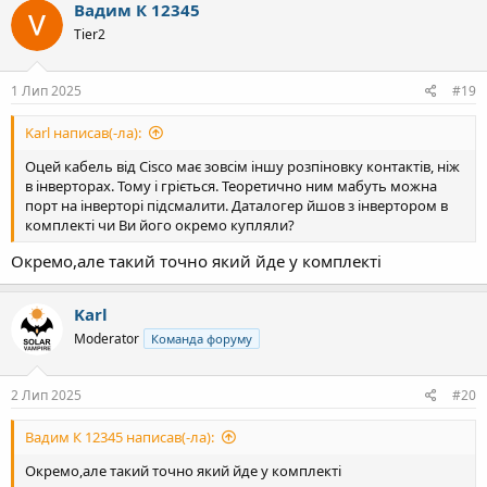
к
Вадим К 12345
ц
Tier2
і
ї
:
1 Лип 2025
#19
Karl написав(-ла):
Оцей кабель від Cisco має зовсім іншу розпіновку контактів, ніж
в інверторах. Тому і гріється. Теоретично ним мабуть можна
порт на інверторі підсмалити. Даталогер йшов з інвертором в
комплекті чи Ви його окремо купляли?
Окремо,але такий точно який йде у комплекті
Karl
Moderator
Команда форуму
2 Лип 2025
#20
Вадим К 12345 написав(-ла):
Окремо,але такий точно який йде у комплекті