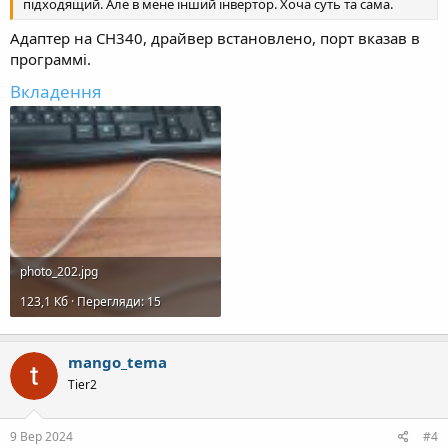
підходящий. Але в мене інший інвертор. Хоча суть та сама.
Адаптер на CH340, драйвер встановлено, порт вказав в
программі.
Вкладення
photo_202.jpg
123,1 Кб · Перегляди: 15
mango_tema
Tier2
9 Вер 2024
#4