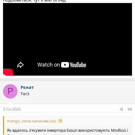
Рєнат
Р
Tier3
3 Січ 2025
#8
mango_tema написав(-ла):
Як вдалось з'ясувати інвертора Easun використовують Modbus і