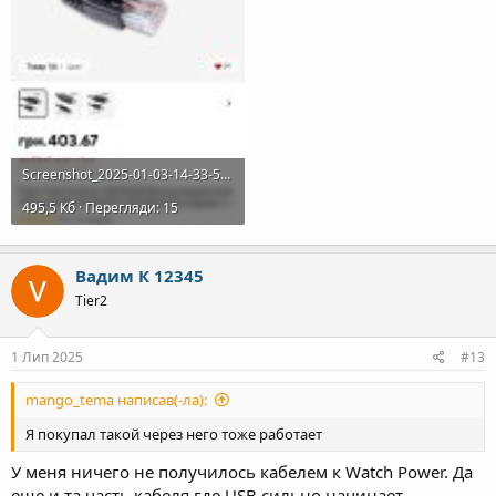
Screenshot_2025-01-03-14-33-59-941_com.alibaba.aliexpresshd.jpg
495,5 Кб · Перегляди: 15
Вадим К 12345
Tier2
1 Лип 2025
#13
mango_tema написав(-ла):
Я покупал такой через него тоже работает
У меня ничего не получилось кабелем к Watch Power. Да
еще и та часть кабеля где USB сильно начинает