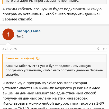
його стандартними програмами не прочитати...
А каким кабелем его нужно будет подключить и какую
программу установить, чтоб с него получить данные?
Заранее спасибо.
mango_tema
Tier2
3 Січ 2025
#9
Рєнат написав(-ла):
А каким кабелем его нужно будет подключить и какую
программу установить, чтоб с него получить данные? Заранее
спасибо.
Я использую программу Solar Assistant которая
устанавливается на мини-пк Raspberry pi как на видео
выше, на данный момент это единственный способ
получения данных онлайн на этих инверторах.
Использовать можно любой шнурок типа такого за 2-3$
на чипе CH340, данный шнурок подключается к шнурку