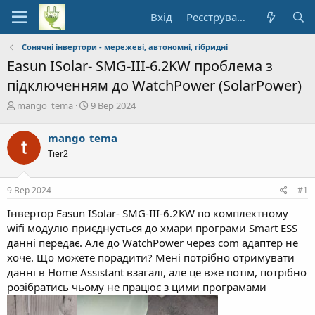
Вхід
Реєстрування
Сонячні інвертори - мережеві, автономні, гібридні
Easun ISolar- SMG-III-6.2KW проблема з
підключенням до WatchPower (SolarPower)
А
Д
mango_tema
9 Вер 2024
в
а
т
т
mango_tema
о
а
Tier2
р
п
т
о
е
ч
9 Вер 2024
#1
м
а
и
т
Інвертор Easun ISolar- SMG-III-6.2KW по комплектному
к
wifi модулю приєднується до хмари програми Smart ESS
у
данні передає. Але до WatchPower через com адаптер не
хоче. Що можете порадити? Мені потрібно отримувати
данні в Home Assistant взагалі, але це вже потім, потрібно
розібратись чьому не працює з цими програмами