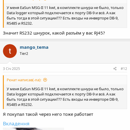
У меня EaSun MSG-II 11 kwt, в комплекте шнура не было, только
Data logger который подключается к порту DB-9 и всё. А как
быть тогда в этой ситуации??? Есть входы на инверторе DB-9,
RS485 и RS232.
Значит RS232 шнурок, какой разъём у вас RJ45?
mango_tema
Tier2
3 Січ 2025
#12
Рєнат написав(-ла):
У меня EaSun MSG-II 11 kwt, в комплекте шнура не было, только
Data logger который подключается к порту DB-9 и всё. А как
быть тогда в этой ситуации??? Есть входы на инверторе DB-9,
RS485 и RS232.
Я покупал такой через него тоже работает
Вкладення