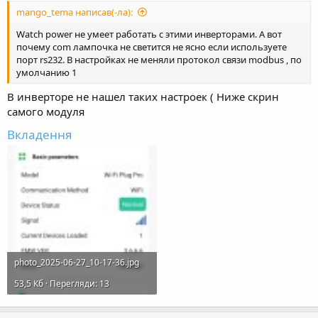
mango_tema написав(-ла):
Watch power не умеет работать с этими инверторами. А вот
почему com лампочка не светится не ясно если используете
порт rs232. В настройках не меняли протокол связи modbus , по
умолчанию 1
В инверторе не нашел таких настроек ( Ниже скрин
самого модуля
Вкладення
photo_2025-06-27_10-17-36.jpg
53,5 Кб · Перегляди: 13