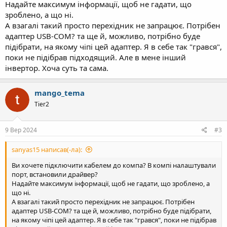
Надайте максимум інформації, щоб не гадати, що
зроблено, а що ні.
А взагалі такий просто перехідник не запрацює. Потрібен
адаптер USB-COM? та ще й, можливо, потрібно буде
підібрати, на якому чіпі цей адаптер. Я в себе так "грався",
поки не підібрав підходящий. Але в мене інший
інвертор. Хоча суть та сама.
mango_tema
Tier2
9 Вер 2024
#3
sanyas15 написав(-ла):
Ви хочете підключити кабелем до компа? В компі налаштували
порт, встановили драйвер?
Надайте максимум інформації, щоб не гадати, що зроблено, а
що ні.
А взагалі такий просто перехідник не запрацює. Потрібен
адаптер USB-COM? та ще й, можливо, потрібно буде підібрати,
на якому чіпі цей адаптер. Я в себе так "грався", поки не підібрав