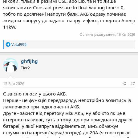
ніколи. тільки в режимі USE, або Lib, та й то лише
яквиставити Constant pressure to float waiting time = 0,
тобто по досягнені напруги балк, АКБ одразу починає
зкидати напругу до заданої напруги флот, інвертор Anenji
11kW.
Останнє редагування:
16 Кві 2026
Р
Vetal999
е
а
к
ghfijhg
ц
Tier2
і
ї
:
15 Бер 2026
#7
Є звісно плюси у цього АКБ.
Перше - це функція передзаряду, непотрібно возитись із
лампочкою при підключенні АКБ.
Друге - захист від перетоку між АКБ, ну або хто як це в
інтернеті називає, суть в тому що при приєднанні другої
батареї, у якої напруга відрізняється, BMS обмежує
струми по батареях (заряд/розряд) до 20А (я спостерігав