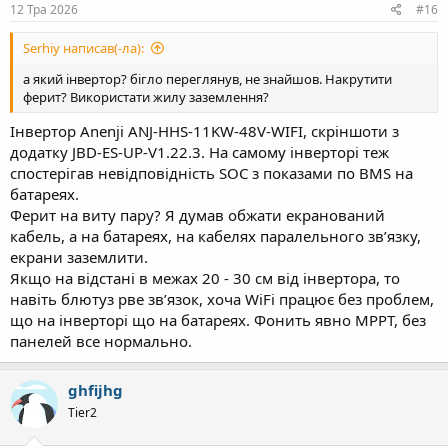
12 Тра 2026
#16
Serhiy написав(-ла):
а який інвертор? бігло переглянув, не знайшов. Накрутити
ферит? Використати жилу заземлення?
Інвертор Anenji ANJ-HHS-11KW-48V-WIFI, скріншоти з
додатку JBD-ES-UP-V1.22.3. На самому інверторі теж
спостерігав невідповідність SOC з показами по BMS на
батареях.
Ферит на виту пару? Я думав обжати екранований
кабель, а на батареях, на кабелях паралельного звʼязку,
екрани заземлити.
Якщо на відстані в межах 20 - 30 см від інвертора, то
навіть блютуз рве звʼязок, хоча WiFi працює без проблем,
що на інверторі що на батареях. Фонить явно MPPT, без
панелей все нормально.
ghfijhg
Tier2