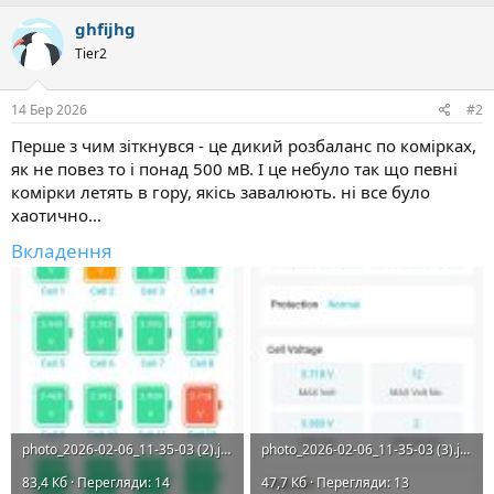
ghfijhg
Tier2
14 Бер 2026
#2
Перше з чим зіткнувся - це дикий розбаланс по комірках,
як не повез то і понад 500 мВ. І це небуло так що певні
комірки летять в гору, якісь завалюють. ні все було
хаотично...
Вкладення
photo_2026-02-06_11-35-03 (2).jpg
photo_2026-02-06_11-35-03 (3).jpg
83,4 Кб · Перегляди: 14
47,7 Кб · Перегляди: 13