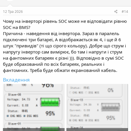
12 Тра 2026
#14
Чому на інверторі рівень SOC може не відповідати рівню
SOC на BMS?
Причина - наведення від інвертора. Зараз в паралель
підключені три батареї, А відображається як 4, і ще й 6
штук "привидів" (ті що сірого кольору). Добре що струм і
напругу інвертор сам вимірює, бо там і напруги і струм
на фантомних батареях є різні ))). Відповідно в сумі SOC
буде обрахований по всіх батареях, реальних і
фантомних. Треба буде обжати екранований кабель.
Вкладення