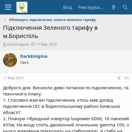
Вхід
Реєстрування
Обленерго, підключення, оплата зеленого тарифу
Підключення Зеленого тарифу в
м.Бориспіль
А
Д
DarkEnigma
17 Вер 2025
в
а
т
т
DarkEnigma
о
а
Tier3
р
п
т
о
е
ч
17 Вер 2025
#1
м
а
и
т
Доброго дня. Виникли деякі питання по підключенню, та
к
технічного плану.
у
1. Стосовно взагалі підключення, хтось мав досвід
підключення СЕС в бориспільському районі Київської
області?
2. Планую гібридний інвертор luxpower 6000, 16 панелей
455w. На вході стоїть двозонний лічильник gamma 100, з
нього живлення приходить на стабілізатор, зі стабу на