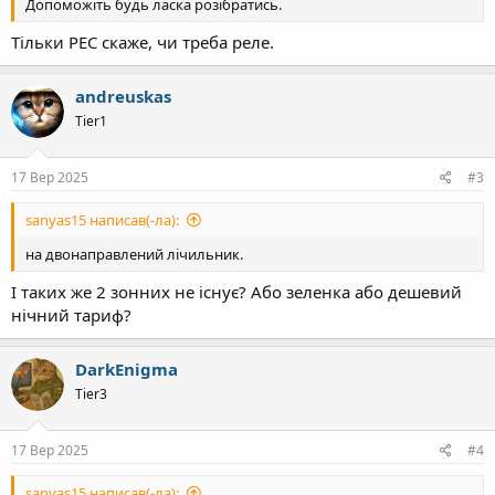
Допоможіть будь ласка розібратись.
Тільки РЕС скаже, чи треба реле.
andreuskas
Tier1
17 Вер 2025
#3
sanyas15 написав(-ла):
на двонаправлений лічильник.
І таких же 2 зонних не існує? Або зеленка або дешевий
нічний тариф?
DarkEnigma
Tier3
17 Вер 2025
#4
sanyas15 написав(-ла):