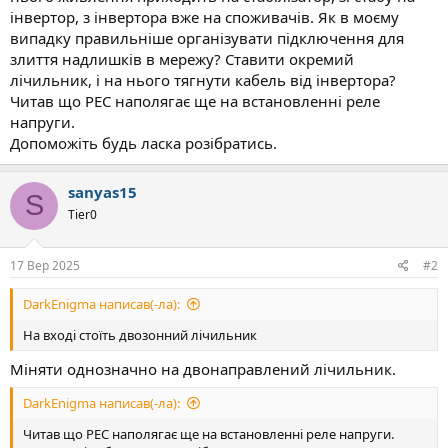
інвертор, з інвертора вже на споживачів. Як в моєму
випадку правильніше організувати підключення для
злиття надлишків в мережу? Ставити окремий
лічильник, і на нього тягнути кабель від інвертора?
Читав що РЕС наполягає ще на встановленні реле
напруги.
Допоможіть будь ласка розібратись.
sanyas15
S
Tier0
17 Вер 2025
#2
DarkEnigma написав(-ла):
На вході стоїть двозонний лічильник
Міняти однозначно на двонаправлений лічильник.
DarkEnigma написав(-ла):
Читав що РЕС наполягає ще на встановленні реле напруги.