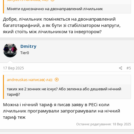
Міняти однозначно на двонаправлений лічильник
Добре, лічильник поміняється на двонаправлений
багатотарифний, а як бути зі стабілізатором напруги,
який стоїть між лічильником та інвертором?
Dmitry
Tier0
17 Вер 2025
#5
andreuskas написав(-ла):
таких же 2 зонних не існує? Або зеленка або дешевий нічний
тариф?
Можна і нічний тариф я писав заяву в РЕСі коли
лічильник програмували запрограмували на нічний
тариф теж
Останнє редагування:
18 Вер 2025