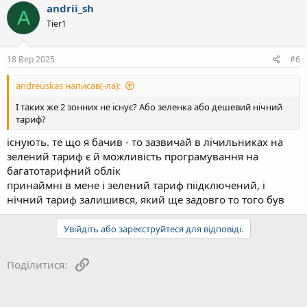
andrii_sh
A
Tier1
18 Вер 2025
#6
andreuskas написав(-ла):
І таких же 2 зонних не існує? Або зеленка або дешевий нічний
тариф?
існують. те що я бачив - то зазвичай в лічильниках на
зелений тариф є й можливість програмування на
багатотарифний облік
принаймні в мене і зелений тариф піідключений, і
нічний тариф залишився, який ще задовго то того був
Увійдіть або зареєструйтеся для відповіді.
Посилання
Поділитися: