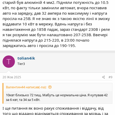
старий був алюміній 4 мм2. Підняли потужність до 10.5
знизилась ціна на ЗТ.
кВт, по факту тільки замінили автомат, вчора поставив
Чи зможете оформити ЗТ на повмр - достовірно не знаю.
авто на зарядку, дав 32 ампера по максимуму і напруга
Нажаль. Зустрічав відео де оформили в Київі. Але це
просіла на 25В. Я не знаю як з такою якістю лінії я зможу
поодинокий випадок. Коли в мене стояв повмр - я не подавав
документи. Бо налякали що не приймуть. А фактично - не
віддавати 10 кВт в мережу. Вдень напруга і без
відомо.
навантаження до 185В падає, зараз стандарт 230В і реле
я так розумію має бути налаштовано 207-253В. Ввечері
піднялася напруга до 215-220, в 23:00 почало
заряджатись авто і просіла до 190-195.
tolian4ik
T
Tier3
20 Жов 2025
#9
Валентин44 написав(-ла):
10квт близько 72 тищ. Мабуть це нормальна ціна. Я купував 42
за 6 квт, та 34 за 5 кВт.
І ще питання як воно рахує споживання і віддачу, від
того що віддано віднімається споживання за місяць і за