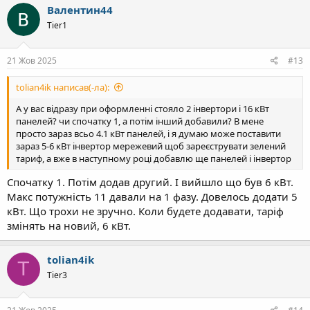
Валентин44
Tier1
21 Жов 2025
#13
tolian4ik написав(-ла):
А у вас відразу при оформленні стояло 2 інвертори і 16 кВт
панелей? чи спочатку 1, а потім інший добавили? В мене
просто зараз всьо 4.1 кВт панелей, і я думаю може поставити
зараз 5-6 кВт інвертор мережевий щоб зареєструвати зелений
тариф, а вже в наступному році добавлю ще панелей і інвертор
Спочатку 1. Потім додав другий. І вийшло що був 6 кВт.
Макс потужність 11 давали на 1 фазу. Довелось додати 5
кВт. Що трохи не зручно. Коли будете додавати, таріф
змінять на новий, 6 кВт.
tolian4ik
T
Tier3