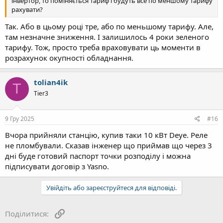
інвертор, то поміняється тариф і будуть все по меншому тарифу
рахувати?
Так. Або в цьому році тре, або по меньшому тарифу. Але,
там незначне зниження. І залишилось 4 роки зеленого
тарифу. Тож, просто треба враховувати ць моменти в
розрахунок окупності обладнання.
tolian4ik
T
Tier3
9 Гру 2025
#16
Вчора прийняли станцію, купив таки 10 кВт Deye. Реле
не пломбували. Сказав інженер що приймав що через 3
дні буде готовий паспорт точки розподілу і можна
підписувати договір з Yasno.
Увійдіть або зареєструйтеся для відповіді.
Посилання
Поділитися: