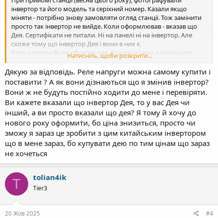
інвертор та його модель та серіхний номер. Казали якщо
міняти - потрібно знову замовляти огляд станції. Тож замінити
просто так інвертор не вийде. Коли оформлював - вказав що
Дея. Сертифікати не питали. Ні на панелі ні на інвертор. Але
схоже тому що інвертор Дея і вони в них є.
Реле напруги було обов'язкове. Стаити можна в сараї коло
Натисніть, щоби розкрити...
інвертора (наприклад). Головне щоб коробка була з дірками
Дякую за відповідь. Реле напруги можна самому купити і
щоб пробку замотати можна було. Я сверлив сам
Хоча і
хлопці могли свердлити. дірку щоб пломбу поставити. Більш
поставити ? А як вони дізнаються що я змінив інвертор?
того. Я б дуже радив ставити його окремо. Дуже радив! Десь на
Вони ж не будуть постійно ходити до мене і перевіряти.
стіні коло інвертора. Тільки кабель від лічильника до інвертора
Ви кажете вказали що інвертор Дея, то у вас Дея чи
(до реле напруги) нормальний, щоб падіння напруги
інший, а ви просто вказали що дея? Я тому й хочу до
мінімальне було. В мене 11 кВт потіжність та 11 кВт інвертора
нового року оформити, бо ціна знизиться, просто чи
(6+5 кВт). Та два реле напруги. Дівчина - та що за 5 віконцем
зможу я зараз це зробити з цим китайським інвертором
грамотна. Якщо складнощі - підходьте до неї і просіться щб
прийняла саме вона.
що в мене зараз, бо купувати дею по тим цінам що зараз
Для інвертора 10 кВт ставити потрібно 14 кВт панелів. Інакше
не хочеться
інвертор буде більшість часу невовантажений. В мене на 11 кВт
майже 16 кВт панелів. І тільки інколи інвертора видають 100%
tolian4ik
своєї потужності.
T
Tier3
Взимку генерація не значна. Тож толку від панелів в якості
заробітку - дуже мало. Одне, тільки при тотальному блекауті
ззможете хоть якийсь кВт отримати. А от вигода від того, що в
20 Жов 2025
#4