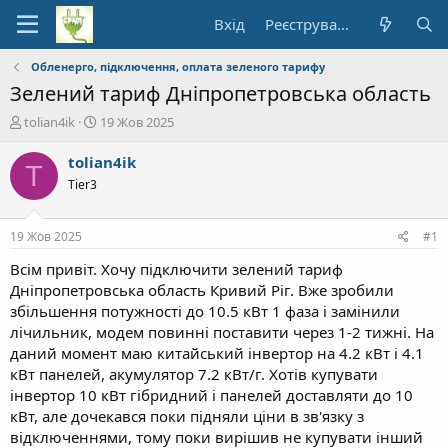
Вхід
Реєстрування
Обленерго, підключення, оплата зеленого тарифу
Зелений тариф Дніпропетровська область
А
Д
tolian4ik
19 Жов 2025
в
а
т
т
tolian4ik
T
о
а
Tier3
р
п
т
о
е
ч
19 Жов 2025
#1
м
а
и
т
Всім привіт. Хочу підключити зелений тариф
к
Дніпропетровська область Кривий Ріг. Вже зробили
у
збільшення потужності до 10.5 кВт 1 фаза і замінили
лічильник, модем повинні поставити через 1-2 тижні. На
даний момент маю китайський інвертор на 4.2 кВт і 4.1
кВт панелей, акумулятор 7.2 кВт/г. Хотів купувати
інвертор 10 кВт гібридний і панелей доставляти до 10
кВт, але дочекався поки підняли ціни в зв'язку з
відключеннями, тому поки вирішив не купувати інший