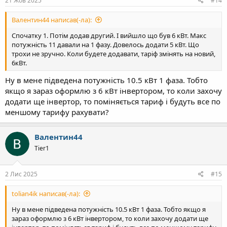
21 Жов 2025
#14
Валентин44 написав(-ла):
Спочатку 1. Потім додав другий. І вийшло що був 6 кВт. Макс
потужність 11 давали на 1 фазу. Довелось додати 5 кВт. Що
трохи не зручно. Коли будете додавати, таріф змінять на новий,
6кВт.
Ну в мене підведена потужність 10.5 кВт 1 фаза. Тобто
якщо я зараз оформлю з 6 кВт інвертором, то коли захочу
додати ще інвертор, то поміняється тариф і будуть все по
меншому тарифу рахувати?
Валентин44
Tier1
2 Лис 2025
#15
tolian4ik написав(-ла):
Ну в мене підведена потужність 10.5 кВт 1 фаза. Тобто якщо я
зараз оформлю з 6 кВт інвертором, то коли захочу додати ще