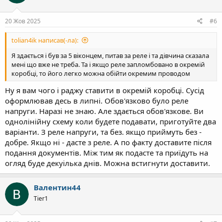
20 Жов 2025
#6
tolian4ik написав(-ла):
Я здається і був за 5 віконцем, питав за реле і та дівчина сказала
мені що вже не треба. Та і якщо реле запломбовано в окремій
коробці, то його легко можна обійти окремим проводом
Ну я вам чого і раджу ставити в окремій коробці. Сусід
оформлював десь в липні. Обов'язково було реле
напруги. Наразі не знаю. Але здається обов'язкове. Ви
однолінійну схему коли будете подавати, приготуйте два
варіанти. З реле напруги, та без. якщо приймуть без -
добре. Якщо ні - дасте з реле. А по факту доставите після
подання документів. Між тим як подасте та приїдуть на
огляд буде декуілька днів. Можна встигнути доставити.
Валентин44
Tier1