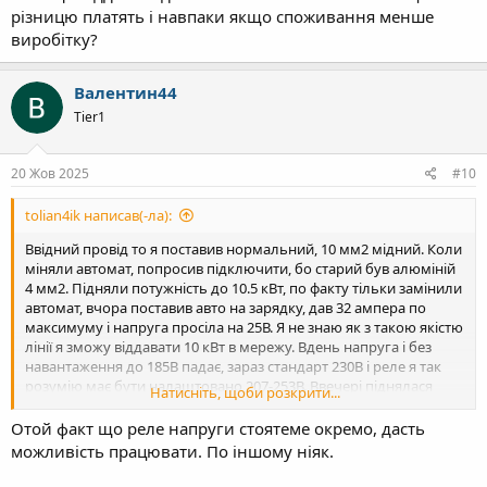
різницю платять і навпаки якщо споживання менше
виробітку?
Валентин44
Tier1
20 Жов 2025
#10
tolian4ik написав(-ла):
Ввідний провід то я поставив нормальний, 10 мм2 мідний. Коли
міняли автомат, попросив підключити, бо старий був алюміній
4 мм2. Підняли потужність до 10.5 кВт, по факту тільки замінили
автомат, вчора поставив авто на зарядку, дав 32 ампера по
максимуму і напруга просіла на 25В. Я не знаю як з такою якістю
лінії я зможу віддавати 10 кВт в мережу. Вдень напруга і без
навантаження до 185В падає, зараз стандарт 230В і реле я так
розумію має бути налаштовано 207-253В. Ввечері піднялася
Натисніть, щоби розкрити...
напруга до 215-220, в 23:00 почало заряджатись авто і просіла
до 190-195.
Отой факт що реле напруги стоятеме окремо, дасть
можливість працювати. По іншому ніяк.