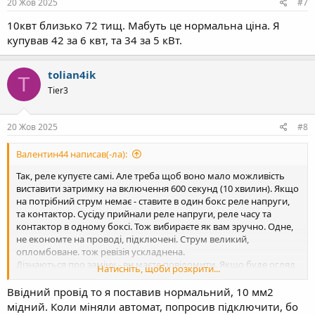
20 Жов 2025
#7
10квт близько 72 тищ. Мабуть це нормальна ціна. Я
купував 42 за 6 квт, та 34 за 5 кВт.
tolian4ik
T
Tier3
20 Жов 2025
#8
Валентин44 написав(-ла):
Так, реле купуєте самі. Але треба щоб воно мало можливість
виставити затримку на включення 600 секунд (10 хвилин). Якщо
на потрібний струм немає - ставите в один бокс реле напруги,
та контактор. Сусіду прийнали реле напруги, реле часу та
контактор в одному боксі. Тож вибираєте як вам зручно. Одне,
не економте на проводі, підключені. Струм великий,
опломбоване. тож ревізія ускладнена.
Дізнаються про заміну - ви маєте повідомити. Якщо буде огляд
Натисніть, щоби розкрити...
по іншим причинам, і виявиться заміна інвертор - можуть
відмовити в ЗТ, про штрафи чи ще щось не знаю. Я вказав що
Ввідний провід то я поставив нормальний, 10 мм2
дея - бо в мене дея. Я був в вашому становищи в 24 році. І такоє
мідний. Коли міняли автомат, попросив підключити, бо
поплатився тим, що поки замінив інвертор, настав 25 рік і