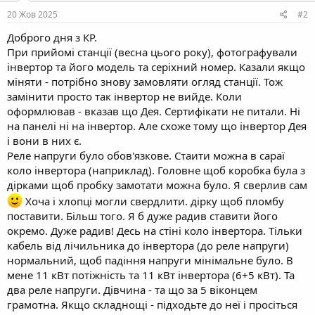
20 Жов 2025
#2
Доброго дня з КР.
При прийомі станції (весна цього року), фотографували
інвертор та його модель та серіхний номер. Казали якщо
міняти - потрібно знову замовляти огляд станції. Тож
замінити просто так інвертор не вийде. Коли
оформлював - вказав що Дея. Сертифікати не питали. Ні
на панелі ні на інвертор. Але схоже тому що інвертор Дея
і вони в них є.
Реле напруги було обов'язкове. Стаити можна в сараї
коло інвертора (наприклад). Головне щоб коробка була з
дірками щоб пробку замотати можна було. Я сверлив сам
Хоча і хлопці могли свердлити. дірку щоб пломбу
поставити. Більш того. Я б дуже радив ставити його
окремо. Дуже радив! Десь на стіні коло інвертора. Тільки
кабель від лічильника до інвертора (до реле напруги)
нормальний, щоб падіння напруги мінімальне було. В
мене 11 кВт потіжність та 11 кВт інвертора (6+5 кВт). Та
два реле напруги. Дівчина - та що за 5 віконцем
грамотна. Якщо складнощі - підходьте до неї і просіться