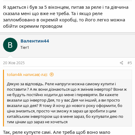
цьому році оформите зелений тариф є. Бо в наступному (чи з 1
Я здається і був за 5 віконцем, питав за реле і та дівчина
січня чи не пом'ятаю) ціна за проданий квт по зеленому тарифу
буле нижчим.
сказала мені що вже не треба. Та і якщо реле
запломбовано в окремій коробці, то його легко можна
обійти окремим проводом
Валентин44
Tier1
20 Жов 2025
#5
tolian4ik написав(-ла):
Дякую за відповідь. Реле напруги можна самому купити і
поставити ? А як вони дізнаються що я змінив інвертор? Вони ж
не будуть постійно ходити до мене і перевіряти. Ви кажете
вказали що інвертор Дея, то у вас Дея чи інший, а ви просто
вказали що дея? Я тому й хочу до нового року оформити, бо
ціна знизиться, просто чи зможу я зараз це зробити з цим
китайським інвертором що в мене зараз, бо купувати дею по
тим цінам що зараз не хочеться
Так, реле купуєте самі. Але треба щоб воно мало