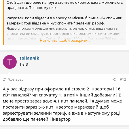
Отой факт що реле напруги стоятеме окремо, дасть можливість
працювати. По іншому ніяк.
Рахує так: коли віддали в мережу за місяць більше ніж спожили
з мережі: тоді віддане мінус спожите * зелений рариф.
Якщо спожили більше ніж випхали: різницю між відданим та
спожитим ви сплачуєте пропорціїно кіловатам які ви спожили
по денному/нічному. Тобто. Віддали 500 квт. Спожили 700 вдень
Натисніть, щоби розкрити...
та 300 по нічному. Разом спожили 1000 квт 70% вдень та 30%
вніч.. Тоді 1000-500. різниця 500 квт. Її ділять пропорціїно
спожитому день/ніч. 70% від 500 по денному, та 30% по
tolian4ik
нічному.
T
Tier3
А ще борг по виплаті з липня
21 Жов 2025
#12
А у вас відразу при оформленні стояло 2 інвертори і 16
кВт панелей? чи спочатку 1, а потім інший добавили? В
мене просто зараз всьо 4.1 кВт панелей, і я думаю може
поставити зараз 5-6 кВт інвертор мережевий щоб
зареєструвати зелений тариф, а вже в наступному році
добавлю ще панелей і інвертор