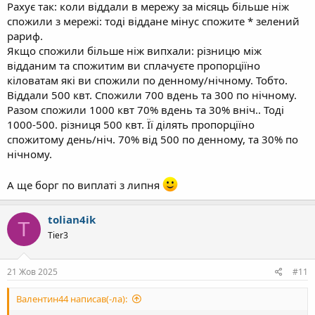
Рахує так: коли віддали в мережу за місяць більше ніж
спожили з мережі: тоді віддане мінус спожите * зелений
рариф.
Якщо спожили більше ніж випхали: різницю між
відданим та спожитим ви сплачуєте пропорціїно
кіловатам які ви спожили по денному/нічному. Тобто.
Віддали 500 квт. Спожили 700 вдень та 300 по нічному.
Разом спожили 1000 квт 70% вдень та 30% вніч.. Тоді
1000-500. різниця 500 квт. Її ділять пропорціїно
спожитому день/ніч. 70% від 500 по денному, та 30% по
нічному.
А ще борг по виплаті з липня
tolian4ik
T
Tier3
21 Жов 2025
#11
Валентин44 написав(-ла):