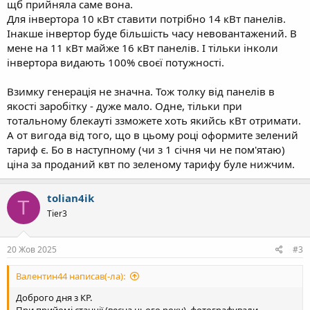
щб прийняла саме вона.
Для інвертора 10 кВт ставити потрібно 14 кВт панелів.
Інакше інвертор буде більшість часу невовантажений. В
мене на 11 кВт майже 16 кВт панелів. І тільки інколи
інвертора видають 100% своєї потужності.
Взимку генерація не значна. Тож толку від панелів в
якості заробітку - дуже мало. Одне, тільки при
тотальному блекауті ззможете хоть якийсь кВт отримати.
А от вигода від того, що в цьому році оформите зелений
тариф є. Бо в наступному (чи з 1 січня чи не пом'ятаю)
ціна за проданий квт по зеленому тарифу буле нижчим.
tolian4ik
T
Tier3
20 Жов 2025
#3
Валентин44 написав(-ла):
Доброго дня з КР.
При прийомі станції (весна цього року), фотографували