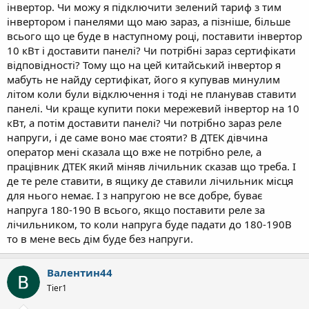
інвертор. Чи можу я підключити зелений тариф з тим
інвертором і панелями що маю зараз, а пізніше, більше
всього що це буде в наступному році, поставити інвертор
10 кВт і доставити панелі? Чи потрібні зараз сертифікати
відповідності? Тому що на цей китайський інвертор я
мабуть не найду сертифікат, його я купував минулим
літом коли були відключення і тоді не планував ставити
панелі. Чи краще купити поки мережевий інвертор на 10
кВт, а потім доставити панелі? Чи потрібно зараз реле
напруги, і де саме воно має стояти? В ДТЕК дівчина
оператор мені сказала що вже не потрібно реле, а
працівник ДТЕК який міняв лічильник сказав що треба. І
де те реле ставити, в ящику де ставили лічильник місця
для нього немає. І з напругою не все добре, буває
напруга 180-190 В всього, якщо поставити реле за
лічильником, то коли напруга буде падати до 180-190В
то в мене весь дім буде без напруги.
Валентин44
Tier1