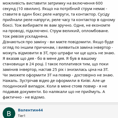
можливість виставити затримку на включення 600
секунд (10 хвилин). Якщо на потрібний струм немає -
ставите в один бокс реле напруги, та контактор. Сусіду
прийнали реле напруги, реле часу та контактор в одному
боксі. Тож вибираєте як вам зручно. Одне, не економте
на проводі, підключені. Струм великий, опломбоване.
тож ревізія ускладнена.
Дізнаються про заміну - ви маєте повідомити. Якщо буде
огляд по іншим причинам, і виявиться заміна інвертор -
можуть відмовити в ЗТ, про штрафи чи ще щось не знаю.
Я вказав що дея - бо в мене дея. Я був в вашому
становищи в 24 році. І такоє поплатився тим, що поки
замінив інвертор, настав 25 рік і знизилась ціна на ЗТ.
Чи зможете оформити ЗТ на повмр - достовірно не знаю.
Нажаль. Зустрічав відео де оформили в Київі. Але це
поодинокий випадок. Коли в мене стояв повмр - я не
подавав документи. Бо налякали що не приймуть. А
фактично - не відомо.
Валентин44
Tier1