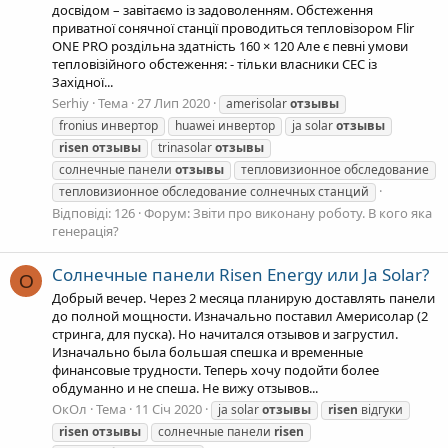
досвідом – завітаємо із задоволенням. Обстеження
приватної сонячної станції проводиться тепловізором Flir
ONE PRO роздільна здатність 160 × 120 Але є певні умови
тепловізійного обстеження: - тільки власники СЕС із
Західної...
Serhiy
Тема
27 Лип 2020
amerisolar
отзывы
fronius инвертор
huawei инвертор
ja solar
отзывы
risen
отзывы
trinasolar
отзывы
солнечные панели
отзывы
тепловизионное обследование
тепловизионное обследование солнечных станций
Відповіді: 126
Форум:
Звіти про виконану роботу. В кого яка
генерація?
Солнечные панели Risen Energy или Ja Solar?
О
Добрый вечер. Через 2 месяца планирую доставлять панели
до полной мощности. Изначально поставил Америсолар (2
стринга, для пуска). Но начитался отзывов и загрустил.
Изначально была большая спешка и временные
финансовые трудности. Теперь хочу подойти более
обдуманно и не спеша. Не вижу отзывов...
ОкОл
Тема
11 Січ 2020
ja solar
отзывы
risen
відгуки
risen
отзывы
солнечные панели
risen