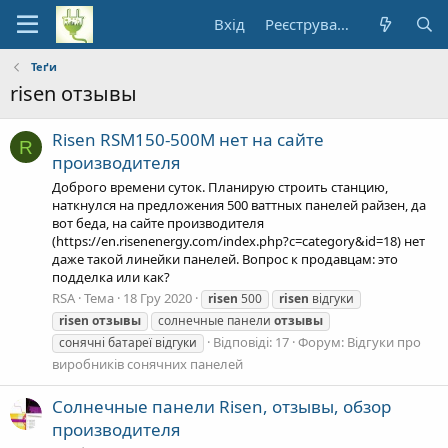
Вхід
Реєстрування
Теґи
risen отзывы
Risen RSM150-500M нет на сайте
R
производителя
Доброго времени суток. Планирую строить станцию,
наткнулся на предложения 500 ваттных панелей райзен, да
вот беда, на сайте производителя
(https://en.risenenergy.com/index.php?c=category&id=18) нет
даже такой линейки панелей. Вопрос к продавцам: это
подделка или как?
RSA
Тема
18 Гру 2020
risen
500
risen
відгуки
risen
отзывы
солнечные панели
отзывы
Відповіді: 17
Форум:
Відгуки про
сонячні батареї відгуки
виробників сонячних панелей
Солнечные панели Risen, отзывы, обзор
производителя