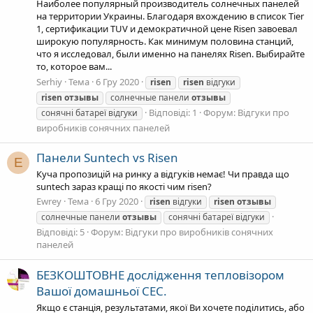
Наиболее популярный производитель солнечных панелей
на территории Украины. Благодаря вхождению в список Tier
1, сертификации TUV и демократичной цене Risen завоевал
широкую популярность. Как минимум половина станций,
что я исследовал, были именно на панелях Risen. Выбирайте
то, которое вам...
Serhiy
Тема
6 Гру 2020
risen
risen
відгуки
risen
отзывы
солнечные панели
отзывы
Відповіді: 1
Форум:
Відгуки про
сонячні батареї відгуки
виробників сонячних панелей
Панели Suntech vs Risen
E
Куча пропозицій на ринку а відгуків немає! Чи правда що
suntech зараз кращі по якості чим risen?
Ewrey
Тема
6 Гру 2020
risen
відгуки
risen
отзывы
солнечные панели
отзывы
сонячні батареї відгуки
Відповіді: 5
Форум:
Відгуки про виробників сонячних
панелей
БЕЗКОШТОВНЕ дослідження тепловізором
Вашої домашньої СЕС.
Якщо є станція, результатами, якої Ви хочете поділитись, або