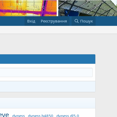
Вхід
Реєстрування
Пошук
eye
dyness
dyness b4850
dyness dl5.0