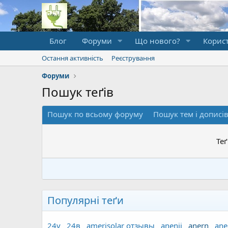
Блог
Форуми
Що нового?
Корист
Остання активність
Реєстрування
Форуми
Пошук теґів
Пошук по всьому форуму
Пошук тем і дописі
Те
Популярні теґи
24v
24в
amerisolar отзывы
anenji
anern
ane