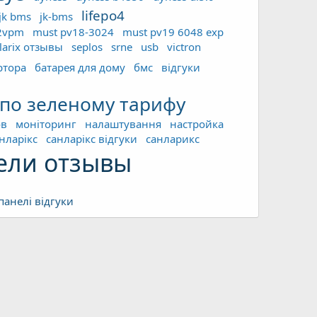
lifepo4
jk bms
jk-bms
2vpm
must pv18-3024
must pv19 6048 exp
larix отзывы
seplos
srne
usb
victron
ртора
батарея для дому
бмс
відгуки
 по зеленому тарифу
ов
моніторинг
налаштування
настройка
нларікс
санларікс відгуки
санларикс
ели отзывы
панелі відгуки