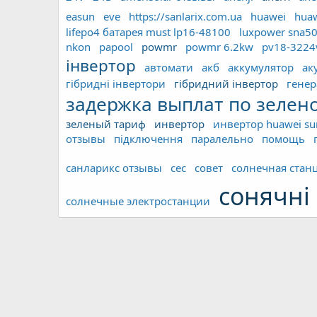
easun
eve
https://sanlarix.com.ua
huawei
hua
lifepo4 батарея must lp16-48100
luxpower sna5
nkon
papool
powmr
powmr 6.2kw
pv18-322
інвертор
автомати
акб
аккумулятор
ак
гібридні інвертори
гібридний інвертор
генер
задержка выплат по зелен
зеленый тариф
инвертор
инвертор huawei sun
отзывы
підключення
паралельно
помощь
санларикс отзывы
сес
совет
солнечная стан
сонячні 
солнечные электростанции