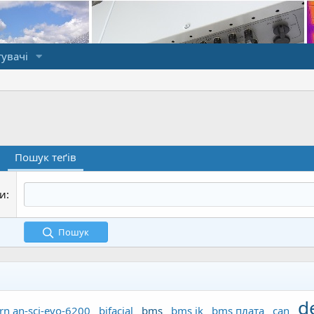
увачі
в
Пошук теґів
ґи
Пошук
d
rn an-sci-evo-6200
bifacial
bms
bms jk
bms плата
can