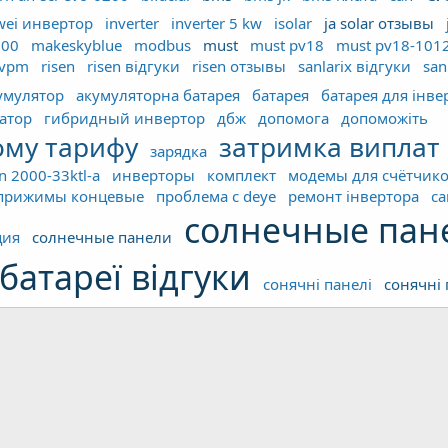
wei инвертор
inverter
inverter 5 kw
isolar
ja solar отзывы
000
makeskyblue
modbus
must
must pv18
must pv18-101
4vpm
risen
risen відгуки
risen отзывы
sanlarix відгуки
san
умулятор
акумуляторна батарея
батарея
батарея для інве
атор
гибридный инвертор
дбж
допомога
допоможіть
ому тарифу
затримка виплат
зарядка
 2000-33ktl-а
инверторы
комплект
модемы для счётчик
прижимы концевые
проблема с deye
ремонт інвертора
са
солнечные пан
ция
солнечные панели
батареї відгуки
сонячні панелі
сонячні 