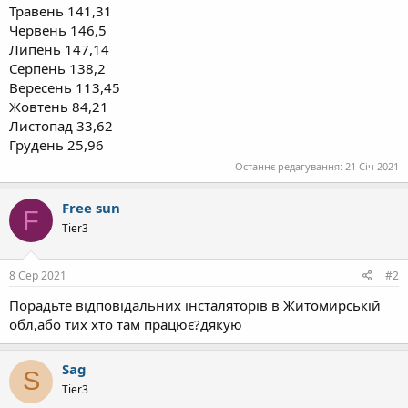
Травень 141,31
Червень 146,5
Липень 147,14
Серпень 138,2
Вересень 113,45
Жовтень 84,21
Листопад 33,62
Грудень 25,96
Останнє редагування:
21 Січ 2021
Free sun
F
Tier3
8 Сер 2021
#2
Порадьте відповідальних інсталяторів в Житомирській
обл,або тих хто там працює?дякую
Sag
S
Tier3