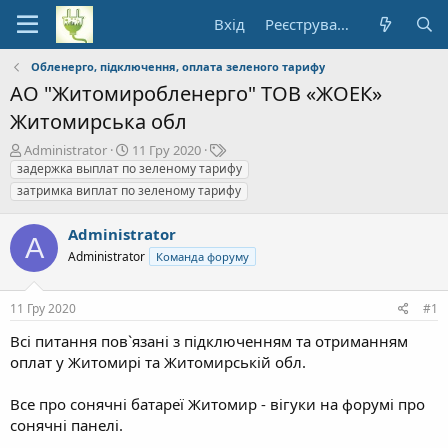
Вхід
Реєстрування
Обленерго, підключення, оплата зеленого тарифу
АО "Житомиробленерго" ТОВ «ЖОЕК»
Житомирська обл
А
Д
Т
Administrator
11 Гру 2020
в
а
е
задержка выплат по зеленому тарифу
т
т
ґ
затримка виплат по зеленому тарифу
о
а
и
р
п
Administrator
т
о
A
е
Administrator
ч
Команда форуму
м
а
и
т
11 Гру 2020
#1
к
у
Всі питання пов`язані з підключенням та отриманням
оплат у Житомирі та Житомирській обл.
Все про сонячні батареї Житомир - вігуки на форумі про
сонячні панелі.