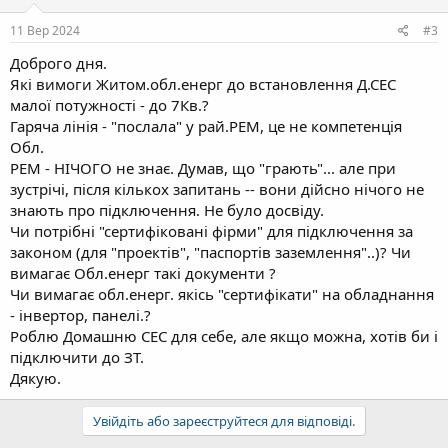
11 Вер 2024
#3
Доброго дня.
Які вимоги Житом.обл.енерг до встановлення Д.СЕС
малої потужності - до 7Кв.?
Гаряча лінія - "послала" у рай.РЕМ, це не компетенція
Обл.
РЕМ - НІЧОГО не знає. Думав, що "грають"... але при
зустрічі, після кількох запитань -- вони дійсно нічого не
знають про підключення. Не було досвіду.
Чи потрібні "сертифіковані фірми" для підключення за
законом (для "проектів", "паспортів заземлення"..)? Чи
вимагає Обл.енерг такі документи ?
Чи вимагає обл.енерг. якісь "сертифікати" на обладнання
- інвертор, панелі.?
Роблю Домашню СЕС для себе, але якщо можна, хотів би і
підключити до ЗТ.
Дякую.
Увійдіть або зареєструйтеся для відповіді.