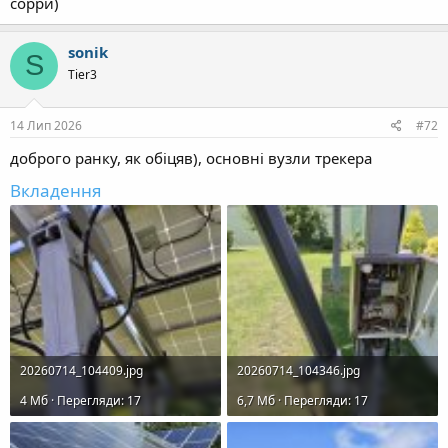
сорри)
sonik
S
Tier3
14 Лип 2026
#72
доброго ранку, як обіцяв), основні вузли трекера
Вкладення
20260714_104409.jpg
20260714_104346.jpg
4 Mб · Перегляди: 17
6,7 Mб · Перегляди: 17