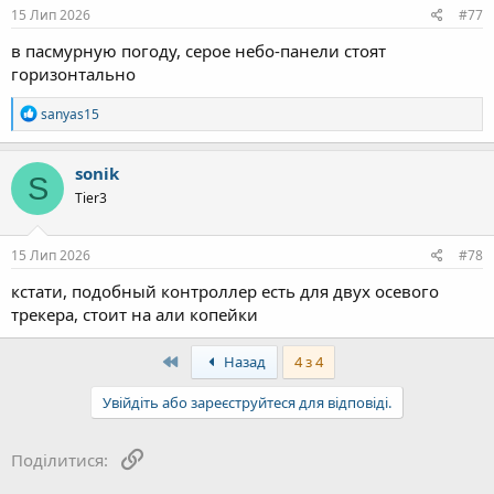
15 Лип 2026
#77
в пасмурную погоду, серое небо-панели стоят
горизонтально
Р
sanyas15
е
а
к
sonik
S
ц
Tier3
і
ї
:
15 Лип 2026
#78
кстати, подобный контроллер есть для двух осевого
трекера, стоит на али копейки
First
Назад
4 з 4
Увійдіть або зареєструйтеся для відповіді.
Посилання
Поділитися: