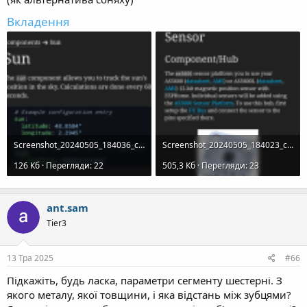
Вкладення
Screenshot_20240505_184036_com.android.chrome.png
Screenshot_20240505_184023_com.android.chrome.png
126 Кб · Перегляди: 22
505,3 Кб · Перегляди: 23
ant.sam
Tier3
13 Тра 2025
#66
Підкажіть, будь ласка, параметри сегменту шестерні. З
якого металу, якої товщини, і яка відстань між зубцями?