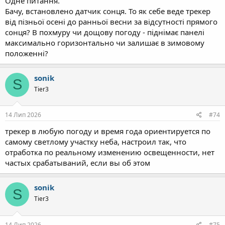
Одне питання.
Бачу, встановлено датчик сонця. То як себе веде трекер
від пізньої осені до ранньої весни за відсутності прямого
сонця? В похмуру чи дощову погоду - піднімає панелі
максимально горизонтально чи залишає в зимовому
положенні?
sonik
S
Tier3
14 Лип 2026
#74
трекер в любую погоду и время года ориентируется по
самому светлому участку неба, настроил так, что
отработка по реальному изменению освещенности, нет
частых срабатываний, если вы об этом
sonik
S
Tier3
14 Лип 2026
#75