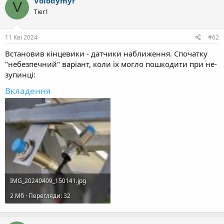
Volodymyr
V
ц
Tier1
і
ї
:
11 Кві 2024
#62
Встановив кінцевики - датчики наближення. Спочатку
"небезпечний" варіант, коли їх могло пошкодити при не-
зупинці:
Вкладення
IMG_20240409_150141.jpg
2 Mб · Перегляди: 32