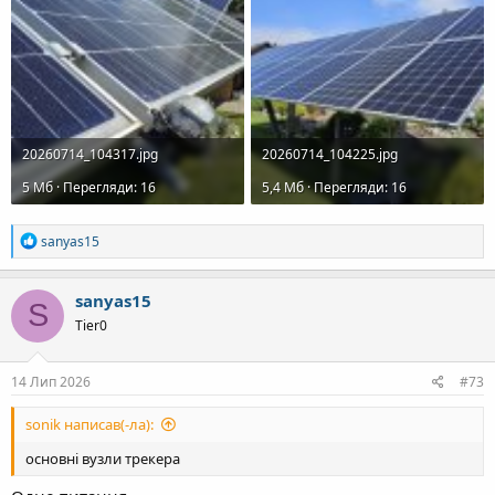
20260714_104317.jpg
20260714_104225.jpg
5 Mб · Перегляди: 16
5,4 Mб · Перегляди: 16
Р
sanyas15
е
а
к
sanyas15
S
ц
Tier0
і
ї
:
14 Лип 2026
#73
sonik написав(-ла):
основні вузли трекера