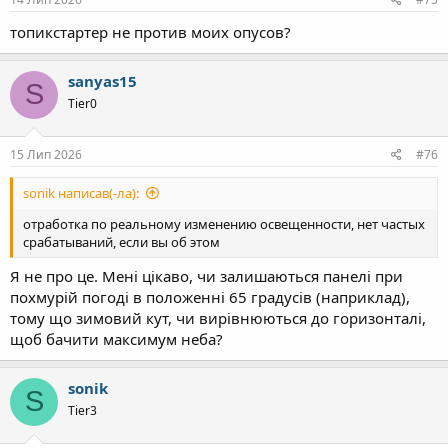
топикстартер не против моих опусов?
sanyas15
S
Tier0
15 Лип 2026
#76
sonik написав(-ла):
отработка по реальному изменению освещенности, нет частых
срабатываний, если вы об этом
Я не про це. Мені цікаво, чи залишаються панелі при
похмурій погоді в положенні 65 градусів (наприклад),
тому що зимовий кут, чи вирівнюються до горизонталі,
щоб бачити максимум неба?
sonik
S
Tier3