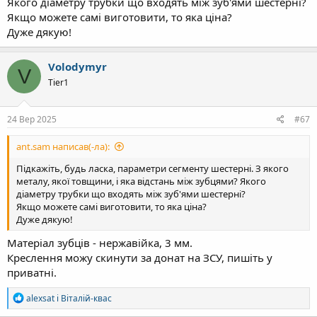
Якого діаметру трубки що входять між зуб'ями шестерні?
Якщо можете самі виготовити, то яка ціна?
Дуже дякую!
Volodymyr
V
Tier1
24 Вер 2025
#67
ant.sam написав(-ла):
Підкажіть, будь ласка, параметри сегменту шестерні. З якого
металу, якої товщини, і яка відстань між зубцями? Якого
діаметру трубки що входять між зуб'ями шестерні?
Якщо можете самі виготовити, то яка ціна?
Дуже дякую!
Матеріал зубців - нержавійка, 3 мм.
Креслення можу скинути за донат на ЗСУ, пишіть у
приватні.
Р
alexsat
і
Віталій-квас
е