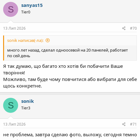
sanyas15
S
Tier0
13 Лип 2026
#70
sonik написав(-ла):
много лет назад, сделал одноосевой на 20 панелей, работает
по сей день
Я так думаю, що багато хто хотів би побачити Ваше
творіння!
Можливо, там буде чому повчитися або вибрати для себе
щось конкретне.
sonik
S
Tier3
13 Лип 2026
#71
не проблема, завтра сделаю фото, выложу, сегодня темно