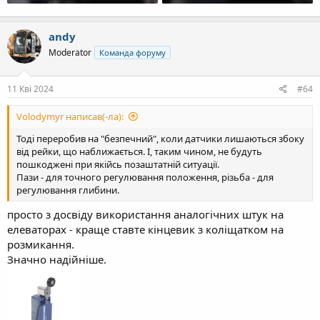
andy
Moderator
Команда форуму
11 Кві 2024
#64
Volodymyr написав(-ла):
Тоді переробив на "безпечний", коли датчики лишаються збоку
від рейки, що наближається. І, таким чином, не будуть
пошкоджені при якійсь позаштатній ситуації.
Пази - для точного регулювання положення, різьба - для
регулювання глибини.
просто з досвіду використання аналогічних штук на
елеваторах - краще ставте кінцевик з коліщатком на
розмикання.
Значно надійніше.