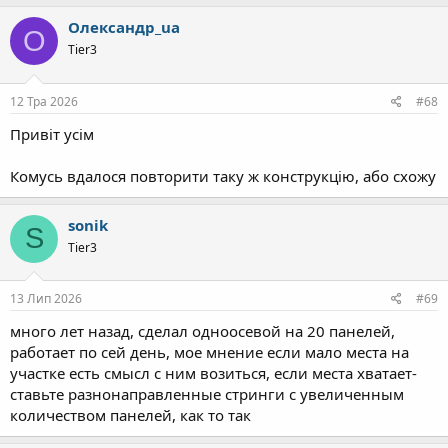
а
к
Олександр_ua
О
ц
Tier3
і
ї
:
12 Тра 2026
#68
Привіт усім
Комусь вдалося повторити таку ж конструкцію, або схожу
sonik
S
Tier3
13 Лип 2026
#69
много лет назад, сделал одноосевой на 20 панелей,
работает по сей день, мое мнение если мало места на
участке есть смысл с ним возиться, если места хватает-
ставьте разнонаправленные стринги с увеличенным
количеством панелей, как то так