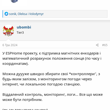
Р
sonik
,
Oleksa
і
Volodymyr
е
а
к
ubombi
ц
Tier3
і
ї
:
6 Тра 2024
#65
У ESPHome проекту, є підтримка магнітних енкодерів і
математичний розрахунок положення сонця (по часу і
координатам).
Можна дуууже швидко збирати свої *контроллери", з
будь-яким залізом, з моніторингом погоди через
інтернет, чи локальною погодою станцією.
Віддалений контроль, моніторинг, логи... Все що може
може бути потрібним.
(як альтернатива соняху)