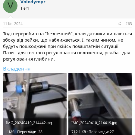
Volodymyr
V
Tier1
11 Кві 2024
#63
Тоді переробив на "безпечний", коли датчики лишаються
збоку від рейки, що наближається. І, таким чином, не
будуть пошкоджені при якійсь позаштатній ситуації.
Пази - для точного регулювання положення, різьба - для
регулювання глибини.
Вкладення
IMG_20240410_214442.jpg
IMG_20240410_214419.jpg
1 Mб · Перегляди: 28
712,1 Кб · Перегляди: 27