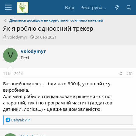
Вхід
Реєстрування
Ділимось досвідом використання сонячних панелей
Як я роблю одноосний трекер
А
Д
Volodymyr
24 Сер 2021
в
а
т
т
Volodymyr
V
о
а
Tier1
р
п
т
о
е
ч
11 Кві 2024
#61
м
а
и
т
Базовий комплект - близько 300 $, уточнюйте у
к
виробника.
у
Але мені робили спеціалізоване рішення - як по
апаратній, так і по програмній частині (додаткові
датчики, логіка...) - це вже за домовленістю.
Р
Babyak V P
е
а
к