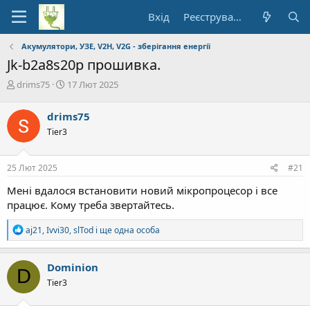
Вхід
Реєстрування
Акумулятори, УЗЕ, V2H, V2G - зберігання енергії
Jk-b2a8s20p прошивка.
А
Д
drims75
17 Лют 2025
в
а
т
т
drims75
о
а
Tier3
р
п
т
о
е
ч
25 Лют 2025
#21
м
а
и
т
Мені вдалося встановити новий мікропроцесор і все
к
працює. Кому треба звертайтесь.
у
Р
aj21
,
Ivvi30
,
slTod
і ще одна особа
е
а
к
Dominion
D
ц
Tier3
і
ї
: