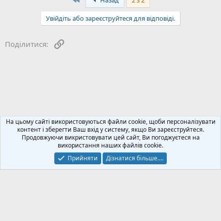
Назад
2 з 2
Увійдіть або зареєструйтеся для відповіді.
Посилання
Поділитися:
Акумулятори, УЗЕ, V2H, V2G - зберігання енергії
На цьому сайті використовуються файли cookie, щоби персоналізувати
контент і зберегти Ваш вхід у систему, якщо Ви зареєструйтеся.
Продовжуючи викристовувати цей сайт, Ви погоджуєтеся на
Зворотний зв'язок
Політика конфіденційності
Допомога
використання наших файлів cookie.
Блог
R
S
Прийняти
Дізнатися більше.…
S