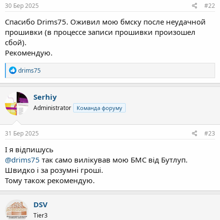
30 Бер 2025
#22
Спасибо Drims75. Оживил мою бмску после неудачной
прошивки (в процессе записи прошивки произошел
сбой).
Рекомендую.
Р
drims75
е
а
к
Serhiy
ц
Administrator
Команда форуму
і
ї
:
31 Бер 2025
#23
І я відпишусь
@drims75
так само вилікував мою БМС від Бутлуп.
Швидко і за розумні гроші.
Тому також рекомендую.
DSV
Tier3