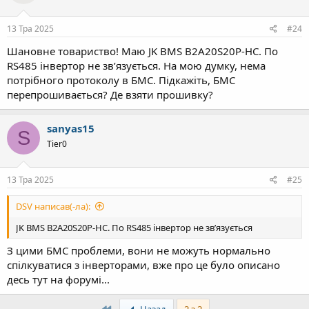
13 Тра 2025
#24
Шановне товариство! Маю JK BMS B2A20S20P-HC. По
RS485 інвертор не зв’язується. На мою думку, нема
потрібного протоколу в БМС. Підкажіть, БМС
перепрошивається? Де взяти прошивку?
sanyas15
S
Tier0
13 Тра 2025
#25
DSV написав(-ла):
JK BMS B2A20S20P-HC. По RS485 інвертор не зв’язується
З цими БМС проблеми, вони не можуть нормально
спілкуватися з інверторами, вже про це було описано
десь тут на форумі...
First