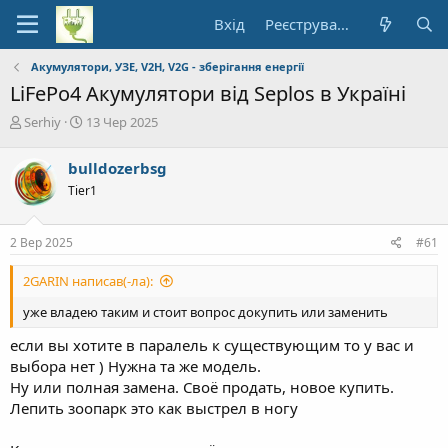
Вхід
Реєстрування
Акумулятори, УЗЕ, V2H, V2G - зберігання енергії
LiFePo4 Акумулятори від Seplos в Україні
А
Д
Serhiy
13 Чер 2025
в
а
т
т
bulldozerbsg
о
а
Tier1
р
п
т
о
е
ч
2 Вер 2025
#61
м
а
и
т
2GARIN написав(-ла):
к
у
уже владею таким и стоит вопрос докупить или заменить
если вы хотите в паралель к существующим то у вас и
выбора нет ) Нужна та же модель.
Ну или полная замена. Своё продать, новое купить.
Лепить зоопарк это как выстрел в ногу