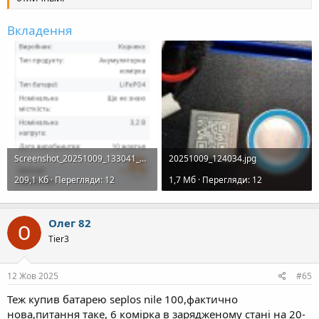
Вкладення
Screenshot_20251009_133041_Chrome.png
20251009_124034.jpg
209,1 Кб · Перегляди: 12
1,7 Mб · Перегляди: 12
Олег 82
Tier3
12 Жов 2025
#65
Теж купив батарею seplos nile 100,фактично
нова,питання таке, 6 комірка в зарядженому стані на 20-