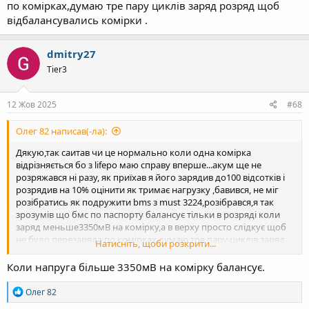
по комірках,думаю тре пару циклів заряд розряд щоб
відбалансувались комірки .
dmitry27
Tier3
12 Жов 2025
#68
Олег 82 написав(-ла):
Дякую,так саитав чи це нормально коли одна комірка
відрізняється бо з lifepo маю справу вперше...акум ще не
розряжався ні разу, як приїхав я його зарядив до100 відсотків і
розрядив на 10% оцінити як тримає нагрузку ,бавився, не міг
розібратись як подружити bms з must 3224,розібрався,я так
зрозумів що бмс по паспорту балансує тільки в розряді коли
заряд меньше3350мВ на комірку,а в верху просто слідкує щоб
не було перезаряда по комірках,думаю тре пару циклів заряд
Натисніть, щоби розкрити...
розряд щоб відбалансувались комірки .
Коли напруга більше 3350мВ на комірку балансує.
Р
Олег 82
е