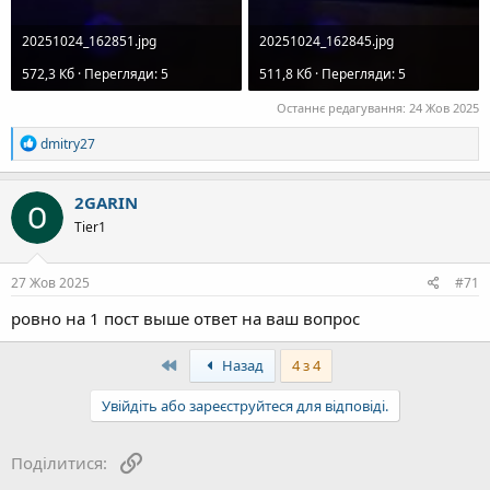
20251024_162851.jpg
20251024_162845.jpg
572,3 Кб · Перегляди: 5
511,8 Кб · Перегляди: 5
Останнє редагування:
24 Жов 2025
Р
dmitry27
е
а
к
2GARIN
ц
Tier1
і
ї
:
27 Жов 2025
#71
ровно на 1 пост выше ответ на ваш вопрос
First
Назад
4 з 4
Увійдіть або зареєструйтеся для відповіді.
Посилання
Поділитися: