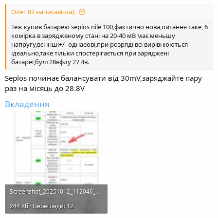
Олег 82 написав(-ла):
Теж купив батарею seplos nile 100,фактично нова,питання таке, 6
комірка в зарядженому стані на 20-40 мВ має меньшу
напругу,всі інші+/- однаеові,при розряді всі вирівнюються
ідеально,таке тільки спостерігається при заряджені
батареї,булт28вфлу 27,4в.
Seplos починає балансувати від 30mV,заряджайте пару
раз на місяць до 28.8V
Вкладення
Screenshot_20251012_112046_PrinterShare.jpg
244 Кб · Перегляди: 12