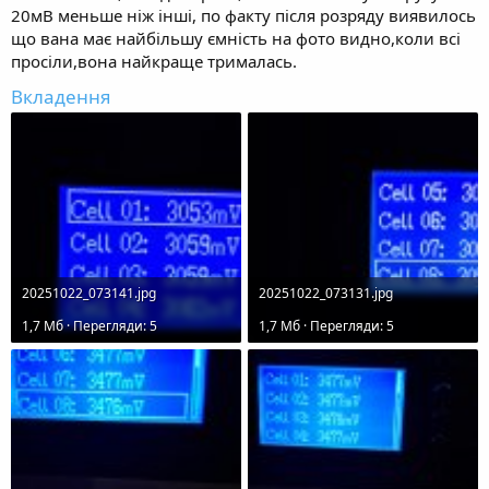
20мВ меньше ніж інші, по факту після розряду виявилось
що вана має найбільшу ємність на фото видно,коли всі
просіли,вона найкраще трималась.
Вкладення
20251022_073141.jpg
20251022_073131.jpg
1,7 Mб · Перегляди: 5
1,7 Mб · Перегляди: 5