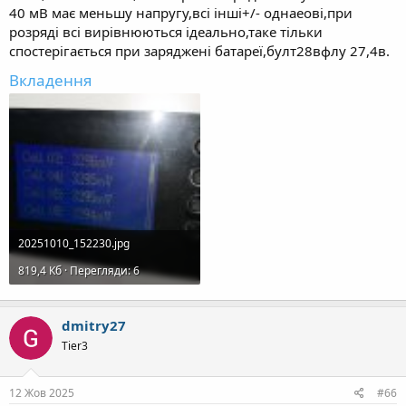
40 мВ має меньшу напругу,всі інші+/- однаеові,при
розряді всі вирівнюються ідеально,таке тільки
спостерігається при заряджені батареї,булт28вфлу 27,4в.
Вкладення
20251010_152230.jpg
819,4 Кб · Перегляди: 6
dmitry27
Tier3
12 Жов 2025
#66