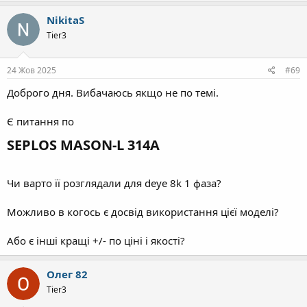
а
к
NikitaS
ц
Tier3
і
ї
:
24 Жов 2025
#69
Доброго дня. Вибачаюсь якщо не по темі.
Є питання по
SEPLOS MASON-L 314А​
Чи варто її розглядали для deye 8k 1 фаза?
Можливо в когось є досвід використання цієї моделі?
Або є інші кращі +/- по ціні і якості?
Олег 82
Tier3