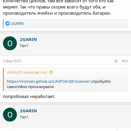
Количество циклов, там всё зависит от того кто как
меряет. Так что правы скорее всего будут оба, и
производитель ячейки и производитель батареи.
Р
2GARIN
е
а
к
2GARIN
ц
Tier1
і
ї
:
3 Вер 2025
#62
dmitry27 написав(-ла):
https://riromain.github.io/LiFePO4-QR-Scanner/
спробуйте
самостійно просканувати.
попробовал неработает.
2GARIN
Tier1