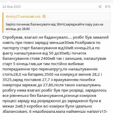
24 Жов 2025
#70
dmitry27 написав(-ла):
Seplos починає балансувати від 30mV,заряджайте пару раз на
місяць до 28.8V
Спробував, взагалі не бадансувало.... розбіг був замалий
навіть при повні зарядці меньше30мв.Розібрався по
паспорту старт балансування від30мВ кінець20,а по
факту налаштування від 50 до30мВ,і початок
балансування стояв 2400мВ так і залишив, налаштував
старт 5 кінець1мв,ше там постійно вибиває
попередження про перенапругу,по налаштуваннях
стоїть28,0 на батарею,3500 на комірку,я змінив 28,2 і
3525,заряд поставив 27,7 з врахуванням похибки
інвертора заряжає до 27,80,після таких налаштувань
розбігу нема взагалі розбіг був при розряді, зарядилось
все рівненько без балансування,різниця комірокв
процесі заряду від розряджкної до зарядженої була в
межах 2мВ.З коробки всі комірки були ідеально
збалансовані, 6 недобирала,мала найменшу напругу15-