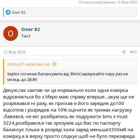
Останнє редагування:
12 Жов 2025
Р
Олег 82
е
а
к
Олег 82
ц
Tier3
і
ї
:
12 Жов 2025
#67
dmitry27 написав(-ла):
Seplos починає балансувати від 30mV,заряджайте пару раз на
місяць до 28.8V
Дякую,так саитав чи це нормально коли одна комірка
відрізняється бо з lifepo маю справу вперше...акум ще не
розряжався ні разу, як приїхав я його зарядив до100
відсотків і розрядив на 10% оцінити як тримає нагрузку
,бавився, не міг розібратись як подружити bms з must
3224,розібрався,я так зрозумів що бмс по паспорту
балансує тільки в розряді коли заряд меньше3350мВ на
комірку,а в верху просто слідкує щоб не було перезаряда