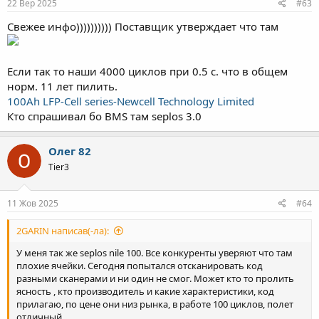
22 Вер 2025
#63
Свежее инфо)))))))))) Поставщик утверждает что там
Если так то наши 4000 циклов при 0.5 с. что в общем
норм. 11 лет пилить.
100Ah LFP-Cell series-Newcell Technology Limited
Кто спрашивал бо BMS там seplos 3.0
Олег 82
Tier3
11 Жов 2025
#64
2GARIN написав(-ла):
У меня так же seplos nile 100. Все конкуренты уверяют что там
плохие ячейки. Сегодня попытался отсканировать код
разными сканерами и ни один не смог. Может кто то пролить
ясность , кто производитель и какие характеристики, код
прилагаю, по цене они низ рынка, в работе 100 циклов, полет
отличный.