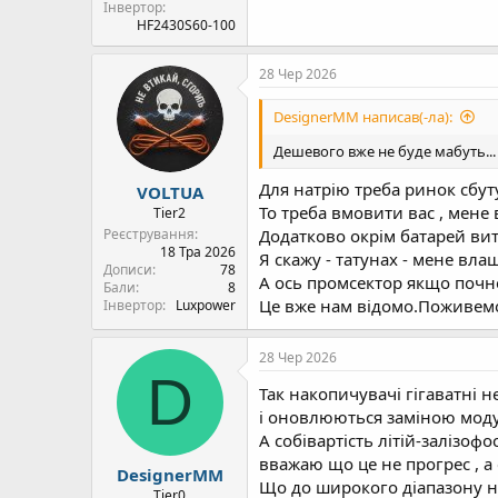
Інвертор
HF2430S60-100
28 Чер 2026
DesignerMM написав(-ла):
Дешевого вже не буде мабуть...
Для натрію треба ринок сбут
VOLTUA
То треба вмовити вас , мене 
Tier2
Реєстрування
Додатково окрім батарей вит
18 Тра 2026
Я скажу - татунах - мене влаш
Дописи
78
А ось промсектор якщо почн
Бали
8
Це вже нам відомо.Поживемо
Інвертор
Luxpower
28 Чер 2026
D
Так накопичувачі гігаватні 
і оновлюються заміною моду
А собівартість літій-залізоф
вважаю що це не прогрес , а 
DesignerMM
Що до широкого діапазону на
Tier0