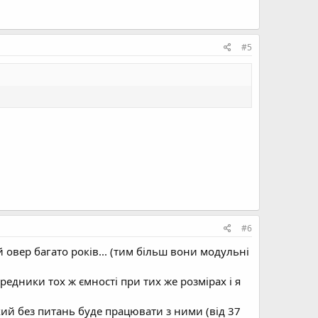
#5
#6
 овер багато років... (тим більш вони модульні
ередники тох ж ємності при тих же розмірах і я
кий без питань буде працювати з ними (від 37