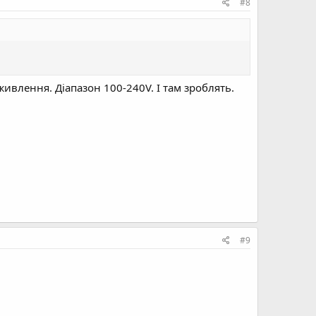
#8
живлення. Діапазон 100-240V. І там зроблять.
#9