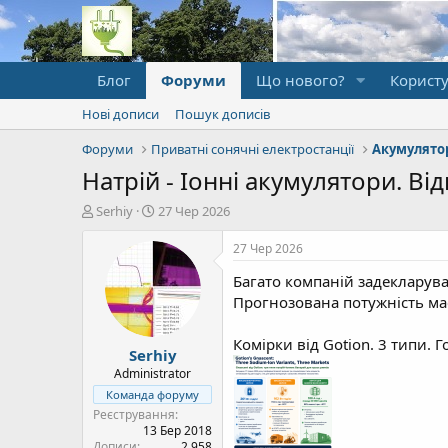
Блог
Форуми
Що нового?
Користу
Нові дописи
Пошук дописів
Форуми
Приватні сонячні електростанції
Натрій - Іонні акумулятори. Від
А
Д
Serhiy
27 Чер 2026
в
а
т
т
27 Чер 2026
о
а
Багато компаній задекларува
р
п
т
о
Прогнозована потужність ма
е
ч
м
а
Комірки від Gotion. 3 типи. 
Serhiy
и
т
к
Administrator
у
Команда форуму
Реєстрування
13 Бер 2018
Дописи
2.958