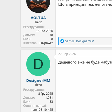
ї
Що в принципі теж непоган
:
VOLTUA
Tier2
Реєстрування
18 Тра 2026
Дописи
78
Бали
8
Р
Serhiy
і
DesignerMM
Інвертор
Luxpower
е
а
к
27 Чер 2026
ц
D
і
Дешевого вже не буде мабуть
ї
:
DesignerMM
Tier0
Реєстрування
8 Гру 2025
Дописи
1.081
Бали
83
Сонячні панелі
rsm108-10-425