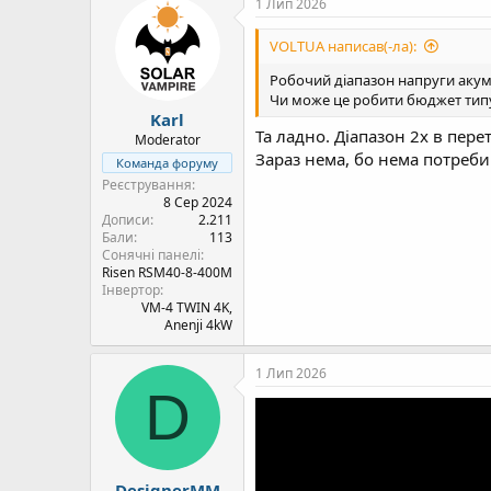
1 Лип 2026
VOLTUA написав(-ла):
Робочий діапазон напруги аку
Чи може це робити бюджет типу
Karl
Та ладно. Діапазон 2х в пере
Moderator
Зараз нема, бо нема потреби
Команда форуму
Реєстрування
8 Сер 2024
Дописи
2.211
Бали
113
Сонячні панелі
Risen RSM40-8-400M
Інвертор
VM-4 TWIN 4K,
Anenji 4kW
1 Лип 2026
D
DesignerMM