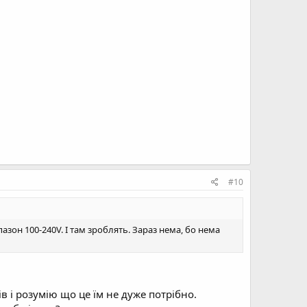
#10
азон 100-240V. І там зроблять. Зараз нема, бо нема
в і розумію що це їм не дуже потрібно.