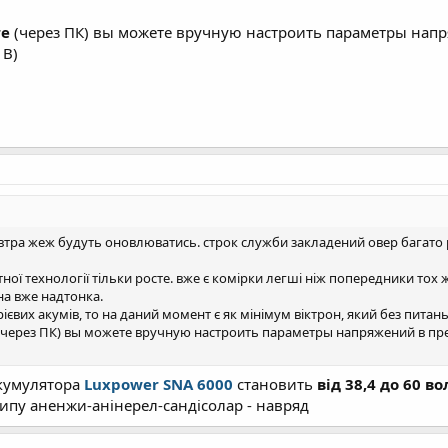
re
(через ПК) вы можете вручную настроить параметры нап
 В)
завтра жеж будуть оновлюватись. строк служби закладений овер багато 
атної технології тільки росте. вже є комірки легші ніж попередники тох 
она вже надтонка.
вих акумів, то на даний момент є як мінімум віктрон, який без питань 
(через ПК) вы можете вручную настроить параметры напряжений в п
акумулятора
Luxpower SNA 6000
становить
від 38,4 до 60 во
ипу аненжи-анінерел-сандісолар - навряд