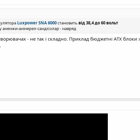
мулятора
Luxpower SNA 6000
становить
від 38,4 до 60 вольт
 аненжи-анінерел-сандісолар - навряд
творювачах - не так і складно. Приклад бюджетні ATX блоки 
.