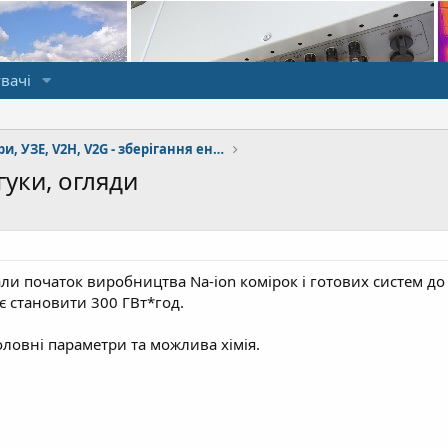
вачі
Акумулятори, УЗЕ, V2H, V2G - зберігання енергії
гуки, огляди
ли початок виробництва Na-ion комірок і готових систем до 
є становити 300 ГВт*год.
Головні параметри та можлива хімія.