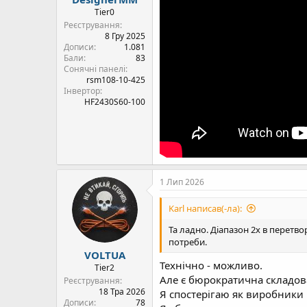
Tier0
Реєстрування
8 Гру 2025
Дописи
1.081
Бали
83
Сонячні панелі
rsm108-10-425
Інвертор
HF2430S60-100
1 Лип 2026
Karl написав(-ла):
Та ладно. Діапазон 2х в перетво
потреби.
VOLTUA
Технічно - можливо.
Tier2
Але є бюрократична складов
Реєстрування
18 Тра 2026
Я спостерігаю як виробники в
Дописи
78