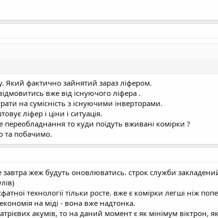
у. Який фактично зайнятий зараз ліфером.
відмовитись вже від існуючого ліфера .
рати на сумісність з існуючими інверторами.
товує ліфер і ціни і ситуація.
е переобладнання то куди поїдуть вживані комірки ?
 та побачимо.
не завтра жеж будуть оновлюватись. строк служби закладений
лів)
осфатної технології тільки росте. вже є комірки легші ніж поп
економія на міді - вона вже надтонка.
трієвих акумів, то на даний момент є як мінімум віктрон, я