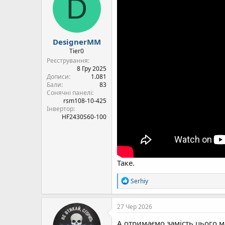
D
DesignerMM
Tier0
Реєстрування
8 Гру 2025
Дописи
1.081
Бали
83
Сонячні панелі
rsm108-10-425
Інвертор
HF2430S60-100
Таке.
Р
Serhiy
е
а
к
27 Чер 2026
ц
і
А отримаємо замість цього 