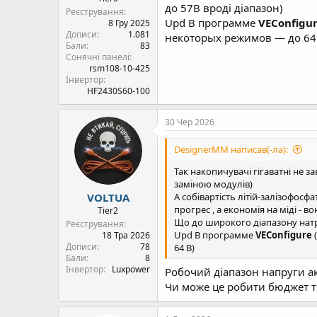
до 57В вроді діапазон)
Реєстрування
Upd В программе
VEConfigu
8 Гру 2025
Дописи
1.081
некоторых режимов — до 64
Бали
83
Сонячні панелі
rsm108-10-425
Інвертор
HF2430S60-100
30 Чер 2026
DesignerMM написав(-ла):
Так накопичувачі гігаватні не 
заміною модулів)
VOLTUA
А собівартість літій-залізофосф
прогрес , а економія на міді - в
Tier2
Що до широкого діапазону натріє
Реєстрування
Upd В программе
VEConfigure
18 Тра 2026
Дописи
78
64 В)
Бали
8
Інвертор
Luxpower
Робочий діапазон напруги 
Чи може це робити бюджет т