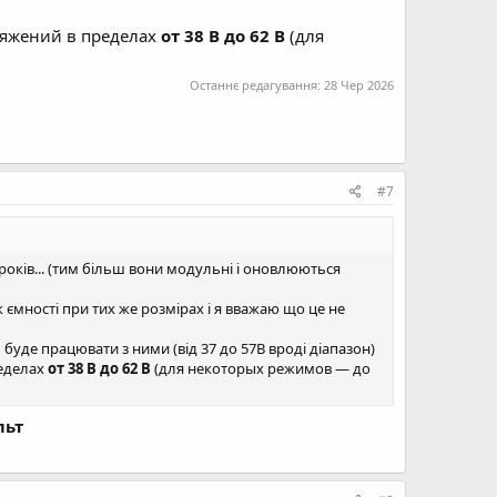
ряжений в пределах
от 38 В до 62 В
(для
Останнє редагування:
28 Чер 2026
#7
років... (тим більш вони модульні і оновлюються
ж ємності при тих же розмірах і я вважаю що це не
буде працювати з ними (від 37 до 57В вроді діапазон)
ределах
от 38 В до 62 В
(для некоторых режимов — до
льт