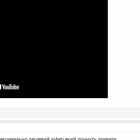
максимально дешевий ліфер який почнуть зливати .