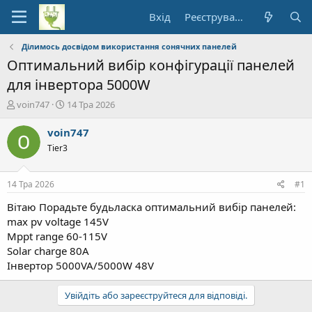
Вхід
Реєстрування
Ділимось досвідом використання сонячних панелей
Оптимальний вибір конфігурації панелей
для інвертора 5000W
А
Д
voin747
14 Тра 2026
в
а
т
т
voin747
о
а
Tier3
р
п
т
о
е
ч
14 Тра 2026
#1
м
а
и
т
Вітаю Порадьте будьласка оптимальний вибір панелей:
к
max pv voltage 145V
у
Mppt range 60-115V
Solar charge 80A
Інвертор 5000VA/5000W 48V
Увійдіть або зареєструйтеся для відповіді.