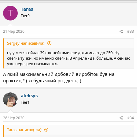
Taras
T
Tier0
21 Чер 2020
#33
Sergey написав(-ла):
ну у меня сейчас 39 с копейками еле дотягивает до 250. Ну
слегка тучки, но именно слегка. В Апреле - да, больше. А сейчас
уже перегрев сказывается.
А який максимальний добовий виробіток був на
практиці? (за будь який рік, день, )
aleksys
Tier1
28 Чер 2020
#34
Taras написав(-ла):