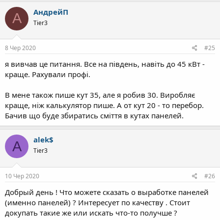
АндрейП
А
Tier3
8 Чер 2020
#25
я вивчав це питання. Все на південь, навіть до 45 кВт -
краще. Рахували профі.
В мене також пише кут 35, але я робив 30. Виробляє
краще, ніж калькулятор пише. А от кут 20 - то перебор.
Бачив що буде збиратись сміття в кутах панелей.
alek$
A
Tier3
10 Чер 2020
#26
Добрый день ! Что можете сказать о выработке панелей
(именно панелей) ? Интересует по качеству . Стоит
докупать такие же или искать что-то получше ?