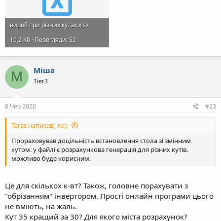
вироб при різних кутах.xlsx
10,2 Кб · Перегляди: 52
Міша
М
Tier3
6 Чер 2020
#23
Taras написав(-ла):
Прораховував доцільність встановлення стола зі змінним
кутом. у файлі є розрахункова генерація для різних кутів.
можливо буде корисним.
Це для скількох к-вт? Також, головне порахувати з
"обрізанням" інвертором. Прості онлайн програми цього
не вміють, на жаль.
Кут 35 кращий за 30? Для якого міста розрахунок?