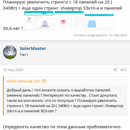
Планирую увеличить стринги с 18 панелей на 20 (
340Вт) + еще один стринг. Инвертор 33ктл-а и панелей
30,6 квт ?
Останнє редагування:
10 Чер 2020
SolarMaster
Tier1
10 Чер 2020
#27
alek$ написав(-ла):
Добрый день ! Что можете сказать о выработке панелей
(именно панелей) ? Интересует по качеству . Стоит докупать
такие же или искать что-то получше ? Планирую увеличить
стринги с 18 панелей на 20 ( 340Вт) + еще один стринг. Инвертор
33ктл-а и панелей 30,6 квт ?
Определить качество по этим данным проблематично.