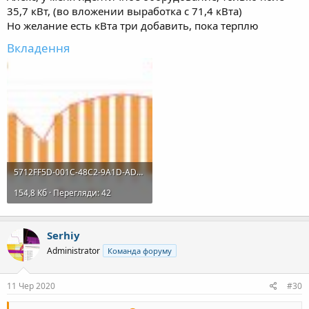
35,7 кВт, (во вложении выработка с 71,4 кВта)
Но желание есть кВта три добавить, пока терплю
Вкладення
5712FF5D-001C-48C2-9A1D-ADED17961EDE.jpeg
154,8 Кб · Перегляди: 42
Serhiy
Administrator
Команда форуму
11 Чер 2020
#30