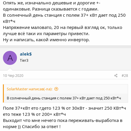
Опять же, изначально дешевые и дорогие +-
одинаковые. Разница сказывается с годами.
В солнечный день станция с полем 37+ кВт дает под 250
кВт*ч
Напряжение маловато, 20 на первый взгляд ок, только
лучше всё таки их параметры привести.
Ну и написать, какой именно инвертор.
alek$
A
Tier3
10 Чер 2020
#28
SolarMaster написав(-ла):
В солнечный день станция с полем 37+ кВт дает под 250 кВт*ч
Поле 37+кВт ето гдето 123 % от 30кВт - значит 250 КВт*ч
ето теже 123 % от 200+ кВт*ч
Выходит что мне нечего пока переживать-выработка в
норме )) Спасибо за ответ !