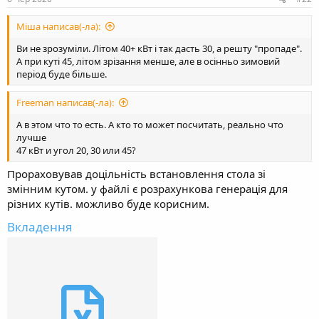
Міша написав(-ла):
Ви не зрозуміли. Літом 40+ кВт і так дасть 30, а решту "пропаде".
А при куті 45, літом зрізання менше, але в осінньо зимовий
період буде більше.
Freeman написав(-ла):
А в этом что то есть. А кто то может посчитать, реально что
лучше
47 кВт и угол 20, 30 или 45?
Прораховував доцільність встановлення стола зі
змінним кутом. у файлі є розрахункова генерація для
різних кутів. можливо буде корисним.
Вкладення