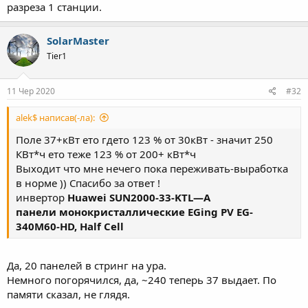
разреза 1 станции.
SolarMaster
Tier1
11 Чер 2020
#32
alek$ написав(-ла):
Поле 37+кВт ето гдето 123 % от 30кВт - значит 250
КВт*ч ето теже 123 % от 200+ кВт*ч
Выходит что мне нечего пока переживать-выработка
в норме )) Спасибо за ответ !
инвертор
Huawei
SUN2000-33-KTL—A
панели
монокристаллические EGing PV EG-
340M60-HD, Half Cell
Да, 20 панелей в стринг на ура.
Немного погорячился, да, ~240 теперь 37 выдает. По
памяти сказал, не глядя.