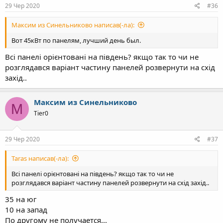
29 Чер 2020
#36
Максим из Синельниково написав(-ла):
Вот 45кВт по панелям, лучший день был.
Всі панелі орієнтовані на південь? якщо так то чи не
розглядався варіант частину панелей розвернути на схід
захід..
Максим из Синельниково
М
Tier0
29 Чер 2020
#37
Taras написав(-ла):
Всі панелі орієнтовані на південь? якщо так то чи не
розглядався варіант частину панелей розвернути на схід захід..
35 на юг
10 на запад
По другому не получается...