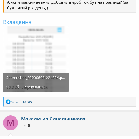
А який максимальний добовий виробіток був на практиці? (за
будь який рік, день, )
Вкладення
Screenshot_20200608-224234.png
90,3 Кб · Перегляди: 66
Р
seva
і
Taras
е
а
к
Максим из Синельниково
М
ц
Tier0
і
ї
: