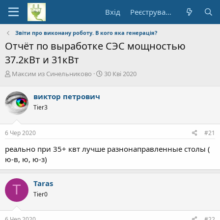
Вхід
Реєстрування
Звіти про виконану роботу. В кого яка генерація?
Отчёт по выработке СЭС мощностью
37.2кВт и 31кВт
А
Д
Максим из Синельниково
30 Кві 2020
в
а
т
т
виктор петрович
о
а
Tier3
р
п
т
о
е
ч
6 Чер 2020
#21
м
а
и
т
реально при 35+ квт лучше разнонаправленные столы (
к
ю-в, ю, ю-з)
у
Taras
T
Tier0
6 Чер 2020
#22