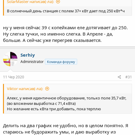
SolarMaster написав(-ла):
В солнечный день станция с полем 37+ кВт дает под 250 кВт*ч
ну у меня сейчас 39 с копейками еле дотягивает до 250.
Ну слегка тучки, но именно слегка. В Апреле - да,
больше. А сейчас уже перегрев сказывается.
Serhiy
Administrator
Команда форуму
11 Чер 2020
#31
Viktor написав(-ла):
Алекс, у меня идентичное оборудование, только поле 35,7 кВт,
(во вложении выработка с 71,4 кВта)
Но желание есть кВта три добавить, пока терплю
Делить на два график не удобно, но в целом понятно. Я
стараюсь не будоражить умы, и даю выработку из