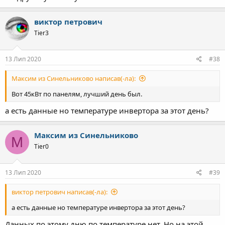
виктор петрович
Tier3
13 Лип 2020
#38
Максим из Синельниково написав(-ла):
Вот 45кВт по панелям, лучший день был.
а есть данные но температуре инвертора за этот день?
Максим из Синельниково
М
Tier0
13 Лип 2020
#39
виктор петрович написав(-ла):
а есть данные но температуре инвертора за этот день?
Данных по этому дню по температуре нет. Но на этой