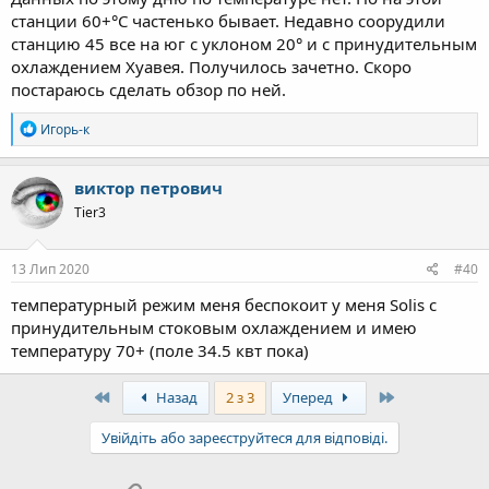
станции 60+°С частенько бывает. Недавно соорудили
станцию 45 все на юг с уклоном 20° и с принудительным
охлаждением Хуавея. Получилось зачетно. Скоро
постараюсь сделать обзор по ней.
Р
Игорь-к
е
а
к
виктор петрович
ц
Tier3
і
ї
:
13 Лип 2020
#40
температурный режим меня беспокоит у меня Solis c
принудительным стоковым охлаждением и имею
температуру 70+ (поле 34.5 квт пока)
First
Last
Назад
2 з 3
Уперед
Увійдіть або зареєструйтеся для відповіді.