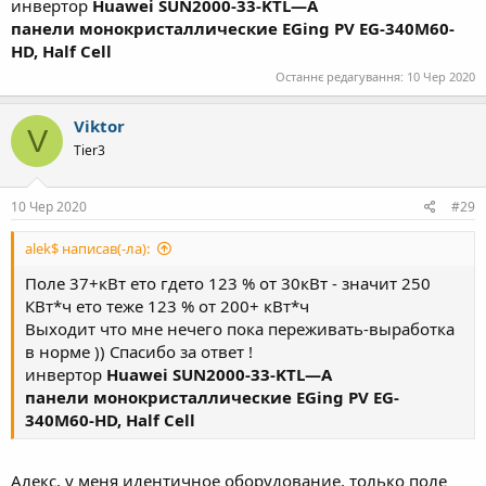
инвертор
Huawei
SUN2000-33-KTL—A
панели
монокристаллические EGing PV EG-340M60-
HD, Half Cell
Останнє редагування:
10 Чер 2020
Viktor
V
Tier3
10 Чер 2020
#29
alek$ написав(-ла):
Поле 37+кВт ето гдето 123 % от 30кВт - значит 250
КВт*ч ето теже 123 % от 200+ кВт*ч
Выходит что мне нечего пока переживать-выработка
в норме )) Спасибо за ответ !
инвертор
Huawei
SUN2000-33-KTL—A
панели
монокристаллические EGing PV EG-
340M60-HD, Half Cell
Алекс, у меня идентичное оборудование, только поле