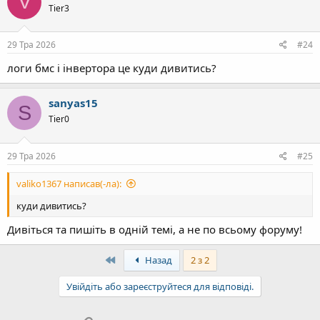
V
Tier3
29 Тра 2026
#24
логи бмс і інвертора це куди дивитись?
sanyas15
S
Tier0
29 Тра 2026
#25
valiko1367 написав(-ла):
куди дивитись?
Дивіться та пишіть в одній темі, а не по всьому форуму!
First
Назад
2 з 2
Увійдіть або зареєструйтеся для відповіді.