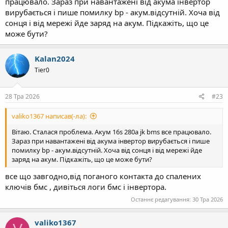
працювало. Зараз при навантажені від акума інвертор
вирубається і пише помилку bp - акум.відсутній. Хоча від
сонця і від мережі йде заряд на акум. Підкажіть, що це
може бути?
Kalan2024
Tier0
28 Тра 2026
#23
valiko1367 написав(-ла):
Вітаю. Сталася проблема. Акум 16s 280a jk bms все працювало.
Зараз при навантажені від акума інвертор вирубається і пише
помилку bp - акум.відсутній. Хоча від сонця і від мережі йде
заряд на акум. Підкажіть, що це може бути?
все що завгодно,від поганого контакта до спалених
ключів бмс , дивіться логи бмс і інвертора.
Останнє редагування:
30 Тра 2026
valiko1367