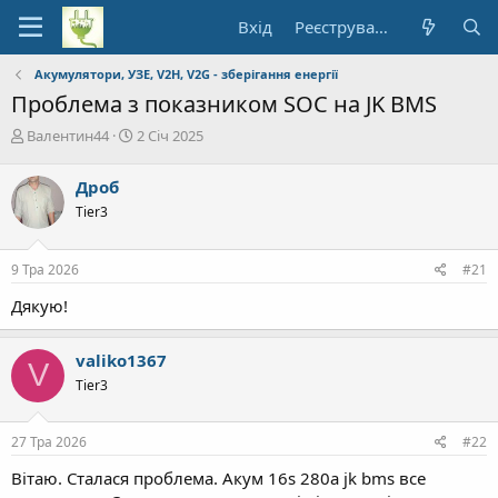
Вхід
Реєстрування
Акумулятори, УЗЕ, V2H, V2G - зберігання енергії
Проблема з показником SOC на JK BMS
А
Д
Валентин44
2 Січ 2025
в
а
т
т
Дроб
о
а
Tier3
р
п
т
о
е
ч
9 Тра 2026
#21
м
а
и
т
Дякую!
к
у
valiko1367
V
Tier3
27 Тра 2026
#22
Вітаю. Сталася проблема. Акум 16s 280a jk bms все