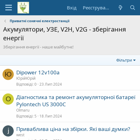
Вхід
Реєстрування
Приватні сонячні електростанції
Акумулятори, УЗЕ, V2H, V2G - зберігання
енергії
Зберігання енергії - наше майбутнє!
Фільтри
Dipower 12v100a
Ю
ЮрійЮрій
Відповіді
0
23 Лип 2024
Діагностика та ремонт акумуляторної батареї
O
Pylontech US 3000C
Olmaru
Відповіді
5
18 Лип 2024
Приваблива ціна на збірки. Які ваші думки?
west