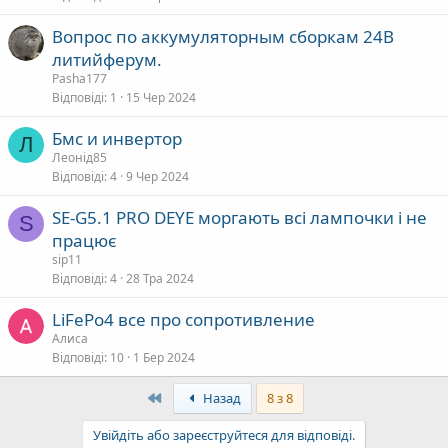
Вопрос по аккумуляторным сборкам 24В
литийферум.
Pasha177
Відповіді
1
15 Чер 2024
Бмс и инвертор
Л
Леонід85
Відповіді
4
9 Чер 2024
SE-G5.1 PRO DEYE моргають всі лампочки і не
S
працює
sip11
Відповіді
4
28 Тра 2024
LiFePo4 все про сопротивление
Алиса
Відповіді
10
1 Бер 2024
First
Назад
8 з 8
Увійдіть або зареєструйтеся для відповіді.