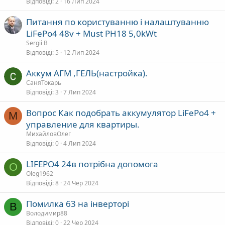
Відповіді
2
16 Лип 2024
Питання по користуванню і налаштуванню
LiFePo4 48v + Must PH18 5,0kWt
Sergii B
Відповіді
5
12 Лип 2024
Аккум АГМ ,ГЕЛЬ(настройка).
СаняТокарь
Відповіді
3
7 Лип 2024
Вопрос Как подобрать аккумулятор LiFePo4 +
М
управление для квартиры.
МихайловОлег
Відповіді
0
4 Лип 2024
LIFEPO4 24в потрібна допомога
O
Oleg1962
Відповіді
8
24 Чер 2024
Помилка 63 на інверторі
В
Володимир88
Відповіді
0
22 Чер 2024