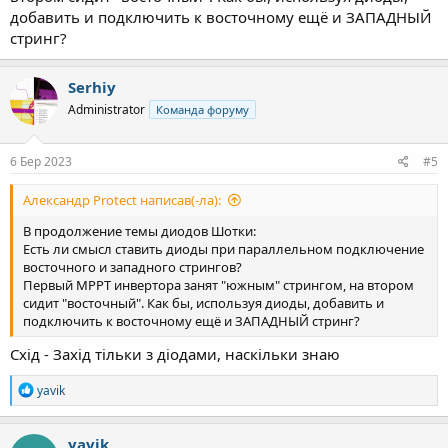
добавить и подключить к восточному ещё и ЗАПАДНЫЙ
стринг?
Serhiy
Administrator
Команда форуму
6 Бер 2023
#5
Александр Protect написав(-ла):
В продолжение темы диодов Шотки:
Есть ли смысл ставить диоды при параллельном подключение
восточного и западного стрингов?
Первый МРРТ инвертора занят "южным" стрингом, на втором
сидит "восточный". Как бы, используя диоды, добавить и
подключить к восточному ещё и ЗАПАДНЫЙ стринг?
Схід - Захід тільки з діодами, наскільки знаю
Р
yavik
е
а
к
yavik