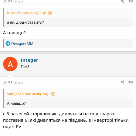
29 Кві 2026
#8
Integer написав(-ла):
а які діоди ставити?
А навіщо?
Р
DesignerMM
е
а
к
Integer
ц
Tier3
і
ї
:
29 Кві 2026
#9
sanyas15 написав(-ла):
А навіщо?
є 6 панелей старіших які дивляться на схід і зараз
поставив 9, які дивляться на південь, в інверторі тільки
один PV