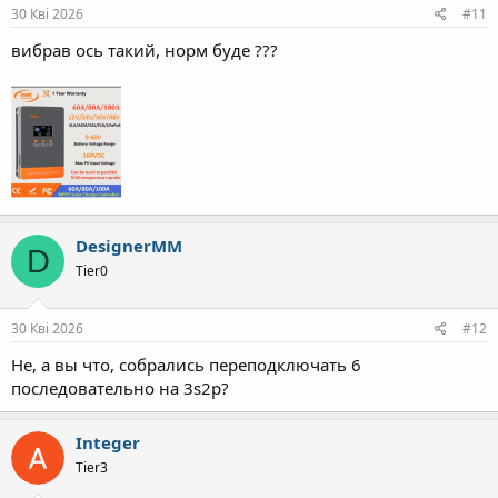
30 Кві 2026
#11
вибрав ось такий, норм буде ???
DesignerMM
D
Tier0
30 Кві 2026
#12
Не, а вы что, собрались переподключать 6
последовательно на 3s2p?
Integer
Tier3