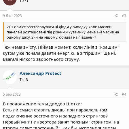
Tier3
і
ї
:
9 Лют 2023
#3
2) Ч є зміст засстосовувати ці діоди у випадку коли масиви
панелей розташовані під різними кутами (у мене 1-й масив на
одному даху, 2 -й на іншому, обидва на південь) ?
Теж нема змісту. Піймав момент, коли лінія з "кращим"
кутом уже почала давати енергію, а з "гіршим" ще ні.
Взагалі ніякого зворотнього струму.
Александр Protect
Tier3
5 Бер 2023
#4
В продолжение темы диодов Шотки:
Есть ли смысл ставить диоды при параллельном
подключение восточного и западного стрингов?
Первый МРРТ инвертора занят "южным" стрингом, на
втором сидит "восточный". Как бы, используя диоды,