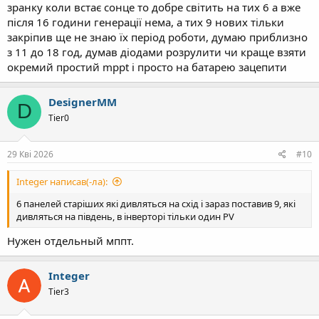
зранку коли встає сонце то добре світить на тих 6 а вже
після 16 години генерації нема, а тих 9 нових тільки
закріпив ще не знаю їх період роботи, думаю приблизно
з 11 до 18 год, думав діодами розрулити чи краще взяти
окремий простий mppt і просто на батарею зацепити
DesignerMM
D
Tier0
29 Кві 2026
#10
Integer написав(-ла):
6 панелей старіших які дивляться на схід і зараз поставив 9, які
дивляться на південь, в інверторі тільки один PV
Нужен отдельный мппт.
Integer
Tier3