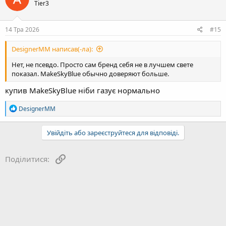
Tier3
і
ї
:
14 Тра 2026
#15
DesignerMM написав(-ла):
Нет, не псевдо. Просто сам бренд себя не в лучшем свете
показал. MakeSkyBlue обычно доверяют больше.
купив MakeSkyBlue ніби газує нормально
Р
DesignerMM
е
а
к
Увійдіть або зареєструйтеся для відповіді.
ц
і
ї
Посилання
Поділитися:
: