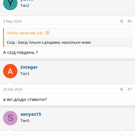
Y
ц
Tier2
і
ї
:
3 Бер 2026
#6
Serhiy написав(-ла):
Схід - Захід тільки з діодами, наскільки знаю
А схід-південь ?
Integer
Tier3
29 Кві 2026
#7
а які діоди ставити?
sanyas15
S
Tier0