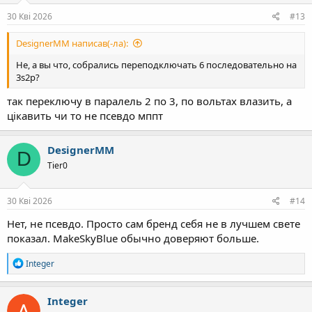
30 Кві 2026
#13
DesignerMM написав(-ла):
Не, а вы что, собрались переподключать 6 последовательно на
3s2p?
так переключу в паралель 2 по 3, по вольтах влазить, а
цікавить чи то не псевдо мппт
DesignerMM
D
Tier0
30 Кві 2026
#14
Нет, не псевдо. Просто сам бренд себя не в лучшем свете
показал. MakeSkyBlue обычно доверяют больше.
Р
Integer
е
а
к
Integer
ц