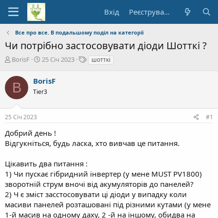
Вхід
Реєстрування
Все про все. В подальшому поділ на категорії
Чи потрібно застосовувати діоди Шотткі ?
А
Д
Т
BorisF
25 Січ 2023
шотткі
в
а
е
т
т
ґ
BorisF
B
о
а
и
Tier3
р
п
т
о
е
ч
25 Січ 2023
#1
м
а
и
т
Добрий день !
к
Відгукніться, будь ласка, хто вивчав це питання.
у
Цікавить два питання :
1) Чи пускає гібридний інвертер (у мене MUST PV1800)
зворотній струм вночі від акумуляторів до панелей?
2) Ч є зміст засстосовувати ці діоди у випадку коли
масиви панелей розташовані під різними кутами (у мене
1-й масив на одному даху, 2 -й на іншому, обидва на