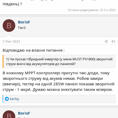
південь) ?
Останнє редагування:
25 Січ 2023
BorisF
B
Tier3
7 Лют 2023
#2
Відповідаю на власне питання :
1) Чи пускає гібридний інвертер (у мене MUST PV1800) зворотній
струм вночі від акумуляторів до панелей?
В кожному МРРТ контроллері присутні такі діоди, тому
зворотнього струму від акумів немає. Робив заміри
(ввечері), тестер на одній 285W панелі показав зворотній
струм - 1 мкрА. Думаю можна знехтувати таким мізером.
Р
Serhiy
е
а
к
BorisF
B
ц