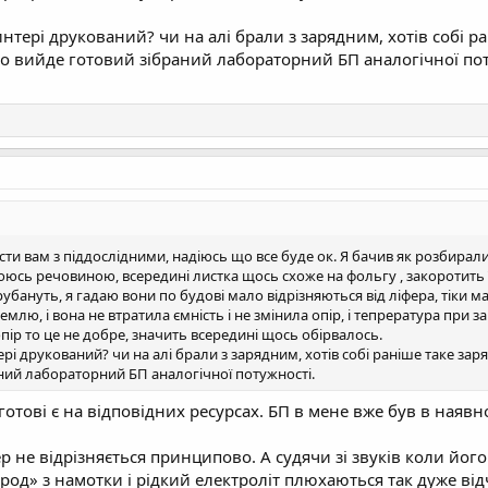
интері друкований? чи на алі брали з зарядним, хотів собі р
 то вийде готовий зібраний лабораторний БП аналогічної пот
сти вам з піддослідними, надіюсь що все буде ок. Я бачив як розбирали 
коюсь речовиною, всередині листка щось схоже на фольгу , закоротить
бануть, я гадаю вони по будові мало відрізняються від ліфера, тіки ма
млю, і вона не втратила ємність і не змінила опір, і тепрература при за
пір то це не добре, значить всередині щось обірвалось.
рі друкований? чи на алі брали з зарядним, хотів собі раніше таке зар
ний лабораторний БП аналогічної потужності.
отові є на відповідних ресурсах. БП в мене вже був в наявн
 не відрізняється принципово. А судячи зі звуків коли його
брод» з намотки і рідкий електроліт плюхаються так дуже від