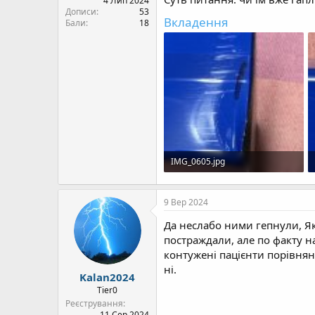
4 Лип 2024
Дописи
53
Вкладення
Бали
18
IMG_0605.jpg
457,8 Кб · Перегляди: 86
9 Вер 2024
Да неслабо ними гепнули, Якщ
постраждали, але по факту н
контужені пацієнти порівняно
ні.
Kalan2024
Tier0
Реєстрування
11 Сер 2024