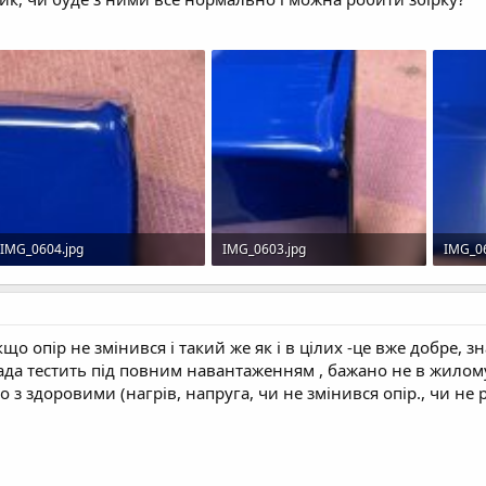
IMG_0604.jpg
IMG_0603.jpg
IMG_06
229,6 Кб · Перегляди: 79
608,1 Кб · Перегляди: 81
607,8 
о опір не змінився і такий же як і в цілих -це вже добре, з
ада тестить під повним навантаженням , бажано не в жилому
 з здоровими (нагрів, напруга, чи не змінився опір., чи не р