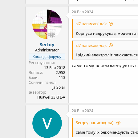
20 Вер 2024
sl7 написав(-ла):
Корпуси надрукував, моделі гот
Serhiy
sl7 написав(-ла):
Administrator
і рідкий електроліт плюхаються
Команда форуму
Реєстрування
саме тому їх рекомендують с
13 Бер 2018
Дописи
2.958
Бали
113
Сонячні панелі
Ja Solar
Інвертор
Huawei 33KTL-A
20 Вер 2024
Sergey написав(-ла):
саме тому їх рекомендують стис