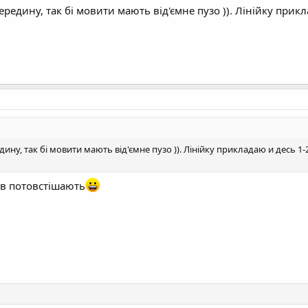
середину, так бі мовити мають від'ємне пузо )). Лінійку прик
едину, так бі мовити мають від'ємне пузо )). Лінійку прикладаю и десь 1
лів потовстішають