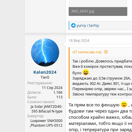
IMG_0692.jpg
3,7 Mб · Перегляди: 45
Р
yurriy
і
Serhiy
е
а
к
18 Вер 2024
ц
і
sl7 написав(-ла):
ї
:
Так і роблю. Довелось придбати 
Вже 6 комірок протестував, поки
Kalan2024
було
.
Tier0
Заряджаю до 3,5в струмом 20А, 
Реєстрування
видають 302 Аг. Деякі 301, ті що
11 Сер 2024
Переміряю опір, звіряю час... 
Дописи
1.166
Звісно температуру теж контро
Бали
113
Сонячні панелі
Та прям все по феншую
, 
Ja Solar JAM72D40-
будови там через один два т
595 Bifacial N-type
Інвертор
способом крайні важко, хіба
Luxpower SNA5000
матеріалами, тобто якщо її н
,Phantom UPS-0512
опір, і тепрература при заря