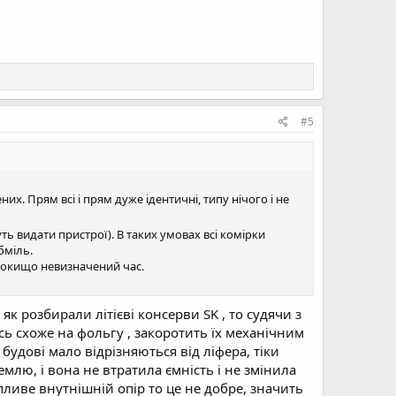
#5
х. Прям всі і прям дуже ідентичні, типу нічого і не
ь видати пристрої). В таких умовах всі комірки
бміль.
 покищо невизначений час.
як розбирали літієві консерви SK , то судячи з
ь схоже на фольгу , закоротить їх механічним
удові мало відрізняються від ліфера, тіки
млю, і вона не втратила ємність і не змінила
опливе внутнішній опір то це не добре, значить