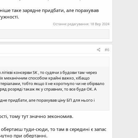
аніше таке зарядне придбати, але порахував
ужності.
Останнє редагування:
18 Вер 2024
#6
літієві консерви SK , то судячи з будови там через
 їх механічним способом крайні важко, хібащо
теріалами, тобто якщо її не коротнуло чи не обірвало
ряд розряді такаж як у справних, то все буде ОК. А
ядне придбати, але порахував ціну БП для нього і
ості, тому тут значно зекономив.
 обертаєш туди-сюди, то там в середині є запас
чутно при обертанні.