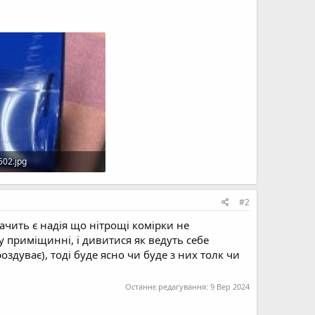
02.jpg
Кб · Перегляди: 81
#2
начить є надія що нітрощі комірки не
 приміщинні, і дивитися як ведуть себе
оздуває), тоді буде ясно чи буде з них толк чи
Останнє редагування:
9 Вер 2024