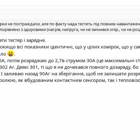
ірки не постраждали, але по факту нада тестить під повним навантажен
орівняно з здоровими (нагрів, напруга, чи не змінився опір., чи не розд
ти тестер і зарядне.
покищо всі показники ідентичні, що у цілих комірок, що у с
було
.
А, потім розряджаю до 2,7в струмом 30А (це максимальні ст
02 Аг. Деякі 301, ті що я не дочекався повного дозаряду, бо 
.. І заливаю назад 90Аг на зберігання, щоб не залишати р
ролюю, як вбудованим контактним сенсором, так і тепловіз