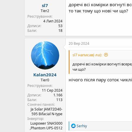
доречі всі комірки вогнуті в
sl7
то так тому що нові чи що?
Tier2
Реєстрування
4 Лип 2024
Дописи
53
Бали
18
20 Вер 2024
sl7 написав(-ла):
доречі всі комірки вогнуті всер
чи що?
Kalan2024
нічого після пару соток чик
Tier0
Реєстрування
11 Сер 2024
Дописи
1.166
Бали
113
Сонячні панелі
Ja Solar JAM72D40-
595 Bifacial N-type
Інвертор
Luxpower SNA5000
Р
Serhiy
,Phantom UPS-0512
е