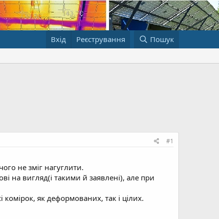
Вхід
Реєстрування
Пошук
#1
ічого не зміг нагуглити.
ові на вигляд(і такими й заявлені), але при
і комірок, як деформованих, так і цілих.