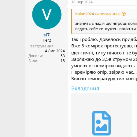
к
18 Вер 2024
ц
і
Kalan2024 написав(-ла):
ї
:
значить є надія що нітрощі ком
ведуть себе контужені пацієнти п
sl7
Так і роблю. Довелось придба
Tier2
Вже 6 комірок протестував, 
Реєстрування
4 Лип 2024
ідентичні, типу нічого і не 
Дописи
53
Заряджаю до 3,5в струмом 20
Бали
18
умовах всі комірки видають 3
Переміряю опір, звіряю час.
Звісно температуру теж конт
Вкладення