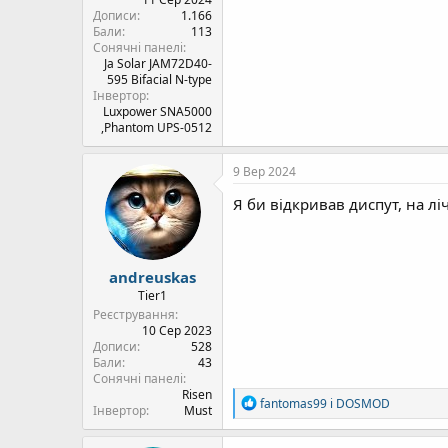
Дописи
1.166
Бали
113
Сонячні панелі
Ja Solar JAM72D40-
595 Bifacial N-type
Інвертор
Luxpower SNA5000
,Phantom UPS-0512
9 Вер 2024
Я би відкривав диспут, на лі
andreuskas
Tier1
Реєстрування
10 Сер 2023
Дописи
528
Бали
43
Сонячні панелі
Risen
Р
fantomas99
і
DOSMOD
Інвертор
Must
е
а