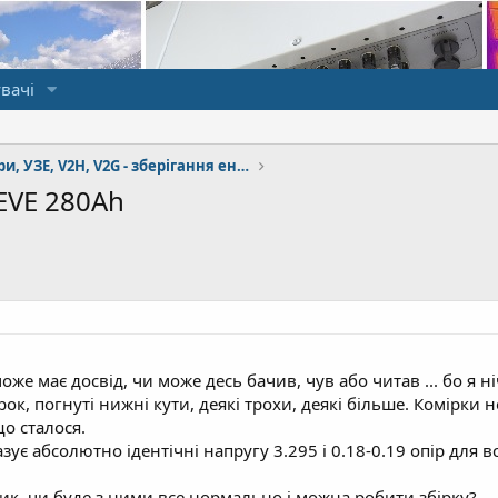
вачі
Акумулятори, УЗЕ, V2H, V2G - зберігання енергії
EVE 280Ah
оже має досвід, чи може десь бачив, чув або читав ... бо я н
ок, погнуті нижні кути, деякі трохи, деякі більше. Комірки н
що сталося.
ує абсолютно ідентічні напругу 3.295 і 0.18-0.19 опір для вс
лик, чи буде з ними все нормально і можна робити збірку?