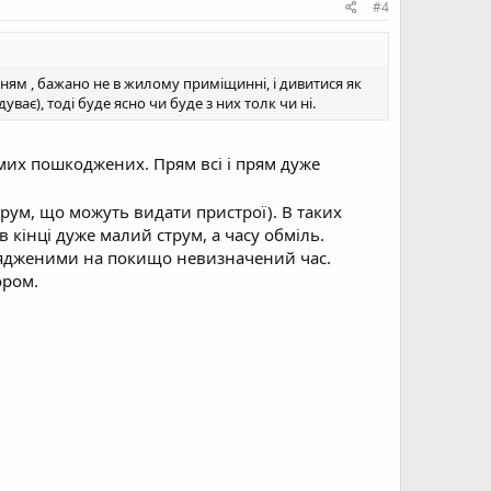
#4
ням , бажано не в жилому приміщинні, і дивитися як
уває), тоді буде ясно чи буде з них толк чи ні.
амих пошкоджених. Прям всі і прям дуже
рум, що можуть видати пристрої). В таких
в кінці дуже малий струм, а часу обміль.
озрядженими на покищо невизначений час.
ором.