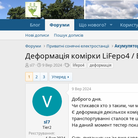
Блог
Форуми
Що нового?
Користу
Нові дописи
Пошук дописів
Форуми
Приватні сонячні електростанції
Деформація комірки LiFepo4 / 
А
Д
Т
sl7
9 Вер 2024
lifepo4
деформація
в
а
е
т
т
ґ
1
2
3
Уперед
о
а
и
р
п
9 Вер 2024
т
о
е
ч
Доброго дня.
м
а
Чи стикався хто з таким, чи м
и
т
Є деформація декількох комір
к
транспортуванні сталося те 
у
sl7
На даний момент тестер показ
Tier2
Реєстрування
Суть питання: чи їм вже гап