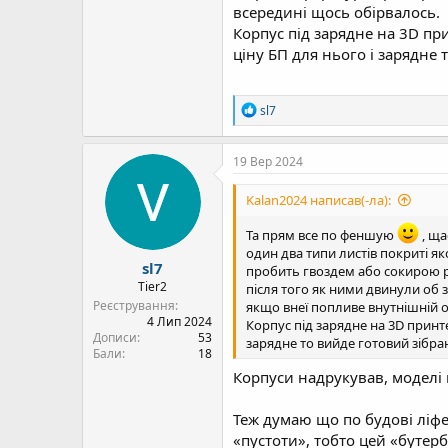
всередині щось обірвалось.
Корпус під зарядне на 3D пр
ціну БП для нього і зарядне
Р
sl7
е
а
к
19 Вер 2024
ц
і
Kalan2024 написав(-ла):
ї
:
Та прям все по феншую
, ща
один два типи листів покриті я
sl7
пробить гвоздем або сокирою ру
Tier2
після того як ними двинули об зе
Реєстрування
якщо внеї попливе внутнішній о
4 Лип 2024
Корпус під зарядне на 3D принте
Дописи
53
зарядне то вийде готовий зібра
Бали
18
Корпуси надрукував, моделі г
Теж думаю що по будові ліфер
«пустоти», тобто цей «бутер