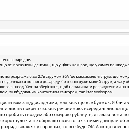
тестер і зарядне.
що всі показники ідентичні, що у цілих комірок, що у самих пошкоджени
потім розряджаю до 2,7в струмом 30А (це максимальні струм, що можут
 я не дочекався повного дозаряду, бо в кінці дуже малий струм, а часу о
І заливаю назад 90Аг на зберігання, щоб не залишати розрядженими на
люю, як вбудованим контактним сенсором, так і тепловізором.
щасти вам з піддослідними, надіюсь що все буде ок. Я бачив 
ипи листів покриті якоюсь речовиною, всередині листка щос
що пробить гвоздем або сокирою рубануть, я гадаю вони по б
е коротнуло чи не обірвало після того як ними двинули об зе
д розряді такаж як у справних, то все буде ОК. А якщо внеї п