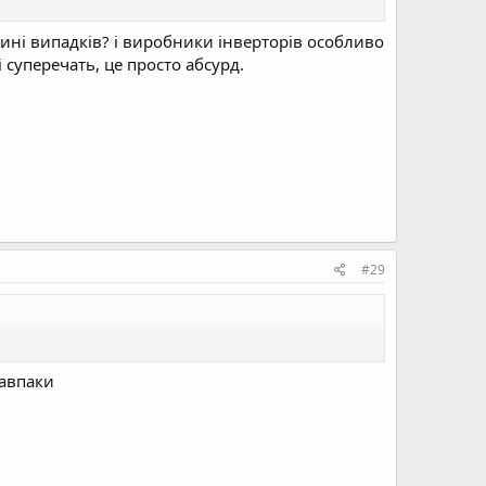
вині випадків? і виробники інверторів особливо
суперечать, це просто абсурд.
#29
навпаки