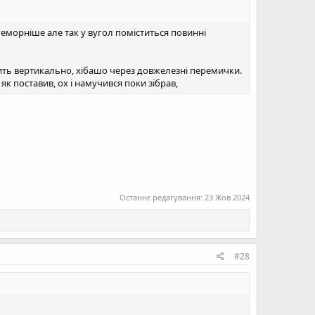
ак геморніше але так у вугол поміститься повинні
ить вертикально, хібашо через довжелезні перемички.
 як поставив, ох і намучився поки зібрав,
Останнє редагування:
23 Жов 2024
#28