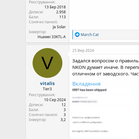
Реєстрування
13 Бер 2018
Дописи
2.958
Бали
113
Сонячні панелі
Ja Solar
Інвертор
Р
March Cat
Huawei 33KTL-A
е
а
к
25 Вер 2024
ц
V
і
Задался вопросом о правиль
ї
NKON думает иначе. В переп
:
отличном от заводского. Час
Вкладення
vitalis
Tier3
Реєстрування
10 Сер 2024
Дописи
12
Бали
3
Сонячні панелі
3
Інвертор
3,2