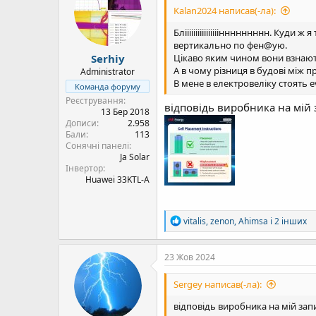
Kalan2024 написав(-ла):
Блііііііііііііііііннннннннн. Куд
вертикально по фен@ую.
Serhiy
Цікаво яким чином вони взнают
А в чому різниця в будові між
Administrator
В мене в електровеліку стоять ev
Команда форуму
Реєстрування
відповідь виробника на мій 
13 Бер 2018
Дописи
2.958
Бали
113
Сонячні панелі
Ja Solar
Інвертор
Huawei 33KTL-A
Р
vitalis
,
zenon
,
Ahimsa
і 2 інших
е
а
к
23 Жов 2024
ц
і
Sergey написав(-ла):
ї
:
відповідь виробника на мій зап