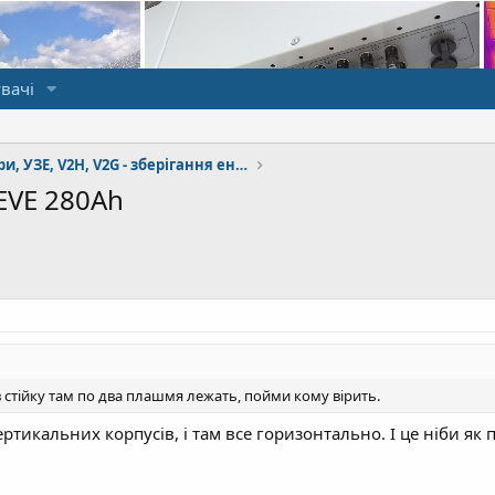
вачі
Акумулятори, УЗЕ, V2H, V2G - зберігання енергії
EVE 280Ah
в стійку там по два плашмя лежать, пойми кому вірить.
ертикальних корпусів, і там все горизонтально. І це ніби як 