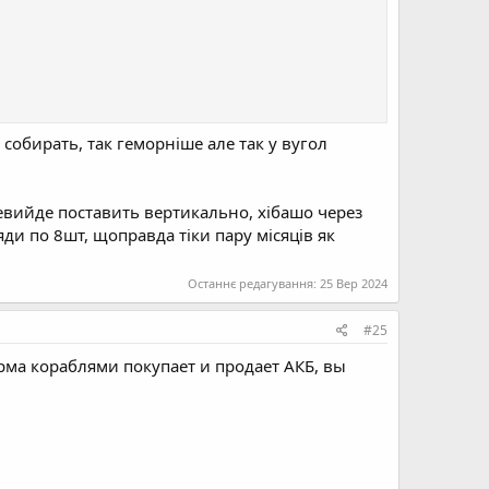
шт собирать, так геморніше але так у вугол
евийде поставить вертикально, хібашо через
яди по 8шт, щоправда тіки пару місяців як
Останнє редагування:
25 Вер 2024
#25
ирма кораблями покупает и продает АКБ, вы