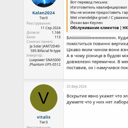
Вот перевод письма:
Изготовитель квалифицировал 
Kalan2024
Мы не можем предоставить гар
Met vriendelijke groet / С уваже
Tier0
Йохан ван Кеулен
Реєстрування
Обслуживание клиентов | Н
11 Сер 2024
Дописи
1.166
Бали
113
Блііііііііііііііііннннннннн. 
Сонячні панелі
поміститься повинні вертик
Ja Solar JAM72D40-
Цікаво яким чином вони взн
595 Bifacial N-type
А в чому різниця в будові 
Інвертор
Luxpower SNA5000
довжелезні перемички. В мене
,Phantom UPS-0512
поставив, ох і намучився пок
25 Вер 2024
V
Вскрытие явно укажет что эл
думаете что у них нет лабор
vitalis
Tier3
Реєстрування