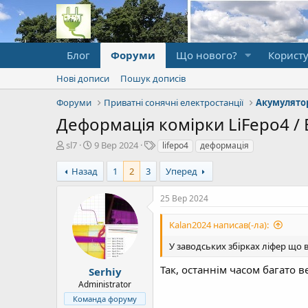
Блог
Форуми
Що нового?
Користу
Нові дописи
Пошук дописів
Форуми
Приватні сонячні електростанції
Деформація комірки LiFepo4 / 
А
Д
Т
sl7
9 Вер 2024
lifepo4
деформація
в
а
е
т
т
ґ
Назад
1
2
3
Уперед
о
а
и
р
п
25 Вер 2024
т
о
е
ч
Kalan2024 написав(-ла):
м
а
и
т
У заводських збірках ліфер що 
к
у
Так, останнім часом багато в
Serhiy
Administrator
Команда форуму