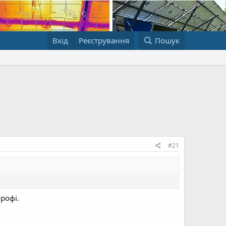
Вхід
Реєстрування
Пошук
#21
профі.