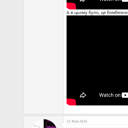
А в цьому було, це бомбезни
23 Жов 2024