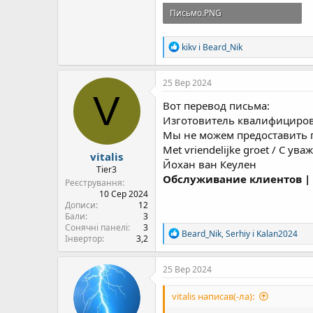
Письмо.PNG
55,4 Кб · Перегляди: 43
Р
kikv
і
Beard_Nik
е
а
к
25 Вер 2024
ц
V
і
Вот перевод письма:
ї
Изготовитель квалифициров
:
Мы не можем предоставить 
Met vriendelijke groet / С ув
vitalis
Йохан ван Кеулен
Tier3
Обслуживание клиентов |
Реєстрування
10 Сер 2024
Дописи
12
Бали
3
Сонячні панелі
3
Р
Beard_Nik
,
Serhiy
і
Kalan2024
Інвертор
3,2
е
а
к
25 Вер 2024
ц
і
vitalis написав(-ла):
ї
: