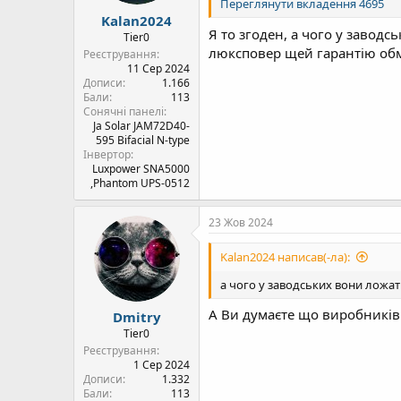
Переглянути вкладення 4695
Kalan2024
Я то згоден, а чого у завод
Tier0
люксповер щей гарантію обме
Реєстрування
11 Сер 2024
Дописи
1.166
Бали
113
Сонячні панелі
Ja Solar JAM72D40-
595 Bifacial N-type
Інвертор
Luxpower SNA5000
,Phantom UPS-0512
23 Жов 2024
Kalan2024 написав(-ла):
а чого у заводських вони ложат
А Ви думаєте що виробників 
Dmitry
Tier0
Реєстрування
1 Сер 2024
Дописи
1.332
Бали
113