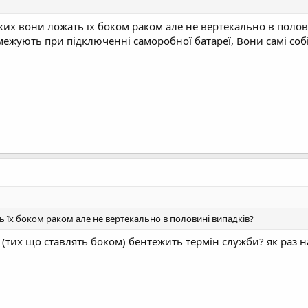
ських вони ложать їх боком раком але не вертекально в поло
жують при підключенні саморобної батареї, Вони самі собі 
ь їх боком раком але не вертекально в половині випадків?
(тих що ставлять боком) бентежить термін служби? як раз 