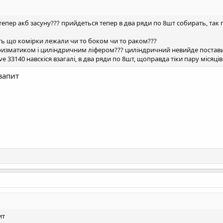
и ж я тепер акб засуну??? прийдеться тепер в два ряди по 8шт собирать, т
ь що комірки лежали чи то боком чи то раком???
 призматиком і циліндричним ліфером??? циліндричний невийде постав
e 33140 навскіся взагалі, в два ряди по 8шт, щоправда тіки пару місяців
запит
ит