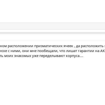
ном расположении призматических ячеек , да расположить 
иске с ними, они мне пообещали, что лишат гарантии на А
ть моих знакомых уже переделывают корпуса....