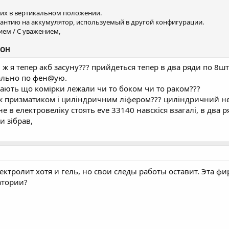
их в вертикальном положении.
антию на аккумулятор, используемый в другой конфигурации.
нием / С уважением,
КОН
Куди ж я тепер акб засуну??? прийдеться тепер в два ряди по 8
ально по фен@ую.
ають що комірки лежали чи то боком чи то раком???
між призматиком і циліндричним ліфером??? циліндричний н
 в електровеліку стоять eve 33140 навскіся взагалі, в два р
и зібрав,
ектролит хотя и гель, но свои следы работы оставит. Эта ф
атории?