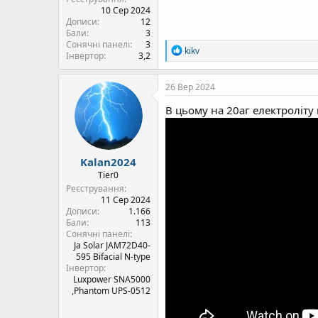
10 Сер 2024
Дописи
12
Бали
3
Сонячні панелі
3
Р
kikv
Інвертор
3,2
е
а
к
26 Вер 2024
ц
і
В цьому на 20аг електроліту
ї
:
Kalan2024
Tier0
Реєстрування
11 Сер 2024
Дописи
1.166
Бали
113
Сонячні панелі
Ja Solar JAM72D40-
595 Bifacial N-type
Інвертор
Luxpower SNA5000
,Phantom UPS-0512