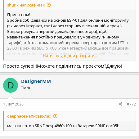
shurik написав(-ла):
Привіт всім!
Зробив собі девайси на основі ESP-01 для онлайн моніторингу
(як через інтернет, так і через сторінку в локальній мережі).
Запрограмував перший девайс (до інвертора), щоб
навантаження постійно працювало в умовному "нічному
тарифі", тобто автоматичний перехід інвертора в режим UTI о
23:00 і в режим SBU о 7:00. Уже четвертий місяць все працює як
годинник і є реальна економія на "нічному тарифі". Реалізував
Натисніть, щоби розкрити...
можливість з додатку або локальної сторінки змінювати
максимальний струм заряду від мережі, а також "ручне"
Просто супер!!!Можете поділитись проєктом?Дякую!
переключення в один із трьох режимів UTI, SBU, SOL +
повернення в автоматичний "нічний графік".
DesignerMM
Нарешті доробив і другий девайс (до JK BMS), щоб бачити
D
реальний заряд акумуляторів по BMS і ще декілька параметрів.
Tier0
Онлайн дані передаютьcя через MQTT. Зупинився на додатку
IoT MQTT Panel.
1 Лют 2026
#772
deephace написав(-ла):
маю інвертор SRNE hesp4860s100 та батарею SRNE eoc05b.