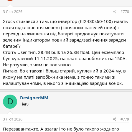
3 Лют 2026
#778
Хтось стикався з тим, що інвертор (hf2430s60-100) навіть
після відключення мережі (сонячних панелей нема) і
перехід на живлення від батареї продовжує показувати
зеленим індикатором повний заряд/закінчення зарядки
батареї?
Стоїть User тип, 28.4В bulk та 26.8В float. Цей екземпляр
був куплений 11.11.2025, на платі є запобіжник на 150А.
Не розумію, з чим це пов'язано.
Питаю, бо є також і більш старий, куплений в 2024-му, в
якому на платі запобіжника нема, з точно такими ж
налаштуваннями, в нього з індикацією зарядки все ок.
DesignerMM
D
Tier0
3 Лют 2026
#779
Перезавантажте. А взагалі то не було такого жодного