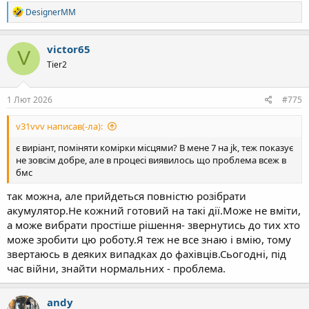
Р
DesignerMM
е
а
к
victor65
V
ц
Tier2
і
ї
:
1 Лют 2026
#775
v31vvv написав(-ла):
є виріант, поміняти комірки місцями? В мене 7 на jk, теж показує
не зовсім добре, але в процесі виявилось що проблема всеж в
бмс
так можна, але прийдеться повністю розібрати
акумулятор.Не кожний готовий на такі дії.Може не вміти,
а може вибрати простіше рішення- звернутись до тих хто
може зробити цю роботу.Я теж не все знаю і вмію, тому
звертаюсь в деяких випадках до фахівців.Сьогодні, під
час війни, знайти нормальних - проблема.
andy