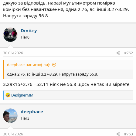
дякую за відповідь, наразі мультиметром поміряв
комірки без навантаження, одна 2.76, всі інші 3.27-3.29.
Напруга заряду 56.8.
Dmitry
Tier0
30 Січ 2026
#762
deephace написав(-ла):
одна 2.76, всі інші 3.27-3.29. Напруга заряду 56.8.
3.29х15+2.76 =52.11 ніяк не 56.8 щось не так Ви міряете
Р
DesignerMM
е
а
к
deephace
ц
Tier3
і
ї
:
30 Січ 2026
#763