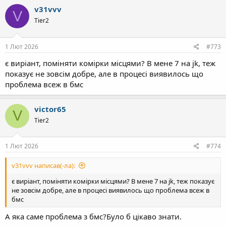
v31vvv
V
Tier2
1 Лют 2026
#773
є виріант, поміняти комірки місцями? В мене 7 на jk, теж
показує не зовсім добре, але в процесі виявилось що
проблема всеж в бмс
victor65
V
Tier2
1 Лют 2026
#774
v31vvv написав(-ла):
є виріант, поміняти комірки місцями? В мене 7 на jk, теж показує
не зовсім добре, але в процесі виявилось що проблема всеж в
бмс
А яка саме проблема з бмс?Було б цікаво знати.