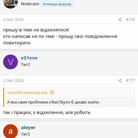
Moderator
Команда форуму
2 Лют 2026
#776
прошу в темі не відхилятися!
хто написав не по темі - прошу своі повідомлення
повитирати.
v31vvv
V
Tier2
2 Лют 2026
#777
victor65 написав(-ла):
А яка саме проблема з бмс?Було б цікаво знати.
так і працює, є відхилення, але робить
aleyer
Tier3