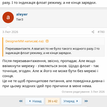
разу. І то індикація флоат режиму, а не кінця зарядки.
aleyer
Tier3
3 Лют 2026
#780
DesignerMM написав(-ла):
Перезавантажте. А взагалі то не було такого жодного разу. І то
індикація флоат режиму, а не кінця зарядки.
Після перезавантаження, звісно, пропадає. Але якщо
ввімкнути мережу - з'являється знов. Щодо флоат - так
точніше, згоден. Але ж його не може бути без мережі і
сонця.
Це не те щоб принципове питання, але поведінка дивна і
при цьому жодних ідей про причини в мене нема.
Останнє редагування:
3 Лют 2026
First
Last
Назад
39 з 42
Уперед