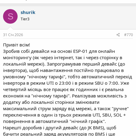
shurik
S
Tier3
31 Січ 2026
#770
Привіт всім!
Зробив собі девайси на основі ESP-01 для онлайн
моніторингу (як через інтернет, так і через сторінку в
локальній мережі). Запрограмував перший девайс (до
інвертора), щоб навантаження постійно працювало в
умовному "нічному тарифі", тобто автоматичний перехід
інвертора в режим UTI о 23:00 і в режим SBU о 7:00. Уже
четвертий місяць все працює як годинник і є реальна
економія на "нічному тарифі". Реалізував можливість з
додатку або локальної сторінки змінювати
максимальний струм заряду від мережі, а також "ручне"
переключення в один із трьох режимів UTI, SBU, SOL +
повернення в автоматичний "нічний графік".
Нарешті доробив і другий девайс (до JK BMS), щоб
бачити реальний заряд акумуляторів по BMS і ще