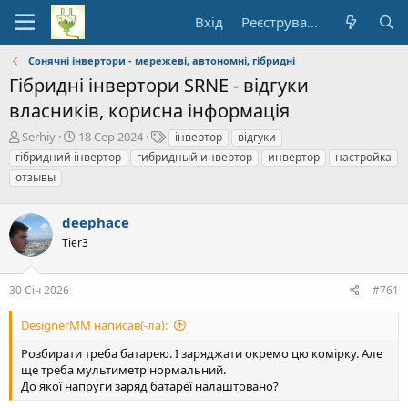
Вхід
Реєстрування
Сонячні інвертори - мережеві, автономні, гібридні
Гібридні інвертори SRNE - відгуки
власників, корисна інформація
А
Д
Т
Serhiy
18 Сер 2024
інвертор
відгуки
в
а
е
гібридний інвертор
гибридный инвертор
инвертор
настройка
т
т
ґ
отзывы
о
а
и
р
п
т
о
deephace
е
ч
Tier3
м
а
и
т
к
30 Січ 2026
#761
у
DesignerMM написав(-ла):
Розбирати треба батарею. І заряджати окремо цю комірку. Але
ще треба мультиметр нормальний.
До якої напруги заряд батареї налаштовано?