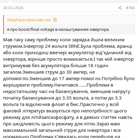
30 Січ 2026
#766
deephace написав(-ла):
я про boost/float voltage в налаштуваннях інвертора
Мав таку саму проблему коли зарядка йшла великим
струмом.Інвертор 24 вольта SRNE.Була проблема, вранці
або коли приходиш ввечері акумулятор від"єднаний від
інвертора, вірніше просто вимикається.І так мій інвертор
витримував без акумулятора більше 18 годин
загалом.Зменшив струм до 30 ампер, не
допомогло.Зменшив до 17 ампер-помогло.Потрібно було
вирішувати проблему.Начитався ......Проблема в
недостатньому часі на балансування, зменшив напругу
початку балансування до 3.35 вольта, а потім до 3.3
вольта та відключив флоат в бмс.Практично у всій
фаховій літературі вказується про непотрібності цього
режиму для літійзалізофосфату, а в деяких статтях навіть
про шкідливість цього режиму для літію.Зараз маю
максимальний загальний струм для інвертора і все
нормально.Проблема з"явилась коли перейшов на