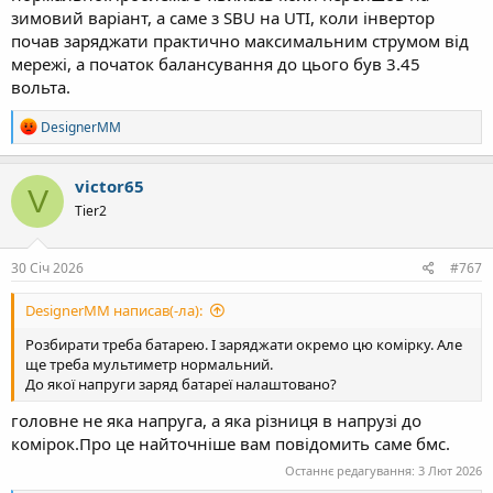
зимовий варіант, а саме з SBU на UTI, коли інвертор
почав заряджати практично максимальним струмом від
мережі, а початок балансування до цього був 3.45
вольта.
Р
DesignerMM
е
а
к
victor65
V
ц
Tier2
і
ї
:
30 Січ 2026
#767
DesignerMM написав(-ла):
Розбирати треба батарею. І заряджати окремо цю комірку. Але
ще треба мультиметр нормальний.
До якої напруги заряд батареї налаштовано?
головне не яка напруга, а яка різниця в напрузі до
комірок.Про це найточніше вам повідомить саме бмс.
Останнє редагування:
3 Лют 2026