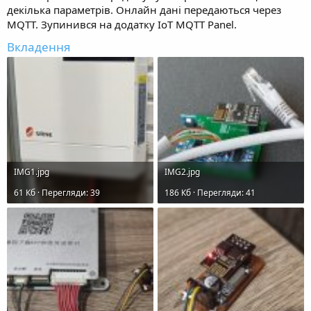
декілька параметрів. Онлайн дані передаютьcя через
MQTT. Зупинився на додатку IoT MQTT Panel.
Вкладення
IMG1.jpg
IMG2.jpg
61 Кб · Перегляди: 39
186 Кб · Перегляди: 41