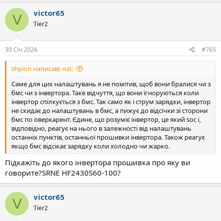
а
к
victor65
V
ц
Tier2
і
ї
:
30 Січ 2026
#765
shpion написав(-ла):
Саме для цих налаштувань я не помітив, щоб вони бралися чи з
бмс чи з інвертора. Таке відчуття, що вони ігноруються коли
інвертор спілкується з бмс. Так само як і струм зарядки, інвертор
не скидає до налаштувань в бмс, а пижує до відсічки зі сторони
бмс по оверкарент. Єдине, що розуміє інвертор, це який soc і,
відповідно, реагує на нього в залежності від налаштувань
останніх пунктів, останньої прошивки інвертора. Також реагує
якщо бмс відсікає зарядку коли холодно чи жарко.
Підкажіть до якого інвертора прошивка про яку ви
говорите?SRNE HF2430S60-100?
victor65
V
Tier2