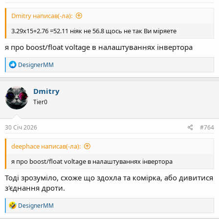
Dmitry написав(-ла):
3.29х15+2.76 =52.11 ніяк не 56.8 щось не так Ви міряете
я про boost/float voltage в налаштуваннях інвертора
Р
DesignerMM
е
а
к
Dmitry
ц
Tier0
і
ї
:
30 Січ 2026
#764
deephace написав(-ла):
я про boost/float voltage в налаштуваннях інвертора
Тоді зрозуміло, схоже що здохла та комірка, або дивитися
з'єднання дроти.
Р
DesignerMM
е