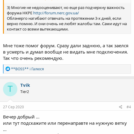
3) Многие не недооценивают, но еще раз подчеркну важность
форума НКРЕ
http://forum.nerc.gov.ua/
Облэнерго нагибают отвечать на протяжении 3-х дней, если
верно помню. И они очень не любят жалобы там. Сами идут на
контакт со всеми вытекающими.
Мне тоже помог форум. Сразу дали заднюю, а так заелся
в усмерть и думал вообще не видать мне подключения.
Так что очень рекомендую.
Р
**BOSS**
і
Галюся
е
а
к
Tvik
T
ц
Tier2
і
ї
:
27 Сер 2020
#4
Вечер добрый ...
или тут подскажите или перенаправте на нужную ветку
...