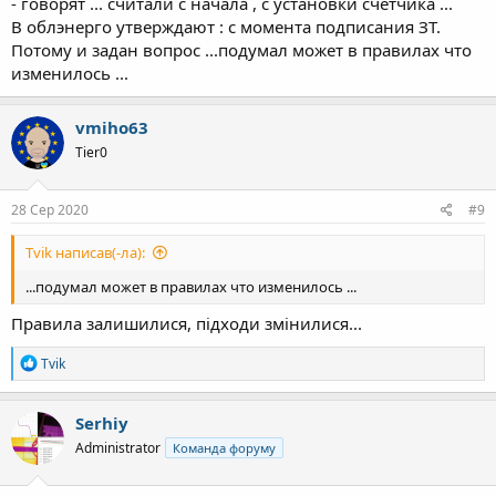
- говорят ... считали с начала , с установки счётчика ...
В облэнерго утверждают : с момента подписания ЗТ.
Потому и задан вопрос ...подумал может в правилах что
изменилось ...
vmiho63
Tier0
28 Сер 2020
#9
Tvik написав(-ла):
...подумал может в правилах что изменилось ...
Правила залишилися, підходи змінилися...
Р
Tvik
е
а
к
Serhiy
ц
Administrator
Команда форуму
і
ї
: