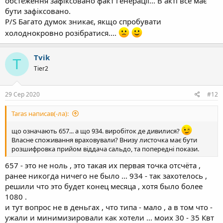
обстеження зафіксовано факт генерації... В акті все має
бути зафіксовано.
P/S Багато думок зникає, якщо спробувати
холоднокровно розібратися....
Tvik
T
Tier2
29 Сер 2020
#12
Taras написав(-ла):
що означають 657... а що 934. виробіток де дивилися?
Власне споживання враховували? Внизу листочка має бути
розшифровка прийом віддача сальдо, та попередні покази.
657 - это не ноль , это такая их первая точка отсчёта ,
ранее никогда ничего не было ... 934 - так захотелось ,
решили что это будет конец месяца , хотя было более
1080 .
и тут вопрос не в деньгах , что типа - мало , а в том что -
ужали и минимизировали как хотели ... моих 30 - 35 Квт