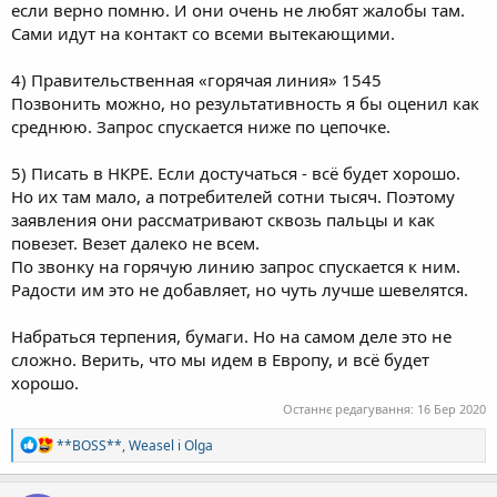
если верно помню. И они очень не любят жалобы там.
Сами идут на контакт со всеми вытекающими.
4) Правительственная «горячая линия» 1545
Позвонить можно, но результативность я бы оценил как
среднюю. Запрос спускается ниже по цепочке.
5) Писать в НКРЕ. Если достучаться - всё будет хорошо.
Но их там мало, а потребителей сотни тысяч. Поэтому
заявления они рассматривают сквозь пальцы и как
повезет. Везет далеко не всем.
По звонку на горячую линию запрос спускается к ним.
Радости им это не добавляет, но чуть лучше шевелятся.
Набраться терпения, бумаги. Но на самом деле это не
сложно. Верить, что мы идем в Европу, и всё будет
хорошо.
Останнє редагування:
16 Бер 2020
Р
**BOSS**
,
Weasel
і
Olga
е
а
к