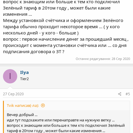
вопрос к знающим или больше к тем кто подключил
Зелёный тариф в 20том году , может были какие
изменения ...
Между установкой счётчика и оформлением Зелёного
тарифа обычно проходит некоторое время ... ( у кого
несколько дней - у кого - больше )
вопрос : первое начисление денег за прошедший месяц ,
происходит с момента установки счётчика или ... со дня
подписания договора о ЗТ ?
Останнє редагування:
28 Сер 2020
Ilya
I
Tier2
27 Сер 2020
#5
Tvik написав(-ла):
Вечер добрый ...
иди тут подскажите или перенаправте на нужную ветку ...
вопрос к знающим или больше к тем кто подключил Зелёный
тариф в 20том году , может были какие изменения ...