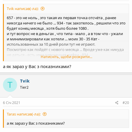
Tvik написав(-ла):
657 - это не ноль , это такая их первая точка отсчёта , ранее
никогда ничего не было ... 934 - так захотелось , решили что это
будет конец месяца , хотя было более 1080 .
и тут вопрос не в деньгах , что типа - мало , а в том что - ужали
и минимизировали как хотели ... моих 30 - 35 Квт -
использованных за 10 дней роли тут не играют.
Посмотрю как пойдёт с нового месяца ... Вроде уже как никуда
не деться - есть ими озвученная цифра - 934...
Натисніть, щоби розкрити...
Разбирался и уже не только с вами )))
а як зараз у Вас з показниками?
Там правды не добиться , всё на совести местных районных
энергетиков ... твердят - им так сказали свыше и теперь это - так
Tvik
... с момента подписания ЗТ, ну и что что электрика в сеть
T
отдаётся , надо было неделю не тянуть ))) а сразу оформлять ...
Tier2
типа - в выходные )))
6 Січ 2021
#20
Taras написав(-ла):
а як зараз у Вас з показниками?