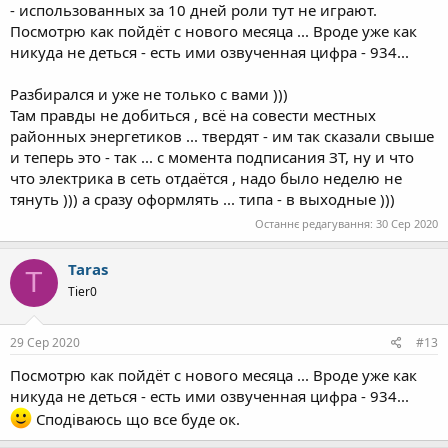
- использованных за 10 дней роли тут не играют.
Посмотрю как пойдёт с нового месяца ... Вроде уже как
никуда не деться - есть ими озвученная цифра - 934...
Разбирался и уже не только с вами )))
Там правды не добиться , всё на совести местных
районных энергетиков ... твердят - им так сказали свыше
и теперь это - так ... с момента подписания ЗТ, ну и что
что электрика в сеть отдаётся , надо было неделю не
тянуть ))) а сразу оформлять ... типа - в выходные )))
Останнє редагування:
30 Сер 2020
Taras
T
Tier0
29 Сер 2020
#13
Посмотрю как пойдёт с нового месяца ... Вроде уже как
никуда не деться - есть ими озвученная цифра - 934...
Сподіваюсь що все буде ок.