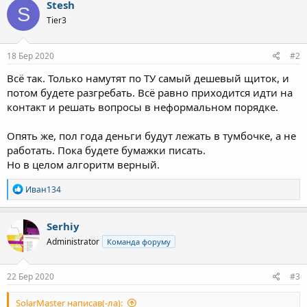
Stesh
S
ц
Tier3
і
ї
:
18 Бер 2020
#2
Всё так. Только намутят по ТУ самый дешевый щиток, и
потом будете разгребать. Всё равно приходится идти на
контакт и решать вопросы в неформальном порядке.
Опять же, пол года деньги будут лежать в тумбочке, а не
работать. Пока будете бумажки писать.
Но в целом алгоритм верный.
Р
Иван134
е
а
к
Serhiy
ц
Administrator
Команда форуму
і
ї
:
22 Бер 2020
#3
SolarMaster написав(-ла):