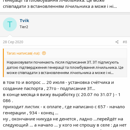
генерації та пломбування лічильника. Це може
співпадати з встановленням лічильника а може і ні...
Tvik
T
Tier2
28 Сер 2020
#8
Taras написав(-ла):
Нараховувати починають після підписання ЗТ. ЗТ підписують
датою підтвердження генерації та пломбування лічильника. Це
може співпадати з встановленням лічильника а може і ні...
в том то и вопрос ... 20 июля - установка счётчика и
создание паспорта , 27го - подписание ЗТ...
в конце месяца я вижу выработку (с 20.07 по 31.07 ) - 1
086 .
приходит листик - к оплате , где написано с 657 - начало
генерации , 934 - конец ...
ну , окончание никуда не денется , ладно ...перейдёт на
следующий ... а начало ... у кого не спрошу в селе : да нет