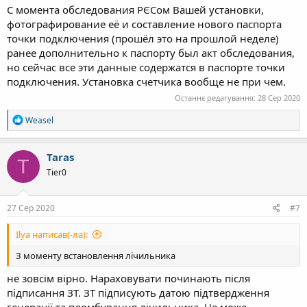
подписания договора о ЗТ ?
С момента обследования РЄСом Вашей установки,
фотографирование её и составление нового паспорта
точки подключения (прошёл это на прошлой неделе)
ранее дополнительно к паспорту был акт обследования,
но сейчас все эти данные содержатся в паспорте точки
подключения. Установка счетчика вообще не при чем.
Останнє редагування:
28 Сер 2020
Р
Weasel
е
а
к
Taras
T
ц
Tier0
і
ї
:
27 Сер 2020
#7
Ilya написав(-ла):
З моменту встановлення лічильника
не зовсім вірно. Нараховувати починають після
підписання ЗТ. ЗТ підписують датою підтвердження