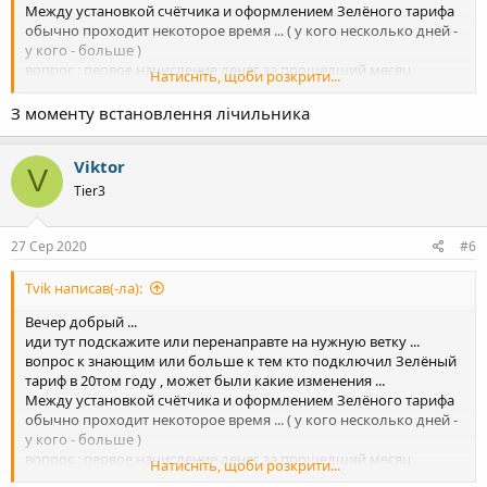
Между установкой счётчика и оформлением Зелёного тарифа
обычно проходит некоторое время ... ( у кого несколько дней -
у кого - больше )
вопрос : первое начисление денег за прошедший месяц ,
Натисніть, щоби розкрити...
происходит с момента установки счётчика или ... со дня
подписания договора о ЗТ ?
З моменту встановлення лічильника
Viktor
V
Tier3
27 Сер 2020
#6
Tvik написав(-ла):
Вечер добрый ...
иди тут подскажите или перенаправте на нужную ветку ...
вопрос к знающим или больше к тем кто подключил Зелёный
тариф в 20том году , может были какие изменения ...
Между установкой счётчика и оформлением Зелёного тарифа
обычно проходит некоторое время ... ( у кого несколько дней -
у кого - больше )
вопрос : первое начисление денег за прошедший месяц ,
Натисніть, щоби розкрити...
происходит с момента установки счётчика или ... со дня