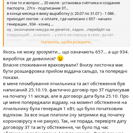
в том то и вопрос ... 20 июля - установка счётчика и создание
паспорта , 27го - подписание ЗТ...
в конце месяца я вижу выработку (с 20.07 по 31.07 ) - 1 086 .
приходит листик - к оплате , где написано с 657 - начало
генерации , 934 - конец ...
ну , окончание никуда не денется , ладно ...перейдёт на
следующий ... а начало ... у кого не спрошу в селе : да нет -
говорят ... считали с начала , с установки счётчика ...
Натисніть, щоби розкрити...
В облэнерго утверждают : с момента подписания ЗТ.
Потому и задан вопрос ...подумал может в правилах что
Якось не можу зрозуміти... що означають 657... а що 934.
изменилось ...
виробіток де дивилися?
Власне споживання враховували? Внизу листочка має
бути розшифровка прийом віддача сальдо, та попередні
покази.
в мене пломбування лічильника та акт обстеження був
написаний 25.10.19. фактично договір про ЗТ підписував
на початку 11 місяця, але в договорі дата була 25.10. Про
це мене попереджали відразу. на момент обстеження на
лічильнику була генерація 1 кВт, що було початковим
відліком. За все інше платили (ну затримки від початку
короновірусу я не рахую). Так, не порада, перевірте дату
договору ЗТ та акту обстеження, чи було під час