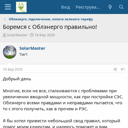
Вхід
Реєстрування
Обленерго, підключення, оплата зеленого тарифу
Боремся с Облэнерго правильно!
А
Д
SolarMaster
16 Бер 2020
в
а
т
т
SolarMaster
о
а
Tier1
р
п
т
о
е
ч
16 Бер 2020
#1
м
а
и
т
Добрый день
к
у
Многие, если не все, сталкиваются с проблемами при
увеличении вводной мощности, как при постройке СЭС.
Облэнерго всеми правдами и неправдами пытается, что
то с этого получить, как в прочем и РЭС.
Я бы хотел привести небольшой свод правил, который
помог моим клиентам, и надеюсь поможет и вам.