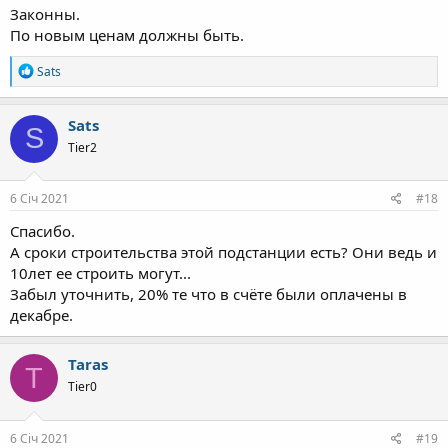
Законны.
По новым ценам должны быть.
Р
Sats
е
а
к
Sats
S
ц
Tier2
і
ї
:
6 Січ 2021
#18
Спасибо.
А сроки строительства этой подстанции есть? Они ведь и
10лет ее строить могут...
Забыл уточнить, 20% те что в счёте были оплачены в
декабре.
Taras
T
Tier0
6 Січ 2021
#19