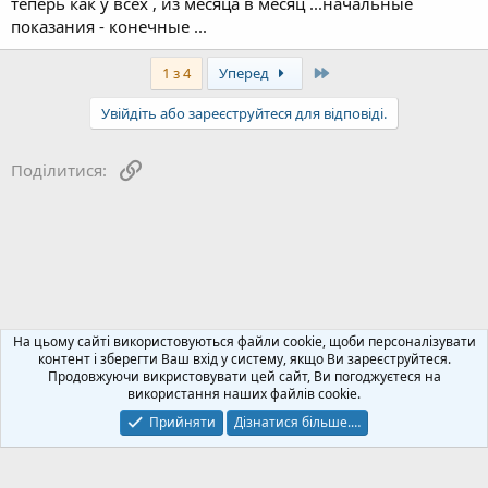
теперь как у всех , из месяца в месяц ...начальные
показания - конечные ...
Last
1 з 4
Уперед
Увійдіть або зареєструйтеся для відповіді.
Посилання
Поділитися:
Обленерго, підключення, оплата зеленого тарифу
На цьому сайті використовуються файли cookie, щоби персоналізувати
контент і зберегти Ваш вхід у систему, якщо Ви зареєструйтеся.
Продовжуючи викристовувати цей сайт, Ви погоджуєтеся на
Зворотний зв'язок
Політика конфіденційності
Допомога
використання наших файлів cookie.
Блог
R
S
Прийняти
Дізнатися більше.…
S