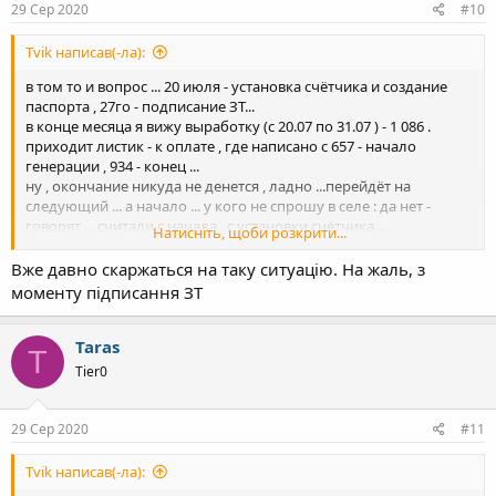
29 Сер 2020
#10
Tvik написав(-ла):
в том то и вопрос ... 20 июля - установка счётчика и создание
паспорта , 27го - подписание ЗТ...
в конце месяца я вижу выработку (с 20.07 по 31.07 ) - 1 086 .
приходит листик - к оплате , где написано с 657 - начало
генерации , 934 - конец ...
ну , окончание никуда не денется , ладно ...перейдёт на
следующий ... а начало ... у кого не спрошу в селе : да нет -
говорят ... считали с начала , с установки счётчика ...
Натисніть, щоби розкрити...
В облэнерго утверждают : с момента подписания ЗТ.
Потому и задан вопрос ...подумал может в правилах что
Вже давно скаржаться на таку ситуацію. На жаль, з
изменилось ...
моменту підписання ЗТ
Taras
T
Tier0
29 Сер 2020
#11
Tvik написав(-ла):