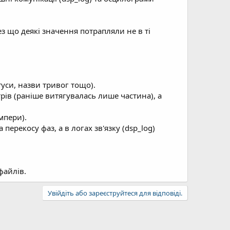
ез що деякі значення потрапляли не в ті
уси, назви тривог тощо).
трів (раніше витягувалась лише частина), а
мпери).
перекосу фаз, а в логах зв'язку (dsp_log)
файлів.
Увійдіть або зареєструйтеся для відповіді.