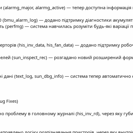
и (alarmg_major, alarmg_active) — тепер доступна інформація 
 (bmu_alarm_log) — додано підтримку діагностики акумулят
ь (perfmg) — система навчилась розуміти будь-які варіації п
ерторів (his_inv_data, his_fan_data) — додано підтримку ро
нелей (sun_inspect_rec) — розгадано новий розширений форм
ні дані (text_log, sun_dbg_info) — система тепер автоматично
g Fixes)
о проблему в головному журналі (his_inv_rd), через яку губ
 Виправлено логіку розпізнавання пристроїв, через яку внутрі