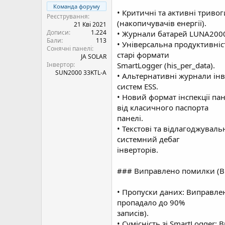
Команда форуму
• Критичні та активні тривог
Реєстрування
(накопичувачів енергії).
21 Кві 2021
Дописи
1.224
• Журнали батарей LUNA2000
Бали
113
• Універсальна продуктивніст
Сонячні панелі
старі формати
JA SOLAR
Інвертор
SmartLogger (his_per_data).
SUN2000 33KTL-A
• Альтернативні журнали інв
систем ESS.
• Новий формат інспекції па
від класичного паспорта
панелі.
• Текстові та відлагоджуваль
системний дебаг
інверторів.
### Виправлено помилки (Bu
• Пропуски даних: Виправлен
пропадало до 90%
записів).
• Сумісність зі SmartLogger: