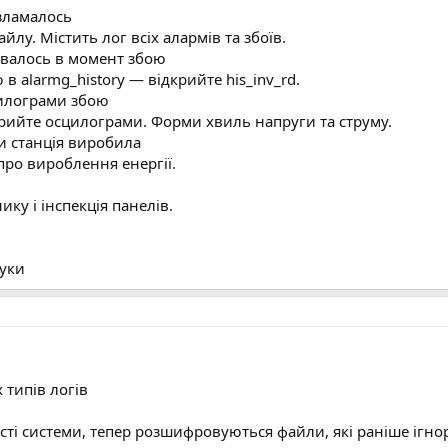
 зламалось
лу. Містить лог всіх алармів та збоїв.
бувалось в момент збою
в alarmg_history — відкрийте his_inv_rd.
цилограми збою
рийте осцилограми. Форми хвиль напруги та струму.
ки станція виробила
про вироблення енергії.
ику і інспекція панелів.
гуки
 типів логів
і системи, тепер розшифровуються файли, які раніше ігно