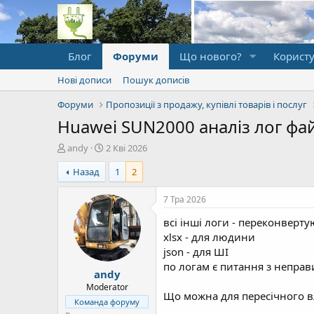
Блог
Форуми
Що нового?
Користу
Нові дописи
Пошук дописів
Форуми
Пропозиції з продажу, купівлі товарів і послуг
Huawei SUN2000 аналіз лог файл
А
Д
andy
2 Кві 2026
в
а
Назад
1
2
т
т
о
а
р
п
7 Тра 2026
т
о
всі інші логи - переконвертую
е
ч
м
а
xlsx - для людини
и
т
json - для ШІ
к
по логам є питання з неправ
andy
у
Moderator
Що можна для пересічного вл
Команда форуму