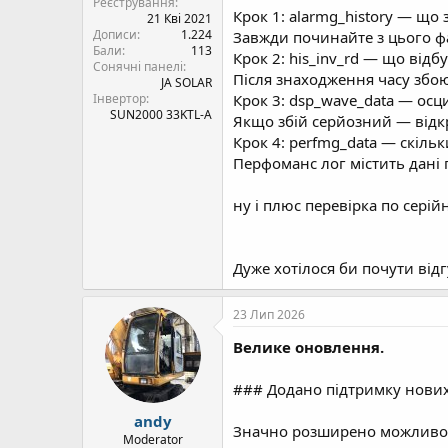
Реєстрування
Крок 1: alarmg_history — що
21 Кві 2021
Дописи
1.224
Завжди починайте з цього фай
Бали
113
Крок 2: his_inv_rd — що від
Сонячні панелі
Після знаходження часу збою 
JA SOLAR
Інвертор
Крок 3: dsp_wave_data — ос
SUN2000 33KTL-A
Якщо збій серйозний — відк
Крок 4: perfmg_data — скіль
Перфоманс лог містить дані 
ну і плюс перевірка по серійн
Дуже хотілося би почути від
23 Лип 2026
Велике оновлення.
### Додано підтримку нових
andy
Значно розширено можливост
Moderator