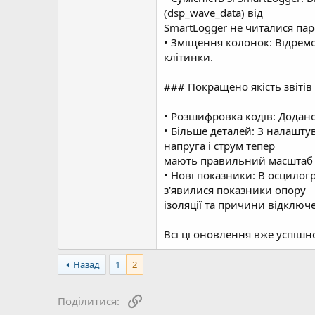
(dsp_wave_data) від
SmartLogger не читалися пар
• Зміщення колонок: Відремо
клітинки.
### Покращено якість звітів 
• Розшифровка кодів: Додано
• Більше деталей: З налаштув
напруга і струм тепер
мають правильний масштаб (п
• Нові показники: В осцилогр
з'явилися показники опору
ізоляції та причини відключе
Всі ці оновлення вже успішн
Назад
1
2
Посилання
Поділитися: