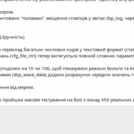
сером.
нтовано "поламані" зміщення стовпців у звітах dsp_log, чер
(Зручність)
 переклад багатьох числових кодів у текстовий формат (стат
ань (cfg_file_ctrl) тепер витягується повний словник параме
оділені на 10 чи 100, щоб показувати реальні Вольти та А
амах (dsp_wave_data) додано розрахунок середніх значень та 
ння від мережі.
о пройшли масове тестування на базі з понад 450 реальних 