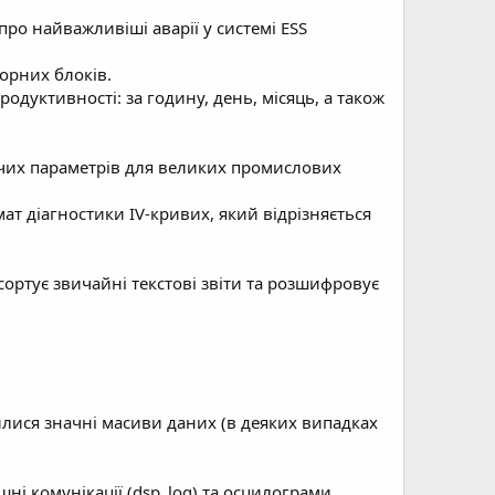
про найважливіші аварії у системі ESS
орних блоків.
родуктивності: за годину, день, місяць, а також
бочих параметрів для великих промислових
ат діагностики IV-кривих, який відрізняється
 сортує звичайні текстові звіти та розшифровує
илися значні масиви даних (в деяких випадках
шні комунікації (dsp_log) та осцилограми