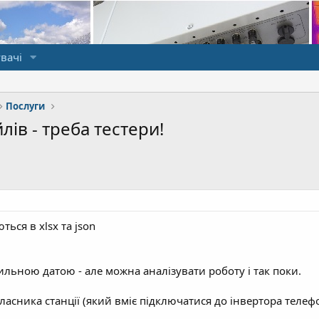
вачі
Послуги
ів - треба тестери!
ться в xlsx та json
ильною датою - але можна аналізувати роботу і так поки.
асника станції (який вміє підключатися до інвертора телефо