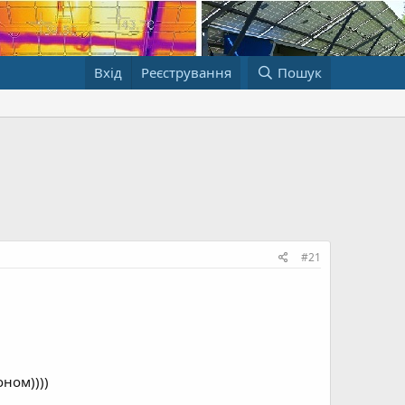
Вхід
Реєстрування
Пошук
#21
ном))))