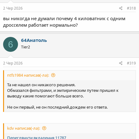
2 Чер 2026
#318
вы никогда не думали почему 4 киловатник с одним
дросселем работает нормально?
64Анатоль
6
Tier2
2 Чер 2026
#319
ntfs1984 написав(-ла):
Та не нашел он никакого решения.
Обмазался фильтрами, и эмпирическим путем пришел к
выводу какие помогают больше всего.
Не он первый, не он последний.дождем его ответа.
kdv написав(-ла):
Переглянути вкладення 11787