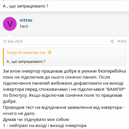
А , що запрацювало ?
vittas
V
Tier3
27 Бер 2026
#304
Sergiy M написав(-ла):
А , що запрацювало ?
Загалом інвертор працював добре в режимі безперебійка
поки не підключив до нього сонячні панелі. Після
підключення панелей вибивали дифавтомати на виході
інвертора перед споживачами і не підключався "ВАМПІР"
по блютусу. Якщо відключав сонячне поле то працював
добре.
Проводив тест на від'єднання заземлення від інвертора -
нічого не дало.
Думав чи з'єднувати між собою
1 - нейтралі на вході і виході інвертора