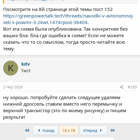
Посмотрите на 8й странице этой темы пост 152
https://greenpowertalk.tech/threads/navodki-v-avtonomnoj-
seti-s-powmr-3-2kwt.1474/post-38404
.
Вот эта схема была опубликована. Так конкретнее без
ваших бла- бла где ошибка в схеме? Если не можете
сказать что то со смыслом, тогда просто читайте всю
тему.
kdv
K
Tier3
2 Чер 2026
#320
ну хорошо. попробуйте сделать следущее удаляем
нижний дроссель ставим вместо него перемычку и
верхний транзистор (это по моему рисунку) и пишем
результат
First
Last
Назад
16 з 18
Уперед