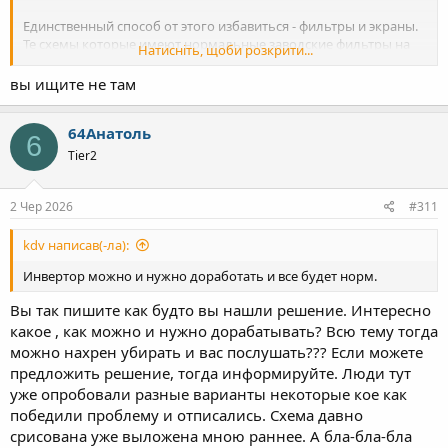
Единственный способ от этого избавиться - фильтры и экраны.
Те схемы которые имеют нормальные заводские фильтры на
Натисніть, щоби розкрити...
плате - не фонят. Остальным - надо добавлять свой, потому что
китайцы 卑鄙的恶魔.
вы ищите не там
Вот смотрите, в моем предыдущем инверторе был
64Анатоль
металлический бокс, самый обыкновенный, который должен
6
работать как клетка Фарадея. Он состоит упрощенно говоря из
Tier2
трех частей: плоская база, куда монтируется плата; объемная
крышка с экраном которая надевается на базу; ну и нижняя
панель быстрого доступа, полоска которая закрывает
2 Чер 2026
#311
контактную часть.
kdv написав(-ла):
Так вот, минусы-ground платы были подведены на первую,
Инвертор можно и нужно доработать и все будет норм.
базовую часть бокса через крепежные отверстия, с этим все в
порядке.
Вы так пишите как будто вы нашли решение. Интересно
А вот вторая часть-крышка, которая обязана предохранять
какое , как можно и нужно дорабатывать? Всю тему тогда
окружающую среду от радиоизлучения вперед - из-за покраски
себя, отверстий под винты и самих винтов - не контактировала
можно нахрен убирать и вас послушать??? Если можете
с базовой частью, т.е. не была посажена на землю.
предложить решение, тогда информируйте. Люди тут
уже опробовали разные варианты некоторые кое как
Просто надфилем сломал краску около посадочных отверстий,
победили проблему и отписались. Схема давно
немного поцарапал винты - и половина излучения вокруг
срисована уже выложена мною раннее. А бла-бла-бла
инвертора исчезла.