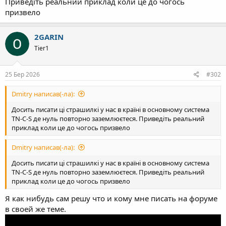
Приведіть реальний приклад коли це до чогось
призвело
2GARIN
Tier1
25 Бер 2026
#302
Dmitry написав(-ла):
Досить писати ці страшилкі у нас в країні в основному система
TN-C-S де нуль повторно заземлюєтеся. Приведіть реальний
приклад коли це до чогось призвело
Dmitry написав(-ла):
Досить писати ці страшилкі у нас в країні в основному система
TN-C-S де нуль повторно заземлюєтеся. Приведіть реальний
приклад коли це до чогось призвело
Я как нибудь сам решу что и кому мне писать на форуме
в своей же теме.