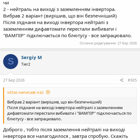
чи
2 - нейтраль на виході з заземленням інвертора.
Вибрав 2 варіант (вирішив, що він безпечніший)
Після з'єднаня на виході інвертора нейтралі з
заземленням дифавтомати перестали вибивати і
"ВАМПІР" підключається по блютусу - все запрацювало.
Останнє редагування:
27 Бер 2026
Sergiy M
S
Tier2
27 Бер 2026
#305
vittas написав(-ла):
Вибрав 2 варіант (вирішив, що він безпечніший)
Після з'єднаня на виході інвертора нейтралі з заземленням
дифавтомати перестали вибивати і "ВАМПІР" підключається по
блютусу - все запрацювало.
Доброго , тобто після заземлення нейтралі на виході
інвертора все налагодилося , завтра спробую. Cкажіть