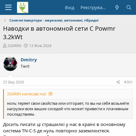
Вхід
Реєстрування
Сонячні інвертори - мережеві, автономні, гібридні
Наводки в автономной сети С Powmr
3.2kWt
А
Д
2GARIN
13 Жов 2024
в
а
т
т
Dmitry
о
а
Tier0
р
п
т
о
е
ч
25 Бер 2026
#301
м
а
и
т
2GARIN написав(-ла):
к
у
ноль теряет свои свойства или отгорает, то вы на себя возьмёте
нагрузки всех ваших соседей что может привести к плачевным
последствиям.
Досить писати ці страшилкі у нас в країні в основному
система TN-C-S де нуль повторно заземлюєтеся.