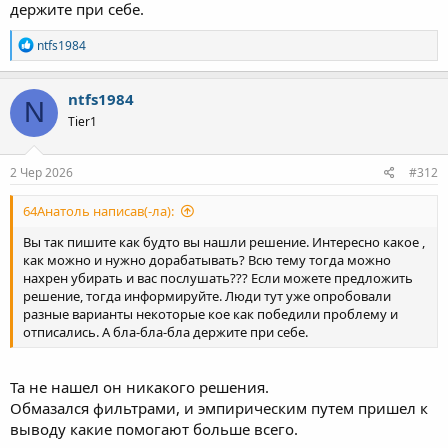
держите при себе.
Как вам такое залечивание проблемы?
Р
ntfs1984
е
а
к
ntfs1984
N
ц
Tier1
і
ї
:
2 Чер 2026
#312
64Анатоль написав(-ла):
Вы так пишите как будто вы нашли решение. Интересно какое ,
как можно и нужно дорабатывать? Всю тему тогда можно
нахрен убирать и вас послушать??? Если можете предложить
решение, тогда информируйте. Люди тут уже опробовали
разные варианты некоторые кое как победили проблему и
отписались. А бла-бла-бла держите при себе.
Та не нашел он никакого решения.
Обмазался фильтрами, и эмпирическим путем пришел к
выводу какие помогают больше всего.