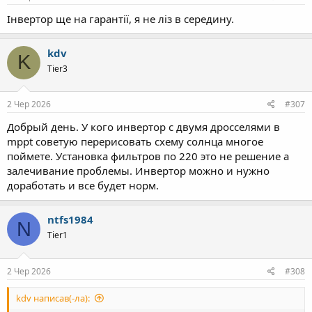
Інвертор ще на гарантії, я не ліз в середину.
kdv
K
Tier3
2 Чер 2026
#307
Добрый день. У кого инвертор с двумя дросселями в
mppt советую перерисовать схему солнца многое
поймете. Установка фильтров по 220 это не решение а
залечивание проблемы. Инвертор можно и нужно
доработать и все будет норм.
ntfs1984
N
Tier1
2 Чер 2026
#308
kdv написав(-ла):