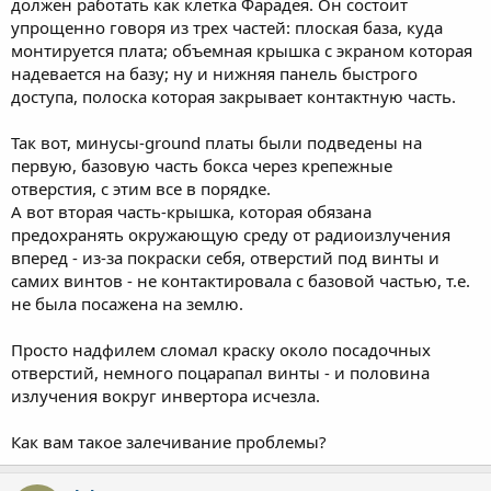
должен работать как клетка Фарадея. Он состоит
упрощенно говоря из трех частей: плоская база, куда
монтируется плата; объемная крышка с экраном которая
надевается на базу; ну и нижняя панель быстрого
доступа, полоска которая закрывает контактную часть.
Так вот, минусы-ground платы были подведены на
первую, базовую часть бокса через крепежные
отверстия, с этим все в порядке.
А вот вторая часть-крышка, которая обязана
предохранять окружающую среду от радиоизлучения
вперед - из-за покраски себя, отверстий под винты и
самих винтов - не контактировала с базовой частью, т.е.
не была посажена на землю.
Просто надфилем сломал краску около посадочных
отверстий, немного поцарапал винты - и половина
излучения вокруг инвертора исчезла.
Как вам такое залечивание проблемы?