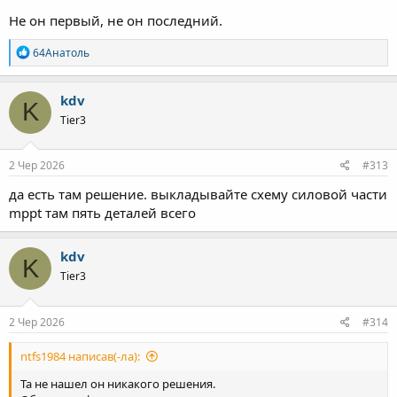
Не он первый, не он последний.
Р
64Анатоль
е
а
к
kdv
K
ц
Tier3
і
ї
:
2 Чер 2026
#313
да есть там решение. выкладывайте схему силовой части
mppt там пять деталей всего
kdv
K
Tier3
2 Чер 2026
#314
ntfs1984 написав(-ла):
Та не нашел он никакого решения.