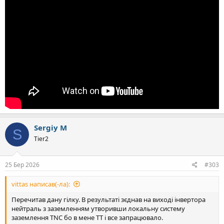
Sergiy M
S
Tier2
25 Бер 2026
#303
vittas написав(-ла):
Перечитав дану гілку. В результаті зєднав на виході інвертора
нейтраль з заземленням утворивши локальну систему
заземлення TNC бо в мене TT і все запрацювало.