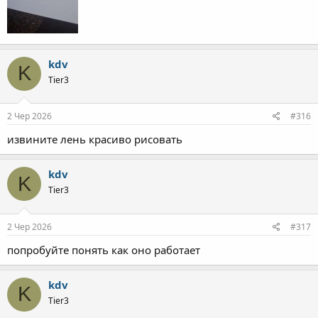
kdv
K
Tier3
2 Чер 2026
#316
извините лень красиво рисовать
kdv
K
Tier3
2 Чер 2026
#317
попробуйте понять как оно работает
kdv
K
Tier3