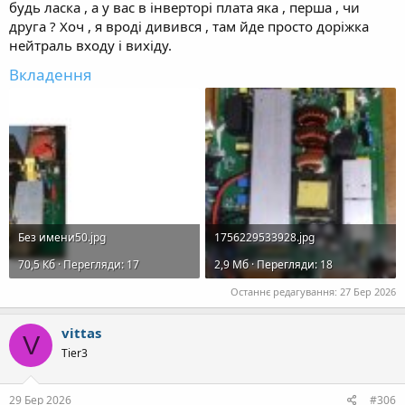
будь ласка , а у вас в інверторі плата яка , перша , чи
друга ? Хоч , я вроді дивився , там йде просто доріжка
нейтраль входу і вихіду.
Вкладення
Без имени50.jpg
1756229533928.jpg
70,5 Кб · Перегляди: 17
2,9 Mб · Перегляди: 18
Останнє редагування:
27 Бер 2026
vittas
V
Tier3
29 Бер 2026
#306