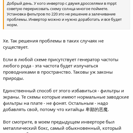
Добрый день. У кого инвертор с двумя дросселями в mppt
советую перерисовать схему солнца многое поймете.
Установка фильтров по 220 это не решение а залечивание
проблемы. Инвертор можно и нужно доработать и все будет
норм.
Хе. Так решения проблемы в таких случаях не
существует.
Если в любой схеме присутствует генератор частоты
любого рода - эта частота будет излучаться
проводниками в пространство. Таковы уж законы
природы.
Единственный способ от этого избавиться - фильтры и
экраны. Те схемы которые имеют нормальные заводские
фильтры на плате - не фонят. Остальным - надо
добавлять свой, потому что китайцы 卑鄙的恶魔.
Вот смотрите, в моем предыдущем инверторе был
металлический бокс, самый обыкновенный, который