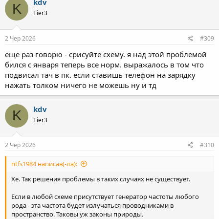
kdv
K
Tier3
2 Чер 2026
#309
еще раз говорю - срисуйте схему. я над этой проблемой
бился с января теперь все норм. выражалось в том что
подвисал тач в пк. если ставишь телефон на зарядку
нажать толком ничего не можешь ну и тд
kdv
K
Tier3
2 Чер 2026
#310
ntfs1984 написав(-ла):
Хе. Так решения проблемы в таких случаях не существует.
Если в любой схеме присутствует генератор частоты любого
рода - эта частота будет излучаться проводниками в
пространство. Таковы уж законы природы.