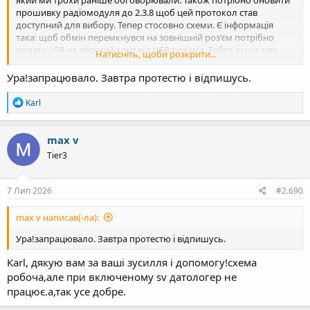
який ми трохи раніше обговорювали. Також потрібно оновити
прошивку радіомодуля до 2.3.8 щоб цей протокол став
доступний для вибору. Тепер стосовно схеми. Є інформація
така: щоб обмін перемкнувся на зовнішній роз'єм потрібно
подати +5В на перший контакт USB роз'єма. Тобто якщо там
Натисніть, щоби розкрити...
такого рівня нема, то обмін буде йти з внутрішнім даталогером.
Якщо є - то з зовнішнім пристроєм. Я не знаю яка там
Ура!запрацювало. Завтра протестю і відпишусь.
схемотехніка (транзистор чи логічний елемент). Може там і
резистора з 12В вистачить. Але це треба досліджувати. Тому
Р
Karl
поки не ризикуйте - знайдіть десь ці +5В і подайте туди.
е
а
к
Чекаю на результати.
max v
ц
Tier3
і
ї
:
7 Лип 2026
#2.690
max v написав(-ла):
Ура!запрацювало. Завтра протестю і відпишусь.
Каrl, дякую вам за ваші зусилля і допомогу!схема
робоча,але при включеному sv датологер не
працює.а,так усе добре.