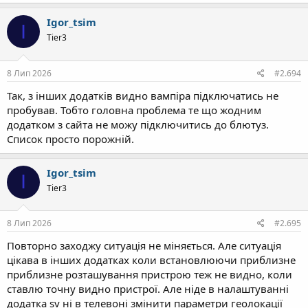
Igor_tsim
I
Tier3
8 Лип 2026
#2.694
Так, з інших додатків видно вампіра підключатись не
пробував. Тобто головна проблема те що жодним
додатком з сайта не можу підключитись до блютуз.
Список просто порожній.
Igor_tsim
I
Tier3
8 Лип 2026
#2.695
Повторно заходжу ситуація не міняється. Але ситуація
цікава в інших додатках коли встановлюючи приблизне
приблизне розташування пристрою теж не видно, коли
ставлю точну видно пристрої. Але ніде в налаштуванні
додатка sv ні в телевоні змінити параметри геолокації