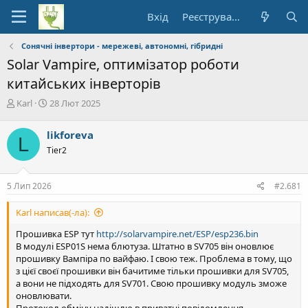
Вхід
Реєстрування
Сонячні інвертори - мережеві, автономні, гібридні
Solar Vampire, оптимізатор роботи
китайських інверторів
А
Д
Karl
28 Лют 2025
в
а
т
т
likforeva
L
о
а
Tier2
р
п
т
о
е
ч
5 Лип 2026
#2.681
м
а
и
т
Karl написав(-ла):
к
у
Прошивка ESP тут
http://solarvampire.net/ESP/esp236.bin
В модулі ESP01S нема блютуза. Штатно в SV705 він оновлює
прошивку Вампіра по вайфаю. І свою теж. Проблема в тому, що
з цієї своєї прошивки він бачитиме тільки прошивки для SV705,
а вони не підходять для SV701. Свою прошивку модуль зможе
оновлювати.
Протокол обміну надішлю в приватні повідомлення.