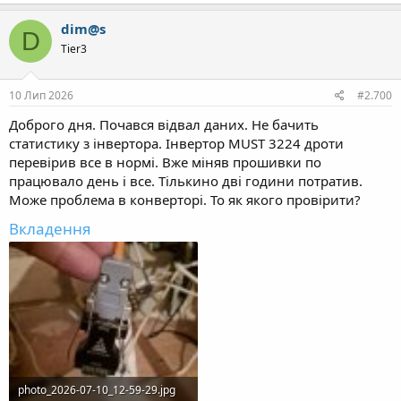
а
к
dim@s
D
ц
Tier3
і
ї
:
10 Лип 2026
#2.700
Доброго дня. Почався відвал даних. Не бачить
статистику з інвертора. Інвертор MUST 3224 дроти
перевірив все в нормі. Вже міняв прошивки по
працювало день і все. Тількино дві години потратив.
Може проблема в конверторі. То як якого провірити?
Вкладення
photo_2026-07-10_12-59-29.jpg