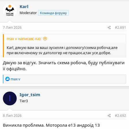
Karl
Moderator
Команда форуму
7 Лип 2026
#2.691
max v написав(-ла):
Каrl, дякую вам за ваші зусилля і допомогу!схема робоча,але
при включеному sv датологер не працює.а,так усе добре.
Дякую за відгук. Значить схема робоча, буду публікувати
її офіційно.
Р
max v
е
а
к
Igor_tsim
I
ц
Tier3
і
ї
:
8 Лип 2026
#2.692
Виникла проблема. Моторола е13 андроїд 13