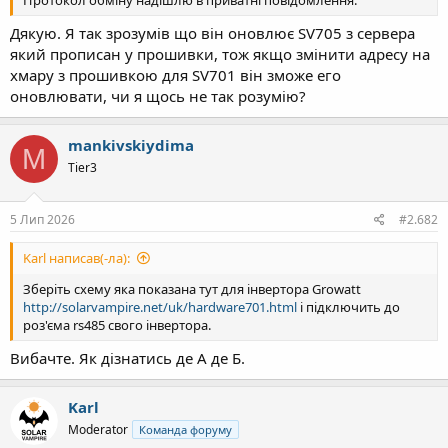
Дякую. Я так зрозумів що він оновлює SV705 з сервера
який прописан у прошивки, тож якщо змінити адресу на
хмару з прошивкою для SV701 він зможе его
оновлювати, чи я щось не так розумію?
mankivskiydima
M
Tier3
5 Лип 2026
#2.682
Karl написав(-ла):
Зберіть схему яка показана тут для інвертора Growatt
http://solarvampire.net/uk/hardware701.html
і підключить до
роз'єма rs485 свого інвертора.
Вибачте. Як дізнатись де А де Б.
Karl
Moderator
Команда форуму