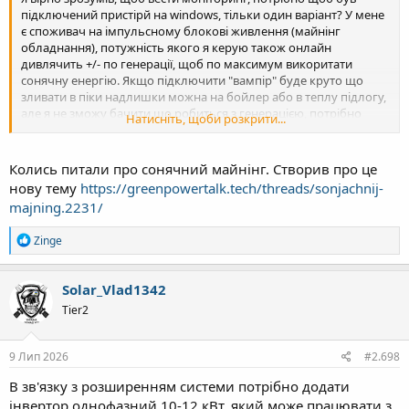
підключений пристірй на windows, тільки один варіант? У мене
є споживач на імпульсному блокові живлення (майнінг
обладнання), потужність якого я керую також онлайн
дивлячить +/- по генерації, щоб по максимум викоритати
сонячну енергію. Якщо підключити "вампір" буде круто що
зливати в піки надлишки можна на бойлер або в теплу підлогу,
але я не зможу бачити що робиться з генерацією, потрібно
Натисніть, щоби розкрити...
тільки підходити дивитися на екран інвертора... Чи можливо є
якісь інші варіанти? (якось не зручно тримати постійно
увімкнений додатково пк )
Колись питали про сонячний майнінг. Створив про це
нову тему
https://greenpowertalk.tech/threads/sonjachnij-
majning.2231/
Р
Zinge
е
а
к
Solar_Vlad1342
ц
Tier2
і
ї
:
9 Лип 2026
#2.698
В зв'язку з розширенням системи потрібно додати
інвертор однофазний 10-12 кВт, який може працювати з