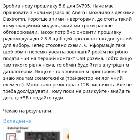
Зробив нову прошивку 5.8 для SV705. Наче має
працювати з новими Jsdsolar, Anern і можливо з деякими
Daxtromn. Коротше з тими інверторами, де стоїть такий
комунікаційний модуль, який ми трохи раніше
обговорювали. Також потрібно оновити прошивку
радіомодуля до 2.3.8 щоб цей протокол став доступний
для вибору. Тепер стосовно схеми. Є інформація така:
щоб обмін перемкнувся на зовнішній роз'єм потрібно
подати +5В на перший контакт USB роз'єма. Тобто якщо
там такого рівня нема, то обмін буде йти з внутрішнім
даталогером. Якщо є - то з зовнішнім пристроєм. Я не
знаю яка там схемотехніка (транзистор чи логічний
елемент). Може там і резистора з 12В вистачить. Але це
треба досліджувати. Тому поки не ризикуйте - знайдіть
десь ці +5В і подайте туди.
Чекаю на результати.
Вкладення