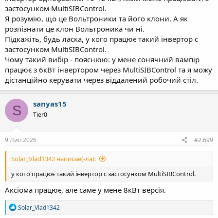
застосунком MultiSIBControl.
Я розумію, що це Вольтроники та його клони. А як
розпізнати це клон Вольтроника чи ні.
Підкажіть, будь ласка, у кого працює такий інвертор с
застосунком MultiSIBControl.
Чому такий вибір - пояснюю: у мене сонячний вампір
працює з 6кВт інвертором через MultiSIBControl та я можу
дістанційно керувати через віддалений робочий стіл.
sanyas15
S
Tier0
9 Лип 2026
#2.699
Solar_Vlad1342 написав(-ла):
у кого працює такий інвертор с застосунком MultiSIBControl.
Аксіома працює, але саме у мене 8кВт версія.
Р
Solar_Vlad1342
е