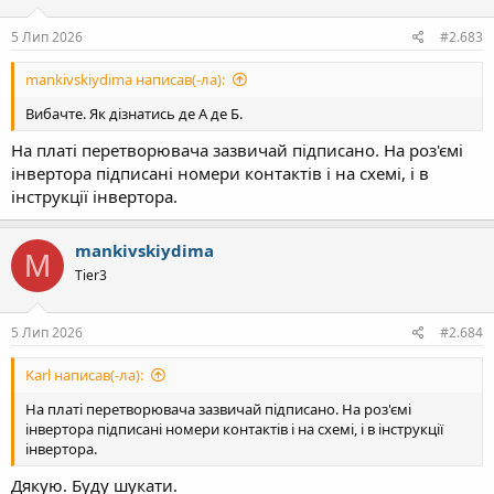
5 Лип 2026
#2.683
mankivskiydima написав(-ла):
Вибачте. Як дізнатись де А де Б.
На платі перетворювача зазвичай підписано. На роз'ємі
інвертора підписані номери контактів і на схемі, і в
інструкції інвертора.
mankivskiydima
M
Tier3
5 Лип 2026
#2.684
Karl написав(-ла):
На платі перетворювача зазвичай підписано. На роз'ємі
інвертора підписані номери контактів і на схемі, і в інструкції
інвертора.
Дякую. Буду шукати.