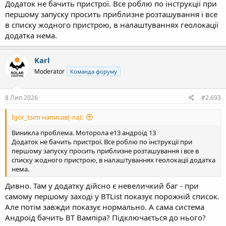
Додаток не бачить пристрої. Все роблю по інструкції при
першому запуску просить приблизне розташування і все
в списку жодного пристрою, в налаштуваннях геолокації
додатка нема.
Karl
Moderator
Команда форуму
8 Лип 2026
#2.693
Igor_tsim написав(-ла):
Виникла проблема. Моторола е13 андроїд 13
Додаток не бачить пристрої. Все роблю по інструкції при
першому запуску просить приблизне розташування і все в
списку жодного пристрою, в налаштуваннях геолокації додатка
нема.
Дивно. Там у додатку дійсно є невеличкий баг - при
самому першому заході у BTList показує порожній список.
Але потім завжди показує нормально. А сама система
Андроїд бачить BT Вампіра? Підключається до нього?