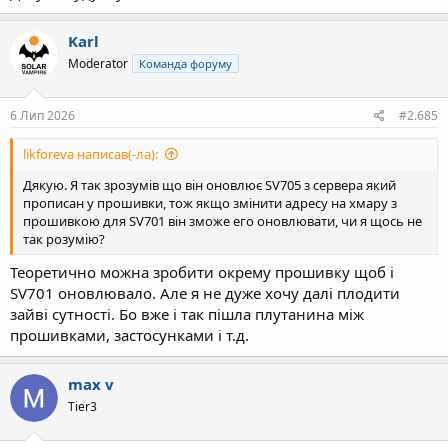
Karl
Moderator
Команда форуму
6 Лип 2026
#2.685
likforeva написав(-ла):
Дякую. Я так зрозумів що він оновлює SV705 з сервера який
прописан у прошивки, тож якщо змінити адресу на хмару з
прошивкою для SV701 він зможе его оновлювати, чи я щось не
так розумію?
Теоретично можна зробити окрему прошивку щоб і
SV701 оновлювало. Але я не дуже хочу далі плодити
зайві сутності. Бо вже і так пішла плутанина між
прошивками, застосунками і т.д.
max v
Tier3