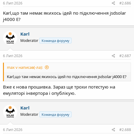
6 Лип 2026
#2.686
Karl,що там немає якихось ідей по підключення jsdsolar
j4000 E?
Karl
Moderator
Команда форуму
6 Лип 2026
#2.687
max v написав(-ла):
Karl,що там немає якихось ідей по підключення jsdsolar j4000 E?
Вже є нова прошивка. Зараз ще трохи потестую на
емуляторі інвертора і опублікую.
Karl
Moderator
Команда форуму
6 Лип 2026
#2.688