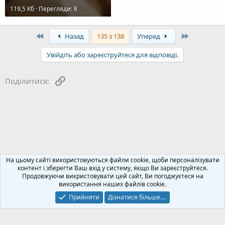
119,5 Кб · Перегляди: 8
First
Last
Назад
135 з 138
Уперед
Увійдіть або зареєструйтеся для відповіді.
Посилання
Поділитися:
Сонячні інвертори - мережеві, автономні, гібридні
На цьому сайті використовуються файли cookie, щоби персоналізувати
контент і зберегти Ваш вхід у систему, якщо Ви зареєструйтеся.
Продовжуючи викристовувати цей сайт, Ви погоджуєтеся на
Зворотний зв'язок
Політика конфіденційності
Допомога
використання наших файлів cookie.
Блог
R
S
Прийняти
Дізнатися більше.…
S