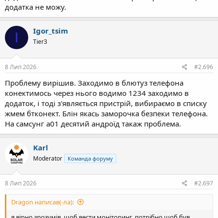
додатка не можу.
Igor_tsim
I
Tier3
8 Лип 2026
#2.696
Проблему вирішив. Заходимо в блютуз телефона
конектимось через нього водимо 1234 заходимо в
додаток, і тоді з'являється пристрій, вибираємо в списку
жмем бтконект. Блін якась заморочка безпеки телефона.
На самсунг а01 десятий андроїд такаж проблема.
Karl
Moderator
Команда форуму
8 Лип 2026
#2.697
Dragon написав(-ла):
я вірно зрозумів, щоб вести моніторинг, потрібно щоб був