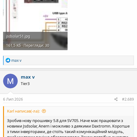
jsdsolar51.jpg
161,5 Кб · Перегляди: 30
Р
max v
е
а
к
max v
ц
Tier3
і
ї
:
6 Лип 2026
#2.689
Karl написав(-ла):
Зробив нову прошивку 5.8 для SV705. Наче має працювати з
новими Jsdsolar, Anern і можливо з деякими Daxtromn. Коротше
з тими інверторами, де стоїть такий комунікаційний модуль,