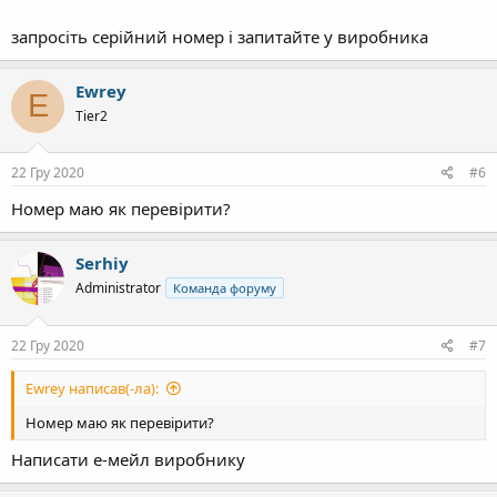
запросіть серійний номер і запитайте у виробника
Ewrey
E
Tier2
22 Гру 2020
#6
Номер маю як перевірити?
Serhiy
Administrator
Команда форуму
22 Гру 2020
#7
Ewrey написав(-ла):
Номер маю як перевірити?
Написати е-мейл виробнику