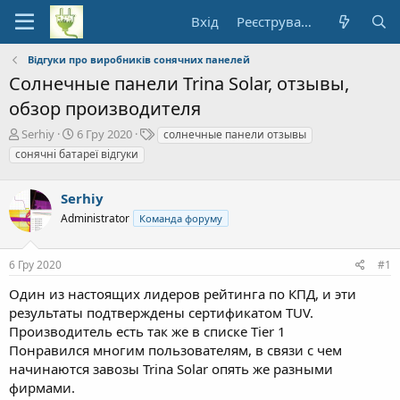
Вхід
Реєстрування
Відгуки про виробників сонячних панелей
Солнечные панели Trina Solar, отзывы,
обзор производителя
А
Д
Т
Serhiy
6 Гру 2020
солнечные панели отзывы
в
а
е
сонячні батареї відгуки
т
т
ґ
о
а
и
р
Serhiy
п
т
о
Administrator
Команда форуму
е
ч
м
а
и
т
6 Гру 2020
#1
к
Один из настоящих лидеров рейтинга по КПД, и эти
у
результаты подтверждены сертификатом TUV.
Производитель есть так же в списке Tier 1
Понравился многим пользователям, в связи с чем
начинаются завозы Trina Solar опять же разными
фирмами.