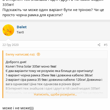
335вт!
Підскажіть чи може один варіант бути не тріною? Чи це
просто чорна рамка для красоти?
Dalet
Tier0
22 Гру 2020
#5
Ewrey написав(-ла):
Доброго дня!
Колегі Trina Solar 335вт моно 9вв!
Є два варіанти тому не розумію яка блище до оригіналу!
1-варіант чорна рамка 35мм 9вв і довжина кабелю 38см!
2-варіант сіра рамка 35 9вв і довжина кабелю 120см! Довжина і
вага однакова! Ціна теж однакова в різних фірм!
В Інтернеті теж знайшов і одні і другі в тій самій моделі 335вт!
Підскажіть чи може один варіант бути не тріною? Чи це просто
Натисніть, щоби розкрити...
чорна рамка для красоти?
може і не може)))