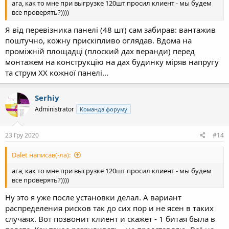
ага, как то мне при выгрузке 120шт просил клиент - мы будем
все проверять?))))
Я від перевізника панелі (48 шт) сам забирав: вантажив
поштучно, кожну прискіпливо оглядав. Вдома на
проміжній площадці (плоский дах веранди) перед
монтажем на конструкцію на дах будинку міряв напругу
та струм ХХ кожної панелі...
Serhiy
Administrator
Команда форуму
23 Гру 2020
#14
Dalet написав(-ла):
ага, как то мне при выгрузке 120шт просил клиент - мы будем
все проверять?))))
Ну это я уже после установки делал. А вариант
распределения рисков так до сих пор и не ясен в таких
случаях. Вот позвонит клиент и скажет - 1 битая была в