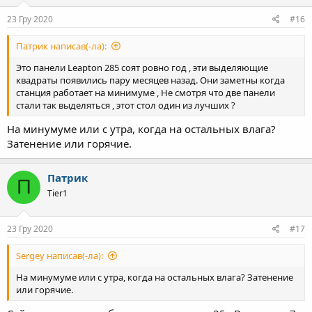
23 Гру 2020
#16
Патрик написав(-ла):
Это панели Leapton 285 cоят ровно год , эти выделяющие
квадраты появились пару месяцев назад. Они заметны когда
станция работает на минимуме , Не смотря что две панели
стали так выделяться , этот стол один из лучших ?
На минумуме или с утра, когда на остальных влага?
Затенение или горячие.
Патрик
П
Tier1
23 Гру 2020
#17
Sergey написав(-ла):
На минумуме или с утра, когда на остальных влага? Затенение
или горячие.