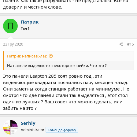
палете. Как такое разруливать - не представляю. Всё на
доверии и честном слове.
Патрик
П
Tier1
23 Гру 2020
#15
Патрик написав(-ла):
На панеле выделяются некоторые ячейки. Что это ?
Это панели Leapton 285 cоят ровно год , эти
выделяющие квадраты появились пару месяцев назад.
Они заметны когда станция работает на минимуме , Не
смотря что две панели стали так выделяться , этот стол
один из лучших ? Ваш совет что можно сделать, или
забить на это ?
Serhiy
Administrator
Команда форуму