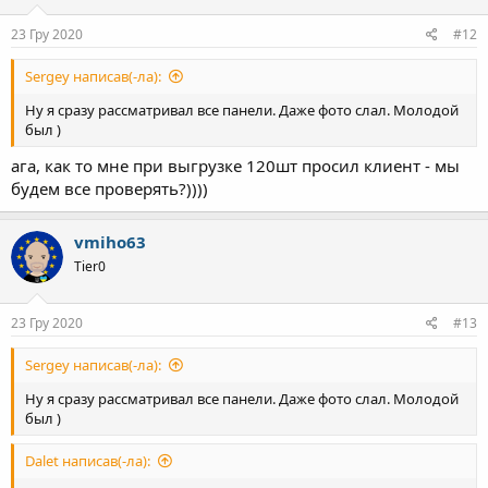
23 Гру 2020
#12
Sergey написав(-ла):
Ну я сразу рассматривал все панели. Даже фото слал. Молодой
был )
ага, как то мне при выгрузке 120шт просил клиент - мы
будем все проверять?))))
vmiho63
Tier0
23 Гру 2020
#13
Sergey написав(-ла):
Ну я сразу рассматривал все панели. Даже фото слал. Молодой
был )
Dalet написав(-ла):