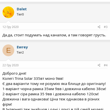
Dalet
Tier0
12 Гру 2020
#3
Да.да, стоит подумать над каналом, а там говорят грусть.
Ewrey
E
Tier2
22 Гру 2020
#4
Доброго дня!
Колегі Trina Solar 335вт моно 9вв!
Є два варіанти тому не розумію яка блище до оригіналу!
1-варіант чорна рамка 35мм 9вв і довжина кабелю 38см!
2-варіант сіра рамка 35 9вв і довжина кабелю 120см!
Довжина і вага однакова! Ціна теж однакова в різних
фірм!
В Інтернеті теж знайшов і одні і другі в тій самій моделі