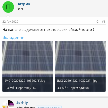
Патрик
П
Tier1
22 Гру 2020
#8
На панеле выделяются некоторые ячейки. Что это ?
Вкладення
IMG_20201222_103202[1].jpg
IMG_20201222_103202[1].jpg
3,4 Mб · Перегляди: 62
3,4 Mб · Перегляди: 58
Serhiy
Administrator
Команда форуму