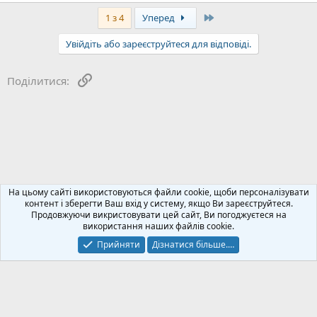
Last
1 з 4
Уперед
Увійдіть або зареєструйтеся для відповіді.
Посилання
Поділитися:
Відгуки про виробників сонячних панелей
На цьому сайті використовуються файли cookie, щоби персоналізувати
контент і зберегти Ваш вхід у систему, якщо Ви зареєструйтеся.
Продовжуючи викристовувати цей сайт, Ви погоджуєтеся на
Зворотний зв'язок
Політика конфіденційності
Допомога
використання наших файлів cookie.
Блог
R
S
Прийняти
Дізнатися більше.…
S