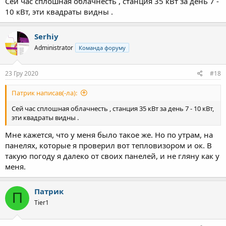
Сей час сплошная облачнесть , станция 35 кВт за день 7 -
10 кВт, эти квадраты видны .
Serhiy
Administrator
Команда форуму
23 Гру 2020
#18
Патрик написав(-ла):
Сей час сплошная облачнесть , станция 35 кВт за день 7 - 10 кВт,
эти квадраты видны .
Мне кажется, что у меня было такое же. Но по утрам, на
панелях, которые я проверил вот тепловизором и ок. В
такую погоду я далеко от своих панелей, и не гляну как у
меня.
Патрик
П
Tier1