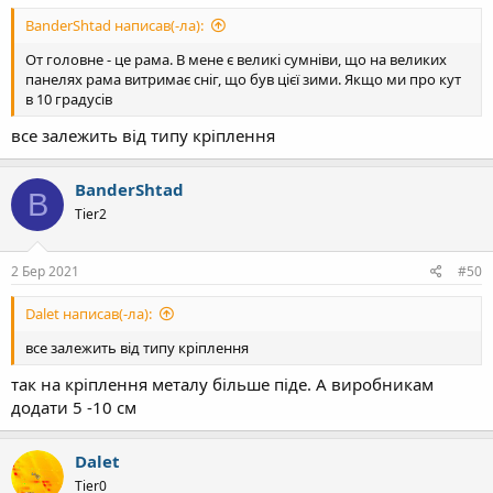
BanderShtad написав(-ла):
От головне - це рама. В мене є великі сумніви, що на великих
панелях рама витримає сніг, що був цієї зими. Якщо ми про кут
в 10 градусів
все залежить від типу кріплення
BanderShtad
B
Tier2
2 Бер 2021
#50
Dalet написав(-ла):
все залежить від типу кріплення
так на кріплення металу більше піде. А виробникам
додати 5 -10 см
Dalet
Tier0