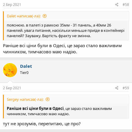
2 Бер 2021
#58
Dalet написав(-ла):
пояснюю. в палеті з рамкою 35мм - 31 панель, а 40мм 26
панелей. увага питання, наскільки меньше приїде в контейнері
панелей? Зауважу. Вартість фрахту не змінна.
Раніше всі ціни були в Одесі, це зараз стало важливим
чинником, тимчасово маю надію.
Dalet
Tier0
2 Бер 2021
#59
Sergey написав(-ла):
Раніше всі ціни були в Одесі
, це зараз стало важливим
чинником, тимчасово маю надію.
тут не зрозумів, перепитаю, це про?