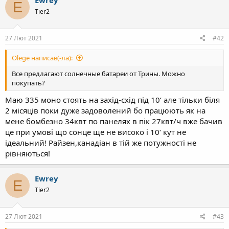
Ewrey
E
Tier2
27 Лют 2021
#42
Olege написав(-ла):
Все предлагают солнечные батареи от Трины. Можно
покупать?
Маю 335 моно стоять на захід-схід під 10‘ але тільки біля
2 місяців поки дуже задоволений бо працюють як на
мене бомбезно 34квт по панелях в пік 27квт/ч вже бачив
це при умові що сонце ще не високо і 10‘ кут не
ідеальний! Райзен,канадіан в тій же потужності не
рівняються!
Ewrey
E
Tier2
27 Лют 2021
#43