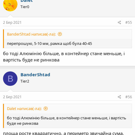
Dalet
Tier0
2 Бер 2021
#55
BanderShtad написав(-ла):
перепрошую, 5-10 мм, рамка щоб була 40-45
бо тоді Алюмінію більше, в контейнер стане меньше, і
вартість буде не ринкова
BanderShtad
B
Tier2
2 Бер 2021
#56
Dalet написав(-ла):
бо тоді Алюмінію більше, в контейнер стане меньше, і вартість
буде не ринкова
площа росте квадратично, а периметр звичайна сума.