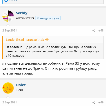
Ewrey
е
а
к
Serhiy
ц
Administrator
Команда форуму
і
ї
:
2 Бер 2021
#48
BanderShtad написав(-ла):
От головне - це рама. В мене є великі сумніви, що на великих
панелях рама витримає сніг, що був цієї зими. Якщо ми про кут
в 10 градусів
я подивився декількох виробників. Рама 35 у всіх, тому
це питання не до Тріни. Є ті, хто роблять грубшу раму,
але за інші гроші.
Dalet
Tier0
2 Бер 2021
#49