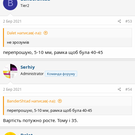
B
Tier2
2 Бер 2021
#53
Dalet написав(-ла):
не зрозумів
перепрошую, 5-10 мм, рамка щоб була 40-45
Serhiy
Administrator
Команда форуму
2 Бер 2021
#54
BanderShtad написав(-ла):
перепрошую, 5-10 мм, рамка щоб була 40-45
Вартість потужно росте. Тому і 35.