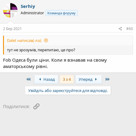
Serhiy
Administrator
Команда форуму
2 Бер 2021
#60
Dalet написав(-ла):
тут не зрозумів, перепитаю, це про?
Fob Одеса були ціни. Коли я взнавав на свому
аматорському рівні.
First
Last
Назад
3 з 4
Уперед
Увійдіть або зареєструйтеся для відповіді.
Посилання
Поділитися: