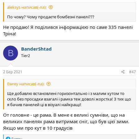
aleksys написав(-ла):
По чому? Чому продаєте бомбезні панелі???
Не продаю! Я поділився інформацією по саме 335 панелі
Тріна!
BanderShtad
B
Tier2
2 Бер 2021
#47
Ewrey написав(-ла):
Ще добавлю встановлені горизонтально і з малим кутом то
скло без просадки взагалі і рамка теж доволі жорстка! З тих що
я бачив панелей ці в візуалі найкращі!
От головне - це рама. В мене є великі сумніви, що на
великих панелях рама витримає сніг, що був цієї зими.
Якщо ми про кут в 10 градусів
Р