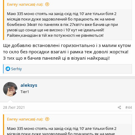
Ewrey написав(-ла):
Маю 335 моно стоять на захід-схід під 10‘ але тільки біля 2
місяців поки дуже задоволений бо працюють як на мене
бомбезно 34квт по панелях в пік 27квт/ч вже бачив це при
умові що сонце ще не високо і 10‘ кут не ідеальний!
Райзен,канадіан в тій же потужності не рівняються!
Ще добавлю встановлені горизонтально і з малим кутом
то скло без просадки взагалі і рамка теж доволі жорстка!
З тих що я бачив панелей ці в візуалі найкращі!
Р
Serhiy
е
а
к
aleksys
ц
Tier1
і
ї
:
28 Лют 2021
#44
Ewrey написав(-ла):
Маю 335 моно стоять на захід-схід під 10‘ але тільки біля 2
місяців поки дуже задоволений бо працюють як на мене