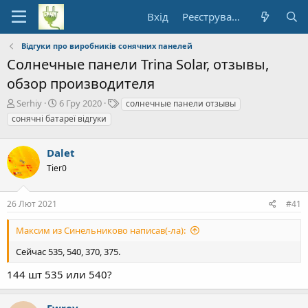
Вхід
Реєстрування
Відгуки про виробників сонячних панелей
Солнечные панели Trina Solar, отзывы,
обзор производителя
А
Д
Т
Serhiy
6 Гру 2020
солнечные панели отзывы
в
а
е
сонячні батареї відгуки
т
т
ґ
о
а
и
р
Dalet
п
т
о
Tier0
е
ч
м
а
и
т
26 Лют 2021
#41
к
у
Максим из Синельниково написав(-ла):
Сейчас 535, 540, 370, 375.
144 шт 535 или 540?