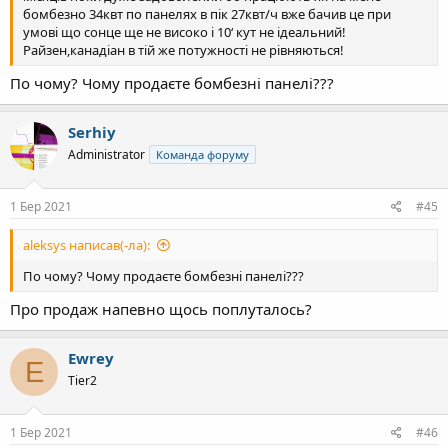
бомбезно 34квт по панелях в пік 27квт/ч вже бачив це при
умові що сонце ще не високо і 10‘ кут не ідеальний!
Райзен,канадіан в тій же потужності не рівняються!
По чому? Чому продаєте бомбезні панелі???
Serhiy
Administrator
Команда форуму
1 Бер 2021
#45
aleksys написав(-ла):
По чому? Чому продаєте бомбезні панелі???
Про продаж напевно щось поплуталось?
Ewrey
E
Tier2
1 Бер 2021
#46