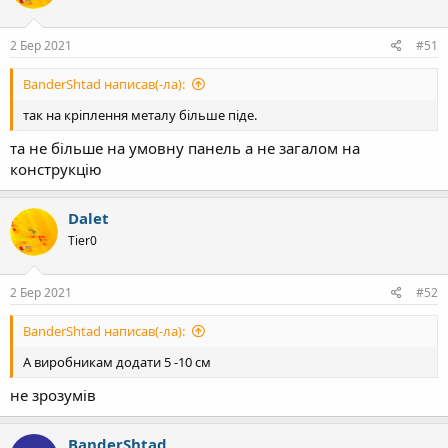
2 Бер 2021
#51
BanderShtad написав(-ла):
так на кріплення металу більше піде.
та не більше на умовну панель а не загалом на
конструкцію
Dalet
Tier0
2 Бер 2021
#52
BanderShtad написав(-ла):
А виробникам додати 5 -10 см
не зрозумів
BanderShtad