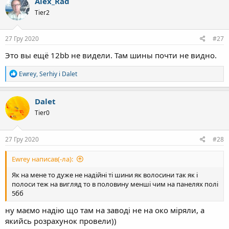
Alex_Rad
Tier2
27 Гру 2020
#27
Это вы ещё 12bb не видели. Там шины почти не видно.
Р
Ewrey
,
Serhiy
і
Dalet
е
а
к
Dalet
ц
Tier0
і
ї
:
27 Гру 2020
#28
Ewrey написав(-ла):
Як на мене то дуже не надійні ті шини як волосини так як і
полоси теж на вигляд то в половину менші чим на панелях полі
5бб
ну маємо надію що там на заводі не на око міряли, а
якийсь розрахунок провели))