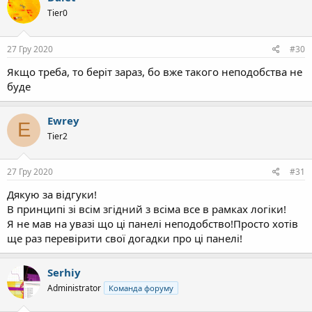
ц
Tier0
і
ї
:
27 Гру 2020
#30
Якщо треба, то беріт зараз, бо вже такого неподобства не
буде
Ewrey
E
Tier2
27 Гру 2020
#31
Дякую за відгуки!
В принципі зі всім згідний з всіма все в рамках логіки!
Я не мав на увазі що ці панелі неподобство!Просто хотів
ще раз перевірити свої догадки про ці панелі!
Serhiy
Administrator
Команда форуму