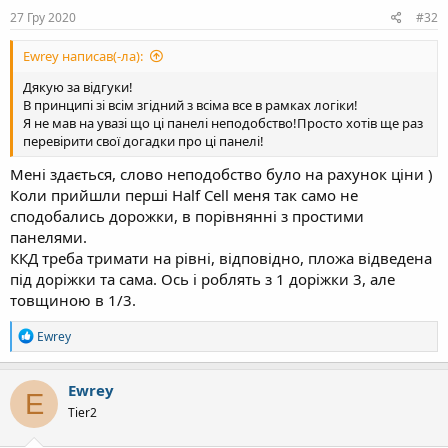
27 Гру 2020
#32
Ewrey написав(-ла):
Дякую за відгуки!
В принципі зі всім згідний з всіма все в рамках логіки!
Я не мав на увазі що ці панелі неподобство!Просто хотів ще раз
перевірити свої догадки про ці панелі!
Мені здається, слово неподобство було на рахунок ціни )
Коли прийшли перші Half Cell меня так само не
сподобались дорожки, в порівнянні з простими
панелями.
ККД треба тримати на рівні, відповідно, пложа відведена
під доріжки та сама. Ось і роблять з 1 доріжки 3, але
товщиною в 1/3.
Р
Ewrey
е
а
к
Ewrey
E
ц
Tier2
і
ї
: