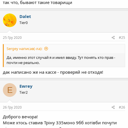
так что, бывают такие товарищи
Dalet
Tier0
25 Гру 2020
#25
Sergey написав(-ла):
Да, именно этот случай я и имел ввиду. Тут понять кто прав -
почти не реально.
дак написано же на кассе - проверяй не отходя!
Ewrey
E
Tier2
26 Гру 2020
#26
Доброго вечора!
Може хтось ставив Тріну 335моно 9бб хотівби почути