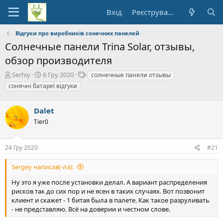
Вхід
Реєстрування
Відгуки про виробників сонячних панелей
Солнечные панели Trina Solar, отзывы,
обзор производителя
А
Д
Т
Serhiy
6 Гру 2020
солнечные панели отзывы
в
а
е
сонячні батареї відгуки
т
т
ґ
о
а
и
р
Dalet
п
т
о
Tier0
е
ч
м
а
и
т
24 Гру 2020
#21
к
у
Sergey написав(-ла):
Ну это я уже после установки делал. А вариант распределения
рисков так до сих пор и не ясен в таких случаях. Вот позвонит
клиент и скажет - 1 битая была в палете. Как такое разруливать
- не представляю. Всё на доверии и честном слове.