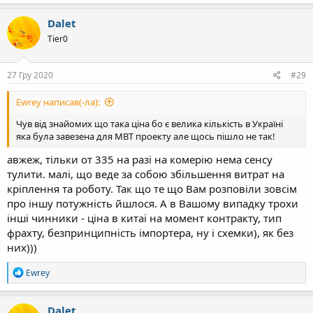
Dalet
Tier0
27 Гру 2020
#29
Ewrey написав(-ла):
Чув від знайомих що така ціна бо є велика кількість в Україні
яка була завезена для МВТ проекту але щось пішло не так!
авжеж, тільки от 335 на разі на комерію нема сенсу
тулити. малі, що веде за собою збільшення витрат на
кріплення та роботу. Так що те що Вам розповіли зовсім
про іншу потужність йшлося. А в Вашому випадку трохи
інші чинники - ціна в китаї на момент контракту, тип
фрахту, безпринципність імпортера, ну і схемки), як без
них)))
Р
Ewrey
е
а
к
Dalet