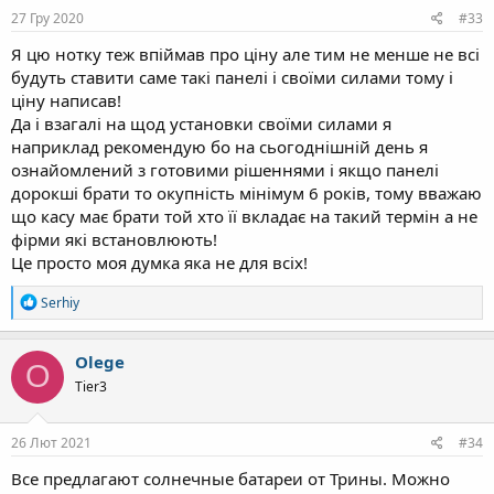
27 Гру 2020
#33
Я цю нотку теж впіймав про ціну але тим не менше не всі
будуть ставити саме такі панелі і своїми силами тому і
ціну написав!
Да і взагалі на щод установки своїми силами я
наприклад рекомендую бо на сьогоднішній день я
ознайомлений з готовими рішеннями і якщо панелі
дорокші брати то окупність мінімум 6 років, тому вважаю
що касу має брати той хто її вкладає на такий термін а не
фірми які встановлюють!
Це просто моя думка яка не для всіх!
Р
Serhiy
е
а
к
Olege
O
ц
Tier3
і
ї
:
26 Лют 2021
#34
Все предлагают солнечные батареи от Трины. Можно