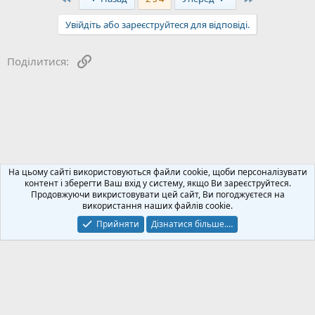
ц
і
Увійдіть або зареєструйтеся для відповіді.
ї
:
Посилання
Поділитися:
Відгуки про виробників сонячних панелей
На цьому сайті використовуються файли cookie, щоби персоналізувати
контент і зберегти Ваш вхід у систему, якщо Ви зареєструйтеся.
Продовжуючи викристовувати цей сайт, Ви погоджуєтеся на
Зворотний зв'язок
Політика конфіденційності
Допомога
використання наших файлів cookie.
Блог
R
S
Прийняти
Дізнатися більше.…
S