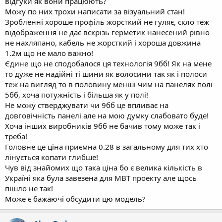
відгуки як вони працюють?
Можу по них трохи написати за візуальний стан!
Зробленні хороше профіль жорсткий не гуляє, скло теж
відображення не дає вскрізь герметик нанесений рівно
не нахляпано, кабель не жорсткий і хороша довжина
1.2м що не мало важно!
Єдине що не сподобалося ця технологія 9бб! Як на мене
то дуже не надійні ті шини як волосини так як і полоси
теж на вигляд то в половину менші чим на панелях полі
5бб, хоча потужність і більша як у полі!
Не можу стверджувати чи 9бб це впливає на
довговічність панелі але на мою думку слабовато буде!
Хоча інших виробників 9бб не бачив тому може так і
треба!
Головне це ціна приємна 0.28 в загальному для тих хто
лінується копати глибше!
Чув від знайомих що така ціна бо є велика кількість в
Україні яка була завезена для МВТ проекту але щось
пішло не так!
Може є бажаючі обсудити цю модель?