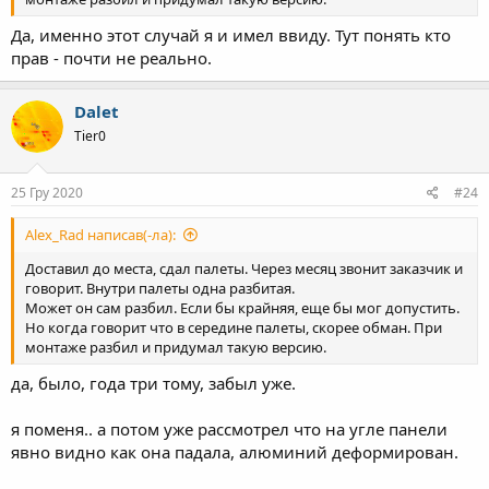
Да, именно этот случай я и имел ввиду. Тут понять кто
прав - почти не реально.
Dalet
Tier0
25 Гру 2020
#24
Alex_Rad написав(-ла):
Доставил до места, сдал палеты. Через месяц звонит заказчик и
говорит. Внутри палеты одна разбитая.
Может он сам разбил. Если бы крайняя, еще бы мог допустить.
Но когда говорит что в середине палеты, скорее обман. При
монтаже разбил и придумал такую версию.
да, было, года три тому, забыл уже.
я поменя.. а потом уже рассмотрел что на угле панели
явно видно как она падала, алюминий деформирован.