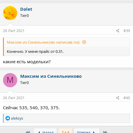
Dalet
Tier0
26 Лют 2021
#39
Максим из Синельниково написав(-ла):
Конечно. У меня прайс от 0.31.
какие есть модельки?
Максим из Синельниково
М
Tier0
26 Лют 2021
#40
Сейчас 535, 540, 370, 375.
Р
aleksys
е
а
к
First
Last
Назад
2 з 4
Уперед