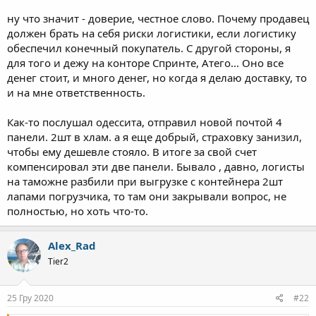
ну что значит - доверие, честное слово. Почему продавец
должен брать на себя риски логистики, если логистику
обеспечил конечный покупатель. С другой стороны, я
для того и дежу на конторе Спринте, Атего... Оно все
денег стоит, и много денег, но когда я делаю доставку, то
и на мне ответственность.
Как-то послушал одессита, отправил новой почтой 4
панели. 2шт в хлам. а я еще добрый, страховку занизил,
чтобы ему дешевле стояло. В итоге за свой счет
компенсировал эти две панели. Бывало , давно, логисты
на таможне разбили при выгрузке с контейнера 2шт
лапами погрузчика, то там они закрывали вопрос, не
полностью, но хоть что-то.
Alex_Rad
Tier2
25 Гру 2020
#22