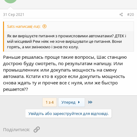
31 Сер 2021
#20
Sats написав(-ла):
Як ви вирішуєте питання з промисловими автоматами? ДТЕК і
мій місцевий Рем ніяк не хоче вирішувати це питання. Вони
горять, а ми змінюємо і знов по колу.
Раньше решалась проще такие вопросы, Шас станцию
дострою буду смотреть, по результатам напишу. Или
промышленник или докупать мощность на смену
автомата. Кстати кто в курсе если докупить мощность
снова ждать ту и прочее все с нуля, или же быстро
решается??
Last
1 з 4
Уперед
Увійдіть або зареєструйтеся для відповіді.
Посилання
Поділитися: