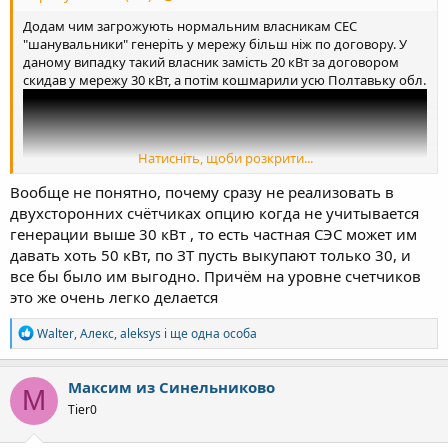
Додам чим загрожують нормальним власникам СЕС
"шанувальники" генеріть у мережу більш ніж по договору. У
даному випадку такий власник замість 20 кВт за договором
скидав у мережу 30 кВт, а потім кошмарили усю Полтавьку обл.
Натисніть, щоби розкрити...
Вообще не понятно, почему сразу не реализовать в
двухсторонних счётчиках опцию когда не учитывается
генерации выше 30 кВт , то есть частная СЭС может им
давать хоть 50 кВт, по ЗТ пусть выкупают только 30, и
все бы было им выгодно. Причём на уровне счетчиков
это же очень легко делается
Р
Walter
,
Алекс
,
aleksys
і ще одна особа
е
а
к
Максим из Синельниково
М
ц
Tier0
і
ї
: