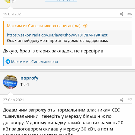
ї
:
19 Січ 2021
#6
Максим из Синельниково написав(-ла):
https://zakon.rada.gov.ua/laws/show/v1817874-19#Text
Ось чинний документ про зт по домогосподарствам.
Дякую, брав із старих закладок, не перевірив.
Р
Максим из Синельниково
е
а
к
noprofy
ц
Tier1
і
ї
:
27 Сер 2021
#7
Додам чим загрожують нормальним власникам СЕС
"шанувальники" генеріть у мережу більш ніж по
договору. У даному випадку такий власник замість 20
кВт за договором скидав у мережу 30 кВт, а потім