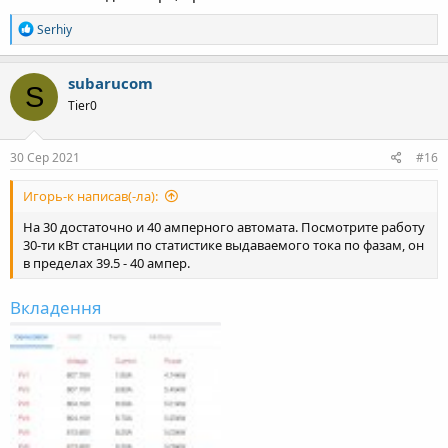
Р
Serhiy
е
а
к
subarucom
S
ц
Tier0
і
ї
:
30 Сер 2021
#16
Игорь-к написав(-ла):
На 30 достаточно и 40 амперного автомата. Посмотрите работу
30-ти кВт станции по статистике выдаваемого тока по фазам, он
в пределах 39.5 - 40 ампер.
Вкладення