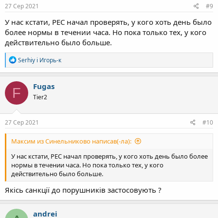
27 Сер 2021
#9
У нас кстати, РЕС начал проверять, у кого хоть день было
более нормы в течении часа. Но пока только тех, у кого
действительно было больше.
Р
Serhiy
і
Игорь-к
е
а
к
Fugas
F
ц
Tier2
і
ї
:
27 Сер 2021
#10
Максим из Синельниково написав(-ла):
У нас кстати, РЕС начал проверять, у кого хоть день было более
нормы в течении часа. Но пока только тех, у кого
действительно было больше.
Якісь санкції до порушників застосовують ?
andrei