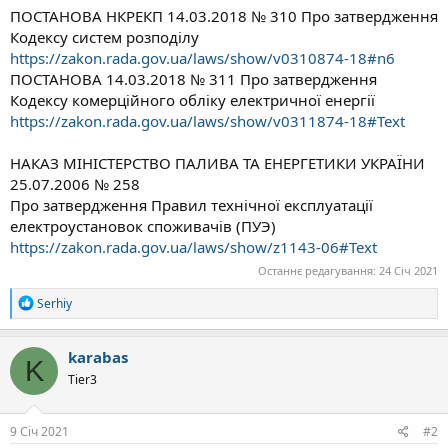
ПОСТАНОВА НКРЕКП 14.03.2018 № 310 Про затвердження
Кодексу систем розподілу
https://zakon.rada.gov.ua/laws/show/v0310874-18#n6
ПОСТАНОВА 14.03.2018 № 311 Про затвердження
Кодексу комерційного обліку електричної енергії
https://zakon.rada.gov.ua/laws/show/v0311874-18#Text
НАКАЗ МІНІСТЕРСТВО ПАЛИВА ТА ЕНЕРГЕТИКИ УКРАЇНИ
25.07.2006 № 258
Про затвердження Правил технічної експлуатації
електроустановок споживачів (ПУЭ)
https://zakon.rada.gov.ua/laws/show/z1143-06#Text
Останнє редагування:
24 Січ 2021
Р
Serhiy
е
а
к
karabas
K
ц
Tier3
і
ї
:
9 Січ 2021
#2