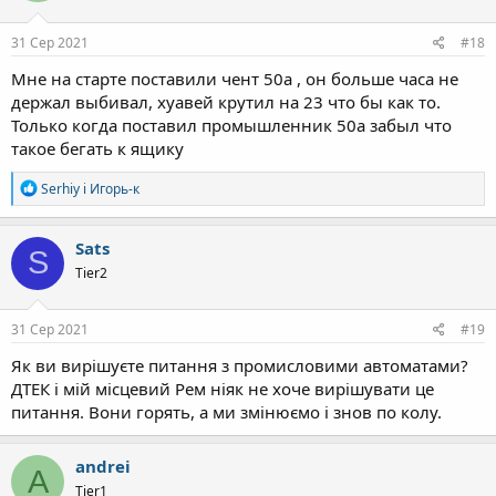
31 Сер 2021
#18
Мне на старте поставили чент 50а , он больше часа не
держал выбивал, хуавей крутил на 23 что бы как то.
Только когда поставил промышленник 50а забыл что
такое бегать к ящику
Р
Serhiy
і
Игорь-к
е
а
к
Sats
S
ц
Tier2
і
ї
:
31 Сер 2021
#19
Як ви вирішуєте питання з промисловими автоматами?
ДТЕК і мій місцевий Рем ніяк не хоче вирішувати це
питання. Вони горять, а ми змінюємо і знов по колу.
andrei
A
Tier1