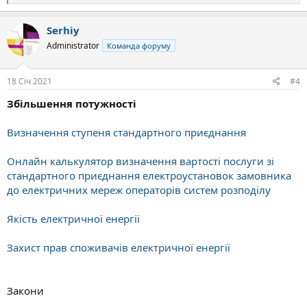
е
а
к
Serhiy
ц
Administrator
Команда форуму
і
ї
:
18 Січ 2021
#4
Збільшення потужності
Визначення ступеня стандартного приєднання
Онлайн калькулятор визначення вартості послуги зі
стандартного приєднання електроустановок замовника
до електричних мереж
операторів систем розподілу
Якість електричної енергії
Захист прав споживачів електричної енергії
Закони