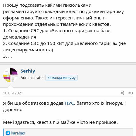
Прошу подсказать какими писюльками
регламентируется какждый квест по документарному
оформлению. Также интересен личный опыт
прохождения отдельных тематических квестов.
1. Создание СЭС для «Зеленого тарифа» на базе
домовладения
2. Создание СЭС до 150 кВт для «Зеленого тарифа» (не
лицензируемая квота)
3. ...
Serhiy
Administrator
Команда форуму
10 Січ 2021
#3
Я би ще обов'язково додав
ПУЄ
, багато хто їх ігнорує, і
даремно.
Мені здається, квест з п.2 майже ніхто не пройшов.
Р
karabas