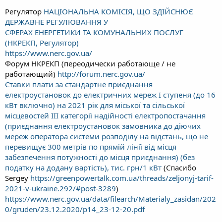
Регулятор
НАЦІОНАЛЬНА КОМІСІЯ, ЩО ЗДІЙСНЮЄ
ДЕРЖАВНЕ РЕГУЛЮВАННЯ У
СФЕРАХ ЕНЕРГЕТИКИ ТА КОМУНАЛЬНИХ ПОСЛУГ
(НКРЕКП, Регулятор)
https://www.nerc.gov.ua/
Форум НКРЕКП (переодически работающе / не
работающий)
http://forum.nerc.gov.ua/
Ставки плати за стандартне приєднання
електроустановок до електричних мереж I ступеня (до 16
кВт включно) на 2021 рік для міської та сільської
місцевостей III категорії надійності електропостачання
(приєднання електроустановок замовника до діючих
мереж оператора системи розподілу на відстань, що не
перевищує 300 метрів по прямій лінії від місця
забезпечення потужності до місця приєднання) (без
податку на додану вартість), тис. грн/1 кВт
(Спасибо
Sergey
https://greenpowertalk.com.ua/threads/zeljonyj-tarif-
2021-v-ukraine.292/#post-3289
)
https://www.nerc.gov.ua/data/filearch/Materialy_zasidan/202
0/gruden/23.12.2020/p14_23-12-20.pdf