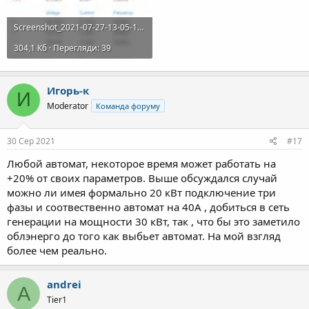
Screenshot_2021-07-27-13-05-18-194_com.ginlong.home.jpg
304,1 Кб · Перегляди: 39
Игорь-к
И
Moderator
Команда форуму
30 Сер 2021
#17
Любой автомат, некоторое время может работать на
+20% от своих параметров. Выше обсуждался случай
можно ли имея формально 20 кВт подключение три
фазы и соотвественно автомат на 40А , добиться в сеть
генерации на мощности 30 кВт, так , что бы это заметило
облэнерго до того как выбьет автомат. На мой взгляд
более чем реально.
andrei
A
Tier1