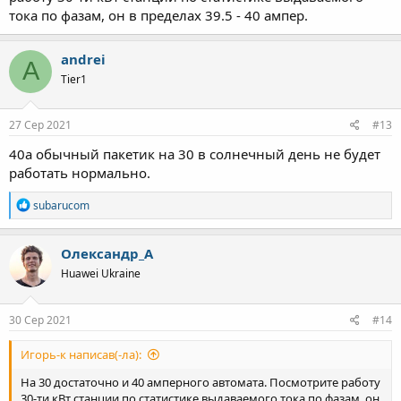
тока по фазам, он в пределах 39.5 - 40 ампер.
andrei
A
Tier1
27 Сер 2021
#13
40а обычный пакетик на 30 в солнечный день не будет
работать нормально.
Р
subarucom
е
а
к
Олександр_А
ц
Huawei Ukraine
і
ї
:
30 Сер 2021
#14
Игорь-к написав(-ла):
На 30 достаточно и 40 амперного автомата. Посмотрите работу
30-ти кВт станции по статистике выдаваемого тока по фазам, он