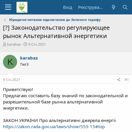
Вхід
Реєстрування
Юридичні питання підключення до Зеленого тарифу
[?] Законодательство регулирующее
рынок Альтернативной энергетики
А
Д
karabas
9 Січ 2021
в
а
т
т
karabas
K
о
а
Tier3
р
п
т
о
е
ч
9 Січ 2021
#1
м
а
и
т
Приветствую!
к
Предлагаю составить базу знаний по законодательной и
у
разрешительной базе рынка альтернативной
энергетики.
ЗАКОН УКРАЇНИ Про альтернативні джерела енергії
https://zakon.rada.gov.ua/laws/show/555-15#top