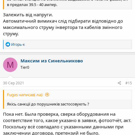
в пределах 39.5 - 40 ампер.
Залежить від напруги.
Автоматичний вимикач слід підбирати відповідно до
максимального струму інвертора та кабелів змінного
струму.
Р
Игорь-к
е
а
к
Максим из Синельниково
М
ц
Tier0
і
ї
:
30 Сер 2021
#15
Fugas написав(-ла):
Якісь санкції до порушників застосовують ?
Пока нет. Была проверка, сверка оборудования на
соответствие того, какое указано в заявке, фотоотчёт, акт.
Поскольку всё совпадало с указанными данными при
заключении договора, претензий не было.