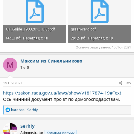
GT_Guide_19032013_UKR.pdf
green-card.pdf
665,2 Кб · Перегляди: 18
291,5 Кб · Перегляди: 19
Останнє редагування:
15 Лют 2021
Максим из Синельниково
М
Tier0
19 Січ 2021
#5
https://zakon.rada.gov.ua/laws/show/v1817874-19#Text
Ось чинний документ про зт по домогосподарствам.
Р
karabas
і
Serhiy
е
а
к
Serhiy
ц
Administrator
Команда форуму
і