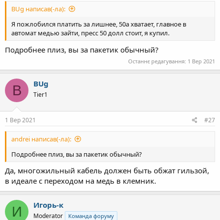
BUg написав(-ла):
Я пожлобился платить за лишнее, 50а хватает, главное в
автомат медью зайти, пресс 50 долл стоит, я купил.
Подробнее плиз, вы за пакетик обычный?
Останнє редагування:
1 Вер 2021
BUg
B
Tier1
1 Вер 2021
#27
andrei написав(-ла):
Подробнее плиз, вы за пакетик обычный?
Да, многожильный кабель должен быть обжат гильзой,
в идеале с переходом на медь в клемник.
Игорь-к
И
Moderator
Команда форуму