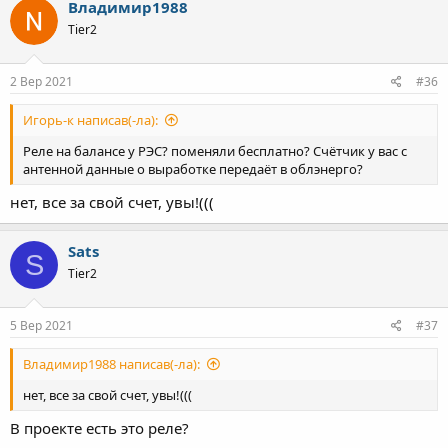
Владимир1988
Tier2
2 Вер 2021
#36
Игорь-к написав(-ла):
Реле на балансе у РЭС? поменяли бесплатно? Счётчик у вас с
антенной данные о выработке передаёт в облэнерго?
нет, все за свой счет, увы!(((
Sats
S
Tier2
5 Вер 2021
#37
Владимир1988 написав(-ла):
нет, все за свой счет, увы!(((
В проекте есть это реле?