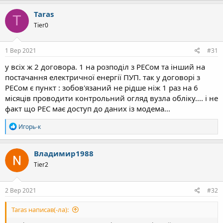
Taras
T
Tier0
1 Вер 2021
#31
у всіх ж 2 договора. 1 на розподіл з РЕСом та інший на
постачання електричної енергії ПУП. так у договорі з
РЕСом є пункт : зобов'язаний не рідше ніж 1 раз на 6
місяців проводити контрольний огляд вузла обліку.... і не
факт що РЕС має доступ до даних із модема...
Р
Игорь-к
е
а
к
Владимир1988
ц
Tier2
і
ї
:
2 Вер 2021
#32
Taras написав(-ла):