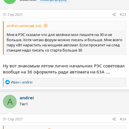
31 Сер 2021
#23
andrei написав(-ла):
Мне в РЭС сказали что для зелёнки мол пишите на 30 и не
больше. Хотя читаю форум можно писать и больше. Мне всего
пару кВт нарастить на мощнее автомат. Если прокатит на след
станции надо писать со старта больше 30
Ну вот знакомым летом лично начальник РЭС советовал
вообще на 36 оформлять ради автомата на 63А ....
Р
Иван
і
andrei
е
а
к
andrei
A
ц
Tier1
і
ї
:
31 Сер 2021
#24