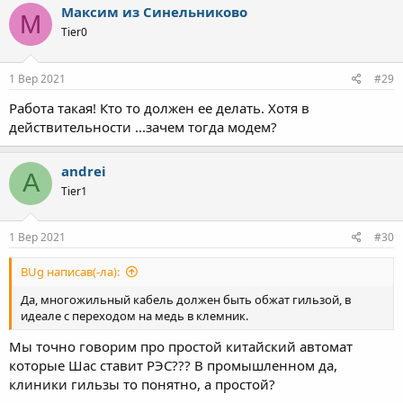
к
Максим из Синельниково
М
ц
Tier0
і
ї
:
1 Вер 2021
#29
Работа такая! Кто то должен ее делать. Хотя в
действительности ...зачем тогда модем?
andrei
A
Tier1
1 Вер 2021
#30
BUg написав(-ла):
Да, многожильный кабель должен быть обжат гильзой, в
идеале с переходом на медь в клемник.
Мы точно говорим про простой китайский автомат
которые Шас ставит РЭС??? В промышленном да,
клиники гильзы то понятно, а простой?