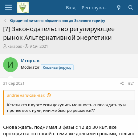
Вхід
Реєстрування
Юридичні питання підключення до Зеленого тарифу
[?] Законодательство регулирующее
рынок Альтернативной энергетики
А
Д
karabas
9 Січ 2021
в
а
т
т
Игорь-к
И
о
а
Moderator
Команда форуму
р
п
т
о
е
ч
31 Сер 2021
#21
м
а
и
т
andrei написав(-ла):
к
у
Кстати кто в курсе если докупить мощность снова ждать ту и
прочее все с нуля, или же быстро решается??
Снова ждать, поднимал 3 фазы с 12 до 30 кВт, все
проходится по новой с теми же долгими сроками, только