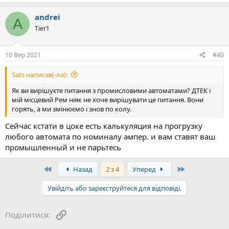
andrei
A
Tier1
10 Вер 2021
#40
Sats написав(-ла):
Як ви вирішуєте питання з промисловими автоматами? ДТЕК і
мій місцевий Рем ніяк не хоче вирішувати це питання. Вони
горять, а ми змінюємо і знов по колу.
Сейчас кстати в цоке есть калькуляция на прогрузку
любого автомата по номиналу ампер. и вам ставят ваш
промышленный и не парьтесь
First
Last
Назад
2 з 4
Уперед
Увійдіть або зареєструйтеся для відповіді.
Посилання
Поділитися: