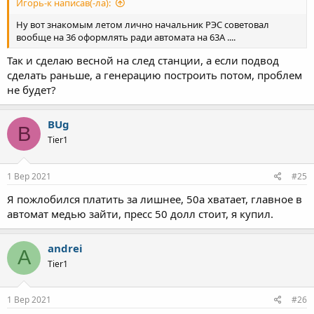
Игорь-к написав(-ла):
Ну вот знакомым летом лично начальник РЭС советовал
вообще на 36 оформлять ради автомата на 63А ....
Так и сделаю весной на след станции, а если подвод
сделать раньше, а генерацию построить потом, проблем
не будет?
BUg
B
Tier1
1 Вер 2021
#25
Я пожлобился платить за лишнее, 50а хватает, главное в
автомат медью зайти, пресс 50 долл стоит, я купил.
andrei
A
Tier1
1 Вер 2021
#26