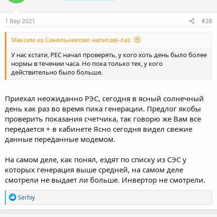
1 Вер 2021
#28
Максим из Синельниково написав(-ла):
У нас кстати, РЕС начал проверять, у кого хоть день было более
нормы в течении часа. Но пока только тех, у кого
действительно было больше.
Приехал неожиданно РЭС, сегодня в ясный солнечный
день как раз во время пика генерации. Предлог якобы
проверить показания счетчика, так говорю же Вам все
передается + в кабинете Ясно сегодня видел свежие
данные переданные модемом.
На самом деле, как понял, ездят по списку из СЭС у
которых генерация выше средней, на самом деле
смотрели не выдает ли больше. Инвертор не смотрели.
Р
Serhiy
е
а