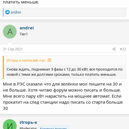
платить меньше.
Р
andrei
е
а
к
andrei
A
ц
Tier1
і
ї
:
31 Сер 2021
#22
Игорь-к написав(-ла):
Снова ждать, поднимал 3 фазы с 12 до 30 кВт, все проходится по
новой с теми же долгими сроками, только платить меньше.
Мне в РЭС сказали что для зелёнки мол пишите на 30 и
не больше. Хотя читаю форум можно писать и больше.
Мне всего пару кВт нарастить на мощнее автомат. Если
прокатит на след станции надо писать со старта больше
30
Игорь-к
И
Moderator
Команда форуму