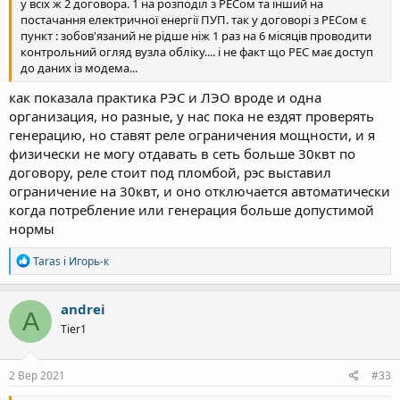
у всіх ж 2 договора. 1 на розподіл з РЕСом та інший на
постачання електричної енергії ПУП. так у договорі з РЕСом є
пункт : зобов'язаний не рідше ніж 1 раз на 6 місяців проводити
контрольний огляд вузла обліку.... і не факт що РЕС має доступ
до даних із модема...
как показала практика РЭС и ЛЭО вроде и одна
организация, но разные, у нас пока не ездят проверять
генерацию, но ставят реле ограничения мощности, и я
физически не могу отдавать в сеть больше 30квт по
договору, реле стоит под пломбой, рэс выставил
ограничение на 30квт, и оно отключается автоматически
когда потребление или генерация больше допустимой
нормы
Р
Taras
і
Игорь-к
е
а
к
andrei
A
ц
Tier1
і
ї
:
2 Вер 2021
#33