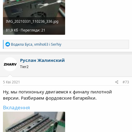
IMG_20210331_110236_336.jpg
81,9 Кб · Перегляди: 21
Р
Водила Буса
,
vmiho63
і
Serhiy
е
а
к
Руслан Жалинский
ц
Tier2
і
ї
:
5 Кві 2021
#73
Ну, мы потихоньку двигаемся к финалу пилотной
версии. Разбираем фордовские батарейки.
Вкладення