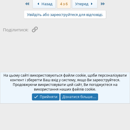
First
Last
Назад
4 з 6
Уперед
Увійдіть або зареєструйтеся для відповіді.
Посилання
Поділитися:
Акумулятори, УЗЕ, V2H, V2G - зберігання енергії
На цьому сайті використовуються файли cookie, щоби персоналізувати
контент і зберегти Ваш вхід у систему, якщо Ви зареєструйтеся.
Продовжуючи викристовувати цей сайт, Ви погоджуєтеся на
Зворотний зв'язок
Політика конфіденційності
Допомога
використання наших файлів cookie.
Блог
R
S
Прийняти
Дізнатися більше.…
S