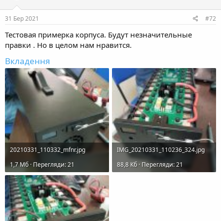
31 Бер 2021
#72
Тестовая примерка корпуса. Будут незначительные
правки . Но в целом нам нравится.
Вкладення
20210331_110332_mfnr.jpg
IMG_20210331_110236_324.jpg
1,7 Mб · Перегляди: 21
88,8 Кб · Перегляди: 21