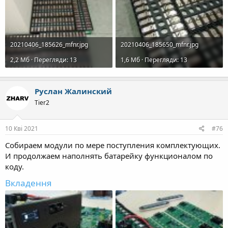
20210406_185626_mfnr.jpg
20210406_185650_mfnr.jpg
2,2 Mб · Перегляди: 13
1,6 Mб · Перегляди: 13
Руслан Жалинский
Tier2
10 Кві 2021
#76
Собираем модули по мере поступления комплектующих.
И продолжаем наполнять батарейку функционалом по
коду.
Вкладення