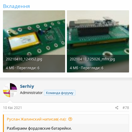
Вкладення
20210410_124952.jpg
20210410_125026_mfnr.jpg
4 Mб · Перегляди: 6
4 Mб · Перегляди: 6
Serhiy
Administrator
Команда форуму
10 Кві 2021
#78
Руслан Жалинский написав(-ла):
Разбираем фордовские батарейки.