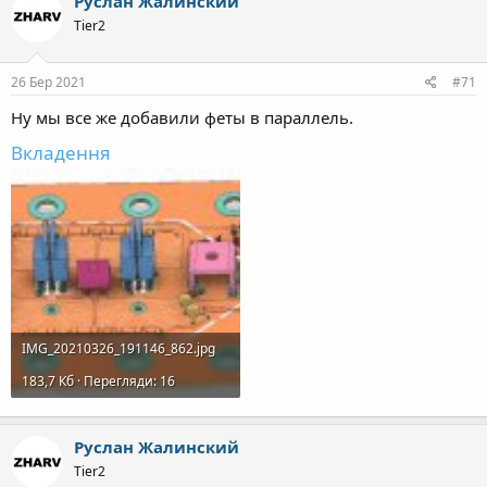
Руслан Жалинский
Tier2
26 Бер 2021
#71
Ну мы все же добавили феты в параллель.
Вкладення
IMG_20210326_191146_862.jpg
183,7 Кб · Перегляди: 16
Руслан Жалинский
Tier2