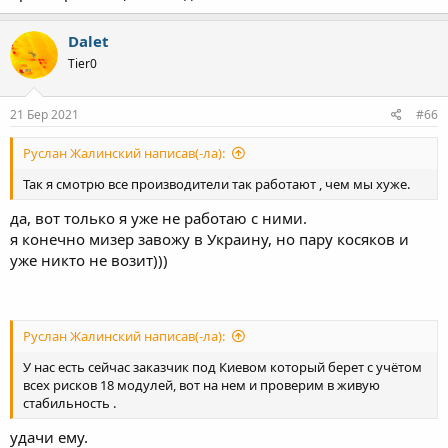
Dalet
Tier0
21 Бер 2021
#66
Руслан Жалинский написав(-ла):
Так я смотрю все производители так работают , чем мы хуже.
да, вот только я уже не работаю с ними.
я конечно мизер завожу в Украину, но пару косяков и
уже никто не возит)))
Руслан Жалинский написав(-ла):
У нас есть сейчас заказчик под Киевом который берет с учётом
всех рисков 18 модулей, вот на нем и проверим в живую
стабильность .
удачи ему.