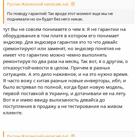
Руслан Жалинский написав(-ла):
По поводу гарантий: Так вроде этот момент еще мы не
поднимали но он будет без него никак.
тут Вы не совсем понимаете о чем я. Я не гарантии на
оборудование в том плате в котором его понимает
эндюзер. Для эндюзера гарантия это то что девайс
сремонтируют или заменят, но эндюзер понятия не
имеет что гарантию можно чемно выполнять
ремонтируя по два раза на месяц. Так вот, я о другом, о
отказоустойчивости в целом. Причем в разных
ситуациях. А это дело наживное, и на это нужно время.
Я часто вожу с китая разные новые инверторы, ибп, и
было встрявал по полной, когда брал новую модель,
первой поставкой в Украину, и дотачивали ее на лету.
Вот я и имею ввиду вылизаность девайса до
поступления в продажу а не тестирование на живом
клиенте.
Руслан Жалинский написав(-ла):