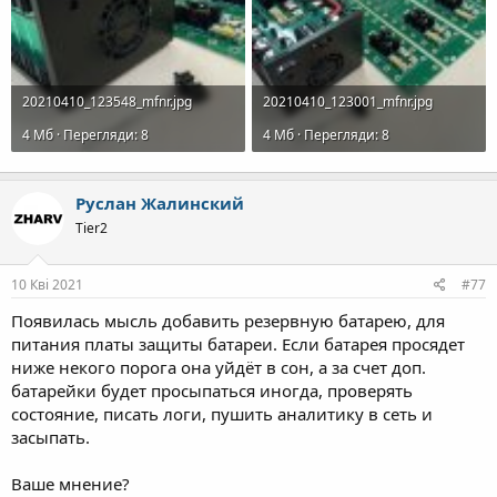
20210410_123548_mfnr.jpg
20210410_123001_mfnr.jpg
4 Mб · Перегляди: 8
4 Mб · Перегляди: 8
Руслан Жалинский
Tier2
10 Кві 2021
#77
Появилась мысль добавить резервную батарею, для
питания платы защиты батареи. Если батарея просядет
ниже некого порога она уйдёт в сон, а за счет доп.
батарейки будет просыпаться иногда, проверять
состояние, писать логи, пушить аналитику в сеть и
засыпать.
Ваше мнение?