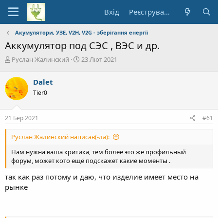
Вхід
Реєстрування
Акумулятори, УЗЕ, V2H, V2G - зберігання енергії
Аккумулятор под СЭС , ВЭС и др.
А
Д
Руслан Жалинский
23 Лют 2021
в
а
т
т
Dalet
о
а
Tier0
р
п
т
о
е
ч
21 Бер 2021
#61
м
а
и
т
Руслан Жалинский написав(-ла):
к
у
Нам нужна ваша критика, тем более это же профильный
форум, может кото ещё подскажет какие моменты .
так как раз потому и даю, что изделие имеет место на
рынке