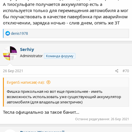
А тиосульфате получается аккумулятор есть а
используется только для перемещения автомобиля а мог
бы поучаствовать в качестве павербэнка при аварийном
отключении, зарядка ночью - слив днем, опять же ЗТ
Р
denis1978
е
а
к
Serhiy
ц
Administrator
Команда форуму
і
ї
:
26 Бер 2021
#70
EvgenS написав(-ла):
Фишка прикольная но вот еще прикольнее - иметь
возможность использовать уже существующий аккумулятор
автомобиля (для владельце электричек)
Тесла официально за такое банит...
Останнє редагування:
26 Бер 2021