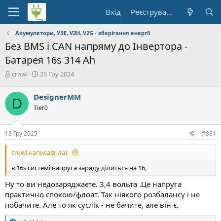
Вхід
Реєстрування
Акумулятори, УЗЕ, V2H, V2G - зберігання енергії
Без BMS і CAN напряму до Інвертора -
Батарея 16s 314 Ah
А
Д
crowl
26 Гру 2024
в
а
т
т
DesignerMM
D
о
а
Tier0
р
п
т
о
е
ч
18 Гру 2025
#881
м
а
и
т
crowl написав(-ла):
к
у
в 16s системі напруга заряду ділиться на 16,
Ну то ви недозаряджаєте. 3,4 вольта .Це напруга
практично спокою/флоат. Так ніякого розбалансу і не
побачите. Але то як суслік - не бачите, але він є.