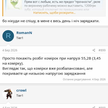
Прям вот с любым, есть же предел "прочности", реле
по верхнему рабочему можно выставить. 1200грн
зубр, который отключит по превышению или
Натисніть, щоби розкрити...
"неожиданный" ремонт дэе... Так чем лучше? То , что
можно не ставить - так и узип можно не ставить.
бо нікуди не спішу, в мене є весь день і ніч заряджати.
Deye и есть Зубр внутри. Только контролирует в
разы...
greenpowertalk.tech
RomanN
R
Tier1
4 Бер 2026
#899
Просто покажіть розбіг комірок при напрузі 55,2В (3,45
на комірку).
Виглядає так, що комірки вже розбалансовані, але
покриваєте це низькою напругою заряджання
Останнє редагування:
4 Бер 2026
crowl
Tier1
4 Бер 2026
#900