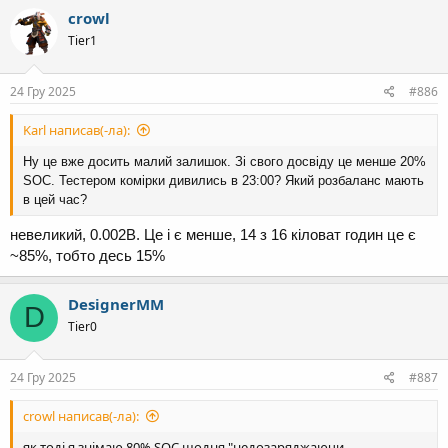
crowl
Tier1
24 Гру 2025
#886
Karl написав(-ла):
Ну це вже досить малий залишок. Зі свого досвіду це менше 20%
SOC. Тестером комірки дивились в 23:00? Який розбаланс мають
в цей час?
невеликий, 0.002В. Це і є менше, 14 з 16 кіловат годин це є
~85%, тобто десь 15%
DesignerMM
D
Tier0
24 Гру 2025
#887
crowl написав(-ла):
як тоді я знімаю 80% SOC щодня "недозаряджаючи