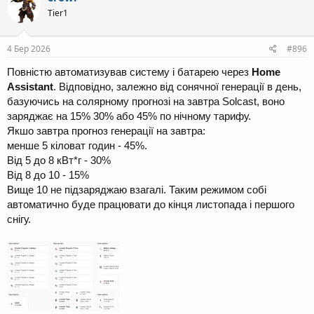
ц
Tier1
і
ї
:
4 Бер 2026
#896
Повністю автоматизував систему і батарею через
Home
Assistant
. Відповідно, залежно від сонячної генерації в день,
базуючись на солярному прогнозі на завтра Solcast, воно
заряджає на 15% 30% або 45% по нічному тарифу.
Якшо завтра прогноз генерації на завтра:
менше 5 кіловат годин - 45%.
Від 5 до 8 кВт*г - 30%
Від 8 до 10 - 15%
Вище 10 не підзаряджаю взагалі. Таким режимом собі
автоматично буде працювати до кінця листопада і першого
снігу.