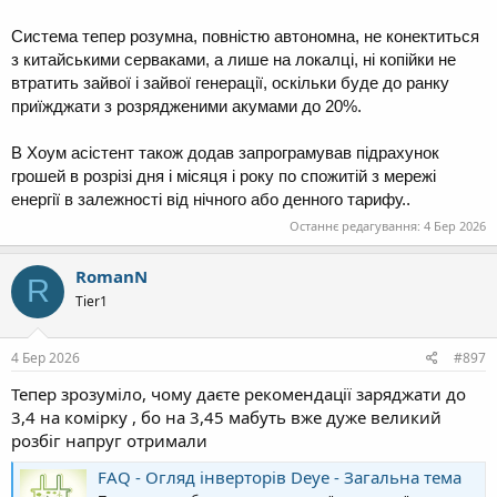
Система тепер розумна, повністю автономна, не конектиться
з китайськими серваками, а лише на локалці, ні копійки не
втратить зайвої і зайвої генерації, оскільки буде до ранку
приїжджати з розрядженими акумами до 20%.
В Хоум асістент також додав запрограмував підрахунок
грошей в розрізі дня і місяця і року по спожитій з мережі
енергії в залежності від нічного або денного тарифу..
Останнє редагування:
4 Бер 2026
RomanN
R
Tier1
4 Бер 2026
#897
Тепер зрозуміло, чому даєте рекомендації заряджати до
3,4 на комірку , бо на 3,45 мабуть вже дуже великий
розбіг напруг отримали
FAQ - Огляд інверторів Deye - Загальна тема