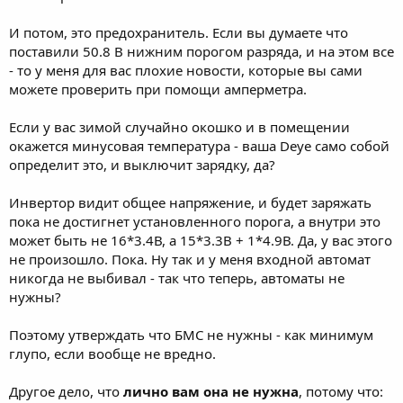
И потом, это предохранитель. Если вы думаете что
поставили 50.8 В нижним порогом разряда, и на этом все
- то у меня для вас плохие новости, которые вы сами
можете проверить при помощи амперметра.
Если у вас зимой случайно окошко и в помещении
окажется минусовая температура - ваша Deye само собой
определит это, и выключит зарядку, да?
Инвертор видит общее напряжение, и будет заряжать
пока не достигнет установленного порога, а внутри это
может быть не 16*3.4В, а 15*3.3В + 1*4.9В. Да, у вас этого
не произошло. Пока. Ну так и у меня входной автомат
никогда не выбивал - так что теперь, автоматы не
нужны?
Поэтому утверждать что БМС не нужны - как минимум
глупо, если вообще не вредно.
Другое дело, что
лично вам она не нужна
, потому что: