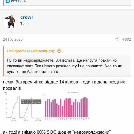
Р
ntfs1984
е
а
к
crowl
ц
Tier1
і
ї
:
24 Гру 2025
#882
DesignerMM написав(-ла):
Ну то ви недозаряджаєте. 3,4 вольта .Це напруга практично
спокою/флоат. Так ніякого розбалансу і не побачите. Але то як
суслік - не бачите, але він є.
нема, батарея чітко віддає 14 кіловат годин в день, жодних
провалів
як тоді я знімаю 80% SOC щодня "недозаряджаючи"