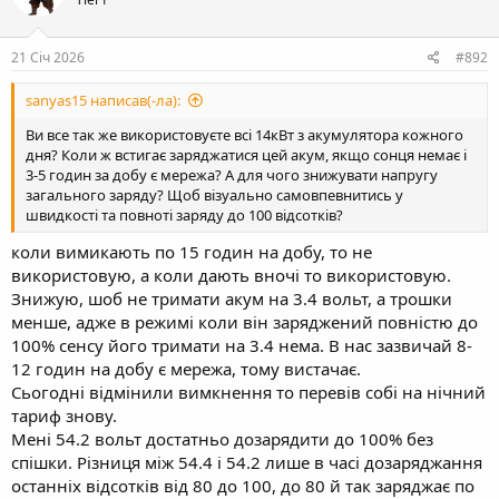
і
ї
:
21 Січ 2026
#892
sanyas15 написав(-ла):
Ви все так же використовуєте всі 14кВт з акумулятора кожного
дня? Коли ж встигає заряджатися цей акум, якщо сонця немає і
3-5 годин за добу є мережа? А для чого знижувати напругу
загального заряду? Щоб візуально самовпевнитись у
швидкості та повноті заряду до 100 відсотків?
коли вимикають по 15 годин на добу, то не
використовую, а коли дають вночі то використовую.
Знижую, шоб не тримати акум на 3.4 вольт, а трошки
менше, адже в режимі коли він заряджений повністю до
100% сенсу його тримати на 3.4 нема. В нас зазвичай 8-
12 годин на добу є мережа, тому вистачає.
Сьогодні відмінили вимкнення то перевів собі на нічний
тариф знову.
Мені 54.2 вольт достатньо дозарядити до 100% без
спішки. Різниця між 54.4 і 54.2 лише в часі дозаряджання
останніх відсотків від 80 до 100, до 80 й так заряджає по