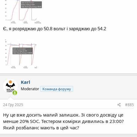
Є, я розряджаю до 50.8 вольт і заряджаю до 54.2
Karl
Moderator
Команда форуму
24 Гру 2025
#885
Ну це вже досить малий залишок. Зі свого досвіду це
менше 20% SOC. Тестером комірки дивились в 23:00?
Який розбаланс мають в цей час?