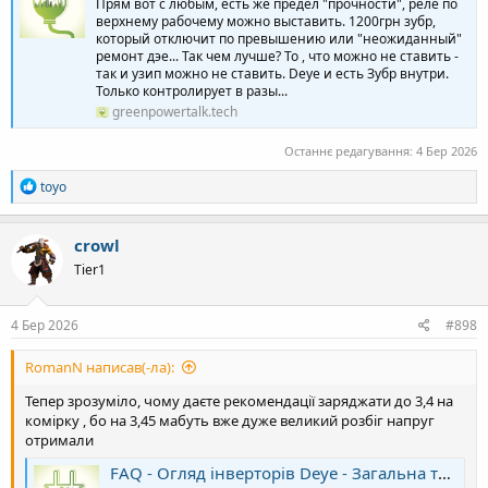
Прям вот с любым, есть же предел "прочности", реле по
верхнему рабочему можно выставить. 1200грн зубр,
который отключит по превышению или "неожиданный"
ремонт дэе... Так чем лучше? То , что можно не ставить -
так и узип можно не ставить. Deye и есть Зубр внутри.
Только контролирует в разы...
greenpowertalk.tech
Останнє редагування:
4 Бер 2026
Р
toyo
е
а
к
crowl
ц
Tier1
і
ї
:
4 Бер 2026
#898
RomanN написав(-ла):
Тепер зрозуміло, чому даєте рекомендації заряджати до 3,4 на
комірку , бо на 3,45 мабуть вже дуже великий розбіг напруг
отримали
FAQ - Огляд інверторів Deye - Загальна тема