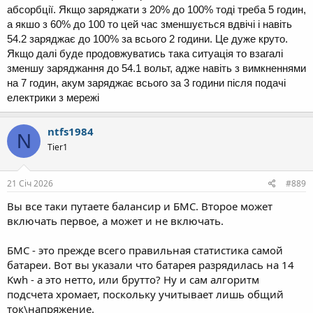
абсорбції. Якщо заряджати з 20% до 100% тоді треба 5 годин,
а якшо з 60% до 100 то цей час зменшується вдвічі і навіть
54.2 заряджає до 100% за всього 2 години. Це дуже круто.
Якщо далі буде продовжуватись така ситуація то взагалі
зменшу заряджання до 54.1 вольт, адже навіть з вимкненнями
на 7 годин, акум заряджає всього за 3 години після подачі
електрики з мережі
ntfs1984
N
Tier1
21 Січ 2026
#889
Вы все таки путаете балансир и БМС. Второе может
включать первое, а может и не включать.
БМС - это прежде всего правильная статистика самой
батареи. Вот вы указали что батарея разрядилась на 14
Kwh - а это нетто, или брутто? Ну и сам алгоритм
подсчета хромает, поскольку учитывает лишь общий
ток\напряжение.