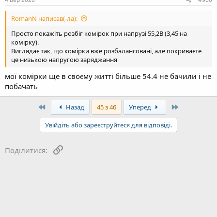
RomanN написав(-ла):
Просто покажіть розбіг комірок при напрузі 55,2В (3,45 на
комірку).
Виглядає так, що комірки вже розбалансовані, але покриваєте
це низькою напругою заряджання
мої комірки ще в своєму житті більше 54.4 не бачили і не
побачать
First
Last
Назад
45 з 46
Уперед
Увійдіть або зареєструйтеся для відповіді.
Посилання
Поділитися: