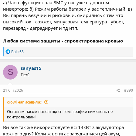
а) Часть функционала БМС у вас уже в дорогом
инверторе; б) Режим работы батареи у вас тепличный; в)
Вы парень везучий и рисковый, смирились с тем что
высокий ток - сожжет, минусовая температура - убьет,
перезаряд - деградирует и тд итп.
Любая система защиты - спроектирована кровью
Р
Balik68
е
а
к
sanyas15
S
ц
Tier0
і
ї
:
21 Січ 2026
#890
crowl написав(-ла):
Останнім часом панелі під снігом, графіки вимкнень не
контрольовані
Ви все так же використовуєте всі 14кВт з акумулятора
кожного дня? Коли ж встигає заряджатися цей акум,