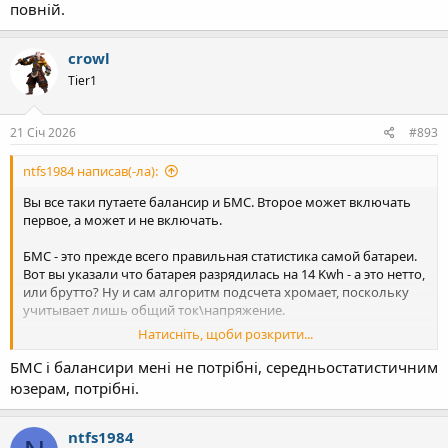
повній.
crowl
Tier1
21 Січ 2026
#893
ntfs1984 написав(-ла):
Вы все таки путаете балансир и БМС. Второе может включать
первое, а может и не включать.
БМС - это прежде всего правильная статистика самой батареи.
Вот вы указали что батарея разрядилась на 14 Kwh - а это нетто,
или брутто? Ну и сам алгоритм подсчета хромает, поскольку
учитывает лишь общий ток\напряжение.
Натисніть, щоби розкрити...
И потом, это предохранитель. Если вы думаете что поставили
50.8 В нижним порогом разряда, и на этом все - то у меня для
БМС і балансири мені не потрібні, середньостатистичним
вас плохие новости, которые вы сами можете проверить при
юзерам, потрібні.
помощи амперметра.
Если у вас зимой случайно окошко и в помещении окажется
ntfs1984