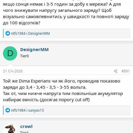
якщо сонця немає і 3-5 годин за добу є мережа? А для
чого знижувати напругу загального заряду? Щоб
візуально самовпевнитись у швидкості та повноті заряду
до 100 відсотків?
Р
ntfs1984
і
DesignerMM
е
а
к
DesignerMM
D
ц
Tier0
і
ї
:
21 Січ 2026
#891
Той же Dima Esperians чи як його, проводив показово
заряди до 3,4 - 3,45 - 3,5 - 3-55 вольта.
Так от, чим нижче напруга тим повільніше акумулятор
набирає ємність (досягає порогу cut off)
Р
ntfs1984
і
sanyas15
е
а
к
crowl
ц
Tier1