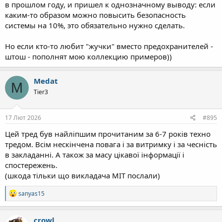
в прошлом году, и пришел к однозначному выводу: если
каким-то образом можно повысить безопасность
системы на 10%, это обязательно нужно сделать.
Но если кто-то любит "жучки" вместо предохранителей -
штош - пополнят мою коллекцию примеров))
Medat
M
Tier3
17 Лют 2026
#895
Цей тред був найліпшим прочитаним за 6-7 років техно
тредом. Всім нескінчена повага і за витримку і за чесність
в закладанні. А також за масу цікавої інформації і
спостережень.
(шкода тільки що викладача МІТ послали)
Р
sanyas15
е
а
к
crowl