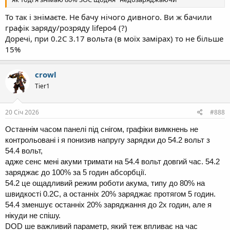
То так і знімаєте. Не бачу нічого дивного. Ви ж бачили
графік заряду/розряду lifepo4 (?)
Доречі, при 0.2С 3.17 вольта (в моїх замірах) то не більше
15%
crowl
Tier1
20 Січ 2026
#888
Останнім часом панелі під снігом, графіки вимкнень не
контрольовані і я понизив напругу зарядки до 54.2 вольт з
54.4 вольт,
адже сенс мені акуми тримати на 54.4 вольт довгий час. 54.2
заряджає до 100% за 5 годин абсорбції.
54.2 це ощадливий режим роботи акума, типу до 80% на
швидкості 0.2С, а останніх 20% заряджає протягом 5 годин.
54.4 зменшує останніх 20% заряджання до 2х годин, але я
нікуди не спішу.
DOD ше важливий параметр, який теж впливає на час