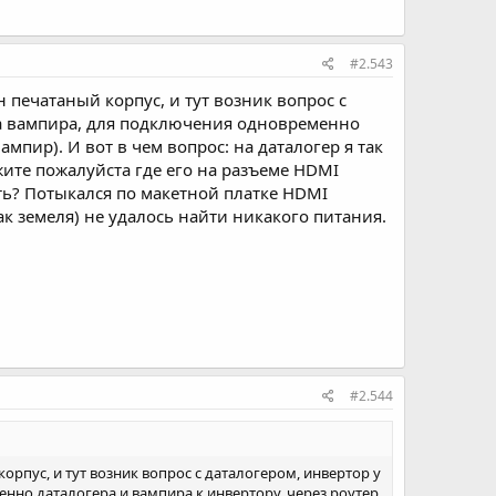
#2.543
печатаный корпус, и тут возник вопрос с
та вампира, для подключения одновременно
мпир). И вот в чем вопрос: на даталогер я так
ите пожалуйста где его на разъеме HDMI
ть? Потыкался по макетной платке HDMI
ак земеля) не удалось найти никакого питания.
#2.544
пус, и тут возник вопрос с даталогером, инвертор у
нно даталогера и вампира к инвертору, через роутер