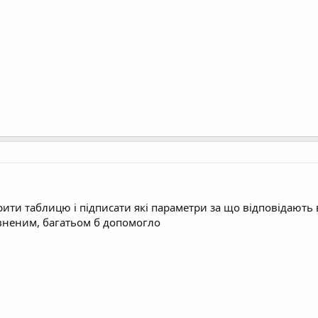
рити таблицю і підписати які параметри за що відповідають в
евненим, багатьом б допомогло