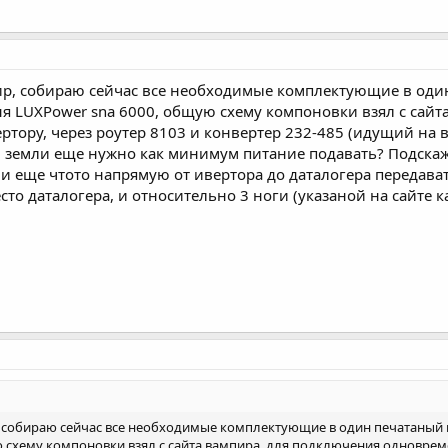
р, собираю сейчас все необходимые комплектующие в один 
ня LUXPower sna 6000, общую схему компоновки взял с сай
ртору, через роутер 8103 и конвертер 232-485 (идущий на ва
и земли еще нужно как минимум питание подавать? Подскаж
и еще чтото напрямую от ивертора до даталогера передава
то даталогера, и относительно 3 ноги (указаной на сайте к
собираю сейчас все необходимые комплектующие в один печатаный кор
 схему компоновки взял с сайта вампира, для подключения одновреме