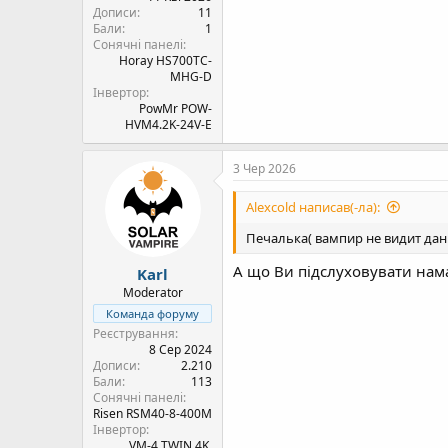
Дописи
11
Бали
1
Сонячні панелі
Horay HS700TC-
MHG-D
Інвертор
PowMr POW-
HVM4.2K-24V-E
3 Чер 2026
Alexcold написав(-ла):
Печалька( вампир не видит дан
А що Ви підслуховувати нама
Karl
Moderator
Команда форуму
Реєстрування
8 Сер 2024
Дописи
2.210
Бали
113
Сонячні панелі
Risen RSM40-8-400M
Інвертор
VM-4 TWIN 4K,