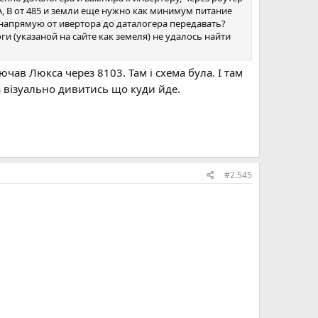
 А, В от 485 и земли еще нужно как минимум питание
напрямую от ивертора до даталогера передавать?
и (указаной на сайте как земеля) не удалось найти
лючав Люкса через 8103. Там і схема була. І там
 візуально дивитись що куди йде.
#2.545