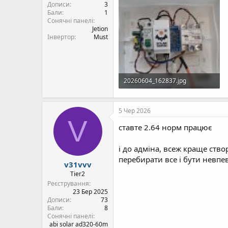
Дописи
3
Бали
1
Сонячні панелі
Jetion
Інвертор
Must
20260604_162837.jpg
1,1 Mб · Перегляди: 16
5 Чер 2026
V
ставте 2.64 норм працює
і до адміна, всеж краще ство
перебирати все і бути невп
v31vvv
Tier2
Реєстрування
23 Бер 2025
Дописи
73
Бали
8
Сонячні панелі
abi solar ad320-60m