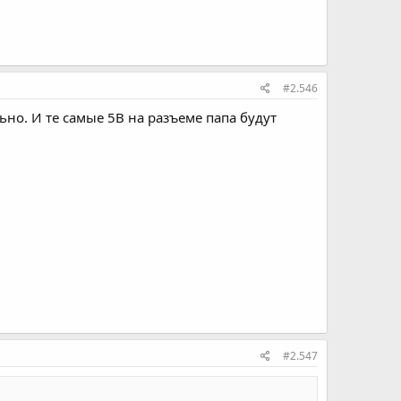
#2.546
ьно. И те самые 5В на разъеме папа будут
ы
#2.547