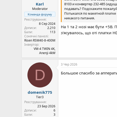
Karl
8103 и конвертер 232-485 (идущ
подавать? Подскажите пожалуйс
Moderator
Потыкался по макетной платке H
Команда форуму
никакого питания.
Реєстрування
8 Сер 2024
На 1 та 2 нозі має бути +5В. 
Дописи
2.210
Бали
113
з'ясувалось, що оті платки H
Сонячні панелі
Risen RSM40-8-400M
Інвертор
VM-4 TWIN 4K,
Anenji 4kW
3 Чер 2026
D
Большое спасибо за апперат
domenik775
Tier3
Реєстрування
23 Бер 2026
Дописи
6
Бали
3