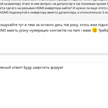
ий на вампир). И вот в чем вопрос: на даталогер я так понимаю кроме
та где его на разъеме HDMI инвертора найти? И нужно ли еще чтото 
DMI подкинутой к инвертору вместо даталогера, и относительно 3 ног
Пошукайте тут в темі за останні десь пів року, хтось вже підк
DMI мають різну нумерацію контактів на папі і мамі
Треба
ивный ответ! Буду шерстить форум!