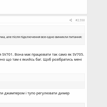
#2.550
рума, але після підключення все-одно виникли питання:
я SV701. Вона має працювати так само як SV705.
ено що там є якийсь баг. Щоб розібратись мені
ути джампером і тупо регулювати димер