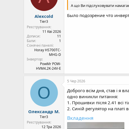
А що Ви підслуховувати намагає
Было подозрение что инверто
Alexcold
Tier3
Реєстрування
11 Кві 2026
Дописи
11
Бали
1
Сонячні панелі
Horay HS700TC-
MHG-D
Інвертор
PowMr POW-
HVM4.2K-24V-E
5 Чер 2026
О
Доброго всім дня, став і я 
одно виникли питання:
1. Прошивки після 2.41 всі т
2. Синій регулятор на платі 
Олександр М.
Tier3
Вкладення
Реєстрування
12 Тра 2026