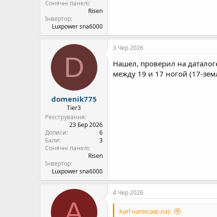
Сонячні панелі
Risen
Інвертор
Luxpower sna6000
3 Чер 2026
D
Нашел, проверил на даталоге
между 19 и 17 ногой (17-земл
domenik775
Tier3
Реєстрування
23 Бер 2026
Дописи
6
Бали
3
Сонячні панелі
Risen
Інвертор
Luxpower sna6000
4 Чер 2026
A
Karl написав(-ла):