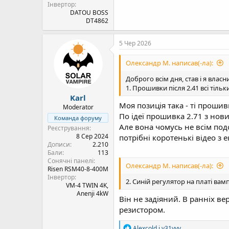
Інвертор
DATOU BOSS
DT4862
5 Чер 2026
Олександр М. написав(-ла):
Доброго всім дня, став і я вла
1. Прошивки після 2.41 всі тільк
Karl
Моя позиція така - ті прошивк
Moderator
По ідеї прошивка 2.71 з нов
Команда форуму
Але вона чомусь не всім под
Реєстрування
8 Сер 2024
потрібні коротенькі відео з 
Дописи
2.210
Бали
113
Сонячні панелі
Олександр М. написав(-ла):
Risen RSM40-8-400M
Інвертор
2. Синій регулятор на платі вам
VM-4 TWIN 4K,
Anenji 4kW
Він не задіяний. В ранніх 
резистором.
Р
Alexcold
і
v31vvv