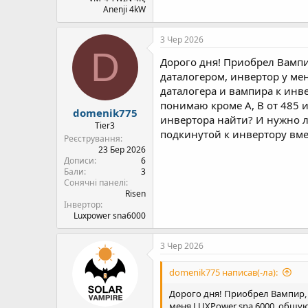
Anenji 4kW
3 Чер 2026
D
Дорого дня! Приобрел Вампи
даталогером, инвертор у ме
даталогера и вампира к инве
понимаю кроме А, В от 485 
domenik775
инвертора найти? И нужно л
Tier3
подкинутой к инвертору вмес
Реєстрування
23 Бер 2026
Дописи
6
Бали
3
Сонячні панелі
Risen
Інвертор
Luxpower sna6000
3 Чер 2026
domenik775 написав(-ла):
Дорого дня! Приобрел Вампир, 
меня LUXPower sna 6000, общую