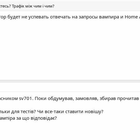
тесь? Трафік між чим і чим?
р будет не успевать отвечать на запросы вампира и Home As
власником sv701. Поки обдумував, замовляв, збирав прочитав 
ільки для тестів? Чи все-таки ставити новішу?
вампіра за що відповідає?