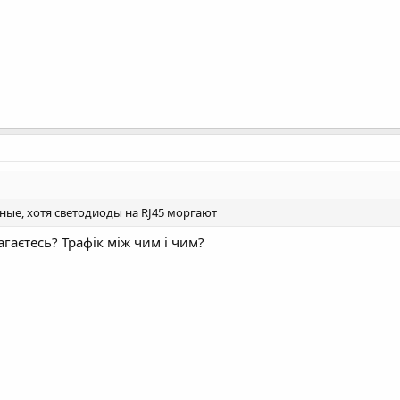
ные, хотя светодиоды на RJ45 моргают
гаєтесь? Трафік між чим і чим?