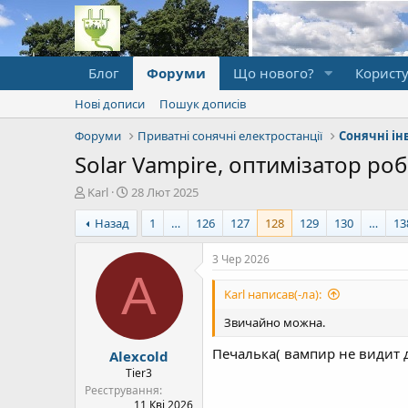
Блог
Форуми
Що нового?
Користу
Нові дописи
Пошук дописів
Форуми
Приватні сонячні електростанції
Solar Vampire, оптимізатор ро
А
Д
Karl
28 Лют 2025
в
а
Назад
1
…
126
127
128
129
130
…
13
т
т
о
а
р
п
3 Чер 2026
т
о
A
е
ч
Karl написав(-ла):
м
а
и
т
Звичайно можна.
к
Печалька( вампир не видит 
Alexcold
у
Tier3
Реєстрування
11 Кві 2026