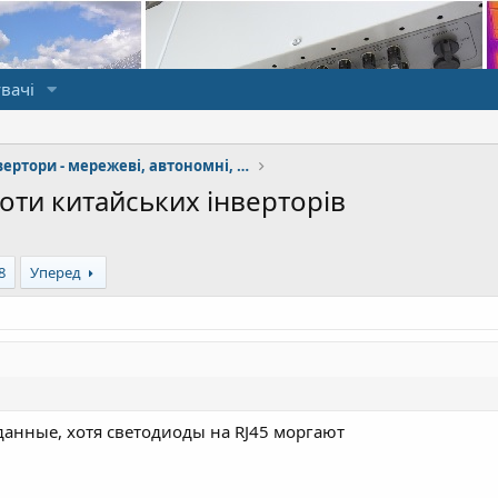
вачі
Сонячні інвертори - мережеві, автономні, гібридні
боти китайських інверторів
8
Уперед
данные, хотя светодиоды на RJ45 моргают