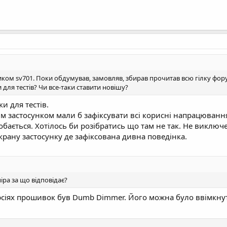
сником sv701. Поки обдумував, замовляв, збирав прочитав всю гілку фо
и для тестів? Чи все-таки ставити новішу?
и для тестів.
им застосунком мали б зафіксувати всі корисні напрацюванн
обається. Хотілось би розібратись що там не так. Не виключ
екрану застосунку де зафіксована дивна поведінка.
піра за що відповідає?
версіях прошивок був Dumb Dimmer. Його можна було ввімкн