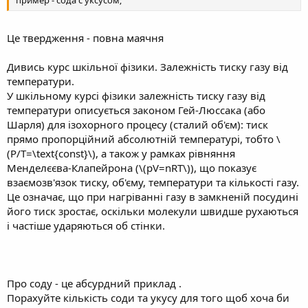
пример - сода с уксусом;
Це твердження - повна маячня
Дивись курс шкільної фізики. Залежність тиску газу від
температури.
У шкільному курсі фізики залежність тиску газу від
температури описується законом Гей-Люссака (або
Шарля) для ізохорного процесу (сталий об'єм): тиск
прямо пропорційний абсолютній температурі, тобто \
(P/T=\text{const}\), а також у рамках рівняння
Менделєєва-Клапейрона (\(pV=nRT\)), що показує
взаємозв'язок тиску, об'єму, температури та кількості газу.
Це означає, що при нагріванні газу в замкненій посудині
його тиск зростає, оскільки молекули швидше рухаються
і частіше ударяються об стінки.
Про соду - це абсурдний приклад .
Порахуйте кількість соди та укусу для того щоб хоча би