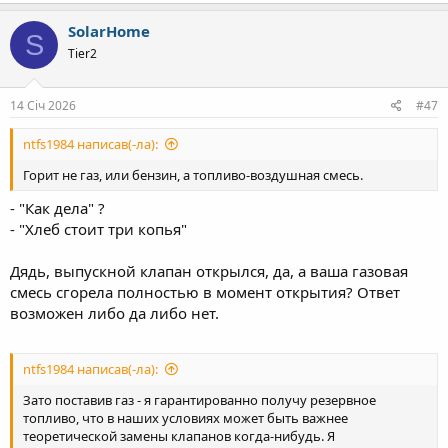
а
к
SolarHome
S
ц
Tier2
і
ї
:
14 Січ 2026
#47
ntfs1984 написав(-ла):
Горит не газ, или бензин, а топливо-воздушная смесь.
- "Как дела" ?
- "Хлеб стоит три копья"
Дядь, выпускной клапан открылся, да, а ваша газовая
смесь сгорела полностью в момент открытия? Ответ
возможен либо да либо нет.
ntfs1984 написав(-ла):
Зато поставив газ - я гарантированно получу резервное
топливо, что в наших условиях может быть важнее
теоретической замены клапанов когда-нибудь. Я