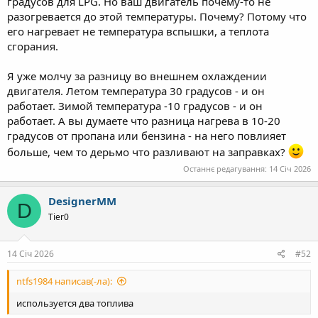
градусов для LPG. Но ваш двигатель почему-то не
разогревается до этой температуры. Почему? Потому что
его нагревает не температура вспышки, а теплота
сгорания.
Я уже молчу за разницу во внешнем охлаждении
двигателя. Летом температура 30 градусов - и он
работает. Зимой температура -10 градусов - и он
работает. А вы думаете что разница нагрева в 10-20
градусов от пропана или бензина - на него повлияет
больше, чем то дерьмо что разливают на заправках?
Останнє редагування:
14 Січ 2026
DesignerMM
D
Tier0
14 Січ 2026
#52
ntfs1984 написав(-ла):
используется два топлива