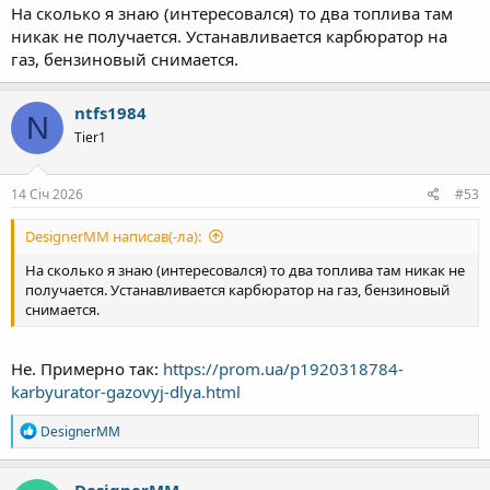
На сколько я знаю (интересовался) то два топлива там
никак не получается. Устанавливается карбюратор на
газ, бензиновый снимается.
ntfs1984
N
Tier1
14 Січ 2026
#53
DesignerMM написав(-ла):
На сколько я знаю (интересовался) то два топлива там никак не
получается. Устанавливается карбюратор на газ, бензиновый
снимается.
Не. Примерно так:
https://prom.ua/p1920318784-
karbyurator-gazovyj-dlya.html
Р
DesignerMM
е
а
к