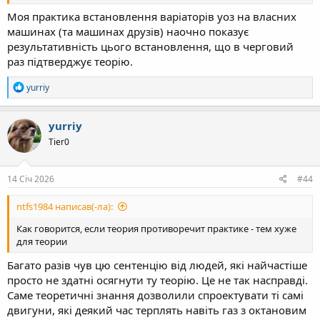
Моя практика встановлення варіаторів уоз на власних
машинах (та машинах друзів) наочно показує
результативність цього встановлення, що в черговий
раз підтверджує теорію.
Р
yurriy
е
а
к
yurriy
ц
Tier0
і
ї
:
14 Січ 2026
#44
ntfs1984 написав(-ла):
Как говорится, если теория противоречит практике - тем хуже
для теории
Багато разів чув цю сентенцію від людей, які найчастіше
просто не здатні осягнути ту теорію. Це не так насправді.
Саме теоретичні знання дозволили спроектувати ті самі
двигуни, які деякий час терплять навіть газ з октановим