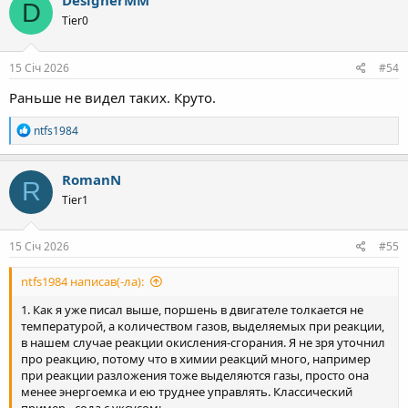
DesignerMM
D
ц
Tier0
і
ї
:
15 Січ 2026
#54
Раньше не видел таких. Круто.
Р
ntfs1984
е
а
к
RomanN
R
ц
Tier1
і
ї
:
15 Січ 2026
#55
ntfs1984 написав(-ла):
1. Как я уже писал выше, поршень в двигателе толкается не
температурой, а количеством газов, выделяемых при реакции,
в нашем случае реакции окисления-сгорания. Я не зря уточнил
про реакцию, потому что в химии реакций много, например
при реакции разложения тоже выделяются газы, просто она
менее энергоемка и ею труднее управлять. Классический