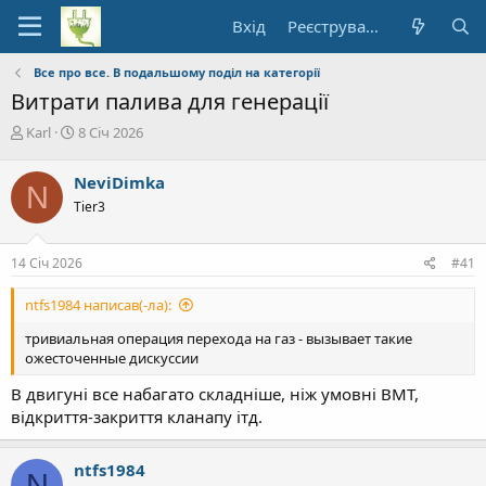
Вхід
Реєстрування
Все про все. В подальшому поділ на категорії
Витрати палива для генерації
А
Д
Karl
8 Січ 2026
в
а
т
т
NeviDimka
N
о
а
Tier3
р
п
т
о
е
ч
14 Січ 2026
#41
м
а
и
т
ntfs1984 написав(-ла):
к
у
тривиальная операция перехода на газ - вызывает такие
ожесточенные дискуссии
В двигуні все набагато складніше, ніж умовні ВМТ,
відкриття-закриття кланапу ітд.
ntfs1984
N