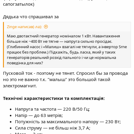
сапогзатылок)
Дядька что спрашивал за
Zinge написав(-ла):
Маю двотактний генератор номіналом 1 кВт. Навантаження
більше ніж ~400 Вт не тягне — напруга сильно просідає.
(Глибинний насос і «Малиш» взагалі не тягнули, а інвертор Srne
працює без проблем.) Підкажіть, будь ласка, який у таких
генераторів реальний розхід пального і чи це нормальна
поведінка для них?
Пусковой ток - поэтому не тянет. Спросил бы за провода
но это не важно т.к. "малыш" это большой такой
электромагнит.
Технічні характеристики та комплектація:
Напруга та частота — 220 В/50 Гц;
Напір — до 63 метрів;
Потужність за максимального напору — 230 Вт;
Сила струму — не більш ніж 3,7 А;
Маса — 3 кг;