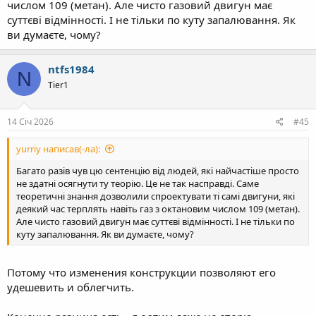
числом 109 (метан). Але чисто газовий двигун має
суттєві відмінності. І не тільки по куту запалювання. Як
ви думаєте, чому?
ntfs1984
N
Tier1
14 Січ 2026
#45
yurriy написав(-ла):
Багато разів чув цю сентенцію від людей, які найчастіше просто
не здатні осягнути ту теорію. Це не так насправді. Саме
теоретичні знання дозволили спроектувати ті самі двигуни, які
деякий час терплять навіть газ з октановим числом 109 (метан).
Але чисто газовий двигун має суттєві відмінності. І не тільки по
куту запалювання. Як ви думаєте, чому?
Потому что изменения конструкции позволяют его
удешевить и облегчить.