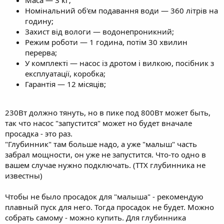
Номінальний об'єм подавання води — 360 літрів на
годину;
Захист від вологи — водонепроникний;
Режим роботи — 1 година, потім 30 хвилин
перерва;
У комплекті — насос із дротом і вилкою, посібник з
експлуатації, коробка;
Гарантія — 12 місяців;
230Вт должно тянуть, но в пике под 800Вт может быть,
так что насос "запустится" может но будет вначале
просадка - это раз.
"Глубинник" там больше надо, а уже "малыш" часть
забрал мощности, он уже не запустится. Что-то одно в
вашем случае нужно подключать. (ТТХ глубинника не
известны)
Чтобы не было просадок для "малыша" - рекомендую
плавный пуск для него. Тогда просадок не будет. Можно
собрать самому - можно купить. Для глубинника