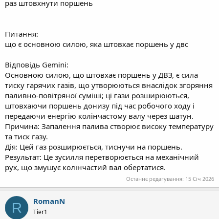
раз штовхнути поршень
Питання:
що є основною силою, яка штовхає поршень у двс
Відповідь Gemini:
Основною силою, що штовхає поршень у ДВЗ, є сила
тиску гарячих газів, що утворюються внаслідок згоряння
паливно-повітряної суміші; ці гази розширюються,
штовхаючи поршень донизу під час робочого ходу і
передаючи енергію колінчастому валу через шатун.
Причина: Запалення палива створює високу температуру
та тиск газу.
Дія: Цей газ розширюється, тиснучи на поршень.
Результат: Це зусилля перетворюється на механічний
рух, що змушує колінчастий вал обертатися.
Останнє редагування:
15 Січ 2026
RomanN
R
Tier1