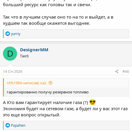
больший ресурс как головы так и свечи.
Так что в лучшем случае оно то на то и выйдет, а в
худшем так вообще окажется выгоднее.
Р
yurriy
е
а
к
DesignerMM
D
ц
Tier0
і
ї
:
14 Січ 2026
#46
ntfs1984 написав(-ла):
гарантированно получу резервное топливо
А Кто вам гарантирует наличие газа (?)
Экономия будет на сетевом газе, а будет ли у вас этот газ
это еще вопрос открытый.
Р
Papahen
е