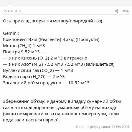
15 Січ 2026
#56
Ось приклад згоряння метану(природній газ)
Gemini:
Компонент Вхід (Реагенти) Вихід (Продукти)
Метан (CH_4) 1 м^3 —
Повітря 9,52 м^3 —
— з них Кисень (O_2) 2 м^3 витрачено
— з них Азот (N_2) 7,52 м^3 7,52 м^3 (залишається)
Вуглекислий газ (CO_2) — 1 м^3
Водяна пара (H_2O) — 2 м^3
Загальний об'єм продуктів — 10,52 м^3
Збереження об'єму: У даному випадку сумарний об'єм
газів на вході дорівнює сумарному об'єму на виході
(якщо вимірювати їх за однакової температури, коли
вода залишається парою).
Останнє редагування:
15 Січ 2026