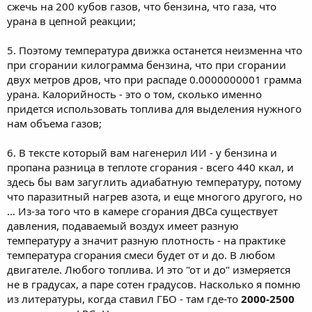
сжечь на 200 кубов газов, что бензина, что газа, что
урана в цепной реакции;
5. Поэтому температура движка останется неизменна что
при сгорании килограмма бензина, что при сгорании
двух метров дров, что при распаде 0.0000000001 грамма
урана. Калорийность - это о том, сколько именно
придется использовать топлива для выделения нужного
нам объема газов;
6. В тексте который вам нагенерил ИИ - у бензина и
пропана разница в теплоте сгорания - всего 440 ккал, и
здесь бы вам загуглить адиабатную температуру, потому
что паразитный нагрев азота, и еще многого другого, но
... Из-за того что в камере сгорания ДВСа существует
давления, подаваемый воздух имеет разную
температуру а значит разную плотность - на практике
температура сгорания смеси будет от и до. В любом
двигателе. Любого топлива. И это "от и до" измеряется
не в градусах, а паре сотен градусов. Насколько я помню
из литературы, когда ставил ГБО - там где-то
2000-2500