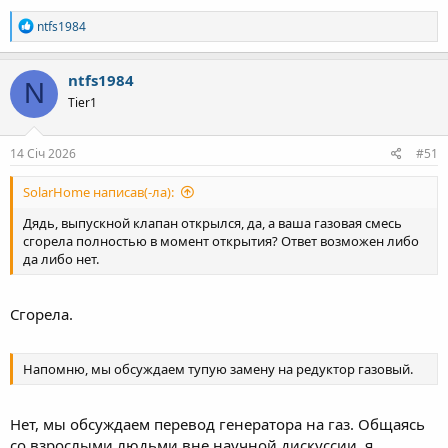
Р
ntfs1984
е
а
к
ntfs1984
N
ц
Tier1
і
ї
:
14 Січ 2026
#51
SolarHome написав(-ла):
Дядь, выпускной клапан открылся, да, а ваша газовая смесь
сгорела полностью в момент открытия? Ответ возможен либо
да либо нет.
Сгорела.
Напомню, мы обсуждаем тупую замену на редуктор газовый.
Нет, мы обсуждаем перевод генератора на газ. Общаясь
со взрослыми людьми вне научной дискуссии, я