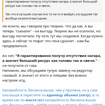
гарантированно получу отсутствие нагара, а значит больший
ресурс как головы так и свечи.
Так что в лучшем случае оно то на то и выйдет, а в худшем так
вообще окажется выгоднее.
Не юлите, мы говорим про теорию. Что да как. А вы
теперь "съехали" - на выгоду. Теорию вы не осилили, но
выгоду посчитали. Ну хоть тут мы сходимся. Когда нужно
здесь и сейчас то пофиг что гена сдохнет - нам бы
продержаться.
Ан нет,
"Я гарантированно получу отсутствие нагара,
а значит больший ресурс как головы так и свечи."
-
не получите от газа.
Напомню, мы обсуждаем тупую замену на редуктор
газовый. А значит от этого и пляшем. Без всяких
настроек итд.
Калорийность бензина выше, чем у пропана, но у газа
она выше в пересчете на
единицу объема (литр)
, в то
время как по
массе (кг)
калорийность бензина выше;
так, бензин имеет ~10600 ккал/кг, а пропан-бутан ~10800