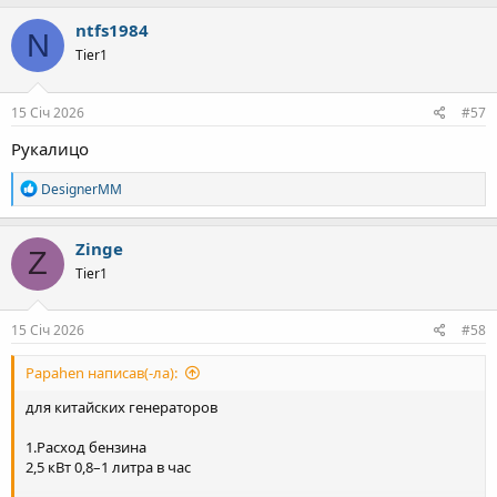
ntfs1984
N
Tier1
15 Січ 2026
#57
Рукалицо
Р
DesignerMM
е
а
к
Zinge
Z
ц
Tier1
і
ї
:
15 Січ 2026
#58
Papahen написав(-ла):
для китайских генераторов
1.Расход бензина
2,5 кВт 0,8–1 литра в час