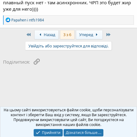
плавный пуск нет - там асинхронник. ЧРП это будет жир
уже для него))))
Р
Papahen
і
ntfs1984
е
а
к
First
Last
Назад
3 з 6
Уперед
ц
і
Увійдіть або зареєструйтеся для відповіді.
ї
:
Посилання
Поділитися:
Все про все. В подальшому поділ на категорії
На цьому сайті використовуються файли cookie, щоби персоналізувати
контент і зберегти Ваш вхід у систему, якщо Ви зареєструйтеся.
Продовжуючи викристовувати цей сайт, Ви погоджуєтеся на
Зворотний зв'язок
Політика конфіденційності
Допомога
використання наших файлів cookie.
Блог
R
S
Прийняти
Дізнатися більше.…
S