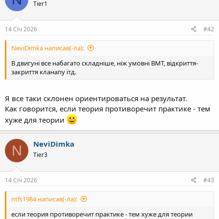
Tier1
14 Січ 2026
#42
NeviDimka написав(-ла):
В двигуні все набагато складніше, ніж умовні ВМТ, відкриття-
закриття кланапу ітд.
Я все таки склонен ориентироваться на результат.
Как говорится, если теория противоречит практике - тем
хуже для теории
NeviDimka
N
Tier3
14 Січ 2026
#43
ntfs1984 написав(-ла):
если теория противоречит практике - тем хуже для теории