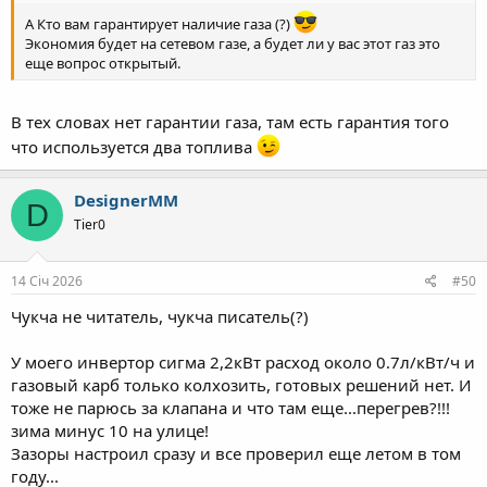
А Кто вам гарантирует наличие газа (?)
Экономия будет на сетевом газе, а будет ли у вас этот газ это
еще вопрос открытый.
В тех словах нет гарантии газа, там есть гарантия того
что используется два топлива
DesignerMM
D
Tier0
14 Січ 2026
#50
Чукча не читатель, чукча писатель(?)
У моего инвертор сигма 2,2кВт расход около 0.7л/кВт/ч и
газовый карб только колхозить, готовых решений нет. И
тоже не парюсь за клапана и что там еще...перегрев?!!!
зима минус 10 на улице!
Зазоры настроил сразу и все проверил еще летом в том
году...