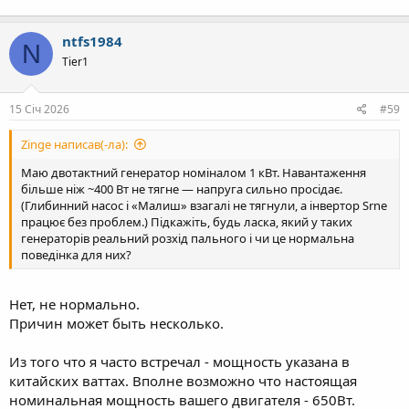
ntfs1984
N
Tier1
15 Січ 2026
#59
Zinge написав(-ла):
Маю двотактний генератор номіналом 1 кВт. Навантаження
більше ніж ~400 Вт не тягне — напруга сильно просідає.
(Глибинний насос і «Малиш» взагалі не тягнули, а інвертор Srne
працює без проблем.) Підкажіть, будь ласка, який у таких
генераторів реальний розхід пального і чи це нормальна
поведінка для них?
Нет, не нормально.
Причин может быть несколько.
Из того что я часто встречал - мощность указана в
китайских ваттах. Вполне возможно что настоящая
номинальная мощность вашего двигателя - 650Вт.