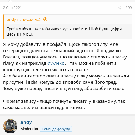
:
2 Сер 2021
#99
andy написав(-ла):
Треба мабуть вже табличку якусь зробити. Щоб були цифри
десь в 1 місці.
Я можу добавити в профайл, щось такого типу. Але
генерацією ділиться незначний відсоток. Я подумаю
Взагалі, позіціонувалось, що власники створять власну
гілку, як наприклад
@Алекс
, і там можна побачити і
конструкцію, і де що і як розташоване.
Але бажання створювати власну гілку чомусь на завжди
присутнє, і всім чомусь до вподоби саме його тред.
Тому дуже прошу, писати в цій гілці, або зробити свою.
Формат запису - якщо почнуть писати у вказаному, так
само має великі шанси підрівнятись.
andy
Moderator
Команда форуму