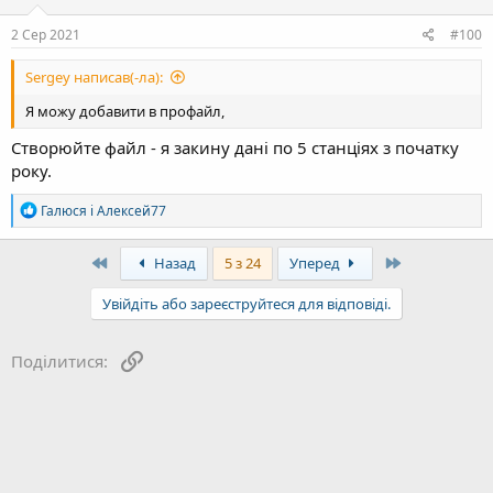
2 Сер 2021
#100
Sergey написав(-ла):
Я можу добавити в профайл,
Створюйте файл - я закину дані по 5 станціях з початку
року.
Р
Галюся
і
Алексей77
е
а
к
First
Last
Назад
5 з 24
Уперед
ц
і
Увійдіть або зареєструйтеся для відповіді.
ї
:
Посилання
Поділитися: