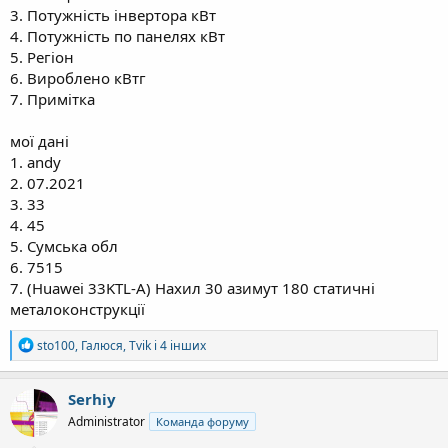
3. Потужність інвертора кВт
4. Потужність по панелях кВт
5. Регіон
6. Вироблено кВтг
7. Примітка
мої дані
1. andy
2. 07.2021
3. 33
4. 45
5. Сумська обл
6. 7515
7. (Huawei 33KTL-A) Нахил 30 азимут 180 статичні
металоконструкції
Р
sto100
,
Галюся
,
Tvik
і 4 інших
е
а
к
Serhiy
ц
Administrator
Команда форуму
і
ї