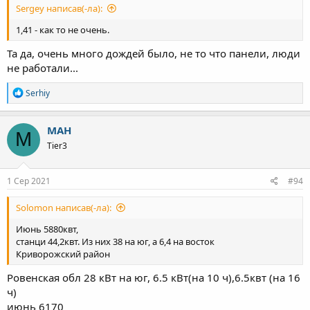
Sergey написав(-ла):
1,41 - как то не очень.
Та да, очень много дождей было, не то что панели, люди
не работали...
Р
Serhiy
е
а
к
МАН
М
ц
Tier3
і
ї
:
1 Сер 2021
#94
Solomon написав(-ла):
Июнь 5880квт,
станци 44,2квт. Из них 38 на юг, а 6,4 на восток
Криворожский район
Ровенская обл 28 кВт на юг, 6.5 кВт(на 10 ч),6.5квт (на 16
ч)
июнь 6170