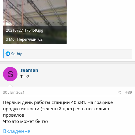
20210727_175459.jpg
3 Mб · Перегляди: 62
Р
Serhiy
е
а
к
seaman
S
ц
Tier2
і
ї
:
30 Лип 2021
#89
Первый день работы станции 40 кВт. На графике
продуктивности (зелёный цвет) есть несколько
провалов.
Что это может быть?
Вкладення