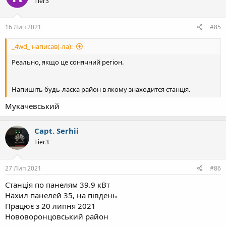
Tier3
і
ї
:
16 Лип 2021
#85
_4wd_ написав(-ла):
Реально, якщо це сонячний регіон.
Напишіть будь-ласка район в якому знаходится станція.
Мукачевський
Capt. Serhii
Tier3
27 Лип 2021
#86
Станція по панелям 39.9 кВт
Нахил панелей 35, на південь
Працює з 20 липня 2021
Нововоронцовський район