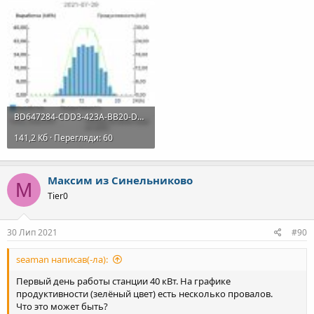
BD647284-CDD3-423A-BB20-D0233F4293D1.jpeg
141,2 Кб · Перегляди: 60
Максим из Синельниково
М
Tier0
30 Лип 2021
#90
seaman написав(-ла):
Первый день работы станции 40 кВт. На графике
продуктивности (зелёный цвет) есть несколько провалов.
Что это может быть?