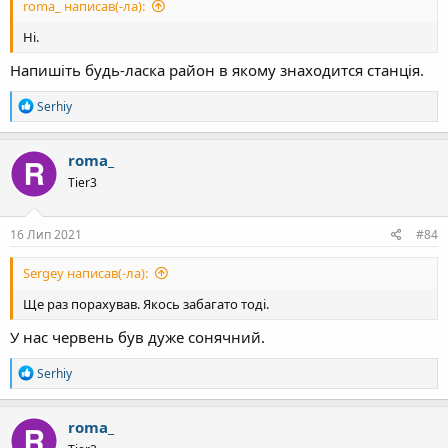
roma_ написав(-ла):
Ні.
Напишіть будь-ласка район в якому знаходится станція.
Р
Serhiy
е
а
к
roma_
ц
Tier3
і
ї
:
16 Лип 2021
#84
Sergey написав(-ла):
Ще раз порахував. Якось забагато тоді.
У нас червень був дуже сонячний.
Р
Serhiy
е
а
к
roma_
ц