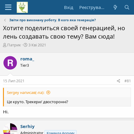
Вхід
Реєстрування
Звіти про виконану роботу. В кого яка генерація?
Хотите поделиться своей генерацией, но
лень создавать свою тему? Вам сюда!
А
Д
Патрик
3 Кві 2021
в
а
т
т
roma_
о
а
Tier3
р
п
т
о
е
ч
15 Лип 2021
#81
м
а
и
т
Sergey написав(-ла):
к
у
Це круто. Трекери/ двосторонні?
Ні.
Serhiy
Administrator
Команда форуму