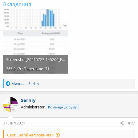
Вкладення
Screenshot_20210727-145200_FusionSolar.jpg
366,9 Кб · Перегляди: 71
Р
Микола
і
Serhiy
е
а
к
Serhiy
ц
Administrator
Команда форуму
і
ї
:
27 Лип 2021
#87
Capt. Serhii написав(-ла):