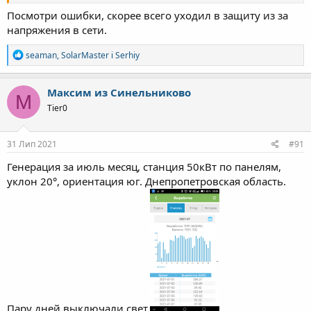
Посмотри ошибки, скорее всего уходил в защиту из за
напряжения в сети.
Р
seaman
,
SolarMaster
і
Serhiy
е
а
к
Максим из Синельниково
М
ц
Tier0
і
ї
:
31 Лип 2021
#91
Генерация за июль месяц, станция 50кВт по панелям,
уклон 20°, ориентация юг. Днепропетровская область.
Пару дней выключали свет.