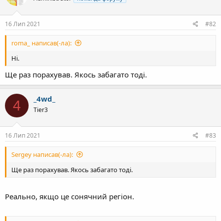
16 Лип 2021
#82
roma_ написав(-ла):
Ні.
Ще раз порахував. Якось забагато тоді.
_4wd_
4
Tier3
16 Лип 2021
#83
Sergey написав(-ла):
Ще раз порахував. Якось забагато тоді.
Реально, якщо це сонячний регіон.