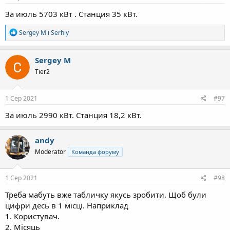
За июль 5703 кВт . Станция 35 кВт.
Р
Sergey M
і
Serhiy
е
а
к
Sergey M
ц
Tier2
і
ї
:
1 Сер 2021
#97
За июль 2990 кВт. Станция 18,2 кВт.
andy
Moderator
Команда форуму
1 Сер 2021
#98
Треба мабуть вже табличку якусь зробити. Щоб були
цифри десь в 1 місці. Наприклад
1. Користувач.
2. Місяць