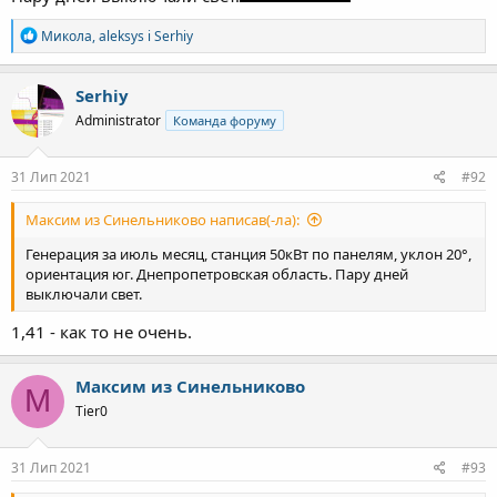
Р
Микола
,
aleksys
і
Serhiy
е
а
к
Serhiy
ц
Administrator
Команда форуму
і
ї
:
31 Лип 2021
#92
Максим из Синельниково написав(-ла):
Генерация за июль месяц, станция 50кВт по панелям, уклон 20°,
ориентация юг. Днепропетровская область. Пару дней
выключали свет.
1,41 - как то не очень.
Максим из Синельниково
М
Tier0
31 Лип 2021
#93