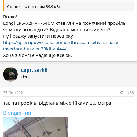
Станція по панелям 39.9 кВт
Вітаю!
Longi LR5-72HPH-540M ставили на "сонячний профіль",
як можу розгледіти? Відстань між стійками яка?
Ну і раджу запустити перевірку
https://greenpowertalk.com.ua/threa...ja-sehs-na-baze-
invertora-huawei-33ktl-a.444/
Хоча з Лонгі є надія що все ок.
Capt. Serhii
Tier3
27 Лип 2021
#88
Так на профіль. Відстань між стійками 2.0 метра
Вкладення