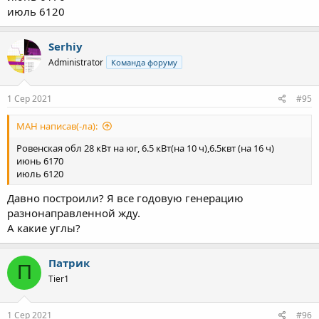
июль 6120
Serhiy
Administrator
Команда форуму
1 Сер 2021
#95
МАН написав(-ла):
Ровенская обл 28 кВт на юг, 6.5 кВт(на 10 ч),6.5квт (на 16 ч)
июнь 6170
июль 6120
Давно построили? Я все годовую генерацию
разнонаправленной жду.
А какие углы?
Патрик
П
Tier1
1 Сер 2021
#96