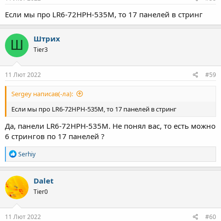
Если мы про LR6-72HPH-535M, то 17 панелей в стринг
Штрих
Ш
Tier3
11 Лют 2022
#59
Sergey написав(-ла):
Если мы про LR6-72HPH-535M, то 17 панелей в стринг
Да, панели LR6-72HPH-535M. Не понял вас, то есть можно
6 стрингов по 17 панелей ?
Р
Serhiy
е
а
к
Dalet
ц
Tier0
і
ї
:
11 Лют 2022
#60