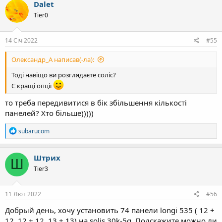
к
Dalet
ц
Tier0
і
ї
:
14 Січ 2022
#55
Олександр_А написав(-ла):
Тоді навіщо ви розглядаєте соліс?
Є кращі опції
то треба передивитися в бік збільшення кількості
панелей? Хто більше)))))
Р
subarucom
е
а
к
Штрих
Ш
ц
Tier3
і
ї
:
11 Лют 2022
#56
Добрый день, хочу установить 74 панели longi 535 ( 12 +
12, 12 + 12, 13 + 13) на solis 30k-5g. Подскажите можно ли