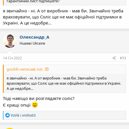
гарантійний лист підпишете?
я звичайно - ні. А от виробник - мав би. Звичайно треба
враховувати, що Соліс ще не має офіційної підтримки в
Україні. А це недобре...
Олександр_А
Huawei Ukraine
14 Січ 2022
#53
gooklb написав(-ла):
я звичайно - ні. А от виробник - мав би. Звичайно треба
враховувати, що Соліс ще не має офіційної підтримки в Україні.
А це недобре...
Тоді навіщо ви розглядаєте соліс?
Є кращі опції
Р
VoVik
і
vmiho63
е
а
к