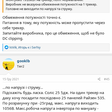
Виробник не вказуєна обмеження потужності на 1 трекер.
Головне не виходити по напрузі та струму.
Обмеження потужності точно є.
Питання в тому, яку потужність може пропустити через
себе трекер.
Запитайте виробника, про це обмеження, щоб не було
DC clipping.
Р
VoVik
,
Игорь-к
і
Serhiy
е
а
к
gooklb
ц
Tier2
і
ї
:
15 Гру 2021
#45
...по напрузі і струму...
Підскажіть будь ласка. Соліс 25 5дж. На один трекер на
даху хочу посадити послідовно 25 панелей Райзен 535.
По розрахунку при -25град. макс. напруга виходить
1056В. Макс.робоча напруга інвертора по мануалу -