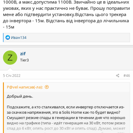
1000В, а макс.допустима 1100В. Звичайно це в ідеальних
умовах, яких у нас практично не буває. Прошу поправити
мене або підтвердити установку.Відстань цього трекера
до інвертора - 15м. Відстань від інвертора до лічильника
- 15м
Р
Иван134
е
а
к
zif
Z
ц
Tier3
і
ї
:
5 Січ 2022
#46
P@vel написав(-ла):
Добрый день.
Подскажите, а кто сталкивался, если инвертер отключается из-
за скачков напряжения, это в Solis Home как-то будет видно?
Смущают резкие спады в генерации в течении дня что хорошо
видно на графике (типа - идёт генерация на 30 кВт, потом резко
спад до 6 кВт, опять рост до 30 кВт и опять спад). Думаю, может