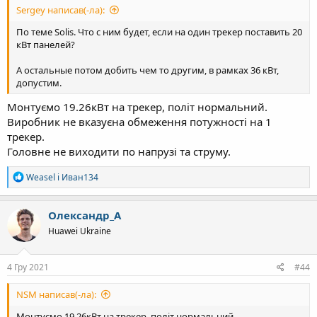
Sergey написав(-ла):
По теме Solis. Что с ним будет, если на один трекер поставить 20
кВт панелей?
А остальные потом добить чем то другим, в рамках 36 кВт,
допустим.
Монтуємо 19.26кВт на трекер, політ нормальний.
Виробник не вказуєна обмеження потужності на 1
трекер.
Головне не виходити по напрузі та струму.
Р
Weasel
і
Иван134
е
а
к
Олександр_А
ц
Huawei Ukraine
і
ї
:
4 Гру 2021
#44
NSM написав(-ла):
Монтуємо 19.26кВт на трекер, політ нормальний.