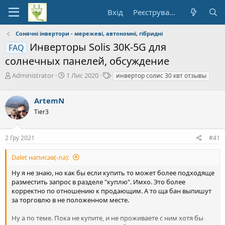
Вхід
Реєстрування
Сонячні інвертори - мережеві, автономні, гібридні
Инверторы Solis 30K-5G для
FAQ
солнечных панелей, обсуждение
А
Д
Т
Administrator
1 Лис 2020
инвертор солис 30 квт отзывы
в
а
е
т
т
ґ
ArtemN
о
а
и
р
п
Tier3
т
о
е
ч
2 Гру 2021
#41
м
а
и
т
к
Dalet написав(-ла):
у
Ну я не знаю, но как бы если купить то может более подходяще
разместить запрос в разделе "куплю". Имхо. Это более
корректно по отношению к продающим. А то ща бан выпишут
за торговлю в не положенном месте.
Ну а по теме. Пока не купите, и не проживаете с ним хотя бы