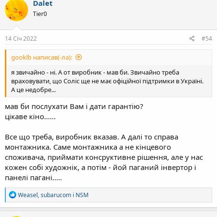
Dalet
ц
Tier0
і
ї
:
14 Січ 2022
#54
gooklb написав(-ла):
я звичайно - ні. А от виробник - мав би. Звичайно треба
враховувати, що Соліс ще не має офіційної підтримки в Україні.
А це недобре...
мав би послухати Вам і дати гарантію?
цікаве кіно......
Все що треба, виробник вказав. А далі то справа
монтажника. Саме монтажника а не кінцевого
споживача, приймати консруктивне рішення, але у нас
кожен собі художнік, а потім - йой паганий інвертор і
панелі пагані.....
Р
Weasel
,
subarucom
і
NSM
е
а