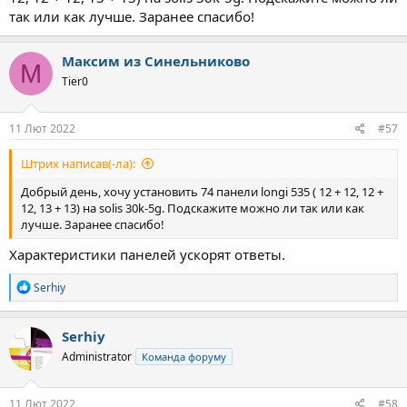
так или как лучше. Заранее спасибо!
Максим из Синельниково
М
Tier0
11 Лют 2022
#57
Штрих написав(-ла):
Добрый день, хочу установить 74 панели longi 535 ( 12 + 12, 12 +
12, 13 + 13) на solis 30k-5g. Подскажите можно ли так или как
лучше. Заранее спасибо!
Характеристики панелей ускорят ответы.
Р
Serhiy
е
а
к
Serhiy
ц
Administrator
Команда форуму
і
ї
:
11 Лют 2022
#58