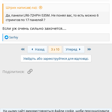
Штрих написав(-ла):
Да, панели LR6-72HPH-535M. Не понял вас, то есть можно 6
стрингов по 17 панелей ?
Если уж очень сильно захочется....
Р
Serhiy
е
а
к
First
Last
Назад
3 з 10
Уперед
ц
і
Увійдіть або зареєструйтеся для відповіді.
ї
:
Посилання
Поділитися:
Сонячні інвертори - мережеві, автономні, гібридні
На цьому сайті використовуються файли cookie, щоби персоналізувати