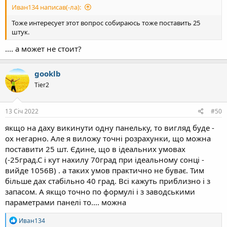
Иван134 написав(-ла):
Тоже интересует этот вопрос собираюсь тоже поставить 25
штук.
.... а может не стоит?
gooklb
Tier2
13 Січ 2022
#50
якщо на даху викинути одну панельку, то вигляд буде -
ох негарно. Але я виложу точні розрахунки, що можна
поставити 25 шт. Єдине, що в ідеальних умовах
(-25град.С і кут нахилу 70град при ідеальному сонці -
вийде 1056В) . а таких умов практично не буває. Тим
більше дах стабільно 40 град. Всі кажуть приблизно і з
запасом. А якщо точно по формулі і з заводськими
параметрами панелі то.... можна
Р
Иван134