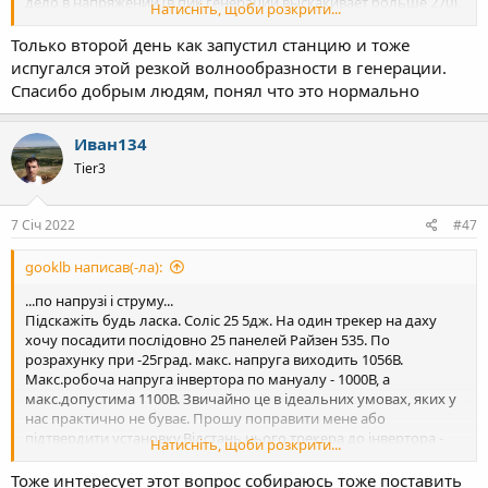
дело в напряжении (в пик генерации выскакивает больше 270),
Натисніть, щоби розкрити...
и он автоматом отключается? В приложении никаких
сообщений о том, что инвертер отключен не показывает
Только второй день как запустил станцию и тоже
(должно ли)? Или просто дело в облачности?
испугался этой резкой волнообразности в генерации.
Спасибо добрым людям, понял что это нормально
Спасибо.
P.S. Физически на месте никого нет, чтобы проверить.
Иван134
Tier3
7 Січ 2022
#47
gooklb написав(-ла):
...по напрузі і струму...
Підскажіть будь ласка. Соліс 25 5дж. На один трекер на даху
хочу посадити послідовно 25 панелей Райзен 535. По
розрахунку при -25град. макс. напруга виходить 1056В.
Макс.робоча напруга інвертора по мануалу - 1000В, а
макс.допустима 1100В. Звичайно це в ідеальних умовах, яких у
нас практично не буває. Прошу поправити мене або
підтвердити установку.Відстань цього трекера до інвертора -
Натисніть, щоби розкрити...
15м. Відстань від інвертора до лічильника - 15м
Тоже интересует этот вопрос собираюсь тоже поставить