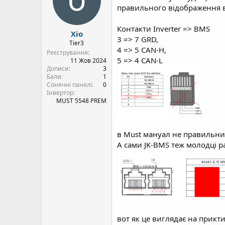
правильного відображення ві
Контакти Inverter => BMS
Xio
3 => 7 GRD,
Tier3
4 => 5 CAN-H,
Реєстрування
5 => 4 CAN-L
11 Жов 2024
Дописи
3
Бали
1
Сонячні панелі
0
Інвертор
MUST 5548 PREM
в Must мануал не правильний
А сами JK-BMS теж молодці ра
вот як це виглядає на приктиц