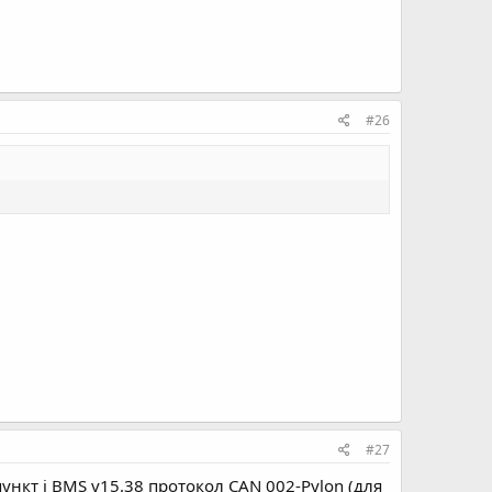
#26
#27
ункт і BMS v15.38 протокол CAN 002-Pylon (для