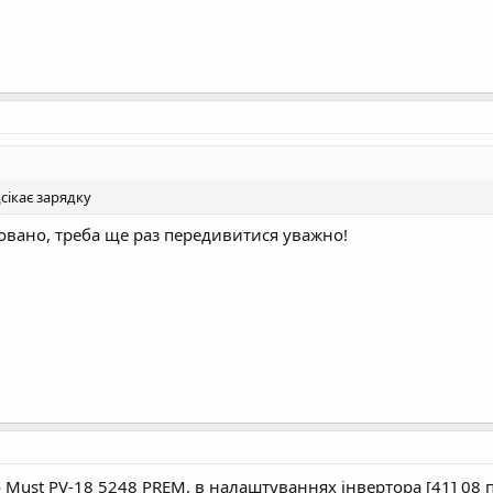
сікає зарядку
овано, треба ще раз передивитися уважно!
Must PV-18 5248 PREM, в налаштуваннях інвертора [41] 08 п