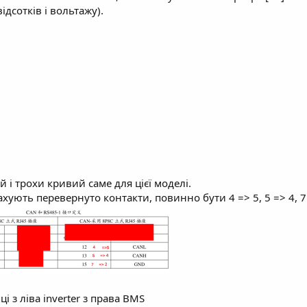
дсотків і вольтажу).
 і трохи кривий саме для цієї моделі.
хують перевернуто контакти, повинно бути 4 => 5, 5 => 4, 7 
і з ліва inverter з права BMS