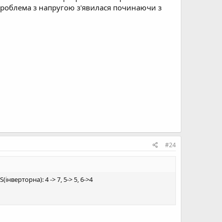
я проблема з напругою з'явилася починаючи з
#24
верторна): 4 -> 7, 5-> 5, 6->4