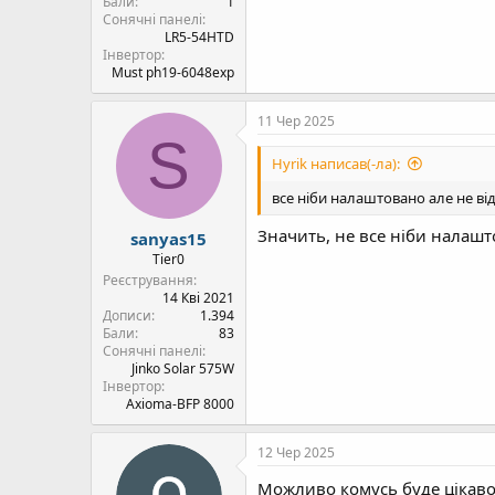
Бали
1
Сонячні панелі
LR5-54HTD
Інвертор
Must ph19-6048exp
11 Чер 2025
S
Hyrik написав(-ла):
все ніби налаштовано але не від
Значить, не все ніби налашт
sanyas15
Tier0
Реєстрування
14 Кві 2021
Дописи
1.394
Бали
83
Сонячні панелі
Jinko Solar 575W
Інвертор
Axioma-BFP 8000
12 Чер 2025
Можливо комусь буде цікаво 