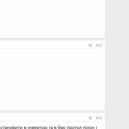
#22
#23
становити в інверторі та в бмс протол пілон і