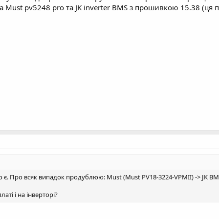
ка Must pv5248 pro та JK inverter BMS з прошивкою 15.38 (ц
є. Про всяк випадок продублюю: Must (Must PV18-3224-VPMII) -> JK BMS(ін
латі і на інверторі?