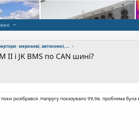
вачі
Сонячні інвертори - мережеві, автономні, гібридні
 II i JK BMS по САN шині?
 поки розібрався .Напругу показувало 99,9в. проблема була