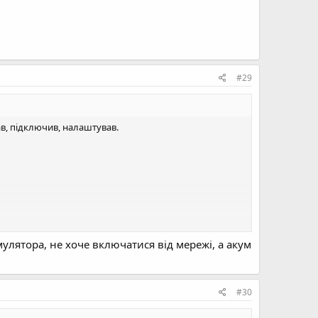
#29
ав, підключив, налаштував.
улятора, не хоче включатися від мережі, а акум
#30