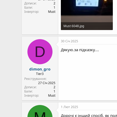
Дописи
2
Бали
1
Інвертор
Must
Must 6048.jpg
97,2 Кб · Перегляди: 106
30 Січ 2025
D
Дякую.за підказку....
dimon_gro
Tier3
Реєстрування
27 Січ 2025
Дописи
2
Бали
1
Інвертор
Must
1 Лют 2025
Дорочі є інший спосіб, як по