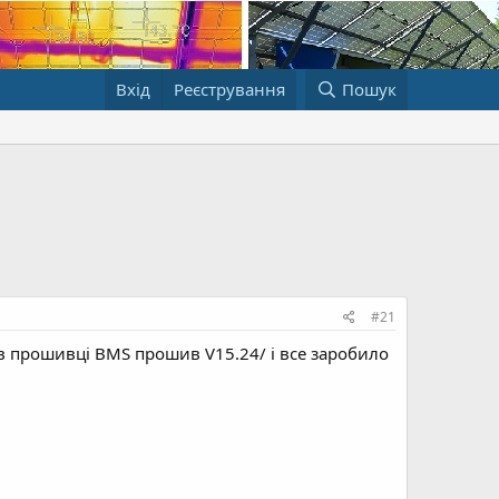
Вхід
Реєстрування
Пошук
#21
 в прошивці BMS прошив V15.24/ і все заробило