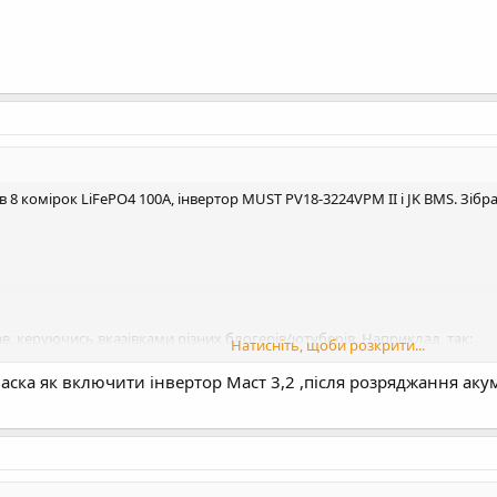
 8 комірок LiFePO4 100А, інвертор MUST PV18-3224VPM II i JK BMS. Зібр
, керуючись вказівками різних блогерів/ютуберів. Наприклад, так:
Натисніть, щоби розкрити...
ласка як включити інвертор Маст 3,2 ,після розряджання акум
 виникла така ж проблема, як і описано
в цій темі
.