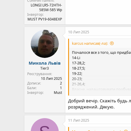
Сонячні панелі
LONGI LR5-72HTH-
585M-585 Wp
Інвертор
MUST PV19-6048EXP
10 Лип 2025
karcus написав(-ла):
Почалося все з того, що придбав
14-Li
Микола Львів
17-28,2;
18-27,5;
Tier3
19-22;
Реєстрування
20-23;
10 Лип 2025
Дописи
2
21-26,4;
Бали
1
Власне, налаштовувати пробував
Інвертор
Must
14-USE
17-27.6
Добрий вечір. Скажіть будь 
18-27
розряджений. Дякую.
19-22
20-23
11 Лип 2025
21-26.4
Все працювало коректно, проте