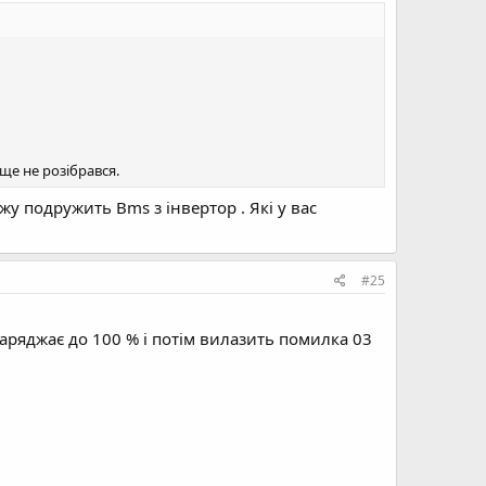
ще не розібрався.
жу подружить Bms з інвертор . Які у вас
#25
заряджає до 100 % і потім вилазить помилка 03