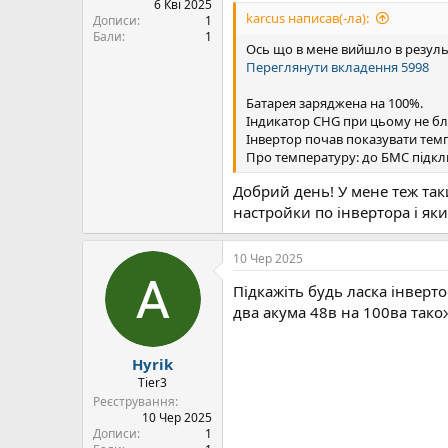
6 Кві 2025
karcus написав(-ла):
Дописи
1
Бали
1
Ось що в мене вийшло в резуль
Переглянути вкладення 5998
Батарея заряджена на 100%.
Індикатор CHG при цьому не бл
Інвертор почав показувати темпе
Про температуру: до БМС підклю
Добрий день! У мене теж таки
настройки по інвертора і як
10 Чер 2025
Підкажіть будь ласка інверт
два акума 48в на 100ва тако
Hyrik
Tier3
Реєстрування
10 Чер 2025
Дописи
1