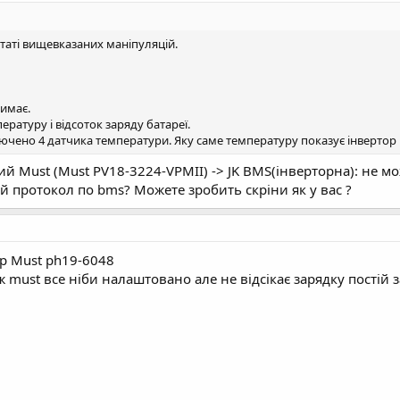
таті вищевказаних маніпуляцій.
имає.
ратуру і відсоток заряду батареї.
чено 4 датчика температури. Яку саме температуру показує інвертор 
й Must (Must PV18-3224-VPMII) -> JK BMS(інверторна): не мо
ий протокол по bms? Можете зробить скріни як у вас ?
ор Must ph19-6048
ж must все ніби налаштовано але не відсікає зарядку постій 