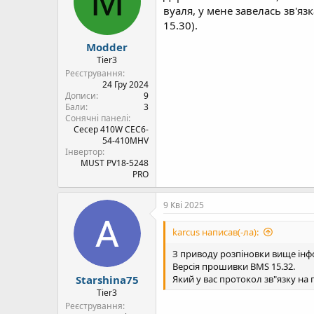
M
вуаля, у мене завелась зв'яз
15.30).
Modder
Tier3
Реєстрування
24 Гру 2024
Дописи
9
Бали
3
Сонячні панелі
Cecep 410W CEC6-
54-410MHV
Інвертор
MUST PV18-5248
PRO
9 Кві 2025
karcus написав(-ла):
З приводу розпіновки вище інфо 
Версія прошивки BMS 15.32.
Starshina75
Який у вас протокол зв"язку на п
Tier3
Реєстрування