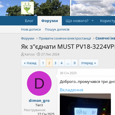
Блог
Форуми
Що нового?
Користу
Нові дописи
Пошук дописів
Форуми
Приватні сонячні електростанції
Як з"єднати MUST PV18-3224VPM
А
Д
karcus
27 Лис 2024
в
а
Назад
1
2
3
4
…
9
Уперед
т
т
о
а
р
п
30 Січ 2025
т
о
D
Доброго..промучався три дні
е
ч
м
а
Вкладення
и
т
к
dimon_gro
у
Tier3
Реєстрування
27 Січ 2025