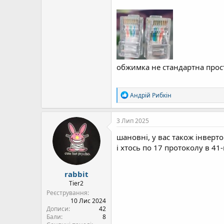
обжимка не стандартна прост
Р
Андрій Рибкін
е
а
к
3 Лип 2025
ц
і
шановні, у вас також інверто
ї
і хтось по 17 протоколу в 4
:
rabbit
Tier2
Реєстрування
10 Лис 2024
Дописи
42
Бали
8