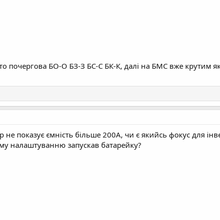
о почергова БО-О БЗ-З БС-С БК-К, далі на БМС вже крутим я
р не показує ємність більше 200А, чи є якийсь фокус для інв
1-му налаштуванню запускав батарейку?