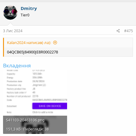
Dmitry
Tier0
3 Лис 2024
#475
Kalan2024 написав(-ла):
04QCB65J84900JE8R0002278
Вкладення
S41103-20463106.png
151,3 Кб · Перегляди: 38