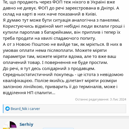
Те, що продають через ФОП теж нікого в Україні вже
давно не дивує. ФОП до речі зареєстрована в Дніпрі. А
склад на карті в них наче показаний в Київі.
Я думаю тут може бути ситуація аналогічна з панелямі.
Користуючись відміной мит небідні люди вклали гроші і
купили пароплав з батарейками, він приплив і тепер їх
треба продати на хвилі спадаючого попиту.
А от з Новою Поштою не вийде так, як мріється. В них в
умовах оплати нема післяоплати. Можете міряти
параметри там, можете міряти вдома, але то вже ваш
оплачений товар. І повернення не буде простим.
До речі, я тут десь солідарний з продавцем.
Середньостатистичний покупець - це істота з невідомою
кваліфікацією. Полізе якийсь ділетант міряти розміри
залізною лінійкою, приварить її до терміналів, може і
відділення НП спалити...
Останнє редагування:
3 Лис 2024
Р
Beard_Nik
і
carver
е
а
к
Serhiy
ц