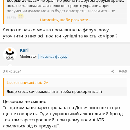
добрый день. сам не брал.. но ребята на другом форуме брали..
пока не жаловались.. из плюсов - вроде в украине .. при
получении думаю можно будет осмотреть.. и если что .. не
взять
..
Натисніть, щоби розкрити...
удачи..
Якщо не важко можна посилання на форум, хочу
уточнити в них всі нюанси купівлі та якість комірок.?
Karl
Moderator
Команда форуму
3 Лис 2024
#469
Licoze написав(-ла):
Якщо хтось хоче замовляти - треба прискоритись =)
Це зовсім не смішно!
Те що компанія зареєстрована на Донеччині ще ні про
що не говорить. Один український алкогольний бренд
теж там зареєстрований, при цьому полиці АТБ
ломляться від їх продукції.