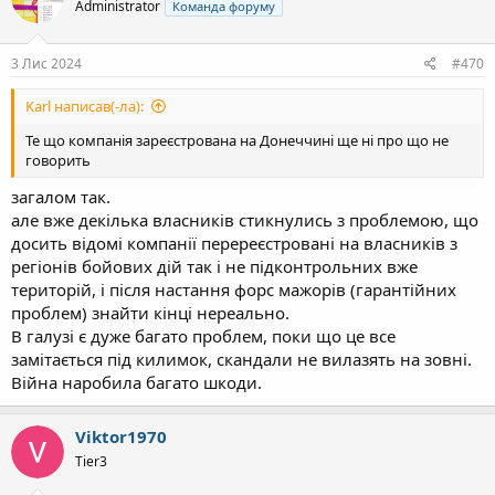
Administrator
Команда форуму
і
ї
:
3 Лис 2024
#470
Karl написав(-ла):
Те що компанія зареєстрована на Донеччині ще ні про що не
говорить
загалом так.
але вже декілька власників стикнулись з проблемою, що
досить відомі компанії перереєстровані на власників з
регіонів бойових дій так і не підконтрольних вже
територій, і після настання форс мажорів (гарантійних
проблем) знайти кінці нереально.
В галузі є дуже багато проблем, поки що це все
замітається під килимок, скандали не вилазять на зовні.
Війна наробила багато шкоди.
Viktor1970
Tier3