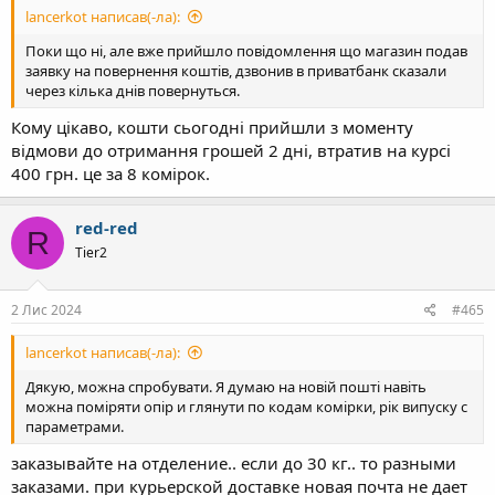
lancerkot написав(-ла):
Поки що ні, але вже прийшло повідомлення що магазин подав
заявку на повернення коштів, дзвонив в приватбанк сказали
через кілька днів повернуться.
Кому цікаво, кошти сьогодні прийшли з моменту
відмови до отримання грошей 2 дні, втратив на курсі
400 грн. це за 8 комірок.
red-red
R
Tier2
2 Лис 2024
#465
lancerkot написав(-ла):
Дякую, можна спробувати. Я думаю на новій пошті навіть
можна поміряти опір и глянути по кодам комірки, рік випуску с
параметрами.
заказывайте на отделение.. если до 30 кг.. то разными
заказами. при курьерской доставке новая почта не дает