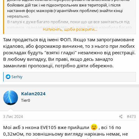
бойових дій так і не підконтрольних вже територій, і після
настання форс мажорів (гарантійних проблем) знайти кінці
нереально.
В галузі є дуже багато проблем, поки що це все замітається під
килимок, скандали не вилазять на зовні. Війна наробила багато
Натисніть, щоби розкрити...
шкоди.
Там продається від імені ФОП. Якщо там запрограмоване
кідалово, або форсмажор виникне, то з нього при любих
розкладах будуть "взяткі гладкі" незалежно від реєстрації.
В любому випадку, Ви праві, якщо десь занадто
заманливі пропозиції, потрібно діяти обережно.
Р
Serhiy
е
а
к
Kalan2024
ц
Tier0
і
ї
:
3 Лис 2024
#473
Мої акб з нкона EVE105 вже прийшли
, всі 16 по
0,32мОм, по зовнішньому вигляду нарікань немає, не