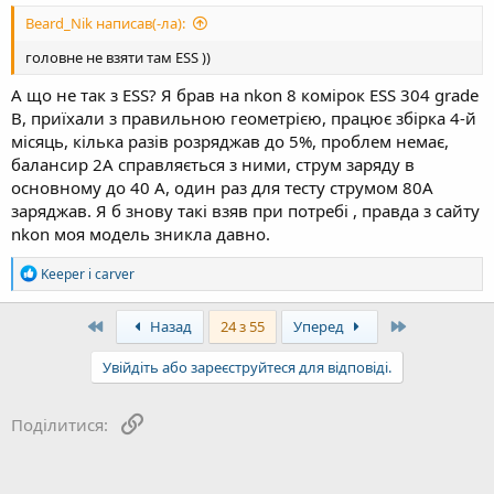
Beard_Nik написав(-ла):
головне не взяти там ESS ))
А що не так з ESS? Я брав на nkon 8 комірок ESS 304 grade
B, приїхали з правильною геометрією, працює збірка 4-й
місяць, кілька разів розряджав до 5%, проблем немає,
балансир 2А справляється з ними, струм заряду в
основному до 40 А, один раз для тесту струмом 80А
заряджав. Я б знову такі взяв при потребі , правда з сайту
nkon моя модель зникла давно.
Р
Keeper
і
carver
е
а
к
First
Last
Назад
24 з 55
Уперед
ц
і
Увійдіть або зареєструйтеся для відповіді.
ї
:
Посилання
Поділитися: