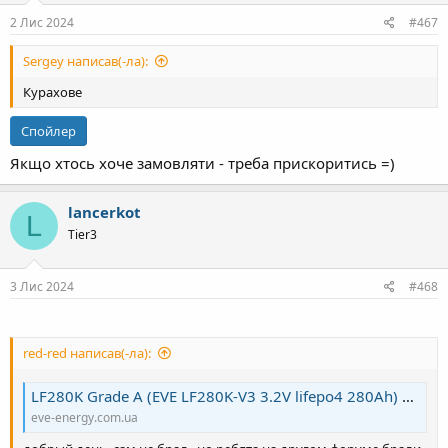
:
2 Лис 2024
#467
Sergey написав(-ла):
Курахове
Спойлер
Якщо хтось хоче замовляти - треба прискоритись =)
lancerkot
L
Tier3
3 Лис 2024
#468
red-red написав(-ла):
LF280K Grade A (EVE LF280K-V3 3.2V lifepo4 280Ah) – EVE energy
eve-energy.com.ua