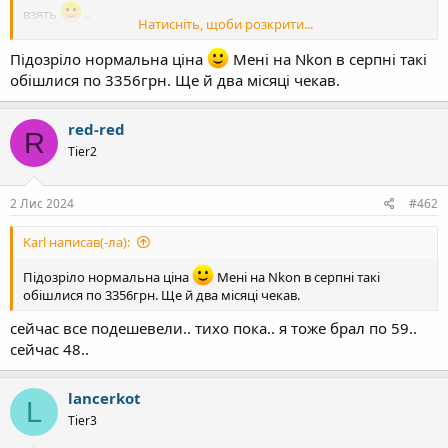
взять
..
Натисніть, щоби розкрити...
удачи..
Підозріло нормальна ціна
Мені на Nkon в серпні такі
обішлися по 3356грн. Ще й два місяці чекав.
red-red
R
Tier2
2 Лис 2024
#462
Karl написав(-ла):
Підозріло нормальна ціна
Мені на Nkon в серпні такі
обішлися по 3356грн. Ще й два місяці чекав.
сейчас все подешевели.. тихо пока.. я тоже брал по 59..
сейчас 48..
lancerkot
L
Tier3