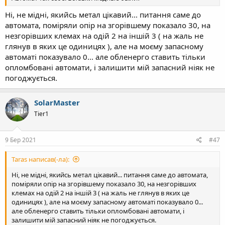
Ні, не мідні, якийсь метал цікавий... питання саме до
автомата, поміряли опір на згорівшему показало 30, на
незгорівших клемах на одій 2 на іншій 3 ( на жаль не
глянув в яких це одиницях ), але на моєму запасному
автоматі показувало 0... але обленерго ставить тільки
опломбовані автомати, і залишити мій запасний ніяк не
погоджується.
SolarMaster
Tier1
9 Бер 2021
#47
Taras написав(-ла):
Ні, не мідні, якийсь метал цікавий... питання саме до автомата,
поміряли опір на згорівшему показало 30, на незгорівших
клемах на одій 2 на іншій 3 ( на жаль не глянув в яких це
одиницях ), але на моєму запасному автоматі показувало 0...
але обленерго ставить тільки опломбовані автомати, і
залишити мій запасний ніяк не погоджується.