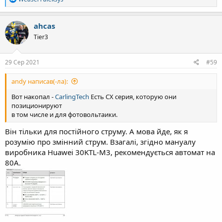
е
а
к
ahcas
ц
Tier3
і
ї
:
29 Сер 2021
#59
andy написав(-ла):
Вот накопал -
CarlingTech
Есть CX серия, которую они
позиционируют
в том числе и для фотовольтаики.
Він тільки для постійного струму. А мова йде, як я
розумію про змінний струм. Взагалі, згідно мануалу
виробника Huawei 30KTL-M3, рекомендується автомат на
80А.