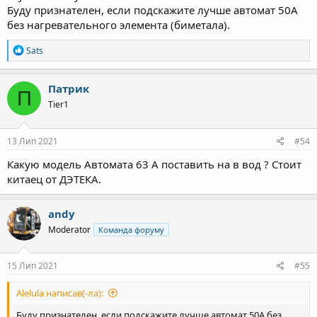
Буду признателен, если подскажите лучше автомат 50А
без нагревательного элемента (биметала).
Р
Sats
е
а
к
Патрик
П
ц
Tier1
і
ї
:
13 Лип 2021
#54
Какую модель Автомата 63 А поставить на в вод ? Стоит
китаец от ДЭТЕКА.
andy
Moderator
Команда форуму
15 Лип 2021
#55
Alelula написав(-ла):
Буду признателен, если подскажите лучше автомат 50А без