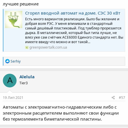
лучшее решение
Сгорел вводной автомат на доме. СЭС 30 кВт
Есть много вариантов реализации. Было бы желание и
добрая воля РЭС. У меня впихивали в стандартный
самый дешёвый пластиковый. Под тумблер прорезается
дырка. В металлический, который был типа лучше, не
влез уже сам счётчик АСЕ6000 Единого стандарта нет. Вы
имеете ввиду что можно и вот такой...
greenpowertalk.com.ua
Р
Serhiy
е
а
к
Alelula
A
ц
Tier3
і
ї
:
19 Лип 2021
#57
Автоматы с электромагнитно-гидравлическим либо с
электронным расцепителем выполняют свои функции
без термоэлемента биметалической пластины.