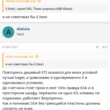
Alelula написав(-ла):
E.Next, серия S60, 75мм ширина (ABB 60мм)
я не советовал бы E.Next
Alelula
A
Tier3
8 Лип 2021
#53
andy написав(-ла):
я не советовал бы E.Next
Повторюсь дешевый ETI оказался для моих условий
лучше hager, а сравниваю я одновременно 3 в
одинаковых условиях.
До счетчика стоят пром e.next 100s правда 63А и в
просторном шкафу, пережили не одно КЗ, клеммы не
поджимал, работают безупречно.
Как я понимаю 50А без греющейся пластины должны
служить не хуже.