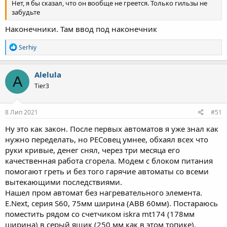
Нет, я бы сказал, что он вообще не греется. Только гильзы не
забудьте
Наконечники. Там ввод под наконечник
Р
Serhiy
е
а
к
Alelula
A
ц
Tier3
і
ї
:
8 Лип 2021
#51
Ну это как закон. После первых автоматов я уже знал как
нужно переделать, но РЕСовец умнее, обхаял всех что
руки кривые, денег снял, через три месяца его
качественная работа сгорела. Модем с блоком питания
помогают греть и без того гарячие автоматы со всеми
вытекающими последствиями.
Нашел пром автомат без нагревательного элемента.
E.Next, серия S60, 75мм ширина (ABB 60мм). Постараюсь
поместить рядом со счетчиком iskra mt174 (178мм
ширина) в серый ящик (250 мм как в этом топике).