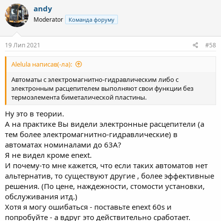
andy
Moderator
Команда форуму
19 Лип 2021
#58
Alelula написав(-ла):
Автоматы с электромагнитно-гидравлическим либо с
электронным расцепителем выполняют свои функции без
термоэлемента биметалической пластины.
Ну это в теории.
А на практике Вы видели электронные расцепители (а
тем более электромагнитно-гидравлические) в
автоматах номиналами до 63А?
Я не видел кроме enext.
И почему-то мне кажется, что если таких автоматов нет
альтернатив, то существуют другие , более эффективные
решения. (По цене, наждежности, стомости установки,
обслуживания итд.)
Хотя я могу ошибаться - поставьте enext 60s и
попробуйте - а вдруг это действительно сработает.