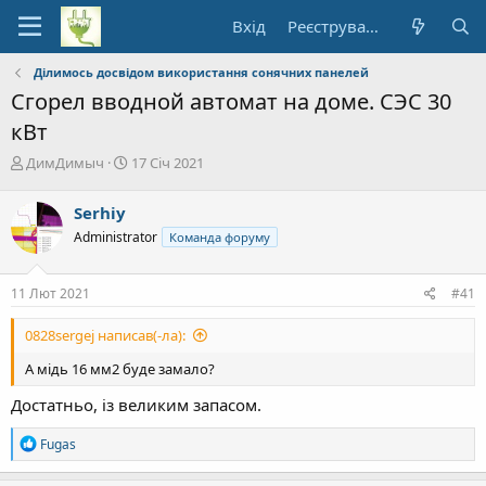
Вхід
Реєстрування
Ділимось досвідом використання сонячних панелей
Сгорел вводной автомат на доме. СЭС 30
кВт
А
Д
ДимДимыч
17 Січ 2021
в
а
т
т
Serhiy
о
а
Administrator
Команда форуму
р
п
т
о
е
ч
11 Лют 2021
#41
м
а
и
т
0828sergej написав(-ла):
к
у
А мідь 16 мм2 буде замало?
Достатньо, із великим запасом.
Р
Fugas
е
а