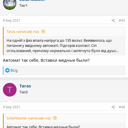
ц
Tier1
і
ї
:
8 Бер 2021
#45
Taras написав(-ла):
На одній з фаз впала напруга до 135 вольт. Вияввилось що
питання у ввідному автоматі. Підгорів контакт. Сіп
огільзований, причому нормально і затягнуто було від душі...
Автомат так себе. Вставки медные были?
Р
BUg
е
а
к
Taras
T
ц
Tier0
і
ї
:
9 Бер 2021
#46
SolarMaster написав(-ла):
Автомат так себе. Вставки медные были?