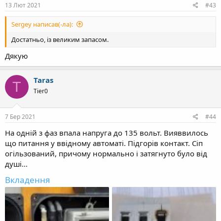
13 Лют 2021
#43
Sergey написав(-ла):
Достатньо, із великим запасом.
Дякую
Taras
T
Tier0
7 Бер 2021
#44
На одній з фаз впала напруга до 135 вольт. Вияввилось
що питання у ввідному автоматі. Підгорів контакт. Сіп
огільзований, причому нормально і затягнуто було від
душі...
Вкладення