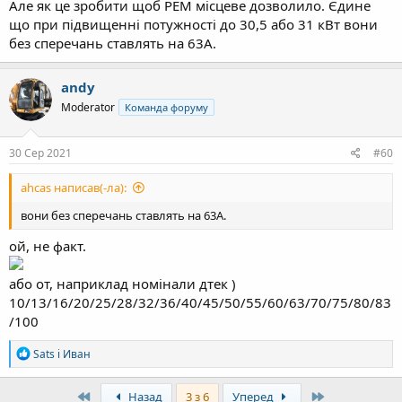
Але як це зробити щоб РЕМ місцеве дозволило. Єдине
що при підвищенні потужності до 30,5 або 31 кВт вони
без сперечань ставлять на 63А.
andy
Moderator
Команда форуму
30 Сер 2021
#60
ahcas написав(-ла):
вони без сперечань ставлять на 63А.
ой, не факт.
або от, наприклад номінали дтек )
10/13/16/20/25/28/32/36/40/45/50/55/60/63/70/75/80/83
/100
Р
Sats
і
Иван
е
а
к
First
Last
Назад
3 з 6
Уперед