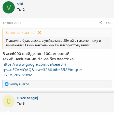
к
vld
V
ц
Tier2
і
ї
:
12 Лют 2021
#42
Serbo написав(-ла):
Підкажіть будь-ласка, а увійде мідь 25мм2 в наконечнику в
лічильник? І який наконечник Ви використовували?
В ace6000 ввійде, він 100амперний.
Такий накінечник-гільза без пластика.
https://www.google.com.ua/search?
q=...oECAMQAQ&biw=326&bih=552#imgrc=-
U71x_20xPk0xM
Р
Serhiy
і
Serbo
е
а
к
0828sergej
0
ц
Tier3
і
ї
: