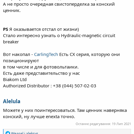
А не просто очередная свистоперделка за конский
ценник.
PS
Я оказывается отстал от жизни)
Стало интересно узнать о Hydraulic-magnetic circuit
breaker
Вот накопал -
CarlingTech
Есть CX серия, которую они
позиционируют
в том числе и для фотовольтаики.
Есть даже представительство у нас
Biakom Ltd
Authorized Distributor : +38 (044) 507-02-03
Alelula
Можете у них поинтересоваться. Там ценник наверняка
конский, ну лучше enexta точно.
Останнє редагування:
19 Лип 2021
Р
Weasel
і
aleksys