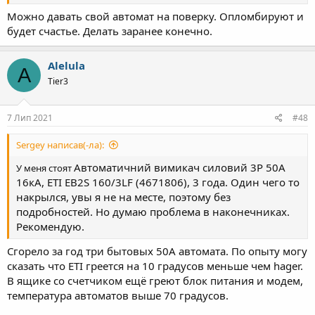
Можно давать свой автомат на поверку. Опломбируют и
будет счастье. Делать заранее конечно.
Alelula
A
Tier3
7 Лип 2021
#48
Sergey написав(-ла):
Автоматичний вимикач силовий 3P 50А
У меня стоят
16кА, ETI EB2S 160/3LF (4671806), 3 года. Один чего то
накрылся, увы я не на месте, поэтому без
подробностей. Но думаю проблема в наконечниках.
Рекомендую.
Сгорело за год три бытовых 50A автомата. По опыту могу
сказать что ETI греется на 10 градусов меньше чем hager.
В ящике со счетчиком ещё греют блок питания и модем,
температура автоматов выше 70 градусов.