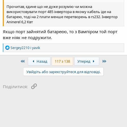
нема, то так і стоїть в SUB.
Прочитав, єдине що не дуже розумію чи можна
використовувати порт 485 інвертора в якому кабель іде на
батарею, тоді на 2 плати менше перетворень в rs232. Інвертор
Aninerel 6,2 Квт
Якщо порт зайнятий батареєю, то з Вампіром той порт
вже ніяк не подружити.
Р
Sergey2210
і
yavik
е
а
к
First
Last
Назад
117 з 138
Уперед
ц
і
Увійдіть або зареєструйтеся для відповіді.
ї
:
Посилання
Поділитися: