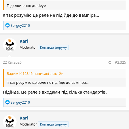
Підключення до deye
я так розумію це реле не підійде до вампіра...
Р
Sergey2210
е
а
к
Karl
ц
Moderator
Команда форуму
і
ї
:
22 Кві 2026
#2.325
Вадим К 12345 написав(-ла):
я так розумію це реле не підійде до вампіра...
Підійде. Це реле з входами під кілька стандартів.
Р
Sergey2210
е
а
к
Karl
ц
Moderator
Команда форуму
і