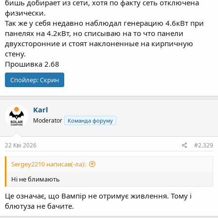
бишь добирает из сети, хотя по факту сеть отключена
физически.
Так же у себя недавно наблюдал генерацию 4.6кВт при
панелях на 4.2кВт, но списываю на то что панели
двухсторонние и стоят наклоненные на кирпичную
стену.
Прошивка 2.68
Спойлер:
Скрин
Karl
Moderator
Команда форуму
22 Кві 2026
#2.329
Sergey2210 написав(-ла):
Ні не блимають
Це означає, що Вампір не отримує живлення. Тому і
блютуза не бачите.