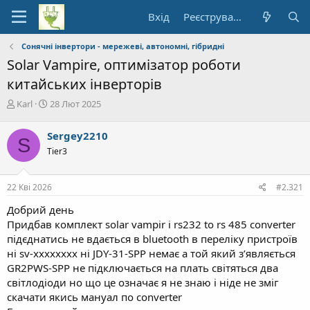
Вхід
Реєстрування
Сонячні інвертори - мережеві, автономні, гібридні
Solar Vampire, оптимізатор роботи
китайських інверторів
А
Д
Karl
28 Лют 2025
в
а
т
т
Sergey2210
S
о
а
Tier3
р
п
т
о
е
ч
22 Кві 2026
#2.321
м
а
и
т
Добрий день
к
Придбав комплект solar vampir і rs232 to rs 485 converter
у
підєднатись не вдається в bluetooth в переліку пристроїв
ні sv-xxxxxxxx ні JDY-31-SPP немає а той який зʼявляється
GR2PWS-SPP не підключається на плать світяться два
світлодіоди но що це означає я не знаю і ніде не зміг
скачати якись мануал по converter