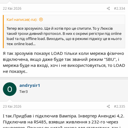
22 Кві 2026
#2.334
Karl написав(-ла):
Тепер все зрозуміло. Ще й хотів про це спитати. То у Люксів
такий трохи дивний протокол. В них є окремі регістри під online
load та під offline load. Виходить, що в режимі підмісу це в нього
теж online load...
Я так зрозумів показує LOAD тільки коли мережа фізично
відключена, якщо даже буде так званий режим "SBU", і
мережа буде на вході, хоч і не використовується, то LOAD
не показує..
andrysir1
Tier3
23 Кві 2026
#2.335
І так.Придбав і підключив Вампіра. Інвертер Аненджі 4,2.
Підключив на RS485, взявши живлення з 232-го через
конвертер. Працює як китай-хмара для статистики, так і