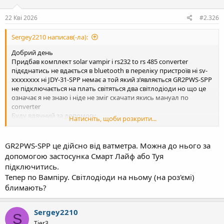
ї
:
22 Кві 2026
#2.326
Sergey2210 написав(-ла):
Добрий день
Придбав комплект solar vampir і rs232 to rs 485 converter
підєднатись не вдається в bluetooth в переліку пристроїв ні sv-
xxxxxxxx ні JDY-31-SPP немає а той який зʼявляється GR2PWS-SPP
не підключається на плать світяться два світлодіоди но що це
означає я не знаю і ніде не зміг скачати якись мануал по
converter
Буду вдячний за допомогу
Натисніть, щоби розкрити...
Десь читав що зʼявилась можливість під єднатись по wifi якщо
це можливо то під скажіть
У мене інвертор deye 6k-1 ф
GR2PWS-SPP це дійсно від ватметра. Можна до нього за
допомогою застосунка Смарт Лайф або Туя
підключитись.
Тепер по Вампіру. Світлодіоди на ньому (на роз'ємі)
блимають?
Sergey2210
S
Tier3