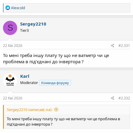
Р
Alexcold
е
а
к
Sergey2210
S
ц
Tier3
і
ї
:
22 Кві 2026
#2.331
То мені треба іншу плату ту що не ватметр чи це
проблема в підʼєднані до інвертора ?
Karl
Moderator
Команда форуму
22 Кві 2026
#2.332
Sergey2210 написав(-ла):
То мені треба іншу плату ту що не ватметр чи це проблема в
підʼєднані до інвертора ?