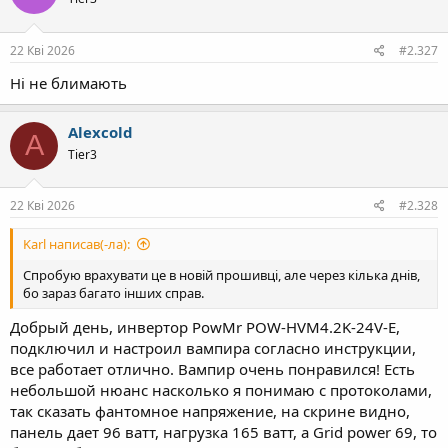
22 Кві 2026
#2.327
Ні не блимають
Alexcold
A
Tier3
22 Кві 2026
#2.328
Karl написав(-ла):
Спробую врахувати це в новій прошивці, але через кілька днів,
бо зараз багато інших справ.
Добрый день, инвертор PowMr POW-HVM4.2K-24V-E,
подключил и настроил вампира согласно инструкции,
все работает отлично. Вампир очень понравился! Есть
небольшой нюанс насколько я понимаю с протоколами,
так сказать фантомное напряжение, на скрине видно,
панель дает 96 ватт, нагрузка 165 ватт, а Grid power 69, то