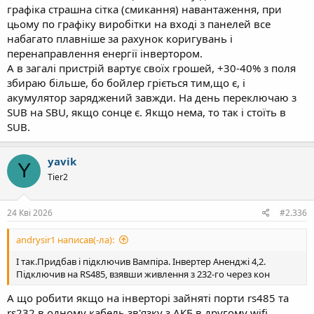
графіка страшна сітка (смикання) навантаження, при
цьому по графіку виробітки на вході з панелей все
набагато плавніше за рахунок коригувань і
перенаправлення енергії інвертором.
А в загалі пристрій вартує своїх грошей, +30-40% з поля
збираю більше, бо бойлер гріється тим,що є, і
акумулятор заряджений завжди. На день переключаю з
SUB на SBU, якщо сонце є. Якщо нема, то так і стоїть в
SUB.
yavik
Y
Tier2
24 Кві 2026
#2.336
andrysir1 написав(-ла):
І так.Придбав і підключив Вампіра. Інвертер Аненджі 4,2.
Підключив на RS485, взявши живлення з 232-го через кон
А що робити якщо на інверторі зайняті порти rs485 та
rs232 в одному кабель зв'язку з АКБ в другому wifi