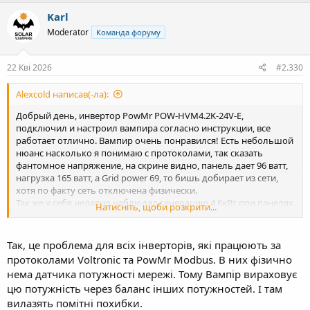
Karl
Moderator
Команда форуму
22 Кві 2026
#2.330
Alexcold написав(-ла):
Добрый день, инвертор PowMr POW-HVM4.2K-24V-E,
подключил и настроил вампира согласно инструкции, все
работает отлично. Вампир очень понравился! Есть небольшой
нюанс насколько я понимаю с протоколами, так сказать
фантомное напряжение, на скрине видно, панель дает 96 ватт,
нагрузка 165 ватт, а Grid power 69, то бишь добирает из сети,
хотя по факту сеть отключена физически.
Так же у себя недавно наблюдал генерацию 4.6кВт при панелях
Натисніть, щоби розкрити...
на 4.2кВт, но списываю на то что панели двухсторонние и стоят
наклоненные на кирпичную стену.
Прошивка 2.68
Так, це проблема для всіх інверторів, які працюють за
протоколами Voltronic та PowMr Modbus. В них фізично
Спойлер:
Скрин
нема датчика потужності мережі. Тому Вампір вираховує
цю потужність через баланс інших потужностей. І там
вилазять помітні похибки.