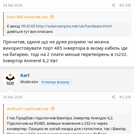
:
24 Кві 2026
#2.338
Іvan1986 написав(-ла):
Є вихід
YR-8103
http://solarvampire.net/uk/hardware.html
дивіться тут все описано
Прочитав, єдине що не дуже розумію чи можна
використовувати порт 485 інвертора в якому кабель іде
на батарею, тоді на 2 плати менше перетворень в rs232.
Інвертор Aninerel 6,2 Квт
Karl
Moderator
Команда форуму
24 Кві 2026
#2.339
andrysir1 написав(-ла):
І так.Придбав і підключив Вампіра. Інвертер Аненджі 4,2.
Підключив на RS485, взявши живлення з 232-го через
конвертер. Працює як китай-хмара для статистики, так і Вампір.