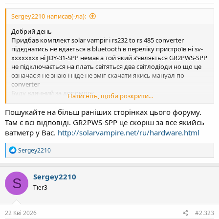
Sergey2210 написав(-ла):
Добрий день
Придбав комплект solar vampir і rs232 to rs 485 converter
підєднатись не вдається в bluetooth в переліку пристроїв ні sv-
xxxxxxxx ні JDY-31-SPP немає а той який зʼявляється GR2PWS-SPP
не підключається на плать світяться два світлодіоди но що це
означає я не знаю і ніде не зміг скачати якись мануал по
converter
Буду вдячний за допомогу
Натисніть, щоби розкрити...
Десь читав що зʼявилась можливість під єднатись по wifi якщо
це можливо то під скажіть
Пошукайте на більш раніших сторінках цього форуму.
У мене інвертор deye 6k-1 ф
Там є всі відповіді. GR2PWS-SPP це скоріш за все якийсь
ватметр у Вас.
http://solarvampire.net/ru/hardware.html
Р
Sergey2210
е
а
к
Sergey2210
S
ц
Tier3
і
ї
:
22 Кві 2026
#2.323