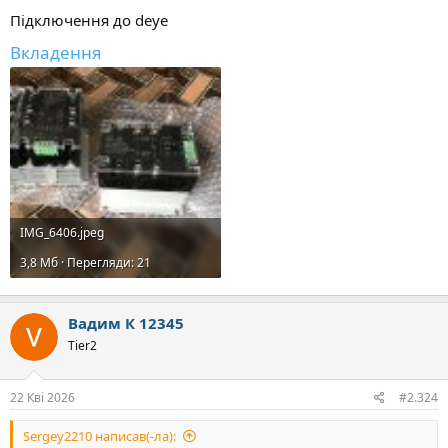
Підключення до deye
Вкладення
IMG_6406.jpeg
3,8 Mб · Перегляди: 21
Вадим К 12345
Tier2
22 Кві 2026
#2.324
Sergey2210 написав(-ла):