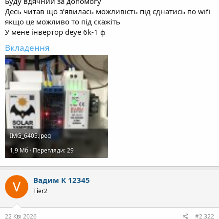
Буду вдячний за допомогу
Десь читав що зʼявилась можливість під єднатись по wifi
якщо це можливо то під скажіть
У мене інвертор deye 6k-1 ф
Вкладення
IMG_6405.jpeg
1,9 Mб · Перегляди: 29
Вадим К 12345
Tier2
22 Кві 2026
#2.322