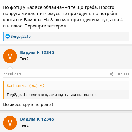
По фотці у Вас все обладнання те що треба. Просто
напруга живлення чомусь не приходить на потрібні
контакти Вампіра. На 8 пін має приходити мінус, а на 4
пін плюс. Перевірте тестером.
Р
Sergey2210
е
а
к
Вадим К 12345
ц
Tier2
і
ї
:
22 Кві 2026
#2.333
Karl написав(-ла):
Підійде. Це реле з входами під кілька стандартів.
Це якесь крутяче реле !
Вадим К 12345
Tier2