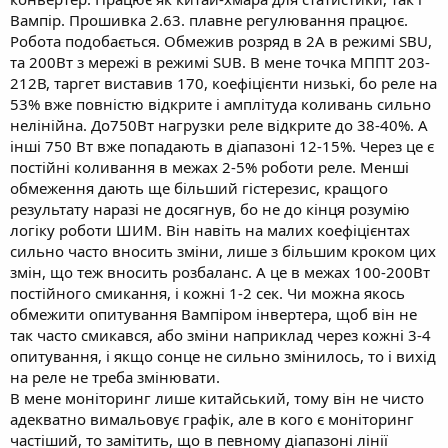
Вампір. Прошивка 2.63. плавне регулювання працює.
Робота подобається. Обмежив розряд в 2А в режимі SBU,
та 200Вт з мережі в режимі SUB. В мене точка МППТ 203-
212В, таргет виставив 170, коефіцієнти низькі, бо реле на
53% вже повністю відкрите і амплітуда коливань сильно
нелінійна. До750Вт нагрузки реле відкрите до 38-40%. А
інші 750 Вт вже попадають в діапазоні 12-15%. Через це є
постійні коливання в межах 2-5% роботи реле. Менші
обмеження дають ще більший гістерезис, кращого
результату наразі не досягнув, бо не до кінця розумію
логіку роботи ШИМ. Він навіть на малих коефіцієнтах
сильно часто вносить зміни, лише з більшим кроком цих
змін, що теж вносить розбаланс. А це в межах 100-200Вт
постійного смикання, і кожні 1-2 сек. Чи можна якось
обмежити опитування Вампіром інвертера, щоб він не
так часто смикався, або зміни наприклад через кожні 3-4
опитування, і якщо сонце не сильно змінилось, то і вихід
на реле не треба змінювати.
В мене моніторинг лише китайський, тому він не чисто
адекватно вимальовує графік, але в кого є моніторинг
частіший, то замітить, що в певному діапазоні лінії