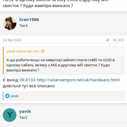
свисток ? Куди вампіра вмикати ?
Іvan1986
Tier3
24 Кві 2026
#2.337
yavik написав(-ла):
А що робити якщо на інверторі зайняті порти rs485 та rs232 в
одному кабель зв'язку з АКБ в другому wifi свисток ? Куди
вампіра вмикати ?
Є вихід
YR-8103
http://solarvampire.net/uk/hardware.html
дивіться тут все описано
Р
yavik
е
а
к
yavik
Y
ц
Tier2
і
ї