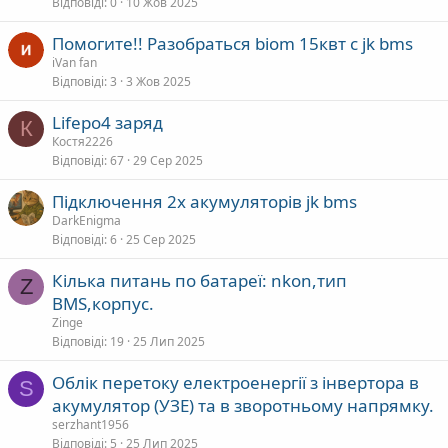
Відповіді
0
10 Жов 2025
Помогите!! Разобраться biom 15квт с jk bms
iVan fan
Відповіді
3
3 Жов 2025
Lifepo4 заряд
К
Костя2226
Відповіді
67
29 Сер 2025
Підключення 2х акумуляторів jk bms
DarkEnigma
Відповіді
6
25 Сер 2025
Кілька питань по батареї: nkon,тип
Z
BMS,корпус.
Zinge
Відповіді
19
25 Лип 2025
Облік перетоку електроенергії з інвертора в
S
акумулятор (УЗЕ) та в зворотньому напрямку.
serzhant1956
Відповіді
5
25 Лип 2025