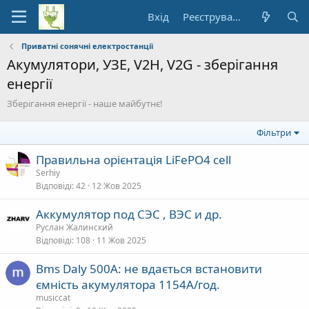
Вхід
Реєстрування
Приватні сонячні електростанції
Акумулятори, УЗЕ, V2H, V2G - зберігання
енергії
Зберігання енергії - наше майбутнє!
Фільтри
Правильна орієнтація LiFePO4 cell
Serhiy
Відповіді
42
12 Жов 2025
Аккумулятор под СЭС , ВЭС и др.
Руслан Жалинский
Відповіді
108
11 Жов 2025
Bms Daly 500A: не вдається встановити
ємність акумулятора 1154А/год.
musiccat