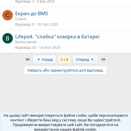
Відповіді
2
8 Бер 2025
Екран до BMS
C
Cream
Відповіді
9
18 Лют 2025
Lifepo4. "слабка" комірка в батареї
Валентин44
Відповіді
43
14 Лют 2025
First
Last
Назад
5 з 8
Уперед
Увійдіть або зареєструйтеся для відповіді.
Приватні сонячні електростанції
На цьому сайті використовуються файли cookie, щоби персоналізувати
контент і зберегти Ваш вхід у систему, якщо Ви зареєструйтеся.
Продовжуючи викристовувати цей сайт, Ви погоджуєтеся на
Зворотний зв'язок
Політика конфіденційності
Допомога
використання наших файлів cookie.