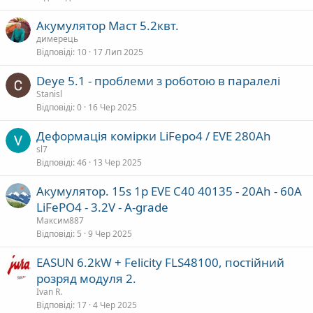
Акумулятор Маст 5.2квт.
димерець
Відповіді
10
17 Лип 2025
Deye 5.1 - проблеми з роботою в паралелі
Stanisl
Відповіді
0
16 Чер 2025
Деформація комірки LiFepo4 / EVE 280Ah
sl7
Відповіді
46
13 Чер 2025
Акумулятор. 15s 1p EVE C40 40135 - 20Ah - 60A
LiFePO4 - 3.2V - A-grade
Максим887
Відповіді
5
9 Чер 2025
EASUN 6.2kW + Felicity FLS48100, постійний
розряд модуля 2.
Ivan R.
Відповіді
17
4 Чер 2025