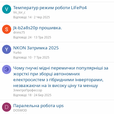
Температур режим роботи LiFePo4
Vic_tor_c
Відповіді
14
2 Чер 2025
Jk-b2a8s20p прошивка.
drims75
Відповіді
24
13 Тра 2025
NKON Затримка 2025
Yurko
Відповіді
10
7 Тра 2025
Чому гнучкі мідні перемички популярніші за
Э
жорсткі при зборці автономних
електросистем з гібридними інверторами,
незважаючи на їх високу ціну та меншу
ЭлектроПрофессор
Відповіді
18
24 Бер 2025
Паралельна робота ups
D
DOSMOD